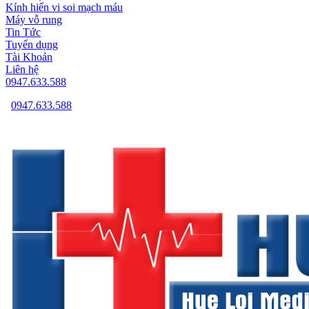
Kính hiển vi soi mạch máu
Máy vỗ rung
Tin Tức
Tuyển dụng
Tài Khoản
Liên hệ
0947.633.588
0947.633.588