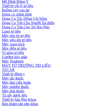
Mô Hình Đông Y
Thiết bị vật lý trị liệu
Buồng oxy cao áp
Dụng cụ chỉnh hình
Dụng Cụ Tác Động Cột Sống
Dụng Cụ Tập Cho Người Tai Biến
Dụng Cụ Tập Cho Trẻ Bại Não
Laser trị liệu
Máy nén ép trị liệu
Máy siêu âm trị liệu
Máy xung kích
Máy điện trị liệu
Vi sóng trị liệu
Giường kéo giãn
Máy Terahertz
MÁY TỪ TRƯỜNG TRỊ LIỆU
TECAR
Thiết bị đông y
Máy sắc thuốc
Máy làm viên hoàn
Máy nghiền thuốc
Máy thái thuốc
Tủ sấy dược liệu
Thiết bị Sản Phụ Khoa
Bàn khám sản phụ khoa