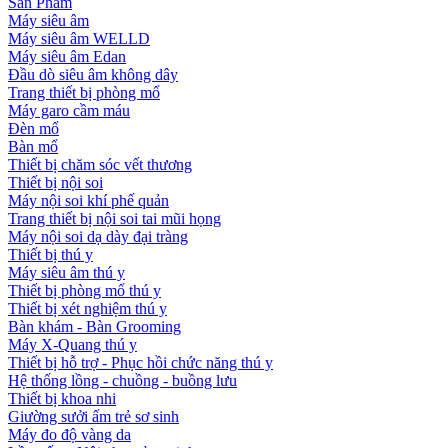
Sản Phẩm
Máy siêu âm
Máy siêu âm WELLD
Máy siêu âm Edan
Đầu dò siêu âm không dây
Trang thiết bị phòng mổ
Máy garo cầm máu
Đèn mổ
Bàn mổ
Thiết bị chăm sóc vết thương
Thiết bị nội soi
Máy nội soi khí phế quản
Trang thiết bị nội soi tai mũi họng
Máy nội soi dạ dày đại tràng
Thiết bị thú y
Máy siêu âm thú y
Thiết bị phòng mổ thú y
Thiết bị xét nghiệm thú y
Bàn khám - Bàn Grooming
Máy X-Quang thú y
Thiết bị hỗ trợ - Phục hồi chức năng thú y
Hệ thống lồng - chuồng - buồng lưu
Thiết bị khoa nhi
Giường sưởi ấm trẻ sơ sinh
Máy đo độ vàng da