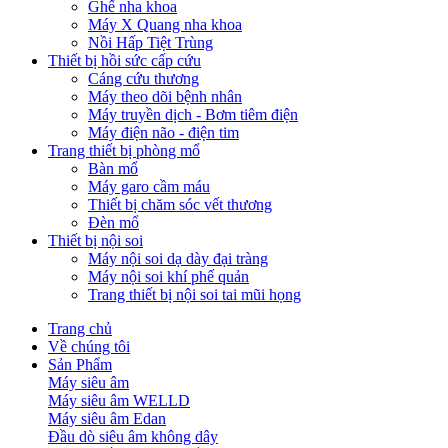
Ghế nha khoa
Máy X Quang nha khoa
Nồi Hấp Tiệt Trùng
Thiết bị hồi sức cấp cứu
Cáng cứu thương
Máy theo dõi bệnh nhân
Máy truyền dịch - Bơm tiêm điện
Máy điện não - điện tim
Trang thiết bị phòng mổ
Bàn mổ
Máy garo cầm máu
Thiết bị chăm sóc vết thương
Đèn mổ
Thiết bị nội soi
Máy nội soi dạ dày đại tràng
Máy nội soi khí phế quản
Trang thiết bị nội soi tai mũi họng
Trang chủ
Về chúng tôi
Sản Phẩm
Máy siêu âm
Máy siêu âm WELLD
Máy siêu âm Edan
Đầu dò siêu âm không dây