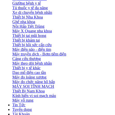
Giường bệnh y tế
Tủ thuốc y tế đa năng
Xe di chuyển bệnh nhân
Thiết bị Nha Khoa
Ghế nha khoa
Nồi Hấp Tiệt Trùng
Máy X Quang nha khoa
Thiết bị tai mũi họng
Thiết bị khám tai
Thiết bị hồi sức cấp cứu
Máy điện não - điện tim
Máy truyền dịch - Bơm tiêm điện
Cáng cứu thương
Máy theo dõi bệnh nhân
Thiết bị y tế khác
Dao mổ điện cao tần
Máy đo loãng xương
Máy đo chức năng hô hấp
MÁY SOI TĨNH MẠCH
Thiết Bị Nam Khoa
Kính hiển vi soi mạch máu
Máy vỗ rung
Tin Tức
Tuyển dụng
Tài Khoản