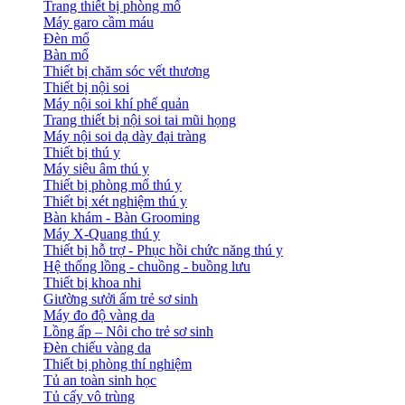
Trang thiết bị phòng mổ
Máy garo cầm máu
Đèn mổ
Bàn mổ
Thiết bị chăm sóc vết thương
Thiết bị nội soi
Máy nội soi khí phế quản
Trang thiết bị nội soi tai mũi họng
Máy nội soi dạ dày đại tràng
Thiết bị thú y
Máy siêu âm thú y
Thiết bị phòng mổ thú y
Thiết bị xét nghiệm thú y
Bàn khám - Bàn Grooming
Máy X-Quang thú y
Thiết bị hỗ trợ - Phục hồi chức năng thú y
Hệ thống lồng - chuồng - buồng lưu
Thiết bị khoa nhi
Giường sưởi ấm trẻ sơ sinh
Máy đo độ vàng da
Lồng ấp – Nôi cho trẻ sơ sinh
Đèn chiếu vàng da
Thiết bị phòng thí nghiệm
Tủ an toàn sinh học
Tủ cấy vô trùng