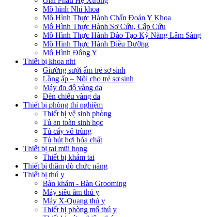
Giải Phẫu Hệ Xương
Mô hình Nhi khoa
Mô Hình Thực Hành Chẩn Đoán Y Khoa
Mô Hình Thực Hành Sơ Cứu, Cấp Cứu
Mô Hình Thực Hành Đào Tạo Kỹ Năng Lâm Sàng
Mô Hình Thực Hành Điều Dưỡng
Mô Hình Đông Y
Thiết bị khoa nhi
Giường sưởi ấm trẻ sơ sinh
Lồng ấp – Nôi cho trẻ sơ sinh
Máy đo độ vàng da
Đèn chiếu vàng da
Thiết bị phòng thí nghiệm
Thiết bị vệ sinh phòng
Tủ an toàn sinh học
Tủ cấy vô trùng
Tủ hút hơi hóa chất
Thiết bị tai mũi họng
Thiết bị khám tai
Thiết bị thăm dò chức năng
Thiết bị thú y
Bàn khám - Bàn Grooming
Máy siêu âm thú y
Máy X-Quang thú y
Thiết bị phòng mổ thú y