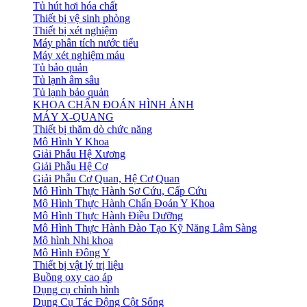
Tủ hút hơi hóa chất
Thiết bị vệ sinh phòng
Thiết bị xét nghiệm
Máy phân tích nước tiểu
Máy xét nghiệm máu
Tủ bảo quản
Tủ lạnh âm sâu
Tủ lạnh bảo quản
KHOA CHẨN ĐOÁN HÌNH ẢNH
MÁY X-QUANG
Thiết bị thăm dò chức năng
Mô Hình Y Khoa
Giải Phẫu Hệ Xương
Giải Phẫu Hệ Cơ
Giải Phẫu Cơ Quan, Hệ Cơ Quan
Mô Hình Thực Hành Sơ Cứu, Cấp Cứu
Mô Hình Thực Hành Chẩn Đoán Y Khoa
Mô Hình Thực Hành Điều Dưỡng
Mô Hình Thực Hành Đào Tạo Kỹ Năng Lâm Sàng
Mô hình Nhi khoa
Mô Hình Đông Y
Thiết bị vật lý trị liệu
Buồng oxy cao áp
Dụng cụ chỉnh hình
Dụng Cụ Tác Động Cột Sống