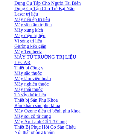
Dụng Cụ Tập Cho Người Tai Biến
Dụng Cụ Tập Cho Trẻ Bại Não
Laser trị liệu
Máy nén ép trị liệu
Máy siêu âm trị liệu
Máy xung kích
Máy điện trị liệu
Vi sóng trị liệu
Giường kéo giãn
Máy Terahertz
MÁY TỪ TRƯỜNG TRỊ LIỆU
TECAR
Thiết bị đông y
Máy sắc thuốc
Máy làm viên hoàn
Máy nghiền thuốc
Máy thái thuốc
Tủ sấy dược liệu
Thiết bị Sản Phụ Khoa
Bàn khám sản phụ khoa
Máy Ozone điều trị bệnh phụ khoa
Máy soi cổ tử cung
Máy Áp Lạnh Cổ Tử Cung
Thiết Bị Phục Hồi Cơ Sàn Chậu
Nội thất phòng khám