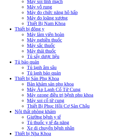
Máy soi tĩnh mạch
Máy vỗ rung
Máy đo chức năng hô hấp
Máy đo loãng xương
Thiết Bị Nam Khoa
Thiết bị đông y
Máy làm viên hoàn
Máy nghiền thuốc
Máy sắc thuốc
Máy thái thuốc
Tủ sấy dược liệu
Tủ bảo quản
Tủ lạnh âm sâu
Tủ lạnh bảo quản
Thiết bị Sản Phụ Khoa
Bàn khám sản phụ khoa
Máy Áp Lạnh Cổ Tử Cung
Máy ozone điều trị bệnh phụ khoa
Máy soi cổ tử cung
Thiết Bị Phục Hồi Cơ Sàn Chậu
Nội thất phòng khám
Giường bệnh y tế
Tủ thuốc y tế đa năng
Xe di chuyển bệnh nhân
Thiết bị Nha Khoa