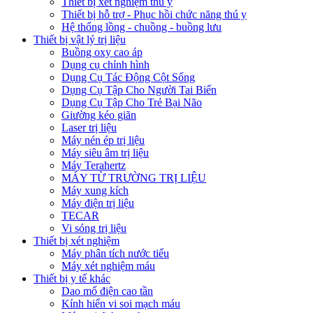
Thiết bị xét nghiệm thú y
Thiết bị hỗ trợ - Phục hồi chức năng thú y
Hệ thống lồng - chuồng - buồng lưu
Thiết bị vật lý trị liệu
Buồng oxy cao áp
Dụng cụ chỉnh hình
Dụng Cụ Tác Động Cột Sống
Dụng Cụ Tập Cho Người Tai Biến
Dụng Cụ Tập Cho Trẻ Bại Não
Giường kéo giãn
Laser trị liệu
Máy nén ép trị liệu
Máy siêu âm trị liệu
Máy Terahertz
MÁY TỪ TRƯỜNG TRỊ LIỆU
Máy xung kích
Máy điện trị liệu
TECAR
Vi sóng trị liệu
Thiết bị xét nghiệm
Máy phân tích nước tiểu
Máy xét nghiệm máu
Thiết bị y tế khác
Dao mổ điện cao tần
Kính hiển vi soi mạch máu