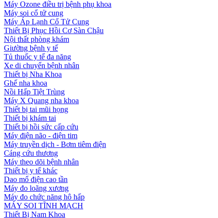
Máy Ozone điều trị bệnh phụ khoa
Máy soi cổ tử cung
Máy Áp Lạnh Cổ Tử Cung
Thiết Bị Phục Hồi Cơ Sàn Chậu
Nội thất phòng khám
Giường bệnh y tế
Tủ thuốc y tế đa năng
Xe di chuyển bệnh nhân
Thiết bị Nha Khoa
Ghế nha khoa
Nồi Hấp Tiệt Trùng
Máy X Quang nha khoa
Thiết bị tai mũi họng
Thiết bị khám tai
Thiết bị hồi sức cấp cứu
Máy điện não - điện tim
Máy truyền dịch - Bơm tiêm điện
Cáng cứu thương
Máy theo dõi bệnh nhân
Thiết bị y tế khác
Dao mổ điện cao tần
Máy đo loãng xương
Máy đo chức năng hô hấp
MÁY SOI TĨNH MẠCH
Thiết Bị Nam Khoa