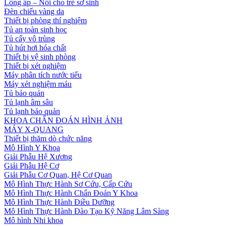
Lồng ấp – Nôi cho trẻ sơ sinh
Đèn chiếu vàng da
Thiết bị phòng thí nghiệm
Tủ an toàn sinh học
Tủ cấy vô trùng
Tủ hút hơi hóa chất
Thiết bị vệ sinh phòng
Thiết bị xét nghiệm
Máy phân tích nước tiểu
Máy xét nghiệm máu
Tủ bảo quản
Tủ lạnh âm sâu
Tủ lạnh bảo quản
KHOA CHẨN ĐOÁN HÌNH ẢNH
MÁY X-QUANG
Thiết bị thăm dò chức năng
Mô Hình Y Khoa
Giải Phẫu Hệ Xương
Giải Phẫu Hệ Cơ
Giải Phẫu Cơ Quan, Hệ Cơ Quan
Mô Hình Thực Hành Sơ Cứu, Cấp Cứu
Mô Hình Thực Hành Chẩn Đoán Y Khoa
Mô Hình Thực Hành Điều Dưỡng
Mô Hình Thực Hành Đào Tạo Kỹ Năng Lâm Sàng
Mô hình Nhi khoa