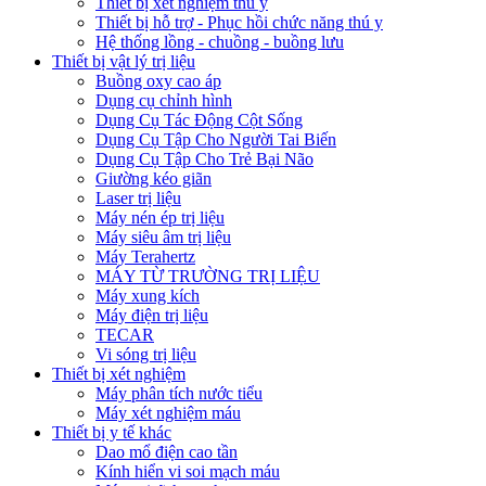
Thiết bị xét nghiệm thú y
Thiết bị hỗ trợ - Phục hồi chức năng thú y
Hệ thống lồng - chuồng - buồng lưu
Thiết bị vật lý trị liệu
Buồng oxy cao áp
Dụng cụ chỉnh hình
Dụng Cụ Tác Động Cột Sống
Dụng Cụ Tập Cho Người Tai Biến
Dụng Cụ Tập Cho Trẻ Bại Não
Giường kéo giãn
Laser trị liệu
Máy nén ép trị liệu
Máy siêu âm trị liệu
Máy Terahertz
MÁY TỪ TRƯỜNG TRỊ LIỆU
Máy xung kích
Máy điện trị liệu
TECAR
Vi sóng trị liệu
Thiết bị xét nghiệm
Máy phân tích nước tiểu
Máy xét nghiệm máu
Thiết bị y tế khác
Dao mổ điện cao tần
Kính hiển vi soi mạch máu