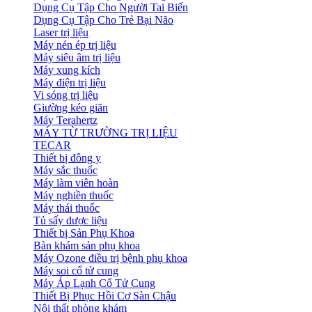
Dụng Cụ Tập Cho Người Tai Biến
Dụng Cụ Tập Cho Trẻ Bại Não
Laser trị liệu
Máy nén ép trị liệu
Máy siêu âm trị liệu
Máy xung kích
Máy điện trị liệu
Vi sóng trị liệu
Giường kéo giãn
Máy Terahertz
MÁY TỪ TRƯỜNG TRỊ LIỆU
TECAR
Thiết bị đông y
Máy sắc thuốc
Máy làm viên hoàn
Máy nghiền thuốc
Máy thái thuốc
Tủ sấy dược liệu
Thiết bị Sản Phụ Khoa
Bàn khám sản phụ khoa
Máy Ozone điều trị bệnh phụ khoa
Máy soi cổ tử cung
Máy Áp Lạnh Cổ Tử Cung
Thiết Bị Phục Hồi Cơ Sàn Chậu
Nội thất phòng khám