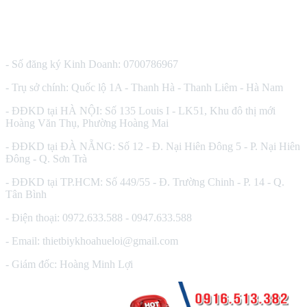
CÔNG TY TNHH THIẾT BỊ Y TẾ HUÊ LỢI
- Số đăng ký Kinh Doanh: 0700786967
- Trụ sở chính: Quốc lộ 1A - Thanh Hà - Thanh Liêm - Hà Nam
- ĐĐKD tại HÀ NỘI: Số 135 Louis I - LK51, Khu đô thị mới
Hoàng Văn Thụ, Phường Hoàng Mai
- ĐĐKD tại ĐÀ NẴNG: Số 12 - Đ. Nại Hiên Đông 5 - P. Nại Hiên
Đông - Q. Sơn Trà
- ĐĐKD tại TP.HCM: Số 449/55 - Đ. Trường Chinh - P. 14 - Q.
Tân Bình
- Điện thoại: 0972.633.588 - 0947.633.588
- Email: thietbiykhoahueloi@gmail.com
- Giám đốc: Hoàng Minh Lợi