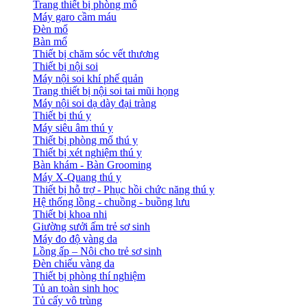
Trang thiết bị phòng mổ
Máy garo cầm máu
Đèn mổ
Bàn mổ
Thiết bị chăm sóc vết thương
Thiết bị nội soi
Máy nội soi khí phế quản
Trang thiết bị nội soi tai mũi họng
Máy nội soi dạ dày đại tràng
Thiết bị thú y
Máy siêu âm thú y
Thiết bị phòng mổ thú y
Thiết bị xét nghiệm thú y
Bàn khám - Bàn Grooming
Máy X-Quang thú y
Thiết bị hỗ trợ - Phục hồi chức năng thú y
Hệ thống lồng - chuồng - buồng lưu
Thiết bị khoa nhi
Giường sưởi ấm trẻ sơ sinh
Máy đo độ vàng da
Lồng ấp – Nôi cho trẻ sơ sinh
Đèn chiếu vàng da
Thiết bị phòng thí nghiệm
Tủ an toàn sinh học
Tủ cấy vô trùng