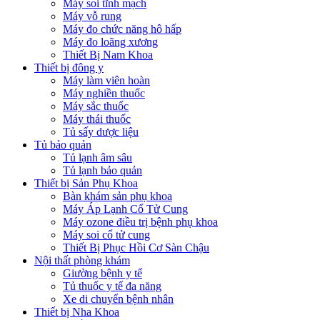
Máy soi tĩnh mạch
Máy vỗ rung
Máy đo chức năng hô hấp
Máy đo loãng xương
Thiết Bị Nam Khoa
Thiết bị đông y
Máy làm viên hoàn
Máy nghiền thuốc
Máy sắc thuốc
Máy thái thuốc
Tủ sấy dược liệu
Tủ bảo quản
Tủ lạnh âm sâu
Tủ lạnh bảo quản
Thiết bị Sản Phụ Khoa
Bàn khám sản phụ khoa
Máy Áp Lạnh Cổ Tử Cung
Máy ozone điều trị bệnh phụ khoa
Máy soi cổ tử cung
Thiết Bị Phục Hồi Cơ Sàn Chậu
Nội thất phòng khám
Giường bệnh y tế
Tủ thuốc y tế đa năng
Xe di chuyển bệnh nhân
Thiết bị Nha Khoa