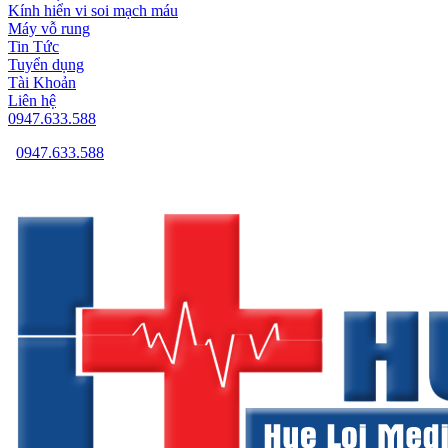
Kính hiển vi soi mạch máu
Máy vỗ rung
Tin Tức
Tuyển dụng
Tài Khoản
Liên hệ
0947.633.588
0947.633.588