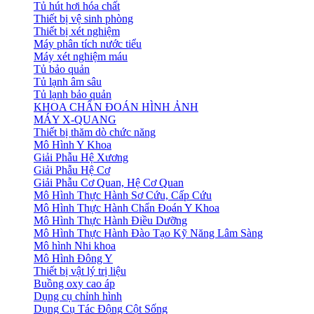
Tủ hút hơi hóa chất
Thiết bị vệ sinh phòng
Thiết bị xét nghiệm
Máy phân tích nước tiểu
Máy xét nghiệm máu
Tủ bảo quản
Tủ lạnh âm sâu
Tủ lạnh bảo quản
KHOA CHẨN ĐOÁN HÌNH ẢNH
MÁY X-QUANG
Thiết bị thăm dò chức năng
Mô Hình Y Khoa
Giải Phẫu Hệ Xương
Giải Phẫu Hệ Cơ
Giải Phẫu Cơ Quan, Hệ Cơ Quan
Mô Hình Thực Hành Sơ Cứu, Cấp Cứu
Mô Hình Thực Hành Chẩn Đoán Y Khoa
Mô Hình Thực Hành Điều Dưỡng
Mô Hình Thực Hành Đào Tạo Kỹ Năng Lâm Sàng
Mô hình Nhi khoa
Mô Hình Đông Y
Thiết bị vật lý trị liệu
Buồng oxy cao áp
Dụng cụ chỉnh hình
Dụng Cụ Tác Động Cột Sống