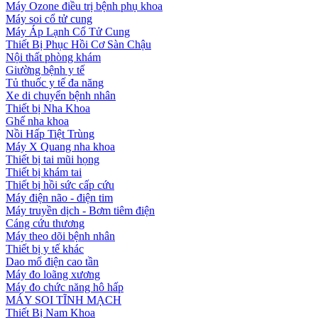
Máy Ozone điều trị bệnh phụ khoa
Máy soi cổ tử cung
Máy Áp Lạnh Cổ Tử Cung
Thiết Bị Phục Hồi Cơ Sàn Chậu
Nội thất phòng khám
Giường bệnh y tế
Tủ thuốc y tế đa năng
Xe di chuyển bệnh nhân
Thiết bị Nha Khoa
Ghế nha khoa
Nồi Hấp Tiệt Trùng
Máy X Quang nha khoa
Thiết bị tai mũi họng
Thiết bị khám tai
Thiết bị hồi sức cấp cứu
Máy điện não - điện tim
Máy truyền dịch - Bơm tiêm điện
Cáng cứu thương
Máy theo dõi bệnh nhân
Thiết bị y tế khác
Dao mổ điện cao tần
Máy đo loãng xương
Máy đo chức năng hô hấp
MÁY SOI TĨNH MẠCH
Thiết Bị Nam Khoa