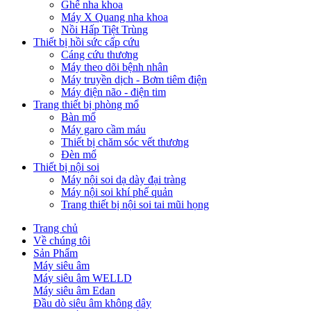
Ghế nha khoa
Máy X Quang nha khoa
Nồi Hấp Tiệt Trùng
Thiết bị hồi sức cấp cứu
Cáng cứu thương
Máy theo dõi bệnh nhân
Máy truyền dịch - Bơm tiêm điện
Máy điện não - điện tim
Trang thiết bị phòng mổ
Bàn mổ
Máy garo cầm máu
Thiết bị chăm sóc vết thương
Đèn mổ
Thiết bị nội soi
Máy nội soi dạ dày đại tràng
Máy nội soi khí phế quản
Trang thiết bị nội soi tai mũi họng
Trang chủ
Về chúng tôi
Sản Phẩm
Máy siêu âm
Máy siêu âm WELLD
Máy siêu âm Edan
Đầu dò siêu âm không dây