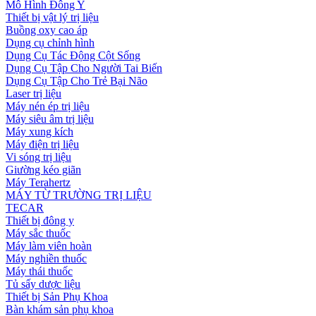
Mô Hình Đông Y
Thiết bị vật lý trị liệu
Buồng oxy cao áp
Dụng cụ chỉnh hình
Dụng Cụ Tác Động Cột Sống
Dụng Cụ Tập Cho Người Tai Biến
Dụng Cụ Tập Cho Trẻ Bại Não
Laser trị liệu
Máy nén ép trị liệu
Máy siêu âm trị liệu
Máy xung kích
Máy điện trị liệu
Vi sóng trị liệu
Giường kéo giãn
Máy Terahertz
MÁY TỪ TRƯỜNG TRỊ LIỆU
TECAR
Thiết bị đông y
Máy sắc thuốc
Máy làm viên hoàn
Máy nghiền thuốc
Máy thái thuốc
Tủ sấy dược liệu
Thiết bị Sản Phụ Khoa
Bàn khám sản phụ khoa