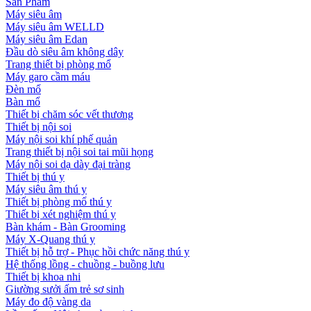
Sản Phẩm
Máy siêu âm
Máy siêu âm WELLD
Máy siêu âm Edan
Đầu dò siêu âm không dây
Trang thiết bị phòng mổ
Máy garo cầm máu
Đèn mổ
Bàn mổ
Thiết bị chăm sóc vết thương
Thiết bị nội soi
Máy nội soi khí phế quản
Trang thiết bị nội soi tai mũi họng
Máy nội soi dạ dày đại tràng
Thiết bị thú y
Máy siêu âm thú y
Thiết bị phòng mổ thú y
Thiết bị xét nghiệm thú y
Bàn khám - Bàn Grooming
Máy X-Quang thú y
Thiết bị hỗ trợ - Phục hồi chức năng thú y
Hệ thống lồng - chuồng - buồng lưu
Thiết bị khoa nhi
Giường sưởi ấm trẻ sơ sinh
Máy đo độ vàng da