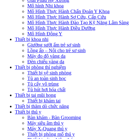
Giải Phẫu Hệ Xương
Mô hình Nhi khoa
Mô Hình Thực Hành Chẩn Đoán Y Khoa
Mô Hình Thực Hành Sơ Cứu, Cấp Cứu
Mô Hình Thực Hành Đào Tạo Kỹ Năng Lâm Sàng
Mô Hình Thực Hành Điều Dưỡng
Mô Hình Đông Y
Thiết bị khoa nhi
Giường sưởi ấm trẻ sơ sinh
Lồng ấp – Nôi cho trẻ sơ sinh
Máy đo độ vàng da
Đèn chiếu vàng da
Thiết bị phòng thí nghiệm
Thiết bị vệ sinh phòng
Tủ an toàn sinh học
Tủ cấy vô trùng
Tủ hút hơi hóa chất
Thiết bị tai mũi họng
Thiết bị khám tai
Thiết bị thăm dò chức năng
Thiết bị thú y
Bàn khám - Bàn Grooming
Máy siêu âm thú y
Máy X-Quang thú y
Thiết bị phòng mổ thú y