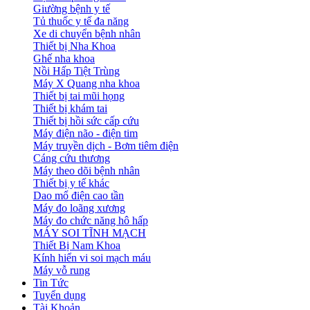
Giường bệnh y tế
Tủ thuốc y tế đa năng
Xe di chuyển bệnh nhân
Thiết bị Nha Khoa
Ghế nha khoa
Nồi Hấp Tiệt Trùng
Máy X Quang nha khoa
Thiết bị tai mũi họng
Thiết bị khám tai
Thiết bị hồi sức cấp cứu
Máy điện não - điện tim
Máy truyền dịch - Bơm tiêm điện
Cáng cứu thương
Máy theo dõi bệnh nhân
Thiết bị y tế khác
Dao mổ điện cao tần
Máy đo loãng xương
Máy đo chức năng hô hấp
MÁY SOI TĨNH MẠCH
Thiết Bị Nam Khoa
Kính hiển vi soi mạch máu
Máy vỗ rung
Tin Tức
Tuyển dụng
Tài Khoản