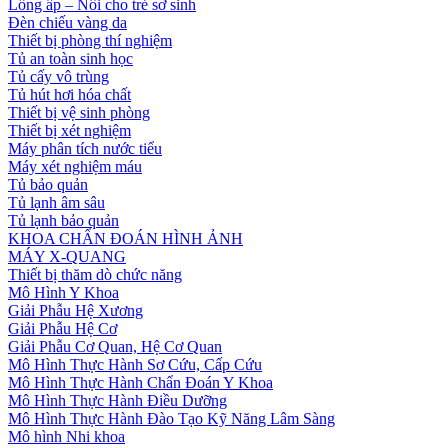
Lồng ấp – Nôi cho trẻ sơ sinh
Đèn chiếu vàng da
Thiết bị phòng thí nghiệm
Tủ an toàn sinh học
Tủ cấy vô trùng
Tủ hút hơi hóa chất
Thiết bị vệ sinh phòng
Thiết bị xét nghiệm
Máy phân tích nước tiểu
Máy xét nghiệm máu
Tủ bảo quản
Tủ lạnh âm sâu
Tủ lạnh bảo quản
KHOA CHẨN ĐOÁN HÌNH ẢNH
MÁY X-QUANG
Thiết bị thăm dò chức năng
Mô Hình Y Khoa
Giải Phẫu Hệ Xương
Giải Phẫu Hệ Cơ
Giải Phẫu Cơ Quan, Hệ Cơ Quan
Mô Hình Thực Hành Sơ Cứu, Cấp Cứu
Mô Hình Thực Hành Chẩn Đoán Y Khoa
Mô Hình Thực Hành Điều Dưỡng
Mô Hình Thực Hành Đào Tạo Kỹ Năng Lâm Sàng
Mô hình Nhi khoa