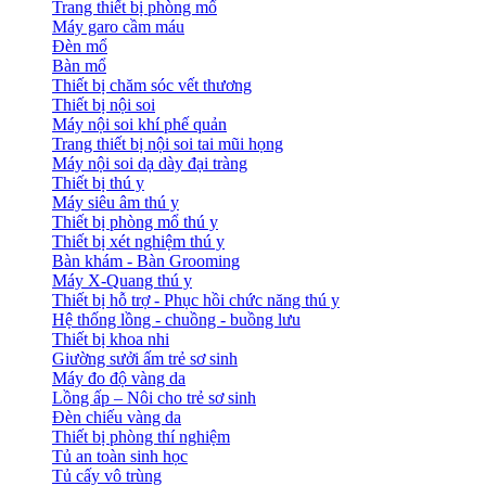
Trang thiết bị phòng mổ
Máy garo cầm máu
Đèn mổ
Bàn mổ
Thiết bị chăm sóc vết thương
Thiết bị nội soi
Máy nội soi khí phế quản
Trang thiết bị nội soi tai mũi họng
Máy nội soi dạ dày đại tràng
Thiết bị thú y
Máy siêu âm thú y
Thiết bị phòng mổ thú y
Thiết bị xét nghiệm thú y
Bàn khám - Bàn Grooming
Máy X-Quang thú y
Thiết bị hỗ trợ - Phục hồi chức năng thú y
Hệ thống lồng - chuồng - buồng lưu
Thiết bị khoa nhi
Giường sưởi ấm trẻ sơ sinh
Máy đo độ vàng da
Lồng ấp – Nôi cho trẻ sơ sinh
Đèn chiếu vàng da
Thiết bị phòng thí nghiệm
Tủ an toàn sinh học
Tủ cấy vô trùng