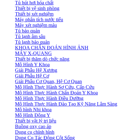
Tủ hút hơi hóa chất
Thiết bị vệ sinh phòng
Thiết bị xét nghiệm
Máy phân tích nước tiểu
Máy xét nghiệm máu
Tủ bảo quản
Tủ lạnh âm sâu
Tủ lạnh bảo quản
KHOA CHẨN ĐOÁN HÌNH ẢNH
MÁY X-QUANG
Thiết bị thăm dò chức năng
Mô Hình Y Khoa
Giải Phẫu Hệ Xương
Giải Phẫu Hệ Cơ
Giải Phẫu Cơ Quan, Hệ Cơ Quan
Mô Hình Thực Hành Sơ Cứu, Cấp Cứu
Mô Hình Thực Hành Chẩn Đoán Y Khoa
Mô Hình Thực Hành Điều Dưỡng
Mô Hình Thực Hành Đào Tạo Kỹ Năng Lâm Sàng
Mô hình Nhi khoa
Mô Hình Đông Y
Thiết bị vật lý trị liệu
Buồng oxy cao áp
Dụng cụ chỉnh hình
Dụng Cụ Tác Động Cột Sống