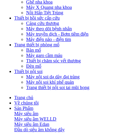
Ghế nha khoa
Máy X Quang nha khoa
Nồi Hấp Tiệt Trùng
Thiết bị hồi sức cấp cứu
Cáng cứu thương
Máy theo dõi bệnh nhân
Máy truyền dịch - Bơm tiêm điện
Máy điện não - điện tim
Trang thiết bị phòng mổ
Bàn mổ
Máy garo cầm máu
Thiết bị chăm sóc vết thương
Đèn mổ
Thiết bị nội soi
Máy nội soi dạ dày đại tràng
Máy nội soi khí phế quản
Trang thiết bị nội soi tai mũi họng
Trang chủ
Về chúng tôi
Sản Phẩm
Máy siêu âm
Máy siêu âm WELLD
Máy siêu âm Edan
Đầu dò siêu âm không dây