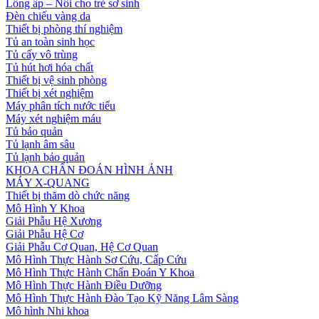
Lồng ấp – Nôi cho trẻ sơ sinh
Đèn chiếu vàng da
Thiết bị phòng thí nghiệm
Tủ an toàn sinh học
Tủ cấy vô trùng
Tủ hút hơi hóa chất
Thiết bị vệ sinh phòng
Thiết bị xét nghiệm
Máy phân tích nước tiểu
Máy xét nghiệm máu
Tủ bảo quản
Tủ lạnh âm sâu
Tủ lạnh bảo quản
KHOA CHẨN ĐOÁN HÌNH ẢNH
MÁY X-QUANG
Thiết bị thăm dò chức năng
Mô Hình Y Khoa
Giải Phẫu Hệ Xương
Giải Phẫu Hệ Cơ
Giải Phẫu Cơ Quan, Hệ Cơ Quan
Mô Hình Thực Hành Sơ Cứu, Cấp Cứu
Mô Hình Thực Hành Chẩn Đoán Y Khoa
Mô Hình Thực Hành Điều Dưỡng
Mô Hình Thực Hành Đào Tạo Kỹ Năng Lâm Sàng
Mô hình Nhi khoa