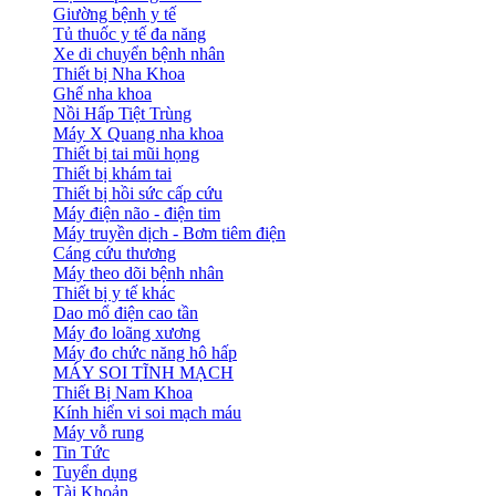
Giường bệnh y tế
Tủ thuốc y tế đa năng
Xe di chuyển bệnh nhân
Thiết bị Nha Khoa
Ghế nha khoa
Nồi Hấp Tiệt Trùng
Máy X Quang nha khoa
Thiết bị tai mũi họng
Thiết bị khám tai
Thiết bị hồi sức cấp cứu
Máy điện não - điện tim
Máy truyền dịch - Bơm tiêm điện
Cáng cứu thương
Máy theo dõi bệnh nhân
Thiết bị y tế khác
Dao mổ điện cao tần
Máy đo loãng xương
Máy đo chức năng hô hấp
MÁY SOI TĨNH MẠCH
Thiết Bị Nam Khoa
Kính hiển vi soi mạch máu
Máy vỗ rung
Tin Tức
Tuyển dụng
Tài Khoản