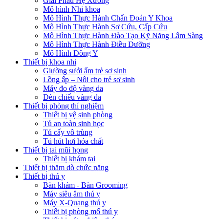
Giải Phẫu Hệ Xương
Mô hình Nhi khoa
Mô Hình Thực Hành Chẩn Đoán Y Khoa
Mô Hình Thực Hành Sơ Cứu, Cấp Cứu
Mô Hình Thực Hành Đào Tạo Kỹ Năng Lâm Sàng
Mô Hình Thực Hành Điều Dưỡng
Mô Hình Đông Y
Thiết bị khoa nhi
Giường sưởi ấm trẻ sơ sinh
Lồng ấp – Nôi cho trẻ sơ sinh
Máy đo độ vàng da
Đèn chiếu vàng da
Thiết bị phòng thí nghiệm
Thiết bị vệ sinh phòng
Tủ an toàn sinh học
Tủ cấy vô trùng
Tủ hút hơi hóa chất
Thiết bị tai mũi họng
Thiết bị khám tai
Thiết bị thăm dò chức năng
Thiết bị thú y
Bàn khám - Bàn Grooming
Máy siêu âm thú y
Máy X-Quang thú y
Thiết bị phòng mổ thú y