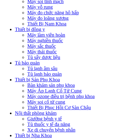
Máy soi tĩnh mạch
Máy vỗ rung
Máy đo chức năng hô hấp
Máy đo loãng xương
Thiết Bị Nam Khoa
Thiết bị đông y
Máy làm viên hoàn
Máy nghiền thuốc
Máy sắc thuốc
Máy thái thuốc
Tủ sấy dược liệu
Tủ bảo quản
Tủ lạnh âm sâu
Tủ lạnh bảo quản
Thiết bị Sản Phụ Khoa
Bàn khám sản phụ khoa
Máy Áp Lạnh Cổ Tử Cung
Máy ozone điều trị bệnh phụ khoa
Máy soi cổ tử cung
Thiết Bị Phục Hồi Cơ Sàn Chậu
Nội thất phòng khám
Giường bệnh y tế
Tủ thuốc y tế đa năng
Xe di chuyển bệnh nhân
Thiết bị Nha Khoa