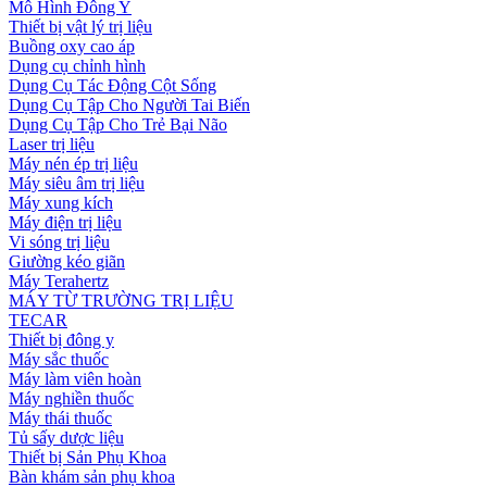
Mô Hình Đông Y
Thiết bị vật lý trị liệu
Buồng oxy cao áp
Dụng cụ chỉnh hình
Dụng Cụ Tác Động Cột Sống
Dụng Cụ Tập Cho Người Tai Biến
Dụng Cụ Tập Cho Trẻ Bại Não
Laser trị liệu
Máy nén ép trị liệu
Máy siêu âm trị liệu
Máy xung kích
Máy điện trị liệu
Vi sóng trị liệu
Giường kéo giãn
Máy Terahertz
MÁY TỪ TRƯỜNG TRỊ LIỆU
TECAR
Thiết bị đông y
Máy sắc thuốc
Máy làm viên hoàn
Máy nghiền thuốc
Máy thái thuốc
Tủ sấy dược liệu
Thiết bị Sản Phụ Khoa
Bàn khám sản phụ khoa