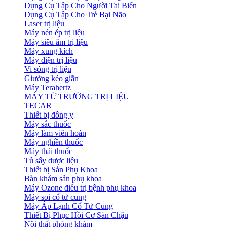
Dụng Cụ Tập Cho Người Tai Biến
Dụng Cụ Tập Cho Trẻ Bại Não
Laser trị liệu
Máy nén ép trị liệu
Máy siêu âm trị liệu
Máy xung kích
Máy điện trị liệu
Vi sóng trị liệu
Giường kéo giãn
Máy Terahertz
MÁY TỪ TRƯỜNG TRỊ LIỆU
TECAR
Thiết bị đông y
Máy sắc thuốc
Máy làm viên hoàn
Máy nghiền thuốc
Máy thái thuốc
Tủ sấy dược liệu
Thiết bị Sản Phụ Khoa
Bàn khám sản phụ khoa
Máy Ozone điều trị bệnh phụ khoa
Máy soi cổ tử cung
Máy Áp Lạnh Cổ Tử Cung
Thiết Bị Phục Hồi Cơ Sàn Chậu
Nội thất phòng khám