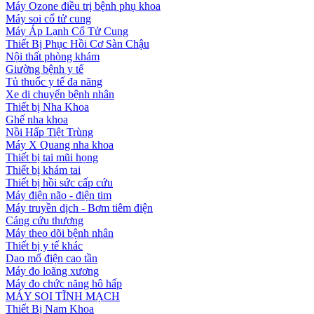
Máy Ozone điều trị bệnh phụ khoa
Máy soi cổ tử cung
Máy Áp Lạnh Cổ Tử Cung
Thiết Bị Phục Hồi Cơ Sàn Chậu
Nội thất phòng khám
Giường bệnh y tế
Tủ thuốc y tế đa năng
Xe di chuyển bệnh nhân
Thiết bị Nha Khoa
Ghế nha khoa
Nồi Hấp Tiệt Trùng
Máy X Quang nha khoa
Thiết bị tai mũi họng
Thiết bị khám tai
Thiết bị hồi sức cấp cứu
Máy điện não - điện tim
Máy truyền dịch - Bơm tiêm điện
Cáng cứu thương
Máy theo dõi bệnh nhân
Thiết bị y tế khác
Dao mổ điện cao tần
Máy đo loãng xương
Máy đo chức năng hô hấp
MÁY SOI TĨNH MẠCH
Thiết Bị Nam Khoa