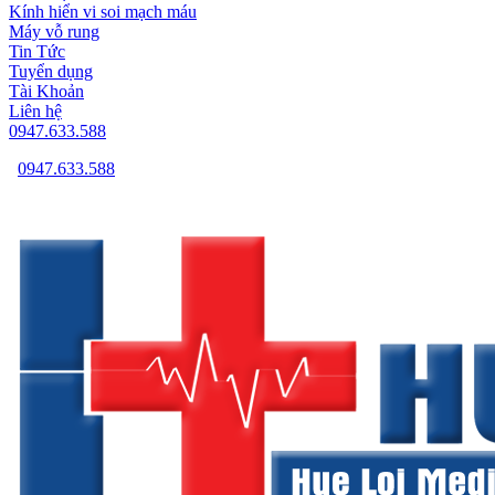
Kính hiển vi soi mạch máu
Máy vỗ rung
Tin Tức
Tuyển dụng
Tài Khoản
Liên hệ
0947.633.588
0947.633.588