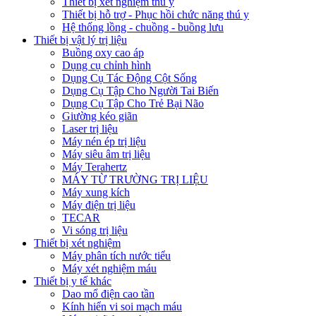
Thiết bị xét nghiệm thú y
Thiết bị hỗ trợ - Phục hồi chức năng thú y
Hệ thống lồng - chuồng - buồng lưu
Thiết bị vật lý trị liệu
Buồng oxy cao áp
Dụng cụ chỉnh hình
Dụng Cụ Tác Động Cột Sống
Dụng Cụ Tập Cho Người Tai Biến
Dụng Cụ Tập Cho Trẻ Bại Não
Giường kéo giãn
Laser trị liệu
Máy nén ép trị liệu
Máy siêu âm trị liệu
Máy Terahertz
MÁY TỪ TRƯỜNG TRỊ LIỆU
Máy xung kích
Máy điện trị liệu
TECAR
Vi sóng trị liệu
Thiết bị xét nghiệm
Máy phân tích nước tiểu
Máy xét nghiệm máu
Thiết bị y tế khác
Dao mổ điện cao tần
Kính hiển vi soi mạch máu