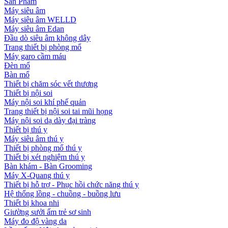
Sản Phẩm
Máy siêu âm
Máy siêu âm WELLD
Máy siêu âm Edan
Đầu dò siêu âm không dây
Trang thiết bị phòng mổ
Máy garo cầm máu
Đèn mổ
Bàn mổ
Thiết bị chăm sóc vết thương
Thiết bị nội soi
Máy nội soi khí phế quản
Trang thiết bị nội soi tai mũi họng
Máy nội soi dạ dày đại tràng
Thiết bị thú y
Máy siêu âm thú y
Thiết bị phòng mổ thú y
Thiết bị xét nghiệm thú y
Bàn khám - Bàn Grooming
Máy X-Quang thú y
Thiết bị hỗ trợ - Phục hồi chức năng thú y
Hệ thống lồng - chuồng - buồng lưu
Thiết bị khoa nhi
Giường sưởi ấm trẻ sơ sinh
Máy đo độ vàng da