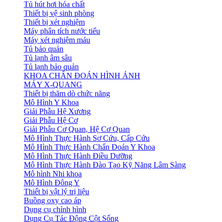
Tủ hút hơi hóa chất
Thiết bị vệ sinh phòng
Thiết bị xét nghiệm
Máy phân tích nước tiểu
Máy xét nghiệm máu
Tủ bảo quản
Tủ lạnh âm sâu
Tủ lạnh bảo quản
KHOA CHẨN ĐOÁN HÌNH ẢNH
MÁY X-QUANG
Thiết bị thăm dò chức năng
Mô Hình Y Khoa
Giải Phẫu Hệ Xương
Giải Phẫu Hệ Cơ
Giải Phẫu Cơ Quan, Hệ Cơ Quan
Mô Hình Thực Hành Sơ Cứu, Cấp Cứu
Mô Hình Thực Hành Chẩn Đoán Y Khoa
Mô Hình Thực Hành Điều Dưỡng
Mô Hình Thực Hành Đào Tạo Kỹ Năng Lâm Sàng
Mô hình Nhi khoa
Mô Hình Đông Y
Thiết bị vật lý trị liệu
Buồng oxy cao áp
Dụng cụ chỉnh hình
Dụng Cụ Tác Động Cột Sống