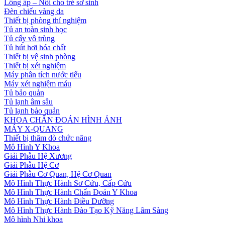
Lồng ấp – Nôi cho trẻ sơ sinh
Đèn chiếu vàng da
Thiết bị phòng thí nghiệm
Tủ an toàn sinh học
Tủ cấy vô trùng
Tủ hút hơi hóa chất
Thiết bị vệ sinh phòng
Thiết bị xét nghiệm
Máy phân tích nước tiểu
Máy xét nghiệm máu
Tủ bảo quản
Tủ lạnh âm sâu
Tủ lạnh bảo quản
KHOA CHẨN ĐOÁN HÌNH ẢNH
MÁY X-QUANG
Thiết bị thăm dò chức năng
Mô Hình Y Khoa
Giải Phẫu Hệ Xương
Giải Phẫu Hệ Cơ
Giải Phẫu Cơ Quan, Hệ Cơ Quan
Mô Hình Thực Hành Sơ Cứu, Cấp Cứu
Mô Hình Thực Hành Chẩn Đoán Y Khoa
Mô Hình Thực Hành Điều Dưỡng
Mô Hình Thực Hành Đào Tạo Kỹ Năng Lâm Sàng
Mô hình Nhi khoa