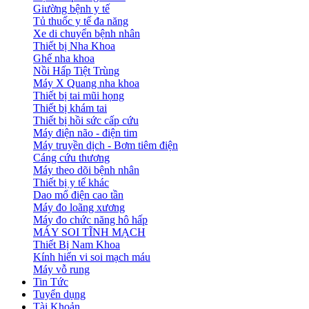
Giường bệnh y tế
Tủ thuốc y tế đa năng
Xe di chuyển bệnh nhân
Thiết bị Nha Khoa
Ghế nha khoa
Nồi Hấp Tiệt Trùng
Máy X Quang nha khoa
Thiết bị tai mũi họng
Thiết bị khám tai
Thiết bị hồi sức cấp cứu
Máy điện não - điện tim
Máy truyền dịch - Bơm tiêm điện
Cáng cứu thương
Máy theo dõi bệnh nhân
Thiết bị y tế khác
Dao mổ điện cao tần
Máy đo loãng xương
Máy đo chức năng hô hấp
MÁY SOI TĨNH MẠCH
Thiết Bị Nam Khoa
Kính hiển vi soi mạch máu
Máy vỗ rung
Tin Tức
Tuyển dụng
Tài Khoản