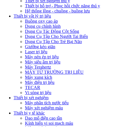
Thiết bị xét nghiệm thú y
Thiết bị hỗ trợ - Phục hồi chức năng thú y
Hệ thống lồng - chuồng - buồng lưu
Thiết bị vật lý trị liệu
Buồng oxy cao áp
Dụng cụ chỉnh hình
Dụng Cụ Tác Động Cột Sống
Dụng Cụ Tập Cho Người Tai Biến
Dụng Cụ Tập Cho Trẻ Bại Não
Giường kéo giãn
Laser trị liệu
Máy nén ép trị liệu
Máy siêu âm trị liệu
Máy Terahertz
MÁY TỪ TRƯỜNG TRỊ LIỆU
Máy xung kích
Máy điện trị liệu
TECAR
Vi sóng trị liệu
Thiết bị xét nghiệm
Máy phân tích nước tiểu
Máy xét nghiệm máu
Thiết bị y tế khác
Dao mổ điện cao tần
Kính hiển vi soi mạch máu