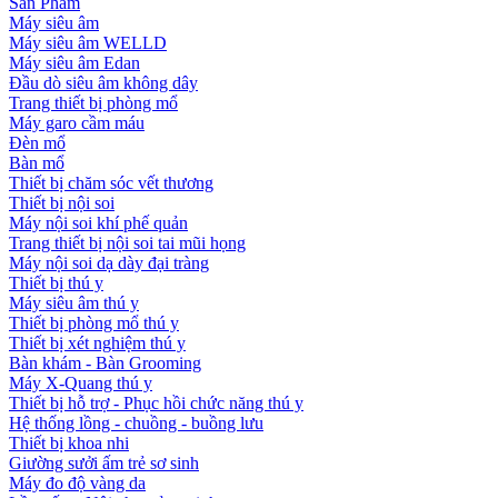
Sản Phẩm
Máy siêu âm
Máy siêu âm WELLD
Máy siêu âm Edan
Đầu dò siêu âm không dây
Trang thiết bị phòng mổ
Máy garo cầm máu
Đèn mổ
Bàn mổ
Thiết bị chăm sóc vết thương
Thiết bị nội soi
Máy nội soi khí phế quản
Trang thiết bị nội soi tai mũi họng
Máy nội soi dạ dày đại tràng
Thiết bị thú y
Máy siêu âm thú y
Thiết bị phòng mổ thú y
Thiết bị xét nghiệm thú y
Bàn khám - Bàn Grooming
Máy X-Quang thú y
Thiết bị hỗ trợ - Phục hồi chức năng thú y
Hệ thống lồng - chuồng - buồng lưu
Thiết bị khoa nhi
Giường sưởi ấm trẻ sơ sinh
Máy đo độ vàng da