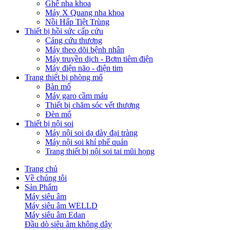
Ghế nha khoa
Máy X Quang nha khoa
Nồi Hấp Tiệt Trùng
Thiết bị hồi sức cấp cứu
Cáng cứu thương
Máy theo dõi bệnh nhân
Máy truyền dịch - Bơm tiêm điện
Máy điện não - điện tim
Trang thiết bị phòng mổ
Bàn mổ
Máy garo cầm máu
Thiết bị chăm sóc vết thương
Đèn mổ
Thiết bị nội soi
Máy nội soi dạ dày đại tràng
Máy nội soi khí phế quản
Trang thiết bị nội soi tai mũi họng
Trang chủ
Về chúng tôi
Sản Phẩm
Máy siêu âm
Máy siêu âm WELLD
Máy siêu âm Edan
Đầu dò siêu âm không dây