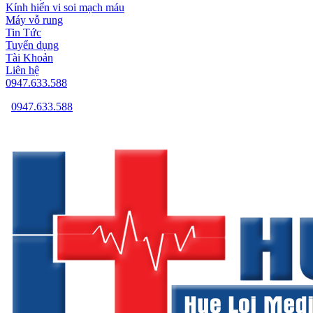
Kính hiển vi soi mạch máu
Máy vỗ rung
Tin Tức
Tuyển dụng
Tài Khoản
Liên hệ
0947.633.588
0947.633.588