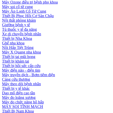
Máy Ozone điều trị bệnh phụ khoa
Máy soi cổ tử cung
Máy Áp Lạnh Cổ Tử Cung
Thiết Bị Phục Hồi Cơ Sàn Chậu
Nội thất phòng khám
Giường bệnh y tế
Tủ thuốc y tế đa năng
Xe di chuyển bệnh nhân
Thiết bị Nha Khoa
Ghế nha khoa
Nồi Hấp Tiệt Trùng
Máy X Quang nha khoa
Thiết bị tai mũi họng
Thiết bị khám tai
Thiết bị hồi sức cấp cứu
Máy điện não - điện tim
Máy truyền dịch - Bơm tiêm điện
Cáng cứu thương
Máy theo dõi bệnh nhân
Thiết bị y tế khác
Dao mổ điện cao tần
Máy đo loãng xương
Máy đo chức năng hô hấp
MÁY SOI TĨNH MẠCH
Thiết Bị Nam Khoa