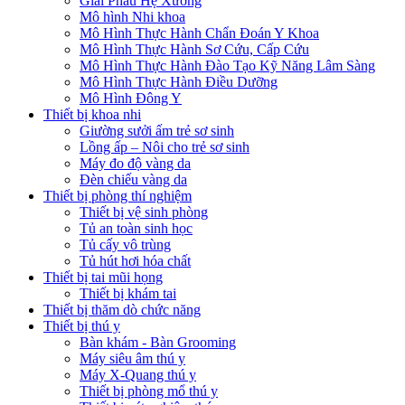
Giải Phẫu Hệ Xương
Mô hình Nhi khoa
Mô Hình Thực Hành Chẩn Đoán Y Khoa
Mô Hình Thực Hành Sơ Cứu, Cấp Cứu
Mô Hình Thực Hành Đào Tạo Kỹ Năng Lâm Sàng
Mô Hình Thực Hành Điều Dưỡng
Mô Hình Đông Y
Thiết bị khoa nhi
Giường sưởi ấm trẻ sơ sinh
Lồng ấp – Nôi cho trẻ sơ sinh
Máy đo độ vàng da
Đèn chiếu vàng da
Thiết bị phòng thí nghiệm
Thiết bị vệ sinh phòng
Tủ an toàn sinh học
Tủ cấy vô trùng
Tủ hút hơi hóa chất
Thiết bị tai mũi họng
Thiết bị khám tai
Thiết bị thăm dò chức năng
Thiết bị thú y
Bàn khám - Bàn Grooming
Máy siêu âm thú y
Máy X-Quang thú y
Thiết bị phòng mổ thú y