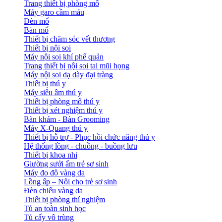
Trang thiết bị phòng mổ
Máy garo cầm máu
Đèn mổ
Bàn mổ
Thiết bị chăm sóc vết thương
Thiết bị nội soi
Máy nội soi khí phế quản
Trang thiết bị nội soi tai mũi họng
Máy nội soi dạ dày đại tràng
Thiết bị thú y
Máy siêu âm thú y
Thiết bị phòng mổ thú y
Thiết bị xét nghiệm thú y
Bàn khám - Bàn Grooming
Máy X-Quang thú y
Thiết bị hỗ trợ - Phục hồi chức năng thú y
Hệ thống lồng - chuồng - buồng lưu
Thiết bị khoa nhi
Giường sưởi ấm trẻ sơ sinh
Máy đo độ vàng da
Lồng ấp – Nôi cho trẻ sơ sinh
Đèn chiếu vàng da
Thiết bị phòng thí nghiệm
Tủ an toàn sinh học
Tủ cấy vô trùng