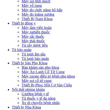
Máy soi tĩnh mạch
Máy vỗ rung
Máy đo chức năng hô hấp
Máy đo loãng xương
Thiết Bị Nam Khoa
Thiết bị đông y
Máy làm viên hoàn
Máy nghiền thuốc
Máy sắc thuốc
Máy thái thuốc
Tủ sấy dược liệu
Tủ bảo quản
Tủ lạnh âm sâu
Tủ lạnh bảo quản
Thiết bị Sản Phụ Khoa
Bàn khám sản phụ khoa
Máy Áp Lạnh Cổ Tử Cung
Máy ozone điều trị bệnh phụ khoa
Máy soi cổ tử cung
Thiết Bị Phục Hồi Cơ Sàn Chậu
Nội thất phòng khám
Giường bệnh y tế
Tủ thuốc y tế đa năng
Xe di chuyển bệnh nhân
Thiết bị Nha Khoa