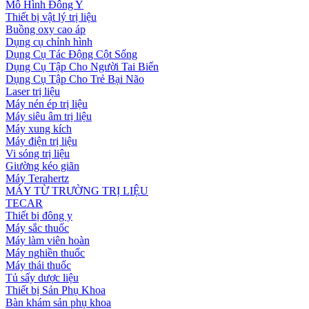
Mô Hình Đông Y
Thiết bị vật lý trị liệu
Buồng oxy cao áp
Dụng cụ chỉnh hình
Dụng Cụ Tác Động Cột Sống
Dụng Cụ Tập Cho Người Tai Biến
Dụng Cụ Tập Cho Trẻ Bại Não
Laser trị liệu
Máy nén ép trị liệu
Máy siêu âm trị liệu
Máy xung kích
Máy điện trị liệu
Vi sóng trị liệu
Giường kéo giãn
Máy Terahertz
MÁY TỪ TRƯỜNG TRỊ LIỆU
TECAR
Thiết bị đông y
Máy sắc thuốc
Máy làm viên hoàn
Máy nghiền thuốc
Máy thái thuốc
Tủ sấy dược liệu
Thiết bị Sản Phụ Khoa
Bàn khám sản phụ khoa