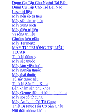
Dụng Cụ Tập Cho Người Tai Biến
Dụng Cụ Tập Cho Trẻ Bại Não
Laser trị liệu
Máy nén ép trị liệu
Máy siêu âm trị liệu
Máy xung kích
Máy điện trị liệu
Vi sóng trị liệu
Giường kéo giãn
Máy Terahertz
MÁY TỪ TRƯỜNG TRỊ LIỆU
TECAR
Thiết bị đông y
Máy sắc thuốc
Máy làm viên hoàn
Máy nghiền thuốc
Máy thái thuốc
Tủ sấy dược liệu
Thiết bị Sản Phụ Khoa
Bàn khám sản phụ khoa
Máy Ozone điều trị bệnh phụ khoa
Máy soi cổ tử cung
Máy Áp Lạnh Cổ Tử Cung
Thiết Bị Phục Hồi Cơ Sàn Chậu
Nội thất phòng khám