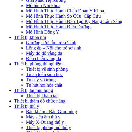
Giải Phẫu Hệ Xương
Mô hình Nhi khoa
Mô Hình Thực Hành Chẩn Đoán Y Khoa
Mô Hình Thực Hành Sơ Cứu, Cấp Cứu
Mô Hình Thực Hành Đào Tạo Kỹ Năng Lâm Sàng
Mô Hình Thực Hành Điều Dưỡng
Mô Hình Đông Y
Thiết bị khoa nhi
Giường sưởi ấm trẻ sơ sinh
Lồng ấp – Nôi cho trẻ sơ sinh
Máy đo độ vàng da
Đèn chiếu vàng da
Thiết bị phòng thí nghiệm
Thiết bị vệ sinh phòng
Tủ an toàn sinh học
Tủ cấy vô trùng
Tủ hút hơi hóa chất
Thiết bị tai mũi họng
Thiết bị khám tai
Thiết bị thăm dò chức năng
Thiết bị thú y
Bàn khám - Bàn Grooming
Máy siêu âm thú y
Máy X-Quang thú y
Thiết bị phòng mổ thú y