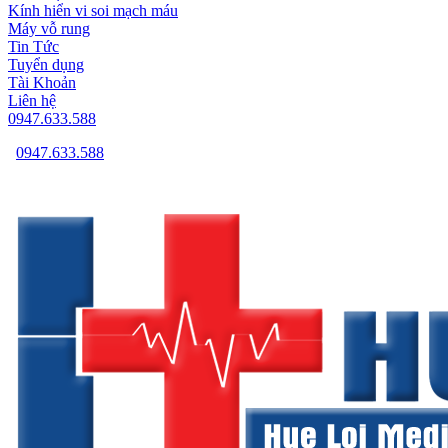
Kính hiển vi soi mạch máu
Máy vỗ rung
Tin Tức
Tuyển dụng
Tài Khoản
Liên hệ
0947.633.588
0947.633.588