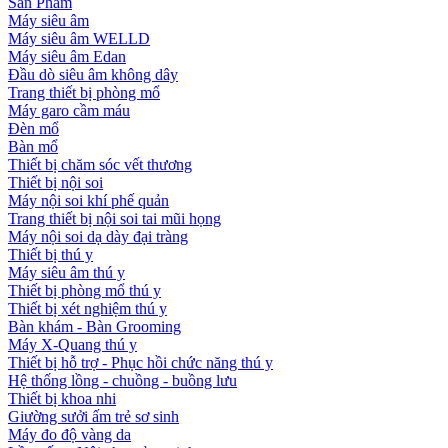
Sản Phẩm
Máy siêu âm
Máy siêu âm WELLD
Máy siêu âm Edan
Đầu dò siêu âm không dây
Trang thiết bị phòng mổ
Máy garo cầm máu
Đèn mổ
Bàn mổ
Thiết bị chăm sóc vết thương
Thiết bị nội soi
Máy nội soi khí phế quản
Trang thiết bị nội soi tai mũi họng
Máy nội soi dạ dày đại tràng
Thiết bị thú y
Máy siêu âm thú y
Thiết bị phòng mổ thú y
Thiết bị xét nghiệm thú y
Bàn khám - Bàn Grooming
Máy X-Quang thú y
Thiết bị hỗ trợ - Phục hồi chức năng thú y
Hệ thống lồng - chuồng - buồng lưu
Thiết bị khoa nhi
Giường sưởi ấm trẻ sơ sinh
Máy đo độ vàng da