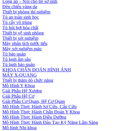
Lồng ấp – Nôi cho trẻ sơ sinh
Đèn chiếu vàng da
Thiết bị phòng thí nghiệm
Tủ an toàn sinh học
Tủ cấy vô trùng
Tủ hút hơi hóa chất
Thiết bị vệ sinh phòng
Thiết bị xét nghiệm
Máy phân tích nước tiểu
Máy xét nghiệm máu
Tủ bảo quản
Tủ lạnh âm sâu
Tủ lạnh bảo quản
KHOA CHẨN ĐOÁN HÌNH ẢNH
MÁY X-QUANG
Thiết bị thăm dò chức năng
Mô Hình Y Khoa
Giải Phẫu Hệ Xương
Giải Phẫu Hệ Cơ
Giải Phẫu Cơ Quan, Hệ Cơ Quan
Mô Hình Thực Hành Sơ Cứu, Cấp Cứu
Mô Hình Thực Hành Chẩn Đoán Y Khoa
Mô Hình Thực Hành Điều Dưỡng
Mô Hình Thực Hành Đào Tạo Kỹ Năng Lâm Sàng
Mô hình Nhi khoa