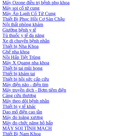
Máy Ozone điều trị bệnh phụ khoa
Máy soi cổ tử cung
Máy Áp Lạnh Cổ Tử Cung
Thiết Bị Phục Hồi Cơ Sàn Chậu
Nội thất phòng khám
Giường bệnh y tế
Tủ thuốc y tế đa năng
Xe di chuyển bệnh nhân
Thiết bị Nha Khoa
Ghế nha khoa
Nồi Hấp Tiệt Trùng
Máy X Quang nha khoa
Thiết bị tai mũi họng
Thiết bị khám tai
Thiết bị hồi sức cấp cứu
Máy điện não - điện tim
Máy truyền dịch - Bơm tiêm điện
Cáng cứu thương
Máy theo dõi bệnh nhân
Thiết bị y tế khác
Dao mổ điện cao tần
Máy đo loãng xương
Máy đo chức năng hô hấp
MÁY SOI TĨNH MẠCH
Thiết Bị Nam Khoa