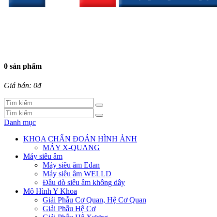
0 sản phẩm
Giá bán: 0đ
Danh mục
KHOA CHẨN ĐOÁN HÌNH ẢNH
MÁY X-QUANG
Máy siêu âm
Máy siêu âm Edan
Máy siêu âm WELLD
Đầu dò siêu âm không dây
Mô Hình Y Khoa
Giải Phẫu Cơ Quan, Hệ Cơ Quan
Giải Phẫu Hệ Cơ