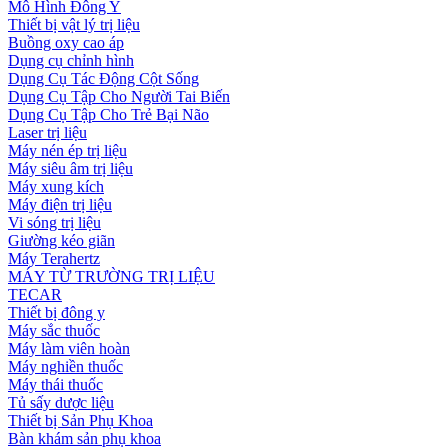
Mô Hình Đông Y
Thiết bị vật lý trị liệu
Buồng oxy cao áp
Dụng cụ chỉnh hình
Dụng Cụ Tác Động Cột Sống
Dụng Cụ Tập Cho Người Tai Biến
Dụng Cụ Tập Cho Trẻ Bại Não
Laser trị liệu
Máy nén ép trị liệu
Máy siêu âm trị liệu
Máy xung kích
Máy điện trị liệu
Vi sóng trị liệu
Giường kéo giãn
Máy Terahertz
MÁY TỪ TRƯỜNG TRỊ LIỆU
TECAR
Thiết bị đông y
Máy sắc thuốc
Máy làm viên hoàn
Máy nghiền thuốc
Máy thái thuốc
Tủ sấy dược liệu
Thiết bị Sản Phụ Khoa
Bàn khám sản phụ khoa