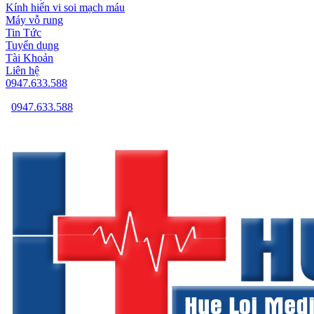
Kính hiển vi soi mạch máu
Máy vỗ rung
Tin Tức
Tuyển dụng
Tài Khoản
Liên hệ
0947.633.588
0947.633.588