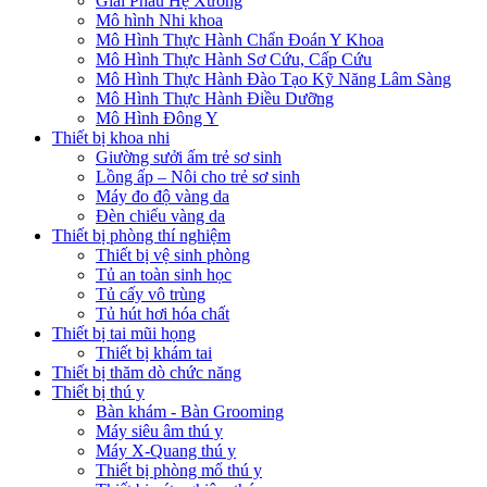
Giải Phẫu Hệ Xương
Mô hình Nhi khoa
Mô Hình Thực Hành Chẩn Đoán Y Khoa
Mô Hình Thực Hành Sơ Cứu, Cấp Cứu
Mô Hình Thực Hành Đào Tạo Kỹ Năng Lâm Sàng
Mô Hình Thực Hành Điều Dưỡng
Mô Hình Đông Y
Thiết bị khoa nhi
Giường sưởi ấm trẻ sơ sinh
Lồng ấp – Nôi cho trẻ sơ sinh
Máy đo độ vàng da
Đèn chiếu vàng da
Thiết bị phòng thí nghiệm
Thiết bị vệ sinh phòng
Tủ an toàn sinh học
Tủ cấy vô trùng
Tủ hút hơi hóa chất
Thiết bị tai mũi họng
Thiết bị khám tai
Thiết bị thăm dò chức năng
Thiết bị thú y
Bàn khám - Bàn Grooming
Máy siêu âm thú y
Máy X-Quang thú y
Thiết bị phòng mổ thú y