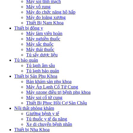
Máy soi tĩnh mạch
Máy vỗ rung
Máy đo chức năng hô hấp
Máy đo loãng xương
Thiết Bị Nam Khoa
Thiết bị đông y
Máy làm viên hoàn
Máy nghiền thuốc
Máy sắc thuốc
Máy thái thuốc
Tủ sấy dược liệu
Tủ bảo quản
Tủ lạnh âm sâu
Tủ lạnh bảo quản
Thiết bị Sản Phụ Khoa
Bàn khám sản phụ khoa
Máy Áp Lạnh Cổ Tử Cung
Máy ozone điều trị bệnh phụ khoa
Máy soi cổ tử cung
Thiết Bị Phục Hồi Cơ Sàn Chậu
Nội thất phòng khám
Giường bệnh y tế
Tủ thuốc y tế đa năng
Xe di chuyển bệnh nhân
Thiết bị Nha Khoa