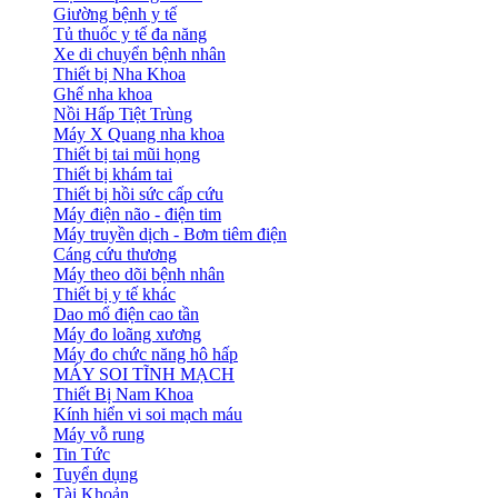
Giường bệnh y tế
Tủ thuốc y tế đa năng
Xe di chuyển bệnh nhân
Thiết bị Nha Khoa
Ghế nha khoa
Nồi Hấp Tiệt Trùng
Máy X Quang nha khoa
Thiết bị tai mũi họng
Thiết bị khám tai
Thiết bị hồi sức cấp cứu
Máy điện não - điện tim
Máy truyền dịch - Bơm tiêm điện
Cáng cứu thương
Máy theo dõi bệnh nhân
Thiết bị y tế khác
Dao mổ điện cao tần
Máy đo loãng xương
Máy đo chức năng hô hấp
MÁY SOI TĨNH MẠCH
Thiết Bị Nam Khoa
Kính hiển vi soi mạch máu
Máy vỗ rung
Tin Tức
Tuyển dụng
Tài Khoản