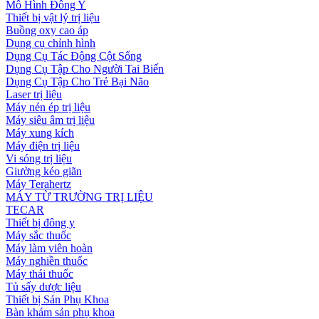
Mô Hình Đông Y
Thiết bị vật lý trị liệu
Buồng oxy cao áp
Dụng cụ chỉnh hình
Dụng Cụ Tác Động Cột Sống
Dụng Cụ Tập Cho Người Tai Biến
Dụng Cụ Tập Cho Trẻ Bại Não
Laser trị liệu
Máy nén ép trị liệu
Máy siêu âm trị liệu
Máy xung kích
Máy điện trị liệu
Vi sóng trị liệu
Giường kéo giãn
Máy Terahertz
MÁY TỪ TRƯỜNG TRỊ LIỆU
TECAR
Thiết bị đông y
Máy sắc thuốc
Máy làm viên hoàn
Máy nghiền thuốc
Máy thái thuốc
Tủ sấy dược liệu
Thiết bị Sản Phụ Khoa
Bàn khám sản phụ khoa