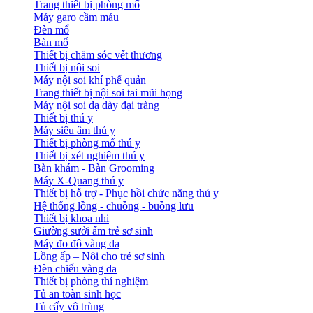
Trang thiết bị phòng mổ
Máy garo cầm máu
Đèn mổ
Bàn mổ
Thiết bị chăm sóc vết thương
Thiết bị nội soi
Máy nội soi khí phế quản
Trang thiết bị nội soi tai mũi họng
Máy nội soi dạ dày đại tràng
Thiết bị thú y
Máy siêu âm thú y
Thiết bị phòng mổ thú y
Thiết bị xét nghiệm thú y
Bàn khám - Bàn Grooming
Máy X-Quang thú y
Thiết bị hỗ trợ - Phục hồi chức năng thú y
Hệ thống lồng - chuồng - buồng lưu
Thiết bị khoa nhi
Giường sưởi ấm trẻ sơ sinh
Máy đo độ vàng da
Lồng ấp – Nôi cho trẻ sơ sinh
Đèn chiếu vàng da
Thiết bị phòng thí nghiệm
Tủ an toàn sinh học
Tủ cấy vô trùng