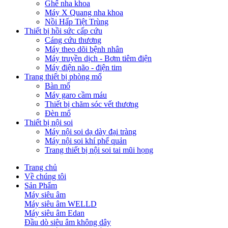
Ghế nha khoa
Máy X Quang nha khoa
Nồi Hấp Tiệt Trùng
Thiết bị hồi sức cấp cứu
Cáng cứu thương
Máy theo dõi bệnh nhân
Máy truyền dịch - Bơm tiêm điện
Máy điện não - điện tim
Trang thiết bị phòng mổ
Bàn mổ
Máy garo cầm máu
Thiết bị chăm sóc vết thương
Đèn mổ
Thiết bị nội soi
Máy nội soi dạ dày đại tràng
Máy nội soi khí phế quản
Trang thiết bị nội soi tai mũi họng
Trang chủ
Về chúng tôi
Sản Phẩm
Máy siêu âm
Máy siêu âm WELLD
Máy siêu âm Edan
Đầu dò siêu âm không dây