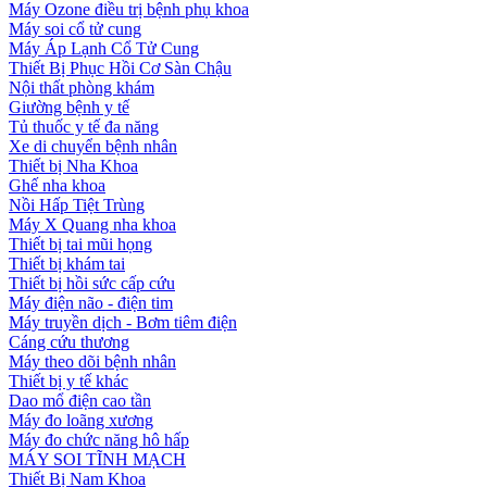
Máy Ozone điều trị bệnh phụ khoa
Máy soi cổ tử cung
Máy Áp Lạnh Cổ Tử Cung
Thiết Bị Phục Hồi Cơ Sàn Chậu
Nội thất phòng khám
Giường bệnh y tế
Tủ thuốc y tế đa năng
Xe di chuyển bệnh nhân
Thiết bị Nha Khoa
Ghế nha khoa
Nồi Hấp Tiệt Trùng
Máy X Quang nha khoa
Thiết bị tai mũi họng
Thiết bị khám tai
Thiết bị hồi sức cấp cứu
Máy điện não - điện tim
Máy truyền dịch - Bơm tiêm điện
Cáng cứu thương
Máy theo dõi bệnh nhân
Thiết bị y tế khác
Dao mổ điện cao tần
Máy đo loãng xương
Máy đo chức năng hô hấp
MÁY SOI TĨNH MẠCH
Thiết Bị Nam Khoa