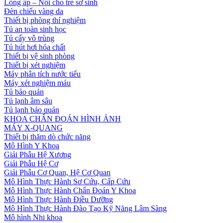
Lồng ấp – Nôi cho trẻ sơ sinh
Đèn chiếu vàng da
Thiết bị phòng thí nghiệm
Tủ an toàn sinh học
Tủ cấy vô trùng
Tủ hút hơi hóa chất
Thiết bị vệ sinh phòng
Thiết bị xét nghiệm
Máy phân tích nước tiểu
Máy xét nghiệm máu
Tủ bảo quản
Tủ lạnh âm sâu
Tủ lạnh bảo quản
KHOA CHẨN ĐOÁN HÌNH ẢNH
MÁY X-QUANG
Thiết bị thăm dò chức năng
Mô Hình Y Khoa
Giải Phẫu Hệ Xương
Giải Phẫu Hệ Cơ
Giải Phẫu Cơ Quan, Hệ Cơ Quan
Mô Hình Thực Hành Sơ Cứu, Cấp Cứu
Mô Hình Thực Hành Chẩn Đoán Y Khoa
Mô Hình Thực Hành Điều Dưỡng
Mô Hình Thực Hành Đào Tạo Kỹ Năng Lâm Sàng
Mô hình Nhi khoa