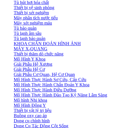
Tủ hút hơi hóa chất
Thiết bị vệ sinh phòng
Thiết bị xét nghiệm
Máy phân tích nước tiểu
Máy xét nghiệm máu
Tủ bảo quản
Tủ lạnh âm sâu
Tủ lạnh bảo quản
KHOA CHẨN ĐOÁN HÌNH ẢNH
MÁY X-QUANG
Thiết bị thăm dò chức năng
Mô Hình Y Khoa
Giải Phẫu Hệ Xương
Giải Phẫu Hệ Cơ
Giải Phẫu Cơ Quan, Hệ Cơ Quan
Mô Hình Thực Hành Sơ Cứu, Cấp Cứu
Mô Hình Thực Hành Chẩn Đoán Y Khoa
Mô Hình Thực Hành Điều Dưỡng
Mô Hình Thực Hành Đào Tạo Kỹ Năng Lâm Sàng
Mô hình Nhi khoa
Mô Hình Đông Y
Thiết bị vật lý trị liệu
Buồng oxy cao áp
Dụng cụ chỉnh hình
Dụng Cụ Tác Động Cột Sống