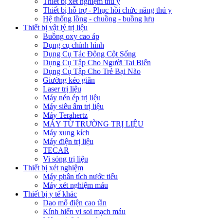
Thiết bị xét nghiệm thú y
Thiết bị hỗ trợ - Phục hồi chức năng thú y
Hệ thống lồng - chuồng - buồng lưu
Thiết bị vật lý trị liệu
Buồng oxy cao áp
Dụng cụ chỉnh hình
Dụng Cụ Tác Động Cột Sống
Dụng Cụ Tập Cho Người Tai Biến
Dụng Cụ Tập Cho Trẻ Bại Não
Giường kéo giãn
Laser trị liệu
Máy nén ép trị liệu
Máy siêu âm trị liệu
Máy Terahertz
MÁY TỪ TRƯỜNG TRỊ LIỆU
Máy xung kích
Máy điện trị liệu
TECAR
Vi sóng trị liệu
Thiết bị xét nghiệm
Máy phân tích nước tiểu
Máy xét nghiệm máu
Thiết bị y tế khác
Dao mổ điện cao tần
Kính hiển vi soi mạch máu