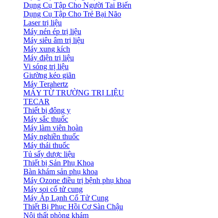
Dụng Cụ Tập Cho Người Tai Biến
Dụng Cụ Tập Cho Trẻ Bại Não
Laser trị liệu
Máy nén ép trị liệu
Máy siêu âm trị liệu
Máy xung kích
Máy điện trị liệu
Vi sóng trị liệu
Giường kéo giãn
Máy Terahertz
MÁY TỪ TRƯỜNG TRỊ LIỆU
TECAR
Thiết bị đông y
Máy sắc thuốc
Máy làm viên hoàn
Máy nghiền thuốc
Máy thái thuốc
Tủ sấy dược liệu
Thiết bị Sản Phụ Khoa
Bàn khám sản phụ khoa
Máy Ozone điều trị bệnh phụ khoa
Máy soi cổ tử cung
Máy Áp Lạnh Cổ Tử Cung
Thiết Bị Phục Hồi Cơ Sàn Chậu
Nội thất phòng khám