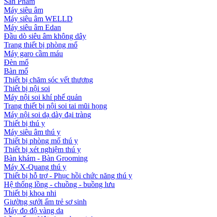
Sản Phẩm
Máy siêu âm
Máy siêu âm WELLD
Máy siêu âm Edan
Đầu dò siêu âm không dây
Trang thiết bị phòng mổ
Máy garo cầm máu
Đèn mổ
Bàn mổ
Thiết bị chăm sóc vết thương
Thiết bị nội soi
Máy nội soi khí phế quản
Trang thiết bị nội soi tai mũi họng
Máy nội soi dạ dày đại tràng
Thiết bị thú y
Máy siêu âm thú y
Thiết bị phòng mổ thú y
Thiết bị xét nghiệm thú y
Bàn khám - Bàn Grooming
Máy X-Quang thú y
Thiết bị hỗ trợ - Phục hồi chức năng thú y
Hệ thống lồng - chuồng - buồng lưu
Thiết bị khoa nhi
Giường sưởi ấm trẻ sơ sinh
Máy đo độ vàng da