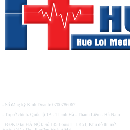
CÔNG TY TNHH THIẾT BỊ Y TẾ HUÊ LỢI
- Số đăng ký Kinh Doanh: 0700786967
- Trụ sở chính: Quốc lộ 1A - Thanh Hà - Thanh Liêm - Hà Nam
- ĐĐKD tại HÀ NỘI: Số 135 Louis I - LK51, Khu đô thị mới
Hoàng Văn Thụ, Phường Hoàng Mai