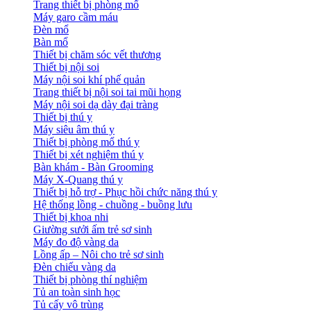
Trang thiết bị phòng mổ
Máy garo cầm máu
Đèn mổ
Bàn mổ
Thiết bị chăm sóc vết thương
Thiết bị nội soi
Máy nội soi khí phế quản
Trang thiết bị nội soi tai mũi họng
Máy nội soi dạ dày đại tràng
Thiết bị thú y
Máy siêu âm thú y
Thiết bị phòng mổ thú y
Thiết bị xét nghiệm thú y
Bàn khám - Bàn Grooming
Máy X-Quang thú y
Thiết bị hỗ trợ - Phục hồi chức năng thú y
Hệ thống lồng - chuồng - buồng lưu
Thiết bị khoa nhi
Giường sưởi ấm trẻ sơ sinh
Máy đo độ vàng da
Lồng ấp – Nôi cho trẻ sơ sinh
Đèn chiếu vàng da
Thiết bị phòng thí nghiệm
Tủ an toàn sinh học
Tủ cấy vô trùng