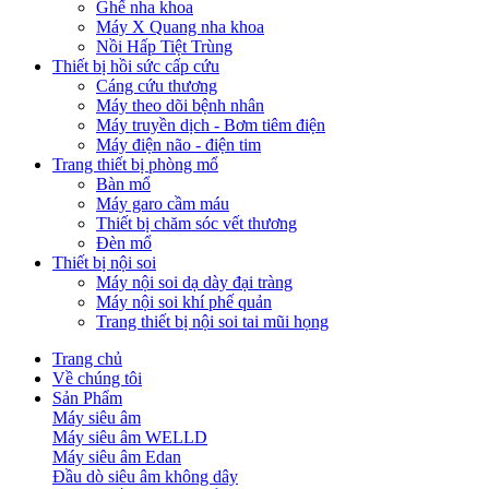
Ghế nha khoa
Máy X Quang nha khoa
Nồi Hấp Tiệt Trùng
Thiết bị hồi sức cấp cứu
Cáng cứu thương
Máy theo dõi bệnh nhân
Máy truyền dịch - Bơm tiêm điện
Máy điện não - điện tim
Trang thiết bị phòng mổ
Bàn mổ
Máy garo cầm máu
Thiết bị chăm sóc vết thương
Đèn mổ
Thiết bị nội soi
Máy nội soi dạ dày đại tràng
Máy nội soi khí phế quản
Trang thiết bị nội soi tai mũi họng
Trang chủ
Về chúng tôi
Sản Phẩm
Máy siêu âm
Máy siêu âm WELLD
Máy siêu âm Edan
Đầu dò siêu âm không dây