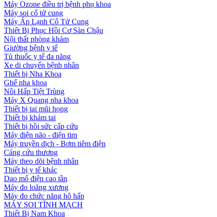
Máy Ozone điều trị bệnh phụ khoa
Máy soi cổ tử cung
Máy Áp Lạnh Cổ Tử Cung
Thiết Bị Phục Hồi Cơ Sàn Chậu
Nội thất phòng khám
Giường bệnh y tế
Tủ thuốc y tế đa năng
Xe di chuyển bệnh nhân
Thiết bị Nha Khoa
Ghế nha khoa
Nồi Hấp Tiệt Trùng
Máy X Quang nha khoa
Thiết bị tai mũi họng
Thiết bị khám tai
Thiết bị hồi sức cấp cứu
Máy điện não - điện tim
Máy truyền dịch - Bơm tiêm điện
Cáng cứu thương
Máy theo dõi bệnh nhân
Thiết bị y tế khác
Dao mổ điện cao tần
Máy đo loãng xương
Máy đo chức năng hô hấp
MÁY SOI TĨNH MẠCH
Thiết Bị Nam Khoa