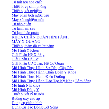
Tủ hút hơi hóa chất
Thiết bị vệ sinh phòng
Thiết bị xét nghiệm
Máy phân tích nước tiểu
Máy xét nghiệm máu
Tủ bảo quản
Tủ lạnh âm sâu
Tủ lạnh bảo quản
KHOA CHẨN ĐOÁN HÌNH ẢNH
MÁY X-QUANG
Thiết bị thăm dò chức năng
Mô Hình Y Khoa
Giải Phẫu Hệ Xương
Giải Phẫu Hệ Cơ
Giải Phẫu Cơ Quan, Hệ Cơ Quan
Mô Hình Thực Hành Sơ Cứu, Cấp Cứu
Mô Hình Thực Hành Chẩn Đoán Y Khoa
Mô Hình Thực Hành Điều Dưỡng
Mô Hình Thực Hành Đào Tạo Kỹ Năng Lâm Sàng
Mô hình Nhi khoa
Mô Hình Đông Y
Thiết bị vật lý trị liệu
Buồng oxy cao áp
Dụng cụ chỉnh hình
Dụng Cụ Tác Động Cột Sống