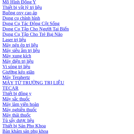
Mô Hình Đông Y
Thiết bị vật lý trị liệu
Buồng oxy cao áp
Dụng cụ chỉnh hình
Dụng Cụ Tác Động Cột Sống
Dụng Cụ Tập Cho Người Tai Biến
Dụng Cụ Tập Cho Trẻ Bại Não
Laser trị liệu
Máy nén ép trị liệu
Máy siêu âm trị liệu
Máy xung kích
Máy điện trị liệu
Vi sóng trị liệu
Giường kéo giãn
Máy Terahertz
MÁY TỪ TRƯỜNG TRỊ LIỆU
TECAR
Thiết bị đông y
Máy sắc thuốc
Máy làm viên hoàn
Máy nghiền thuốc
Máy thái thuốc
Tủ sấy dược liệu
Thiết bị Sản Phụ Khoa
Bàn khám sản phụ khoa