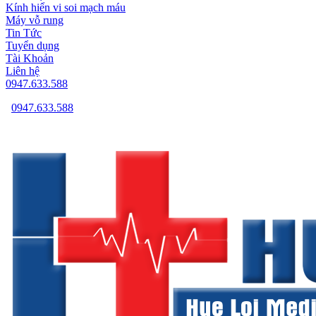
Kính hiển vi soi mạch máu
Máy vỗ rung
Tin Tức
Tuyển dụng
Tài Khoản
Liên hệ
0947.633.588
0947.633.588