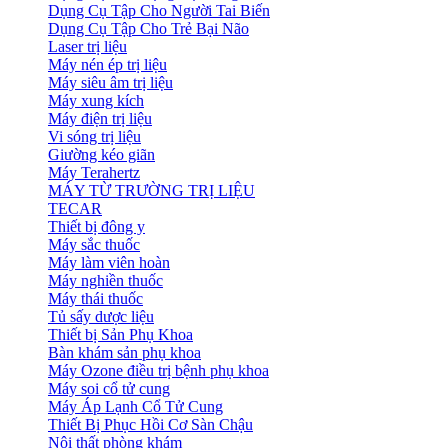
Dụng Cụ Tập Cho Người Tai Biến
Dụng Cụ Tập Cho Trẻ Bại Não
Laser trị liệu
Máy nén ép trị liệu
Máy siêu âm trị liệu
Máy xung kích
Máy điện trị liệu
Vi sóng trị liệu
Giường kéo giãn
Máy Terahertz
MÁY TỪ TRƯỜNG TRỊ LIỆU
TECAR
Thiết bị đông y
Máy sắc thuốc
Máy làm viên hoàn
Máy nghiền thuốc
Máy thái thuốc
Tủ sấy dược liệu
Thiết bị Sản Phụ Khoa
Bàn khám sản phụ khoa
Máy Ozone điều trị bệnh phụ khoa
Máy soi cổ tử cung
Máy Áp Lạnh Cổ Tử Cung
Thiết Bị Phục Hồi Cơ Sàn Chậu
Nội thất phòng khám