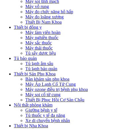
Máy soi tĩnh mạch
Máy vỗ rung
Máy đo chức năng hô hấp
Máy đo loãng xương
Thiết Bị Nam Khoa
Thiết bị đông y
Máy làm viên hoàn
Máy nghiền thuốc
Máy sắc thuốc
Máy thái thuốc
Tủ sấy dược liệu
Tủ bảo quản
Tủ lạnh âm sâu
Tủ lạnh bảo quản
Thiết bị Sản Phụ Khoa
Bàn khám sản phụ khoa
Máy Áp Lạnh Cổ Tử Cung
Máy ozone điều trị bệnh phụ khoa
Máy soi cổ tử cung
Thiết Bị Phục Hồi Cơ Sàn Chậu
Nội thất phòng khám
Giường bệnh y tế
Tủ thuốc y tế đa năng
Xe di chuyển bệnh nhân
Thiết bị Nha Khoa