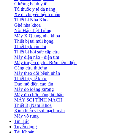
Giường bệnh y tế
Tủ thuốc y tế đa năng
Xe di chuyển bệnh nhân
Thiết bị Nha Khoa
Ghế nha khoa
Nồi Hấp Tiệt Trùng
Máy X Quang nha khoa
Thiết bị tai mũi họng
Thiết bị khám tai
Thiết bị hồi sức cấp cứu
Máy điện não - điện tim
Máy truyền dịch - Bơm tiêm điện
Cáng cứu thương
Máy theo dõi bệnh nhân
Thiết bị y tế khác
Dao mổ điện cao tần
Máy đo loãng xương
Máy đo chức năng hô hấp
MÁY SOI TĨNH MẠCH
Thiết Bị Nam Khoa
Kính hiển vi soi mạch máu
Máy vỗ rung
Tin Tức
Tuyển dụng
Tài Khoản