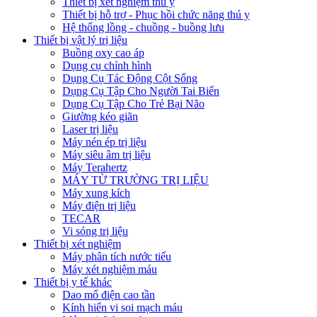
Thiết bị xét nghiệm thú y
Thiết bị hỗ trợ - Phục hồi chức năng thú y
Hệ thống lồng - chuồng - buồng lưu
Thiết bị vật lý trị liệu
Buồng oxy cao áp
Dụng cụ chỉnh hình
Dụng Cụ Tác Động Cột Sống
Dụng Cụ Tập Cho Người Tai Biến
Dụng Cụ Tập Cho Trẻ Bại Não
Giường kéo giãn
Laser trị liệu
Máy nén ép trị liệu
Máy siêu âm trị liệu
Máy Terahertz
MÁY TỪ TRƯỜNG TRỊ LIỆU
Máy xung kích
Máy điện trị liệu
TECAR
Vi sóng trị liệu
Thiết bị xét nghiệm
Máy phân tích nước tiểu
Máy xét nghiệm máu
Thiết bị y tế khác
Dao mổ điện cao tần
Kính hiển vi soi mạch máu