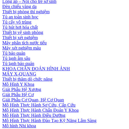
Lồng ấp – Nôi cho trẻ sơ sinh
Đèn chiếu vàng da
Thiết bị phòng thí nghiệm
Tủ an toàn sinh học
Tủ cấy vô trùng
Tủ hút hơi hóa chất
Thiết bị vệ sinh phòng
Thiết bị xét nghiệm
Máy phân tích nước tiểu
Máy xét nghiệm máu
Tủ bảo quản
Tủ lạnh âm sâu
Tủ lạnh bảo quản
KHOA CHẨN ĐOÁN HÌNH ẢNH
MÁY X-QUANG
Thiết bị thăm dò chức năng
Mô Hình Y Khoa
Giải Phẫu Hệ Xương
Giải Phẫu Hệ Cơ
Giải Phẫu Cơ Quan, Hệ Cơ Quan
Mô Hình Thực Hành Sơ Cứu, Cấp Cứu
Mô Hình Thực Hành Chẩn Đoán Y Khoa
Mô Hình Thực Hành Điều Dưỡng
Mô Hình Thực Hành Đào Tạo Kỹ Năng Lâm Sàng
Mô hình Nhi khoa