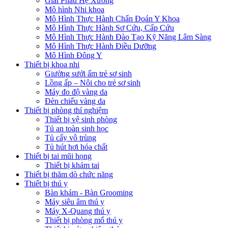
Giải Phẫu Hệ Xương
Mô hình Nhi khoa
Mô Hình Thực Hành Chẩn Đoán Y Khoa
Mô Hình Thực Hành Sơ Cứu, Cấp Cứu
Mô Hình Thực Hành Đào Tạo Kỹ Năng Lâm Sàng
Mô Hình Thực Hành Điều Dưỡng
Mô Hình Đông Y
Thiết bị khoa nhi
Giường sưởi ấm trẻ sơ sinh
Lồng ấp – Nôi cho trẻ sơ sinh
Máy đo độ vàng da
Đèn chiếu vàng da
Thiết bị phòng thí nghiệm
Thiết bị vệ sinh phòng
Tủ an toàn sinh học
Tủ cấy vô trùng
Tủ hút hơi hóa chất
Thiết bị tai mũi họng
Thiết bị khám tai
Thiết bị thăm dò chức năng
Thiết bị thú y
Bàn khám - Bàn Grooming
Máy siêu âm thú y
Máy X-Quang thú y
Thiết bị phòng mổ thú y