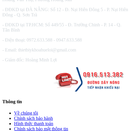
- ĐĐKD tại ĐÀ NẴNG: Số 12 - Đ. Nại Hiên Đông 5 - P. Nại Hiên
Đông - Q. Sơn Trà
- ĐĐKD tại TP.HCM: Số 449/55 - Đ. Trường Chinh - P. 14 - Q.
Tân Bình
- Điện thoại: 0972.633.588 - 0947.633.588
- Email: thietbiykhoahueloi@gmail.com
- Giám đốc: Hoàng Minh Lợi
Thông tin
Về chúng tôi
Chính sách bảo hành
Hình thức thanh toán
Chính sách bảo mật thông tin