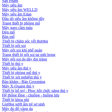
Sản Phẩm
Máy siêu âm
Máy siêu âm WELLD
Máy siêu âm Edan
Đầu dò siêu âm không dây
Trang thiết bị phòng mổ
Máy garo cầm máu
Đèn mổ
Bàn mổ
Thiết bị chăm sóc vết thương
Thiết bị nội soi
Máy nội soi khí phế quản
Trang thiết bị nội soi tai mũi họng
Máy nội soi dạ dày đại tràng
Thiết bị thú y
Máy siêu âm thú y
Thiết bị phòng mổ thú y
Thiết bị xét nghiệm thú y
Bàn khám - Bàn Grooming
Máy X-Quang thú y
Thiết bị hỗ trợ - Phục hồi chức năng thú y
Hệ thống lồng - chuồng - buồng lưu
Thiết bị khoa nhi
Giường sưởi ấm trẻ sơ sinh
Máy đo độ vàng da