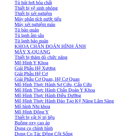
Tủ hút hơi hóa chất
Thiết bị vệ sinh phòng
Thiết bị xét nghiệm
Máy phân tích nước tiểu
Máy xét nghiệm máu
Tủ bảo quản
Tủ lạnh âm sâu
Tủ lạnh bảo quản
KHOA CHẨN ĐOÁN HÌNH ẢNH
MÁY X-QUANG
Thiết bị thăm dò chức năng
Mô Hình Y Khoa
Giải Phẫu Hệ Xương
Giải Phẫu Hệ Cơ
Giải Phẫu Cơ Quan, Hệ Cơ Quan
Mô Hình Thực Hành Sơ Cứu, Cấp Cứu
Mô Hình Thực Hành Chẩn Đoán Y Khoa
Mô Hình Thực Hành Điều Dưỡng
Mô Hình Thực Hành Đào Tạo Kỹ Năng Lâm Sàng
Mô hình Nhi khoa
Mô Hình Đông Y
Thiết bị vật lý trị liệu
Buồng oxy cao áp
Dụng cụ chỉnh hình
Dụng Cụ Tác Động Cột Sống