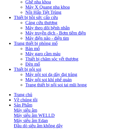
Ghế nha khoa
Máy X Quang nha khoa
Nồi Hấp Tiệt Trùng
Thiết bị hồi sức cấp cứu
Cáng cứu thương
Máy theo dõi bệnh nhân
Máy truyền dịch - Bơm tiêm điện
Máy điện não - điện tim
Trang thiết bị phòng mổ
Bàn mổ
Máy garo cầm máu
Thiết bị chăm sóc vết thương
Đèn mổ
Thiết bị nội soi
Máy nội soi dạ dày đại tràng
Máy nội soi khí phế quản
Trang thiết bị nội soi tai mũi họng
Trang chủ
Về chúng tôi
Sản Phẩm
Máy siêu âm
Máy siêu âm WELLD
Máy siêu âm Edan
Đầu dò siêu âm không dây