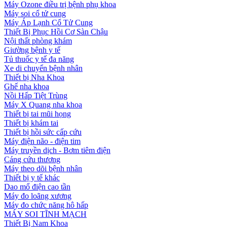
Máy Ozone điều trị bệnh phụ khoa
Máy soi cổ tử cung
Máy Áp Lạnh Cổ Tử Cung
Thiết Bị Phục Hồi Cơ Sàn Chậu
Nội thất phòng khám
Giường bệnh y tế
Tủ thuốc y tế đa năng
Xe di chuyển bệnh nhân
Thiết bị Nha Khoa
Ghế nha khoa
Nồi Hấp Tiệt Trùng
Máy X Quang nha khoa
Thiết bị tai mũi họng
Thiết bị khám tai
Thiết bị hồi sức cấp cứu
Máy điện não - điện tim
Máy truyền dịch - Bơm tiêm điện
Cáng cứu thương
Máy theo dõi bệnh nhân
Thiết bị y tế khác
Dao mổ điện cao tần
Máy đo loãng xương
Máy đo chức năng hô hấp
MÁY SOI TĨNH MẠCH
Thiết Bị Nam Khoa