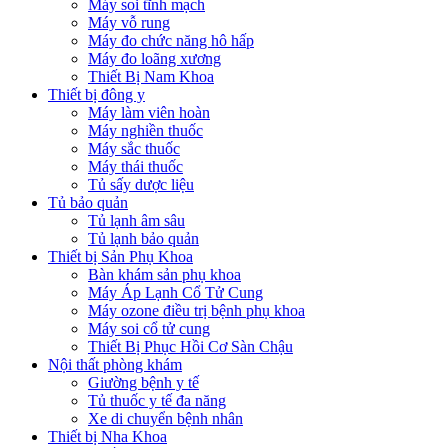
Máy soi tĩnh mạch
Máy vỗ rung
Máy đo chức năng hô hấp
Máy đo loãng xương
Thiết Bị Nam Khoa
Thiết bị đông y
Máy làm viên hoàn
Máy nghiền thuốc
Máy sắc thuốc
Máy thái thuốc
Tủ sấy dược liệu
Tủ bảo quản
Tủ lạnh âm sâu
Tủ lạnh bảo quản
Thiết bị Sản Phụ Khoa
Bàn khám sản phụ khoa
Máy Áp Lạnh Cổ Tử Cung
Máy ozone điều trị bệnh phụ khoa
Máy soi cổ tử cung
Thiết Bị Phục Hồi Cơ Sàn Chậu
Nội thất phòng khám
Giường bệnh y tế
Tủ thuốc y tế đa năng
Xe di chuyển bệnh nhân
Thiết bị Nha Khoa