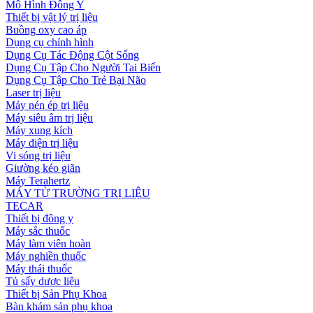
Mô Hình Đông Y
Thiết bị vật lý trị liệu
Buồng oxy cao áp
Dụng cụ chỉnh hình
Dụng Cụ Tác Động Cột Sống
Dụng Cụ Tập Cho Người Tai Biến
Dụng Cụ Tập Cho Trẻ Bại Não
Laser trị liệu
Máy nén ép trị liệu
Máy siêu âm trị liệu
Máy xung kích
Máy điện trị liệu
Vi sóng trị liệu
Giường kéo giãn
Máy Terahertz
MÁY TỪ TRƯỜNG TRỊ LIỆU
TECAR
Thiết bị đông y
Máy sắc thuốc
Máy làm viên hoàn
Máy nghiền thuốc
Máy thái thuốc
Tủ sấy dược liệu
Thiết bị Sản Phụ Khoa
Bàn khám sản phụ khoa