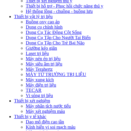
Thiết bị xét nghiệm thú y
Thiết bị hỗ trợ - Phục hồi chức năng thú y
Hệ thống lồng - chuồng - buồng lưu
Thiết bị vật lý trị liệu
Buồng oxy cao áp
Dụng cụ chỉnh hình
Dụng Cụ Tác Động Cột Sống
Dụng Cụ Tập Cho Người Tai Biến
Dụng Cụ Tập Cho Trẻ Bại Não
Giường kéo giãn
Laser trị liệu
Máy nén ép trị liệu
Máy siêu âm trị liệu
Máy Terahertz
MÁY TỪ TRƯỜNG TRỊ LIỆU
Máy xung kích
Máy điện trị liệu
TECAR
Vi sóng trị liệu
Thiết bị xét nghiệm
Máy phân tích nước tiểu
Máy xét nghiệm máu
Thiết bị y tế khác
Dao mổ điện cao tần
Kính hiển vi soi mạch máu