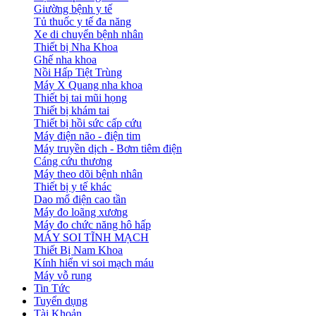
Giường bệnh y tế
Tủ thuốc y tế đa năng
Xe di chuyển bệnh nhân
Thiết bị Nha Khoa
Ghế nha khoa
Nồi Hấp Tiệt Trùng
Máy X Quang nha khoa
Thiết bị tai mũi họng
Thiết bị khám tai
Thiết bị hồi sức cấp cứu
Máy điện não - điện tim
Máy truyền dịch - Bơm tiêm điện
Cáng cứu thương
Máy theo dõi bệnh nhân
Thiết bị y tế khác
Dao mổ điện cao tần
Máy đo loãng xương
Máy đo chức năng hô hấp
MÁY SOI TĨNH MẠCH
Thiết Bị Nam Khoa
Kính hiển vi soi mạch máu
Máy vỗ rung
Tin Tức
Tuyển dụng
Tài Khoản