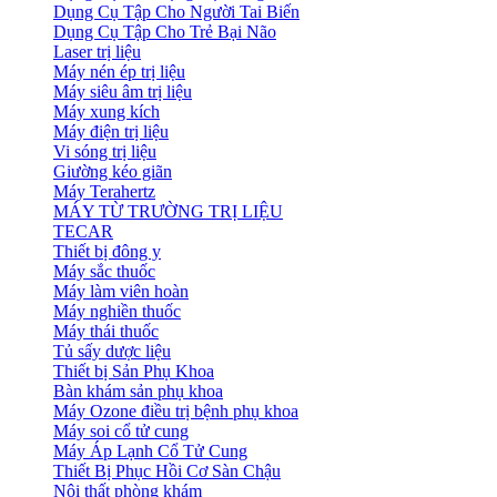
Dụng Cụ Tập Cho Người Tai Biến
Dụng Cụ Tập Cho Trẻ Bại Não
Laser trị liệu
Máy nén ép trị liệu
Máy siêu âm trị liệu
Máy xung kích
Máy điện trị liệu
Vi sóng trị liệu
Giường kéo giãn
Máy Terahertz
MÁY TỪ TRƯỜNG TRỊ LIỆU
TECAR
Thiết bị đông y
Máy sắc thuốc
Máy làm viên hoàn
Máy nghiền thuốc
Máy thái thuốc
Tủ sấy dược liệu
Thiết bị Sản Phụ Khoa
Bàn khám sản phụ khoa
Máy Ozone điều trị bệnh phụ khoa
Máy soi cổ tử cung
Máy Áp Lạnh Cổ Tử Cung
Thiết Bị Phục Hồi Cơ Sàn Chậu
Nội thất phòng khám