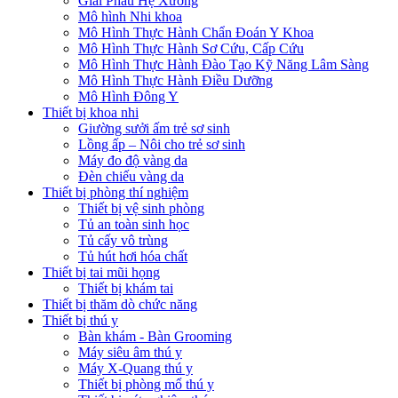
Giải Phẫu Hệ Xương
Mô hình Nhi khoa
Mô Hình Thực Hành Chẩn Đoán Y Khoa
Mô Hình Thực Hành Sơ Cứu, Cấp Cứu
Mô Hình Thực Hành Đào Tạo Kỹ Năng Lâm Sàng
Mô Hình Thực Hành Điều Dưỡng
Mô Hình Đông Y
Thiết bị khoa nhi
Giường sưởi ấm trẻ sơ sinh
Lồng ấp – Nôi cho trẻ sơ sinh
Máy đo độ vàng da
Đèn chiếu vàng da
Thiết bị phòng thí nghiệm
Thiết bị vệ sinh phòng
Tủ an toàn sinh học
Tủ cấy vô trùng
Tủ hút hơi hóa chất
Thiết bị tai mũi họng
Thiết bị khám tai
Thiết bị thăm dò chức năng
Thiết bị thú y
Bàn khám - Bàn Grooming
Máy siêu âm thú y
Máy X-Quang thú y
Thiết bị phòng mổ thú y