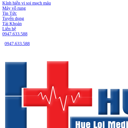
Kính hiển vi soi mạch máu
Máy vỗ rung
Tin Tức
Tuyển dụng
Tài Khoản
Liên hệ
0947.633.588
0947.633.588