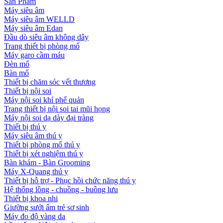
Sản Phẩm
Máy siêu âm
Máy siêu âm WELLD
Máy siêu âm Edan
Đầu dò siêu âm không dây
Trang thiết bị phòng mổ
Máy garo cầm máu
Đèn mổ
Bàn mổ
Thiết bị chăm sóc vết thương
Thiết bị nội soi
Máy nội soi khí phế quản
Trang thiết bị nội soi tai mũi họng
Máy nội soi dạ dày đại tràng
Thiết bị thú y
Máy siêu âm thú y
Thiết bị phòng mổ thú y
Thiết bị xét nghiệm thú y
Bàn khám - Bàn Grooming
Máy X-Quang thú y
Thiết bị hỗ trợ - Phục hồi chức năng thú y
Hệ thống lồng - chuồng - buồng lưu
Thiết bị khoa nhi
Giường sưởi ấm trẻ sơ sinh
Máy đo độ vàng da