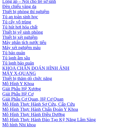
Lồng ấp – Nôi cho trẻ sơ sinh
Đèn chiếu vàng da
Thiết bị phòng thí nghiệm
Tủ an toàn sinh học
Tủ cấy vô trùng
Tủ hút hơi hóa chất
Thiết bị vệ sinh phòng
Thiết bị xét nghiệm
Máy phân tích nước tiểu
Máy xét nghiệm máu
Tủ bảo quản
Tủ lạnh âm sâu
Tủ lạnh bảo quản
KHOA CHẨN ĐOÁN HÌNH ẢNH
MÁY X-QUANG
Thiết bị thăm dò chức năng
Mô Hình Y Khoa
Giải Phẫu Hệ Xương
Giải Phẫu Hệ Cơ
Giải Phẫu Cơ Quan, Hệ Cơ Quan
Mô Hình Thực Hành Sơ Cứu, Cấp Cứu
Mô Hình Thực Hành Chẩn Đoán Y Khoa
Mô Hình Thực Hành Điều Dưỡng
Mô Hình Thực Hành Đào Tạo Kỹ Năng Lâm Sàng
Mô hình Nhi khoa