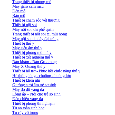
Trang thiết bị phòng mổ
Máy garo cầm máu
Đèn mổ
Bàn mổ
Thiết bị chăm sóc vết thương
Thiết bị nội soi
Máy nội soi khí phế quản
Trang thiết bị nội soi tai mũi họng
Máy nội soi dạ dày đại tràng
Thiết bị thú y
Máy siêu âm thú y
Thiết bị phòng mổ thú y
Thiết bị xét nghiệm thú y
Bàn khám - Bàn Grooming
Máy X-Quang thú y
Thiết bị hỗ trợ - Phục hồi chức năng thú y
Hệ thống lồng - chuồng - buồng lưu
Thiết bị khoa nhi
Giường sưởi ấm trẻ sơ sinh
Máy đo độ vàng da
Lồng ấp – Nôi cho trẻ sơ sinh
Đèn chiếu vàng da
Thiết bị phòng thí nghiệm
Tủ an toàn sinh học
Tủ cấy vô trùng