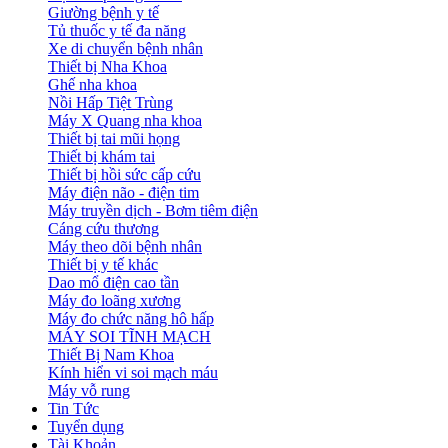
Giường bệnh y tế
Tủ thuốc y tế đa năng
Xe di chuyển bệnh nhân
Thiết bị Nha Khoa
Ghế nha khoa
Nồi Hấp Tiệt Trùng
Máy X Quang nha khoa
Thiết bị tai mũi họng
Thiết bị khám tai
Thiết bị hồi sức cấp cứu
Máy điện não - điện tim
Máy truyền dịch - Bơm tiêm điện
Cáng cứu thương
Máy theo dõi bệnh nhân
Thiết bị y tế khác
Dao mổ điện cao tần
Máy đo loãng xương
Máy đo chức năng hô hấp
MÁY SOI TĨNH MẠCH
Thiết Bị Nam Khoa
Kính hiển vi soi mạch máu
Máy vỗ rung
Tin Tức
Tuyển dụng
Tài Khoản