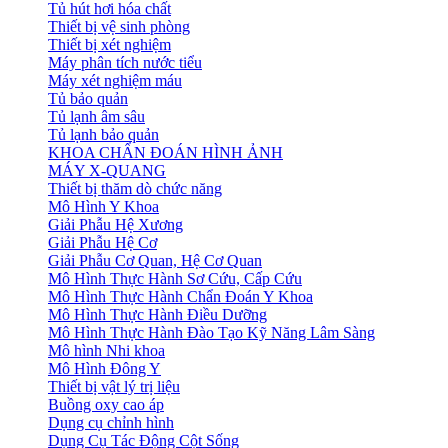
Tủ hút hơi hóa chất
Thiết bị vệ sinh phòng
Thiết bị xét nghiệm
Máy phân tích nước tiểu
Máy xét nghiệm máu
Tủ bảo quản
Tủ lạnh âm sâu
Tủ lạnh bảo quản
KHOA CHẨN ĐOÁN HÌNH ẢNH
MÁY X-QUANG
Thiết bị thăm dò chức năng
Mô Hình Y Khoa
Giải Phẫu Hệ Xương
Giải Phẫu Hệ Cơ
Giải Phẫu Cơ Quan, Hệ Cơ Quan
Mô Hình Thực Hành Sơ Cứu, Cấp Cứu
Mô Hình Thực Hành Chẩn Đoán Y Khoa
Mô Hình Thực Hành Điều Dưỡng
Mô Hình Thực Hành Đào Tạo Kỹ Năng Lâm Sàng
Mô hình Nhi khoa
Mô Hình Đông Y
Thiết bị vật lý trị liệu
Buồng oxy cao áp
Dụng cụ chỉnh hình
Dụng Cụ Tác Động Cột Sống