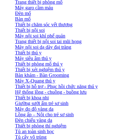
Trang thiết bị phòng mổ
Máy garo cầm máu
Đèn mổ
Bàn mổ
Thiết bị chăm sóc vết thương
Thiết bị nội soi
Máy nội soi khí phế quản
Trang thiết bị nội soi tai mũi họng
Máy nội soi dạ dày đại tràng
Thiết bị thú y
Máy siêu âm thú y
Thiết bị phòng mổ thú y
Thiết bị xét nghiệm thú y
Bàn khám - Bàn Grooming
Máy X-Quang thú y
Thiết bị hỗ trợ - Phục hồi chức năng thú y
Hệ thống lồng - chuồng - buồng lưu
Thiết bị khoa nhi
Giường sưởi ấm trẻ sơ sinh
Máy đo độ vàng da
Lồng ấp – Nôi cho trẻ sơ sinh
Đèn chiếu vàng da
Thiết bị phòng thí nghiệm
Tủ an toàn sinh học
Tủ cấy vô trùng