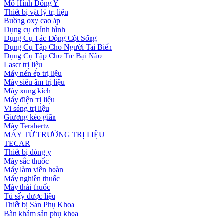
Mô Hình Đông Y
Thiết bị vật lý trị liệu
Buồng oxy cao áp
Dụng cụ chỉnh hình
Dụng Cụ Tác Động Cột Sống
Dụng Cụ Tập Cho Người Tai Biến
Dụng Cụ Tập Cho Trẻ Bại Não
Laser trị liệu
Máy nén ép trị liệu
Máy siêu âm trị liệu
Máy xung kích
Máy điện trị liệu
Vi sóng trị liệu
Giường kéo giãn
Máy Terahertz
MÁY TỪ TRƯỜNG TRỊ LIỆU
TECAR
Thiết bị đông y
Máy sắc thuốc
Máy làm viên hoàn
Máy nghiền thuốc
Máy thái thuốc
Tủ sấy dược liệu
Thiết bị Sản Phụ Khoa
Bàn khám sản phụ khoa