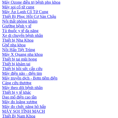
Máy Ozone điều trị bệnh phụ khoa
Máy soi cổ tử cung
Máy Áp Lạnh Cổ Tử Cung
Thiết Bị Phục Hồi Cơ Sàn Chậu
Nội thất phòng khám
Giường bệnh y tế
Tủ thuốc y tế đa năng
Xe di chuyển bệnh nhân
Thiết bị Nha Khoa
Ghế nha khoa
Nồi Hấp Tiệt Trùng
Máy X Quang nha khoa
Thiết bị tai mũi họng
Thiết bị khám tai
Thiết bị hồi sức cấp cứu
Máy điện não - điện tim
Máy truyền dịch - Bơm tiêm điện
Cáng cứu thương
Máy theo dõi bệnh nhân
Thiết bị y tế khác
Dao mổ điện cao tần
Máy đo loãng xương
Máy đo chức năng hô hấp
MÁY SOI TĨNH MẠCH
Thiết Bị Nam Khoa