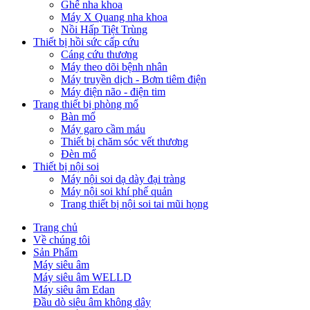
Ghế nha khoa
Máy X Quang nha khoa
Nồi Hấp Tiệt Trùng
Thiết bị hồi sức cấp cứu
Cáng cứu thương
Máy theo dõi bệnh nhân
Máy truyền dịch - Bơm tiêm điện
Máy điện não - điện tim
Trang thiết bị phòng mổ
Bàn mổ
Máy garo cầm máu
Thiết bị chăm sóc vết thương
Đèn mổ
Thiết bị nội soi
Máy nội soi dạ dày đại tràng
Máy nội soi khí phế quản
Trang thiết bị nội soi tai mũi họng
Trang chủ
Về chúng tôi
Sản Phẩm
Máy siêu âm
Máy siêu âm WELLD
Máy siêu âm Edan
Đầu dò siêu âm không dây