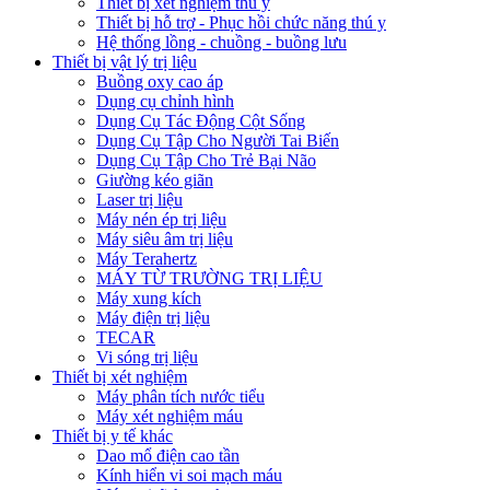
Thiết bị xét nghiệm thú y
Thiết bị hỗ trợ - Phục hồi chức năng thú y
Hệ thống lồng - chuồng - buồng lưu
Thiết bị vật lý trị liệu
Buồng oxy cao áp
Dụng cụ chỉnh hình
Dụng Cụ Tác Động Cột Sống
Dụng Cụ Tập Cho Người Tai Biến
Dụng Cụ Tập Cho Trẻ Bại Não
Giường kéo giãn
Laser trị liệu
Máy nén ép trị liệu
Máy siêu âm trị liệu
Máy Terahertz
MÁY TỪ TRƯỜNG TRỊ LIỆU
Máy xung kích
Máy điện trị liệu
TECAR
Vi sóng trị liệu
Thiết bị xét nghiệm
Máy phân tích nước tiểu
Máy xét nghiệm máu
Thiết bị y tế khác
Dao mổ điện cao tần
Kính hiển vi soi mạch máu