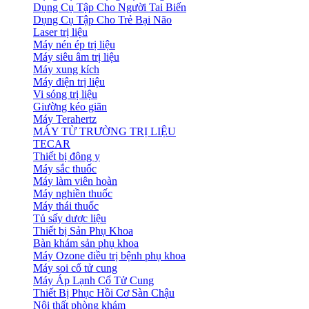
Dụng Cụ Tập Cho Người Tai Biến
Dụng Cụ Tập Cho Trẻ Bại Não
Laser trị liệu
Máy nén ép trị liệu
Máy siêu âm trị liệu
Máy xung kích
Máy điện trị liệu
Vi sóng trị liệu
Giường kéo giãn
Máy Terahertz
MÁY TỪ TRƯỜNG TRỊ LIỆU
TECAR
Thiết bị đông y
Máy sắc thuốc
Máy làm viên hoàn
Máy nghiền thuốc
Máy thái thuốc
Tủ sấy dược liệu
Thiết bị Sản Phụ Khoa
Bàn khám sản phụ khoa
Máy Ozone điều trị bệnh phụ khoa
Máy soi cổ tử cung
Máy Áp Lạnh Cổ Tử Cung
Thiết Bị Phục Hồi Cơ Sàn Chậu
Nội thất phòng khám