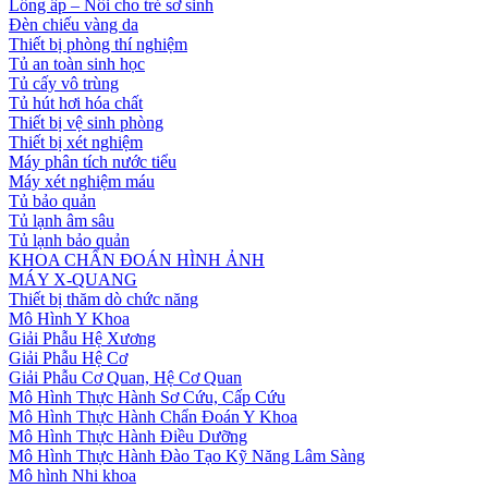
Lồng ấp – Nôi cho trẻ sơ sinh
Đèn chiếu vàng da
Thiết bị phòng thí nghiệm
Tủ an toàn sinh học
Tủ cấy vô trùng
Tủ hút hơi hóa chất
Thiết bị vệ sinh phòng
Thiết bị xét nghiệm
Máy phân tích nước tiểu
Máy xét nghiệm máu
Tủ bảo quản
Tủ lạnh âm sâu
Tủ lạnh bảo quản
KHOA CHẨN ĐOÁN HÌNH ẢNH
MÁY X-QUANG
Thiết bị thăm dò chức năng
Mô Hình Y Khoa
Giải Phẫu Hệ Xương
Giải Phẫu Hệ Cơ
Giải Phẫu Cơ Quan, Hệ Cơ Quan
Mô Hình Thực Hành Sơ Cứu, Cấp Cứu
Mô Hình Thực Hành Chẩn Đoán Y Khoa
Mô Hình Thực Hành Điều Dưỡng
Mô Hình Thực Hành Đào Tạo Kỹ Năng Lâm Sàng
Mô hình Nhi khoa