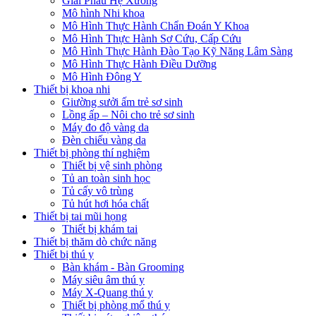
Giải Phẫu Hệ Xương
Mô hình Nhi khoa
Mô Hình Thực Hành Chẩn Đoán Y Khoa
Mô Hình Thực Hành Sơ Cứu, Cấp Cứu
Mô Hình Thực Hành Đào Tạo Kỹ Năng Lâm Sàng
Mô Hình Thực Hành Điều Dưỡng
Mô Hình Đông Y
Thiết bị khoa nhi
Giường sưởi ấm trẻ sơ sinh
Lồng ấp – Nôi cho trẻ sơ sinh
Máy đo độ vàng da
Đèn chiếu vàng da
Thiết bị phòng thí nghiệm
Thiết bị vệ sinh phòng
Tủ an toàn sinh học
Tủ cấy vô trùng
Tủ hút hơi hóa chất
Thiết bị tai mũi họng
Thiết bị khám tai
Thiết bị thăm dò chức năng
Thiết bị thú y
Bàn khám - Bàn Grooming
Máy siêu âm thú y
Máy X-Quang thú y
Thiết bị phòng mổ thú y