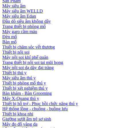
Sản Phẩm
Máy siêu âm
Máy siêu âm WELLD
Máy siêu âm Edan
Đầu dò siêu âm không dây
Trang thiết bị phòng mổ
Máy garo cầm máu
Đèn mổ
Bàn mổ
Thiết bị chăm sóc vết thương
Thiết bị nội soi
Máy nội soi khí phế quản
Trang thiết bị nội soi tai mũi họng
Máy nội soi dạ dày đại tràng
Thiết bị thú y
Máy siêu âm thú y
Thiết bị phòng mổ thú y
Thiết bị xét nghiệm thú y
Bàn khám - Bàn Grooming
Máy X-Quang thú y
Thiết bị hỗ trợ - Phục hồi chức năng thú y
Hệ thống lồng - chuồng - buồng lưu
Thiết bị khoa nhi
Giường sưởi ấm trẻ sơ sinh
Máy đo độ vàng da