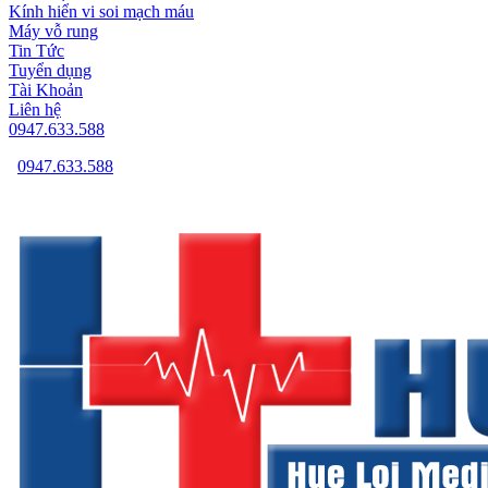
Kính hiển vi soi mạch máu
Máy vỗ rung
Tin Tức
Tuyển dụng
Tài Khoản
Liên hệ
0947.633.588
0947.633.588