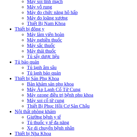
Máy soi tĩnh mạch
Máy vỗ rung
Máy đo chức năng hô hấp
Máy đo loãng xương
Thiết Bị Nam Khoa
Thiết bị đông y
Máy làm viên hoàn
Máy nghiền thuốc
Máy sắc thuốc
Máy thái thuốc
Tủ sấy dược liệu
Tủ bảo quản
Tủ lạnh âm sâu
Tủ lạnh bảo quản
Thiết bị Sản Phụ Khoa
Bàn khám sản phụ khoa
Máy Áp Lạnh Cổ Tử Cung
Máy ozone điều trị bệnh phụ khoa
Máy soi cổ tử cung
Thiết Bị Phục Hồi Cơ Sàn Chậu
Nội thất phòng khám
Giường bệnh y tế
Tủ thuốc y tế đa năng
Xe di chuyển bệnh nhân
Thiết bị Nha Khoa