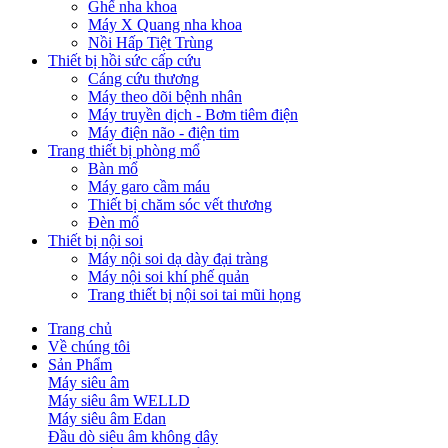
Ghế nha khoa
Máy X Quang nha khoa
Nồi Hấp Tiệt Trùng
Thiết bị hồi sức cấp cứu
Cáng cứu thương
Máy theo dõi bệnh nhân
Máy truyền dịch - Bơm tiêm điện
Máy điện não - điện tim
Trang thiết bị phòng mổ
Bàn mổ
Máy garo cầm máu
Thiết bị chăm sóc vết thương
Đèn mổ
Thiết bị nội soi
Máy nội soi dạ dày đại tràng
Máy nội soi khí phế quản
Trang thiết bị nội soi tai mũi họng
Trang chủ
Về chúng tôi
Sản Phẩm
Máy siêu âm
Máy siêu âm WELLD
Máy siêu âm Edan
Đầu dò siêu âm không dây