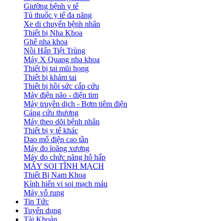
Giường bệnh y tế
Tủ thuốc y tế đa năng
Xe di chuyển bệnh nhân
Thiết bị Nha Khoa
Ghế nha khoa
Nồi Hấp Tiệt Trùng
Máy X Quang nha khoa
Thiết bị tai mũi họng
Thiết bị khám tai
Thiết bị hồi sức cấp cứu
Máy điện não - điện tim
Máy truyền dịch - Bơm tiêm điện
Cáng cứu thương
Máy theo dõi bệnh nhân
Thiết bị y tế khác
Dao mổ điện cao tần
Máy đo loãng xương
Máy đo chức năng hô hấp
MÁY SOI TĨNH MẠCH
Thiết Bị Nam Khoa
Kính hiển vi soi mạch máu
Máy vỗ rung
Tin Tức
Tuyển dụng
Tài Khoản