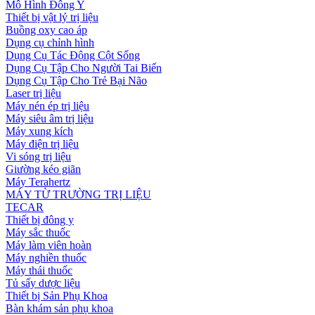
Mô Hình Đông Y
Thiết bị vật lý trị liệu
Buồng oxy cao áp
Dụng cụ chỉnh hình
Dụng Cụ Tác Động Cột Sống
Dụng Cụ Tập Cho Người Tai Biến
Dụng Cụ Tập Cho Trẻ Bại Não
Laser trị liệu
Máy nén ép trị liệu
Máy siêu âm trị liệu
Máy xung kích
Máy điện trị liệu
Vi sóng trị liệu
Giường kéo giãn
Máy Terahertz
MÁY TỪ TRƯỜNG TRỊ LIỆU
TECAR
Thiết bị đông y
Máy sắc thuốc
Máy làm viên hoàn
Máy nghiền thuốc
Máy thái thuốc
Tủ sấy dược liệu
Thiết bị Sản Phụ Khoa
Bàn khám sản phụ khoa