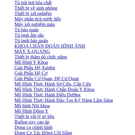
Tủ hút hơi hóa chất
Thiết bị vệ sinh phòng
Thiết bị xét nghiệm
Máy phân tích nước tiểu
Máy xét nghiệm máu
Tủ bảo quản
Tủ lạnh âm sâu
Tủ lạnh bảo quản
KHOA CHẨN ĐOÁN HÌNH ẢNH
MÁY X-QUANG
Thiết bị thăm dò chức năng
Mô Hình Y Khoa
Giải Phẫu Hệ Xương
Giải Phẫu Hệ Cơ
Giải Phẫu Cơ Quan, Hệ Cơ Quan
Mô Hình Thực Hành Sơ Cứu, Cấp Cứu
Mô Hình Thực Hành Chẩn Đoán Y Khoa
Mô Hình Thực Hành Điều Dưỡng
Mô Hình Thực Hành Đào Tạo Kỹ Năng Lâm Sàng
Mô hình Nhi khoa
Mô Hình Đông Y
Thiết bị vật lý trị liệu
Buồng oxy cao áp
Dụng cụ chỉnh hình
Dụng Cụ Tác Động Cột Sống