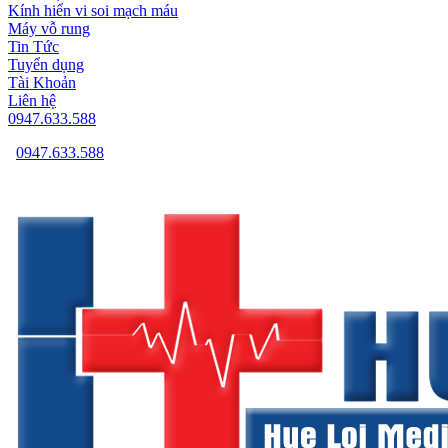
Kính hiển vi soi mạch máu
Máy vỗ rung
Tin Tức
Tuyển dụng
Tài Khoản
Liên hệ
0947.633.588
0947.633.588