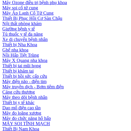
Máy Ozone điều trị bệnh phụ khoa
Máy soi cổ tử cung
Máy Áp Lạnh Cổ Tử Cung
Thiết Bị Phục Hồi Cơ Sàn Chậu
Nội thất phòng khám
Giường bệnh y tế
Tủ thuốc y tế đa năng
Xe di chuyển bệnh nhân
Thiết bị Nha Khoa
Ghế nha khoa
Nồi Hấp Tiệt Trùng
Máy X Quang nha khoa
Thiết bị tai mũi họng
Thiết bị khám tai
Thiết bị hồi sức cấp cứu
Máy điện não - điện tim
Máy truyền dịch - Bơm tiêm điện
Cáng cứu thương
Máy theo dõi bệnh nhân
Thiết bị y tế khác
Dao mổ điện cao tần
Máy đo loãng xương
Máy đo chức năng hô hấp
MÁY SOI TĨNH MẠCH
Thiết Bị Nam Khoa