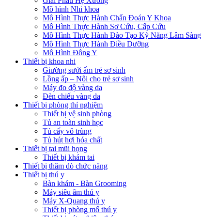
Giải Phẫu Hệ Xương
Mô hình Nhi khoa
Mô Hình Thực Hành Chẩn Đoán Y Khoa
Mô Hình Thực Hành Sơ Cứu, Cấp Cứu
Mô Hình Thực Hành Đào Tạo Kỹ Năng Lâm Sàng
Mô Hình Thực Hành Điều Dưỡng
Mô Hình Đông Y
Thiết bị khoa nhi
Giường sưởi ấm trẻ sơ sinh
Lồng ấp – Nôi cho trẻ sơ sinh
Máy đo độ vàng da
Đèn chiếu vàng da
Thiết bị phòng thí nghiệm
Thiết bị vệ sinh phòng
Tủ an toàn sinh học
Tủ cấy vô trùng
Tủ hút hơi hóa chất
Thiết bị tai mũi họng
Thiết bị khám tai
Thiết bị thăm dò chức năng
Thiết bị thú y
Bàn khám - Bàn Grooming
Máy siêu âm thú y
Máy X-Quang thú y
Thiết bị phòng mổ thú y