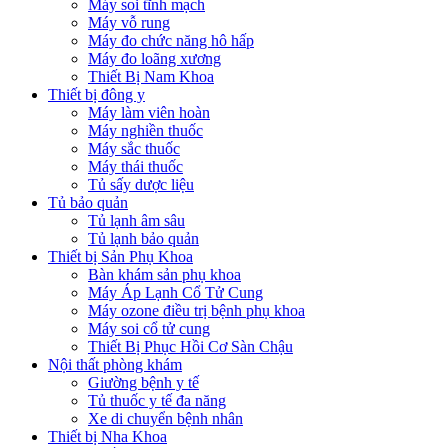
Máy soi tĩnh mạch
Máy vỗ rung
Máy đo chức năng hô hấp
Máy đo loãng xương
Thiết Bị Nam Khoa
Thiết bị đông y
Máy làm viên hoàn
Máy nghiền thuốc
Máy sắc thuốc
Máy thái thuốc
Tủ sấy dược liệu
Tủ bảo quản
Tủ lạnh âm sâu
Tủ lạnh bảo quản
Thiết bị Sản Phụ Khoa
Bàn khám sản phụ khoa
Máy Áp Lạnh Cổ Tử Cung
Máy ozone điều trị bệnh phụ khoa
Máy soi cổ tử cung
Thiết Bị Phục Hồi Cơ Sàn Chậu
Nội thất phòng khám
Giường bệnh y tế
Tủ thuốc y tế đa năng
Xe di chuyển bệnh nhân
Thiết bị Nha Khoa