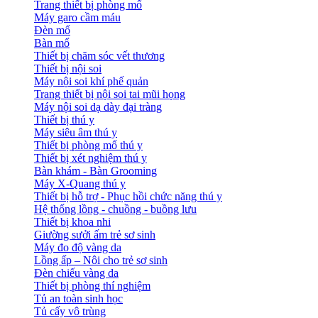
Trang thiết bị phòng mổ
Máy garo cầm máu
Đèn mổ
Bàn mổ
Thiết bị chăm sóc vết thương
Thiết bị nội soi
Máy nội soi khí phế quản
Trang thiết bị nội soi tai mũi họng
Máy nội soi dạ dày đại tràng
Thiết bị thú y
Máy siêu âm thú y
Thiết bị phòng mổ thú y
Thiết bị xét nghiệm thú y
Bàn khám - Bàn Grooming
Máy X-Quang thú y
Thiết bị hỗ trợ - Phục hồi chức năng thú y
Hệ thống lồng - chuồng - buồng lưu
Thiết bị khoa nhi
Giường sưởi ấm trẻ sơ sinh
Máy đo độ vàng da
Lồng ấp – Nôi cho trẻ sơ sinh
Đèn chiếu vàng da
Thiết bị phòng thí nghiệm
Tủ an toàn sinh học
Tủ cấy vô trùng