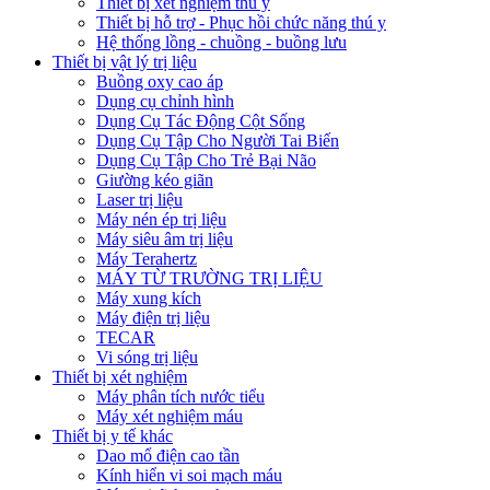
Thiết bị xét nghiệm thú y
Thiết bị hỗ trợ - Phục hồi chức năng thú y
Hệ thống lồng - chuồng - buồng lưu
Thiết bị vật lý trị liệu
Buồng oxy cao áp
Dụng cụ chỉnh hình
Dụng Cụ Tác Động Cột Sống
Dụng Cụ Tập Cho Người Tai Biến
Dụng Cụ Tập Cho Trẻ Bại Não
Giường kéo giãn
Laser trị liệu
Máy nén ép trị liệu
Máy siêu âm trị liệu
Máy Terahertz
MÁY TỪ TRƯỜNG TRỊ LIỆU
Máy xung kích
Máy điện trị liệu
TECAR
Vi sóng trị liệu
Thiết bị xét nghiệm
Máy phân tích nước tiểu
Máy xét nghiệm máu
Thiết bị y tế khác
Dao mổ điện cao tần
Kính hiển vi soi mạch máu