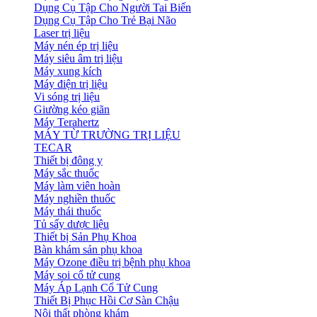
Dụng Cụ Tập Cho Người Tai Biến
Dụng Cụ Tập Cho Trẻ Bại Não
Laser trị liệu
Máy nén ép trị liệu
Máy siêu âm trị liệu
Máy xung kích
Máy điện trị liệu
Vi sóng trị liệu
Giường kéo giãn
Máy Terahertz
MÁY TỪ TRƯỜNG TRỊ LIỆU
TECAR
Thiết bị đông y
Máy sắc thuốc
Máy làm viên hoàn
Máy nghiền thuốc
Máy thái thuốc
Tủ sấy dược liệu
Thiết bị Sản Phụ Khoa
Bàn khám sản phụ khoa
Máy Ozone điều trị bệnh phụ khoa
Máy soi cổ tử cung
Máy Áp Lạnh Cổ Tử Cung
Thiết Bị Phục Hồi Cơ Sàn Chậu
Nội thất phòng khám