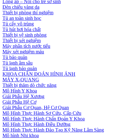
Lồng ấp – Nôi cho trẻ sơ sinh
Đèn chiếu vàng da
Thiết bị phòng thí nghiệm
Tủ an toàn sinh học
Tủ cấy vô trùng
Tủ hút hơi hóa chất
Thiết bị vệ sinh phòng
Thiết bị xét nghiệm
Máy phân tích nước tiểu
Máy xét nghiệm máu
Tủ bảo quản
Tủ lạnh âm sâu
Tủ lạnh bảo quản
KHOA CHẨN ĐOÁN HÌNH ẢNH
MÁY X-QUANG
Thiết bị thăm dò chức năng
Mô Hình Y Khoa
Giải Phẫu Hệ Xương
Giải Phẫu Hệ Cơ
Giải Phẫu Cơ Quan, Hệ Cơ Quan
Mô Hình Thực Hành Sơ Cứu, Cấp Cứu
Mô Hình Thực Hành Chẩn Đoán Y Khoa
Mô Hình Thực Hành Điều Dưỡng
Mô Hình Thực Hành Đào Tạo Kỹ Năng Lâm Sàng
Mô hình Nhi khoa