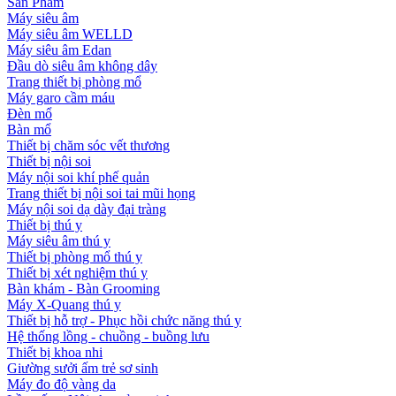
Sản Phẩm
Máy siêu âm
Máy siêu âm WELLD
Máy siêu âm Edan
Đầu dò siêu âm không dây
Trang thiết bị phòng mổ
Máy garo cầm máu
Đèn mổ
Bàn mổ
Thiết bị chăm sóc vết thương
Thiết bị nội soi
Máy nội soi khí phế quản
Trang thiết bị nội soi tai mũi họng
Máy nội soi dạ dày đại tràng
Thiết bị thú y
Máy siêu âm thú y
Thiết bị phòng mổ thú y
Thiết bị xét nghiệm thú y
Bàn khám - Bàn Grooming
Máy X-Quang thú y
Thiết bị hỗ trợ - Phục hồi chức năng thú y
Hệ thống lồng - chuồng - buồng lưu
Thiết bị khoa nhi
Giường sưởi ấm trẻ sơ sinh
Máy đo độ vàng da