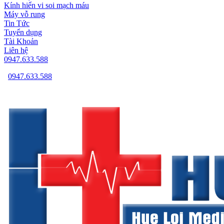
Kính hiển vi soi mạch máu
Máy vỗ rung
Tin Tức
Tuyển dụng
Tài Khoản
Liên hệ
0947.633.588
0947.633.588