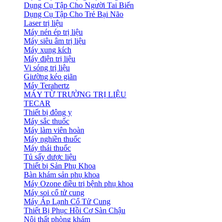
Dụng Cụ Tập Cho Người Tai Biến
Dụng Cụ Tập Cho Trẻ Bại Não
Laser trị liệu
Máy nén ép trị liệu
Máy siêu âm trị liệu
Máy xung kích
Máy điện trị liệu
Vi sóng trị liệu
Giường kéo giãn
Máy Terahertz
MÁY TỪ TRƯỜNG TRỊ LIỆU
TECAR
Thiết bị đông y
Máy sắc thuốc
Máy làm viên hoàn
Máy nghiền thuốc
Máy thái thuốc
Tủ sấy dược liệu
Thiết bị Sản Phụ Khoa
Bàn khám sản phụ khoa
Máy Ozone điều trị bệnh phụ khoa
Máy soi cổ tử cung
Máy Áp Lạnh Cổ Tử Cung
Thiết Bị Phục Hồi Cơ Sàn Chậu
Nội thất phòng khám