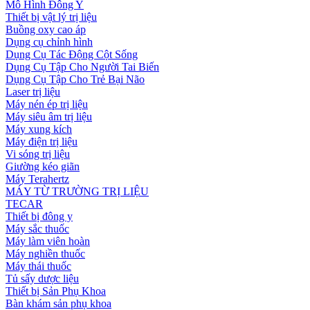
Mô Hình Đông Y
Thiết bị vật lý trị liệu
Buồng oxy cao áp
Dụng cụ chỉnh hình
Dụng Cụ Tác Động Cột Sống
Dụng Cụ Tập Cho Người Tai Biến
Dụng Cụ Tập Cho Trẻ Bại Não
Laser trị liệu
Máy nén ép trị liệu
Máy siêu âm trị liệu
Máy xung kích
Máy điện trị liệu
Vi sóng trị liệu
Giường kéo giãn
Máy Terahertz
MÁY TỪ TRƯỜNG TRỊ LIỆU
TECAR
Thiết bị đông y
Máy sắc thuốc
Máy làm viên hoàn
Máy nghiền thuốc
Máy thái thuốc
Tủ sấy dược liệu
Thiết bị Sản Phụ Khoa
Bàn khám sản phụ khoa