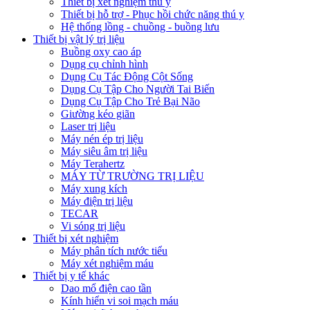
Thiết bị xét nghiệm thú y
Thiết bị hỗ trợ - Phục hồi chức năng thú y
Hệ thống lồng - chuồng - buồng lưu
Thiết bị vật lý trị liệu
Buồng oxy cao áp
Dụng cụ chỉnh hình
Dụng Cụ Tác Động Cột Sống
Dụng Cụ Tập Cho Người Tai Biến
Dụng Cụ Tập Cho Trẻ Bại Não
Giường kéo giãn
Laser trị liệu
Máy nén ép trị liệu
Máy siêu âm trị liệu
Máy Terahertz
MÁY TỪ TRƯỜNG TRỊ LIỆU
Máy xung kích
Máy điện trị liệu
TECAR
Vi sóng trị liệu
Thiết bị xét nghiệm
Máy phân tích nước tiểu
Máy xét nghiệm máu
Thiết bị y tế khác
Dao mổ điện cao tần
Kính hiển vi soi mạch máu