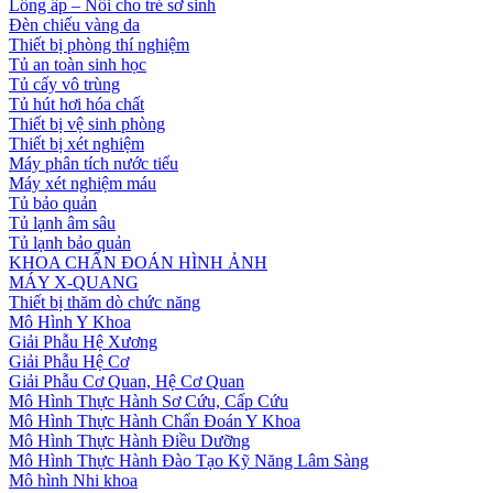
Lồng ấp – Nôi cho trẻ sơ sinh
Đèn chiếu vàng da
Thiết bị phòng thí nghiệm
Tủ an toàn sinh học
Tủ cấy vô trùng
Tủ hút hơi hóa chất
Thiết bị vệ sinh phòng
Thiết bị xét nghiệm
Máy phân tích nước tiểu
Máy xét nghiệm máu
Tủ bảo quản
Tủ lạnh âm sâu
Tủ lạnh bảo quản
KHOA CHẨN ĐOÁN HÌNH ẢNH
MÁY X-QUANG
Thiết bị thăm dò chức năng
Mô Hình Y Khoa
Giải Phẫu Hệ Xương
Giải Phẫu Hệ Cơ
Giải Phẫu Cơ Quan, Hệ Cơ Quan
Mô Hình Thực Hành Sơ Cứu, Cấp Cứu
Mô Hình Thực Hành Chẩn Đoán Y Khoa
Mô Hình Thực Hành Điều Dưỡng
Mô Hình Thực Hành Đào Tạo Kỹ Năng Lâm Sàng
Mô hình Nhi khoa