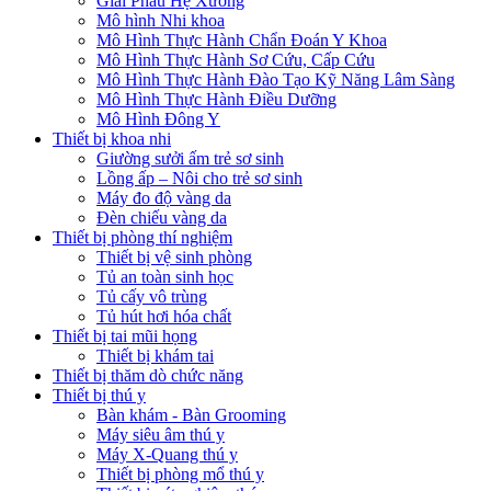
Giải Phẫu Hệ Xương
Mô hình Nhi khoa
Mô Hình Thực Hành Chẩn Đoán Y Khoa
Mô Hình Thực Hành Sơ Cứu, Cấp Cứu
Mô Hình Thực Hành Đào Tạo Kỹ Năng Lâm Sàng
Mô Hình Thực Hành Điều Dưỡng
Mô Hình Đông Y
Thiết bị khoa nhi
Giường sưởi ấm trẻ sơ sinh
Lồng ấp – Nôi cho trẻ sơ sinh
Máy đo độ vàng da
Đèn chiếu vàng da
Thiết bị phòng thí nghiệm
Thiết bị vệ sinh phòng
Tủ an toàn sinh học
Tủ cấy vô trùng
Tủ hút hơi hóa chất
Thiết bị tai mũi họng
Thiết bị khám tai
Thiết bị thăm dò chức năng
Thiết bị thú y
Bàn khám - Bàn Grooming
Máy siêu âm thú y
Máy X-Quang thú y
Thiết bị phòng mổ thú y