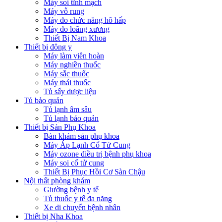
Máy soi tĩnh mạch
Máy vỗ rung
Máy đo chức năng hô hấp
Máy đo loãng xương
Thiết Bị Nam Khoa
Thiết bị đông y
Máy làm viên hoàn
Máy nghiền thuốc
Máy sắc thuốc
Máy thái thuốc
Tủ sấy dược liệu
Tủ bảo quản
Tủ lạnh âm sâu
Tủ lạnh bảo quản
Thiết bị Sản Phụ Khoa
Bàn khám sản phụ khoa
Máy Áp Lạnh Cổ Tử Cung
Máy ozone điều trị bệnh phụ khoa
Máy soi cổ tử cung
Thiết Bị Phục Hồi Cơ Sàn Chậu
Nội thất phòng khám
Giường bệnh y tế
Tủ thuốc y tế đa năng
Xe di chuyển bệnh nhân
Thiết bị Nha Khoa