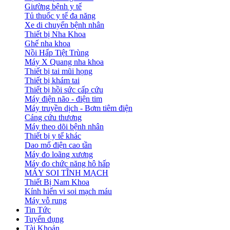
Giường bệnh y tế
Tủ thuốc y tế đa năng
Xe di chuyển bệnh nhân
Thiết bị Nha Khoa
Ghế nha khoa
Nồi Hấp Tiệt Trùng
Máy X Quang nha khoa
Thiết bị tai mũi họng
Thiết bị khám tai
Thiết bị hồi sức cấp cứu
Máy điện não - điện tim
Máy truyền dịch - Bơm tiêm điện
Cáng cứu thương
Máy theo dõi bệnh nhân
Thiết bị y tế khác
Dao mổ điện cao tần
Máy đo loãng xương
Máy đo chức năng hô hấp
MÁY SOI TĨNH MẠCH
Thiết Bị Nam Khoa
Kính hiển vi soi mạch máu
Máy vỗ rung
Tin Tức
Tuyển dụng
Tài Khoản