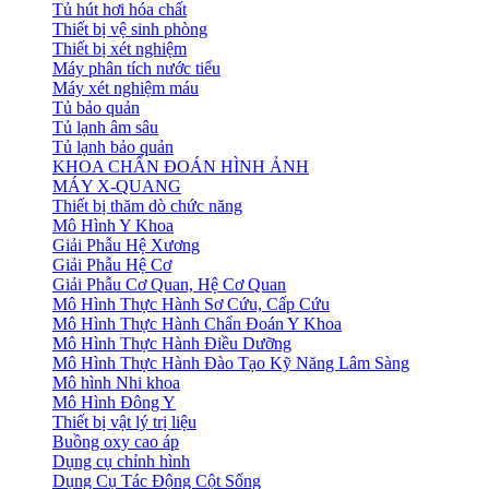
Tủ hút hơi hóa chất
Thiết bị vệ sinh phòng
Thiết bị xét nghiệm
Máy phân tích nước tiểu
Máy xét nghiệm máu
Tủ bảo quản
Tủ lạnh âm sâu
Tủ lạnh bảo quản
KHOA CHẨN ĐOÁN HÌNH ẢNH
MÁY X-QUANG
Thiết bị thăm dò chức năng
Mô Hình Y Khoa
Giải Phẫu Hệ Xương
Giải Phẫu Hệ Cơ
Giải Phẫu Cơ Quan, Hệ Cơ Quan
Mô Hình Thực Hành Sơ Cứu, Cấp Cứu
Mô Hình Thực Hành Chẩn Đoán Y Khoa
Mô Hình Thực Hành Điều Dưỡng
Mô Hình Thực Hành Đào Tạo Kỹ Năng Lâm Sàng
Mô hình Nhi khoa
Mô Hình Đông Y
Thiết bị vật lý trị liệu
Buồng oxy cao áp
Dụng cụ chỉnh hình
Dụng Cụ Tác Động Cột Sống