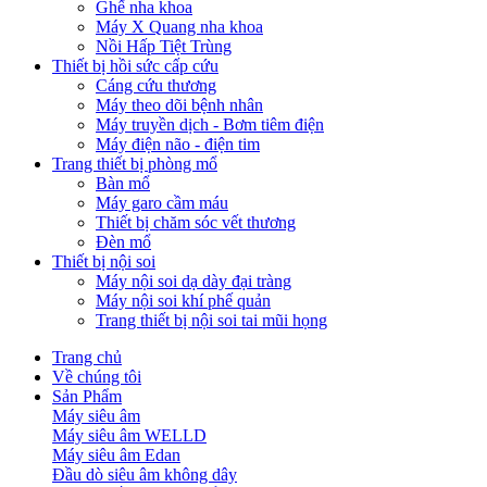
Ghế nha khoa
Máy X Quang nha khoa
Nồi Hấp Tiệt Trùng
Thiết bị hồi sức cấp cứu
Cáng cứu thương
Máy theo dõi bệnh nhân
Máy truyền dịch - Bơm tiêm điện
Máy điện não - điện tim
Trang thiết bị phòng mổ
Bàn mổ
Máy garo cầm máu
Thiết bị chăm sóc vết thương
Đèn mổ
Thiết bị nội soi
Máy nội soi dạ dày đại tràng
Máy nội soi khí phế quản
Trang thiết bị nội soi tai mũi họng
Trang chủ
Về chúng tôi
Sản Phẩm
Máy siêu âm
Máy siêu âm WELLD
Máy siêu âm Edan
Đầu dò siêu âm không dây