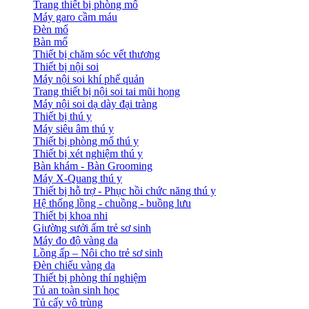
Trang thiết bị phòng mổ
Máy garo cầm máu
Đèn mổ
Bàn mổ
Thiết bị chăm sóc vết thương
Thiết bị nội soi
Máy nội soi khí phế quản
Trang thiết bị nội soi tai mũi họng
Máy nội soi dạ dày đại tràng
Thiết bị thú y
Máy siêu âm thú y
Thiết bị phòng mổ thú y
Thiết bị xét nghiệm thú y
Bàn khám - Bàn Grooming
Máy X-Quang thú y
Thiết bị hỗ trợ - Phục hồi chức năng thú y
Hệ thống lồng - chuồng - buồng lưu
Thiết bị khoa nhi
Giường sưởi ấm trẻ sơ sinh
Máy đo độ vàng da
Lồng ấp – Nôi cho trẻ sơ sinh
Đèn chiếu vàng da
Thiết bị phòng thí nghiệm
Tủ an toàn sinh học
Tủ cấy vô trùng