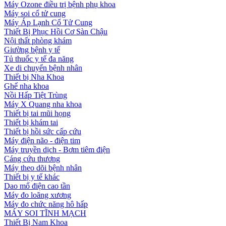
Máy Ozone điều trị bệnh phụ khoa
Máy soi cổ tử cung
Máy Áp Lạnh Cổ Tử Cung
Thiết Bị Phục Hồi Cơ Sàn Chậu
Nội thất phòng khám
Giường bệnh y tế
Tủ thuốc y tế đa năng
Xe di chuyển bệnh nhân
Thiết bị Nha Khoa
Ghế nha khoa
Nồi Hấp Tiệt Trùng
Máy X Quang nha khoa
Thiết bị tai mũi họng
Thiết bị khám tai
Thiết bị hồi sức cấp cứu
Máy điện não - điện tim
Máy truyền dịch - Bơm tiêm điện
Cáng cứu thương
Máy theo dõi bệnh nhân
Thiết bị y tế khác
Dao mổ điện cao tần
Máy đo loãng xương
Máy đo chức năng hô hấp
MÁY SOI TĨNH MẠCH
Thiết Bị Nam Khoa