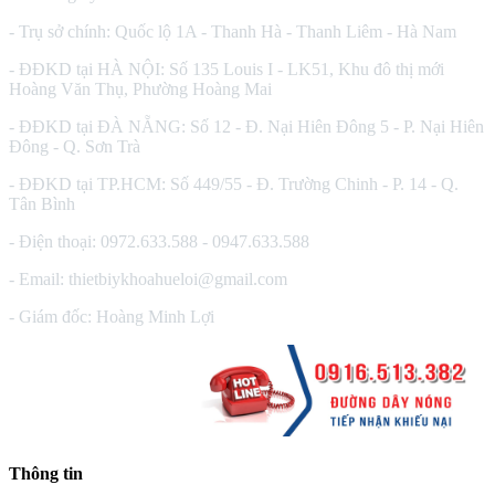
- Trụ sở chính: Quốc lộ 1A - Thanh Hà - Thanh Liêm - Hà Nam
- ĐĐKD tại HÀ NỘI: Số 135 Louis I - LK51, Khu đô thị mới
Hoàng Văn Thụ, Phường Hoàng Mai
- ĐĐKD tại ĐÀ NẴNG: Số 12 - Đ. Nại Hiên Đông 5 - P. Nại Hiên
Đông - Q. Sơn Trà
- ĐĐKD tại TP.HCM: Số 449/55 - Đ. Trường Chinh - P. 14 - Q.
Tân Bình
- Điện thoại: 0972.633.588 - 0947.633.588
- Email: thietbiykhoahueloi@gmail.com
- Giám đốc: Hoàng Minh Lợi
Thông tin