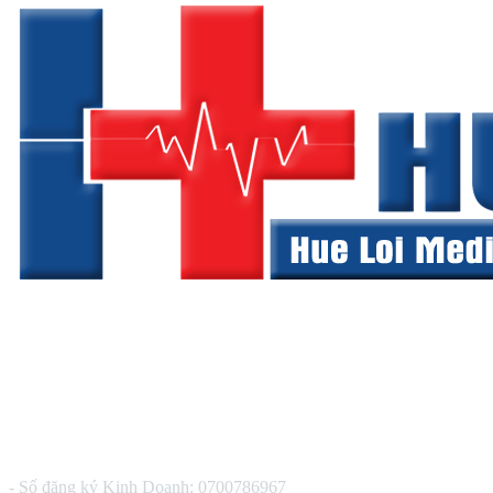
CÔNG TY TNHH THIẾT BỊ Y TẾ HUÊ LỢI
- Số đăng ký Kinh Doanh: 0700786967