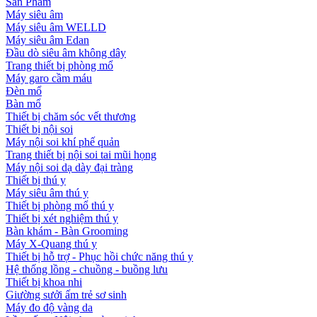
Sản Phẩm
Máy siêu âm
Máy siêu âm WELLD
Máy siêu âm Edan
Đầu dò siêu âm không dây
Trang thiết bị phòng mổ
Máy garo cầm máu
Đèn mổ
Bàn mổ
Thiết bị chăm sóc vết thương
Thiết bị nội soi
Máy nội soi khí phế quản
Trang thiết bị nội soi tai mũi họng
Máy nội soi dạ dày đại tràng
Thiết bị thú y
Máy siêu âm thú y
Thiết bị phòng mổ thú y
Thiết bị xét nghiệm thú y
Bàn khám - Bàn Grooming
Máy X-Quang thú y
Thiết bị hỗ trợ - Phục hồi chức năng thú y
Hệ thống lồng - chuồng - buồng lưu
Thiết bị khoa nhi
Giường sưởi ấm trẻ sơ sinh
Máy đo độ vàng da