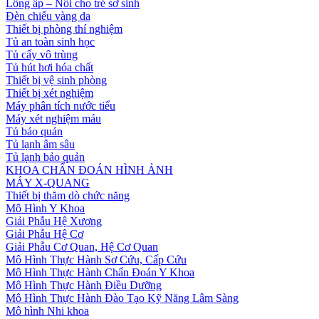
Lồng ấp – Nôi cho trẻ sơ sinh
Đèn chiếu vàng da
Thiết bị phòng thí nghiệm
Tủ an toàn sinh học
Tủ cấy vô trùng
Tủ hút hơi hóa chất
Thiết bị vệ sinh phòng
Thiết bị xét nghiệm
Máy phân tích nước tiểu
Máy xét nghiệm máu
Tủ bảo quản
Tủ lạnh âm sâu
Tủ lạnh bảo quản
KHOA CHẨN ĐOÁN HÌNH ẢNH
MÁY X-QUANG
Thiết bị thăm dò chức năng
Mô Hình Y Khoa
Giải Phẫu Hệ Xương
Giải Phẫu Hệ Cơ
Giải Phẫu Cơ Quan, Hệ Cơ Quan
Mô Hình Thực Hành Sơ Cứu, Cấp Cứu
Mô Hình Thực Hành Chẩn Đoán Y Khoa
Mô Hình Thực Hành Điều Dưỡng
Mô Hình Thực Hành Đào Tạo Kỹ Năng Lâm Sàng
Mô hình Nhi khoa