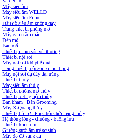
Sản Phẩm
Máy siêu âm
Máy siêu âm WELLD
Máy siêu âm Edan
Đầu dò siêu âm không dây
Trang thiết bị phòng mổ
Máy garo cầm máu
Đèn mổ
Bàn mổ
Thiết bị chăm sóc vết thương
Thiết bị nội soi
Máy nội soi khí phế quản
Trang thiết bị nội soi tai mũi họng
Máy nội soi dạ dày đại tràng
Thiết bị thú y
Máy siêu âm thú y
Thiết bị phòng mổ thú y
Thiết bị xét nghiệm thú y
Bàn khám - Bàn Grooming
Máy X-Quang thú y
Thiết bị hỗ trợ - Phục hồi chức năng thú y
Hệ thống lồng - chuồng - buồng lưu
Thiết bị khoa nhi
Giường sưởi ấm trẻ sơ sinh
Máy đo độ vàng da