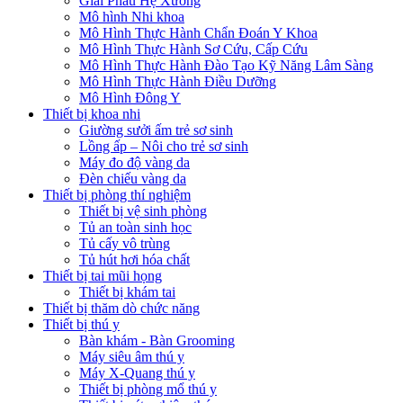
Giải Phẫu Hệ Xương
Mô hình Nhi khoa
Mô Hình Thực Hành Chẩn Đoán Y Khoa
Mô Hình Thực Hành Sơ Cứu, Cấp Cứu
Mô Hình Thực Hành Đào Tạo Kỹ Năng Lâm Sàng
Mô Hình Thực Hành Điều Dưỡng
Mô Hình Đông Y
Thiết bị khoa nhi
Giường sưởi ấm trẻ sơ sinh
Lồng ấp – Nôi cho trẻ sơ sinh
Máy đo độ vàng da
Đèn chiếu vàng da
Thiết bị phòng thí nghiệm
Thiết bị vệ sinh phòng
Tủ an toàn sinh học
Tủ cấy vô trùng
Tủ hút hơi hóa chất
Thiết bị tai mũi họng
Thiết bị khám tai
Thiết bị thăm dò chức năng
Thiết bị thú y
Bàn khám - Bàn Grooming
Máy siêu âm thú y
Máy X-Quang thú y
Thiết bị phòng mổ thú y