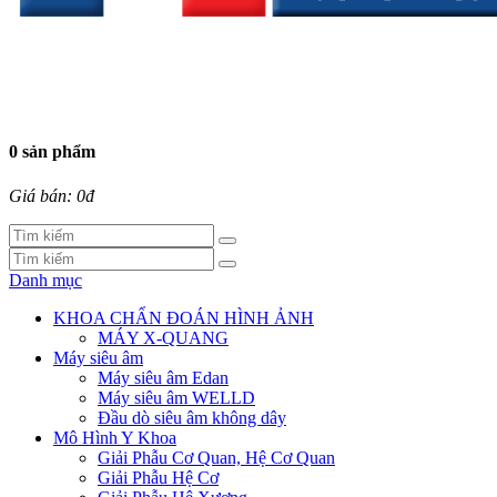
0 sản phẩm
Giá bán: 0đ
Danh mục
KHOA CHẨN ĐOÁN HÌNH ẢNH
MÁY X-QUANG
Máy siêu âm
Máy siêu âm Edan
Máy siêu âm WELLD
Đầu dò siêu âm không dây
Mô Hình Y Khoa
Giải Phẫu Cơ Quan, Hệ Cơ Quan
Giải Phẫu Hệ Cơ