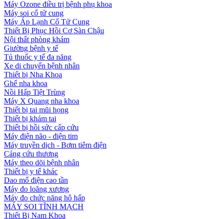
Máy Ozone điều trị bệnh phụ khoa
Máy soi cổ tử cung
Máy Áp Lạnh Cổ Tử Cung
Thiết Bị Phục Hồi Cơ Sàn Chậu
Nội thất phòng khám
Giường bệnh y tế
Tủ thuốc y tế đa năng
Xe di chuyển bệnh nhân
Thiết bị Nha Khoa
Ghế nha khoa
Nồi Hấp Tiệt Trùng
Máy X Quang nha khoa
Thiết bị tai mũi họng
Thiết bị khám tai
Thiết bị hồi sức cấp cứu
Máy điện não - điện tim
Máy truyền dịch - Bơm tiêm điện
Cáng cứu thương
Máy theo dõi bệnh nhân
Thiết bị y tế khác
Dao mổ điện cao tần
Máy đo loãng xương
Máy đo chức năng hô hấp
MÁY SOI TĨNH MẠCH
Thiết Bị Nam Khoa