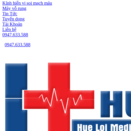
Kính hiển vi soi mạch máu
Máy vỗ rung
Tin Tức
Tuyển dụng
Tài Khoản
Liên hệ
0947.633.588
0947.633.588