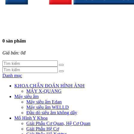
0 sản phẩm
Giá bán: 0đ
Danh mục
KHOA CHẨN ĐOÁN HÌNH ẢNH
MÁY X-QUANG
Máy siêu âm
Máy siêu âm Edan
Máy siêu âm WELLD
Đầu dò siêu âm không dây
Mô Hình Y Khoa
Giải Phẫu Cơ Quan, Hệ Cơ Quan
Giải Phẫu Hệ Cơ