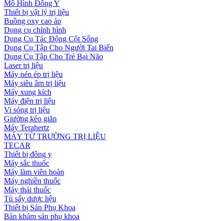
Mô Hình Đông Y
Thiết bị vật lý trị liệu
Buồng oxy cao áp
Dụng cụ chỉnh hình
Dụng Cụ Tác Động Cột Sống
Dụng Cụ Tập Cho Người Tai Biến
Dụng Cụ Tập Cho Trẻ Bại Não
Laser trị liệu
Máy nén ép trị liệu
Máy siêu âm trị liệu
Máy xung kích
Máy điện trị liệu
Vi sóng trị liệu
Giường kéo giãn
Máy Terahertz
MÁY TỪ TRƯỜNG TRỊ LIỆU
TECAR
Thiết bị đông y
Máy sắc thuốc
Máy làm viên hoàn
Máy nghiền thuốc
Máy thái thuốc
Tủ sấy dược liệu
Thiết bị Sản Phụ Khoa
Bàn khám sản phụ khoa