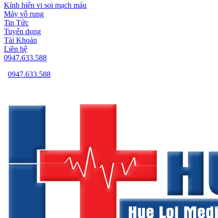
Kính hiển vi soi mạch máu
Máy vỗ rung
Tin Tức
Tuyển dụng
Tài Khoản
Liên hệ
0947.633.588
0947.633.588