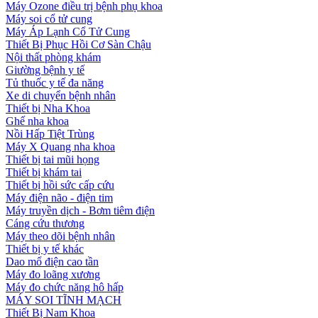
Máy Ozone điều trị bệnh phụ khoa
Máy soi cổ tử cung
Máy Áp Lạnh Cổ Tử Cung
Thiết Bị Phục Hồi Cơ Sàn Chậu
Nội thất phòng khám
Giường bệnh y tế
Tủ thuốc y tế đa năng
Xe di chuyển bệnh nhân
Thiết bị Nha Khoa
Ghế nha khoa
Nồi Hấp Tiệt Trùng
Máy X Quang nha khoa
Thiết bị tai mũi họng
Thiết bị khám tai
Thiết bị hồi sức cấp cứu
Máy điện não - điện tim
Máy truyền dịch - Bơm tiêm điện
Cáng cứu thương
Máy theo dõi bệnh nhân
Thiết bị y tế khác
Dao mổ điện cao tần
Máy đo loãng xương
Máy đo chức năng hô hấp
MÁY SOI TĨNH MẠCH
Thiết Bị Nam Khoa