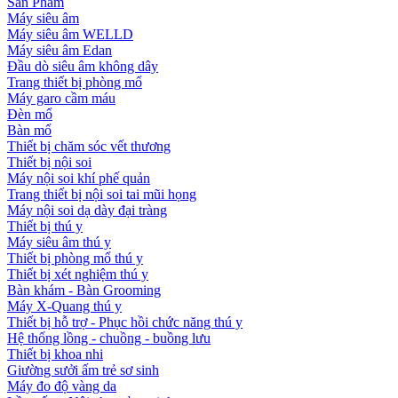
Sản Phẩm
Máy siêu âm
Máy siêu âm WELLD
Máy siêu âm Edan
Đầu dò siêu âm không dây
Trang thiết bị phòng mổ
Máy garo cầm máu
Đèn mổ
Bàn mổ
Thiết bị chăm sóc vết thương
Thiết bị nội soi
Máy nội soi khí phế quản
Trang thiết bị nội soi tai mũi họng
Máy nội soi dạ dày đại tràng
Thiết bị thú y
Máy siêu âm thú y
Thiết bị phòng mổ thú y
Thiết bị xét nghiệm thú y
Bàn khám - Bàn Grooming
Máy X-Quang thú y
Thiết bị hỗ trợ - Phục hồi chức năng thú y
Hệ thống lồng - chuồng - buồng lưu
Thiết bị khoa nhi
Giường sưởi ấm trẻ sơ sinh
Máy đo độ vàng da