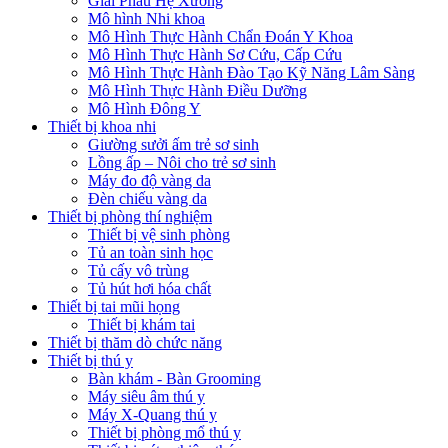
Giải Phẫu Hệ Xương
Mô hình Nhi khoa
Mô Hình Thực Hành Chẩn Đoán Y Khoa
Mô Hình Thực Hành Sơ Cứu, Cấp Cứu
Mô Hình Thực Hành Đào Tạo Kỹ Năng Lâm Sàng
Mô Hình Thực Hành Điều Dưỡng
Mô Hình Đông Y
Thiết bị khoa nhi
Giường sưởi ấm trẻ sơ sinh
Lồng ấp – Nôi cho trẻ sơ sinh
Máy đo độ vàng da
Đèn chiếu vàng da
Thiết bị phòng thí nghiệm
Thiết bị vệ sinh phòng
Tủ an toàn sinh học
Tủ cấy vô trùng
Tủ hút hơi hóa chất
Thiết bị tai mũi họng
Thiết bị khám tai
Thiết bị thăm dò chức năng
Thiết bị thú y
Bàn khám - Bàn Grooming
Máy siêu âm thú y
Máy X-Quang thú y
Thiết bị phòng mổ thú y