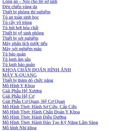
Lồng ấp – Nôi cho trẻ sơ sinh
Đèn chiếu vàng da
Thiết bị phòng thí nghiệm
Tủ an toàn sinh học
Tủ cấy vô trùng
Tủ hút hơi hóa chất
Thiết bị vệ sinh phòng
Thiết bị xét nghiệm
Máy phân tích nước tiểu
Máy xét nghiệm máu
Tủ bảo quản
Tủ lạnh âm sâu
Tủ lạnh bảo quản
KHOA CHẨN ĐOÁN HÌNH ẢNH
MÁY X-QUANG
Thiết bị thăm dò chức năng
Mô Hình Y Khoa
Giải Phẫu Hệ Xương
Giải Phẫu Hệ Cơ
Giải Phẫu Cơ Quan, Hệ Cơ Quan
Mô Hình Thực Hành Sơ Cứu, Cấp Cứu
Mô Hình Thực Hành Chẩn Đoán Y Khoa
Mô Hình Thực Hành Điều Dưỡng
Mô Hình Thực Hành Đào Tạo Kỹ Năng Lâm Sàng
Mô hình Nhi khoa