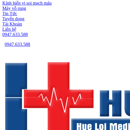
Kính hiển vi soi mạch máu
Máy vỗ rung
Tin Tức
Tuyển dụng
Tài Khoản
Liên hệ
0947.633.588
0947.633.588