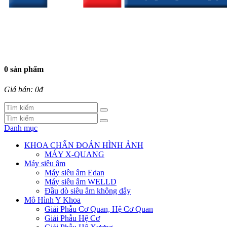
0 sản phẩm
Giá bán: 0đ
Danh mục
KHOA CHẨN ĐOÁN HÌNH ẢNH
MÁY X-QUANG
Máy siêu âm
Máy siêu âm Edan
Máy siêu âm WELLD
Đầu dò siêu âm không dây
Mô Hình Y Khoa
Giải Phẫu Cơ Quan, Hệ Cơ Quan
Giải Phẫu Hệ Cơ