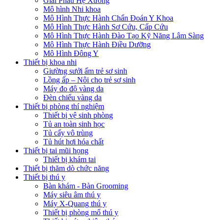
Giải Phẫu Hệ Xương
Mô hình Nhi khoa
Mô Hình Thực Hành Chẩn Đoán Y Khoa
Mô Hình Thực Hành Sơ Cứu, Cấp Cứu
Mô Hình Thực Hành Đào Tạo Kỹ Năng Lâm Sàng
Mô Hình Thực Hành Điều Dưỡng
Mô Hình Đông Y
Thiết bị khoa nhi
Giường sưởi ấm trẻ sơ sinh
Lồng ấp – Nôi cho trẻ sơ sinh
Máy đo độ vàng da
Đèn chiếu vàng da
Thiết bị phòng thí nghiệm
Thiết bị vệ sinh phòng
Tủ an toàn sinh học
Tủ cấy vô trùng
Tủ hút hơi hóa chất
Thiết bị tai mũi họng
Thiết bị khám tai
Thiết bị thăm dò chức năng
Thiết bị thú y
Bàn khám - Bàn Grooming
Máy siêu âm thú y
Máy X-Quang thú y
Thiết bị phòng mổ thú y