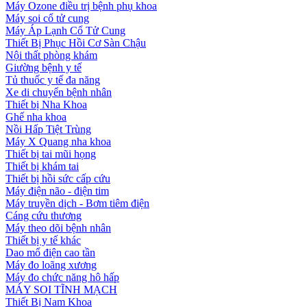
Máy Ozone điều trị bệnh phụ khoa
Máy soi cổ tử cung
Máy Áp Lạnh Cổ Tử Cung
Thiết Bị Phục Hồi Cơ Sàn Chậu
Nội thất phòng khám
Giường bệnh y tế
Tủ thuốc y tế đa năng
Xe di chuyển bệnh nhân
Thiết bị Nha Khoa
Ghế nha khoa
Nồi Hấp Tiệt Trùng
Máy X Quang nha khoa
Thiết bị tai mũi họng
Thiết bị khám tai
Thiết bị hồi sức cấp cứu
Máy điện não - điện tim
Máy truyền dịch - Bơm tiêm điện
Cáng cứu thương
Máy theo dõi bệnh nhân
Thiết bị y tế khác
Dao mổ điện cao tần
Máy đo loãng xương
Máy đo chức năng hô hấp
MÁY SOI TĨNH MẠCH
Thiết Bị Nam Khoa