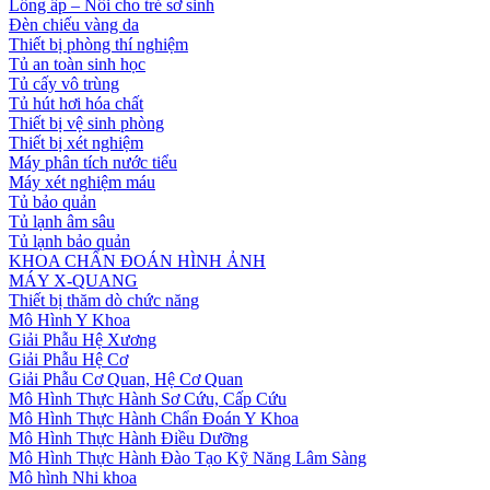
Lồng ấp – Nôi cho trẻ sơ sinh
Đèn chiếu vàng da
Thiết bị phòng thí nghiệm
Tủ an toàn sinh học
Tủ cấy vô trùng
Tủ hút hơi hóa chất
Thiết bị vệ sinh phòng
Thiết bị xét nghiệm
Máy phân tích nước tiểu
Máy xét nghiệm máu
Tủ bảo quản
Tủ lạnh âm sâu
Tủ lạnh bảo quản
KHOA CHẨN ĐOÁN HÌNH ẢNH
MÁY X-QUANG
Thiết bị thăm dò chức năng
Mô Hình Y Khoa
Giải Phẫu Hệ Xương
Giải Phẫu Hệ Cơ
Giải Phẫu Cơ Quan, Hệ Cơ Quan
Mô Hình Thực Hành Sơ Cứu, Cấp Cứu
Mô Hình Thực Hành Chẩn Đoán Y Khoa
Mô Hình Thực Hành Điều Dưỡng
Mô Hình Thực Hành Đào Tạo Kỹ Năng Lâm Sàng
Mô hình Nhi khoa