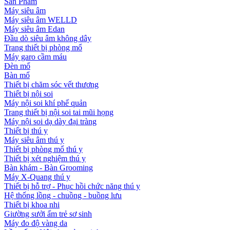
Sản Phẩm
Máy siêu âm
Máy siêu âm WELLD
Máy siêu âm Edan
Đầu dò siêu âm không dây
Trang thiết bị phòng mổ
Máy garo cầm máu
Đèn mổ
Bàn mổ
Thiết bị chăm sóc vết thương
Thiết bị nội soi
Máy nội soi khí phế quản
Trang thiết bị nội soi tai mũi họng
Máy nội soi dạ dày đại tràng
Thiết bị thú y
Máy siêu âm thú y
Thiết bị phòng mổ thú y
Thiết bị xét nghiệm thú y
Bàn khám - Bàn Grooming
Máy X-Quang thú y
Thiết bị hỗ trợ - Phục hồi chức năng thú y
Hệ thống lồng - chuồng - buồng lưu
Thiết bị khoa nhi
Giường sưởi ấm trẻ sơ sinh
Máy đo độ vàng da