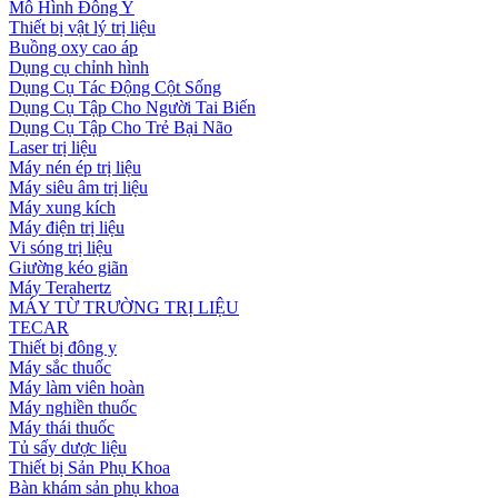
Mô Hình Đông Y
Thiết bị vật lý trị liệu
Buồng oxy cao áp
Dụng cụ chỉnh hình
Dụng Cụ Tác Động Cột Sống
Dụng Cụ Tập Cho Người Tai Biến
Dụng Cụ Tập Cho Trẻ Bại Não
Laser trị liệu
Máy nén ép trị liệu
Máy siêu âm trị liệu
Máy xung kích
Máy điện trị liệu
Vi sóng trị liệu
Giường kéo giãn
Máy Terahertz
MÁY TỪ TRƯỜNG TRỊ LIỆU
TECAR
Thiết bị đông y
Máy sắc thuốc
Máy làm viên hoàn
Máy nghiền thuốc
Máy thái thuốc
Tủ sấy dược liệu
Thiết bị Sản Phụ Khoa
Bàn khám sản phụ khoa