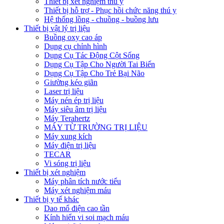
Thiết bị xét nghiệm thú y
Thiết bị hỗ trợ - Phục hồi chức năng thú y
Hệ thống lồng - chuồng - buồng lưu
Thiết bị vật lý trị liệu
Buồng oxy cao áp
Dụng cụ chỉnh hình
Dụng Cụ Tác Động Cột Sống
Dụng Cụ Tập Cho Người Tai Biến
Dụng Cụ Tập Cho Trẻ Bại Não
Giường kéo giãn
Laser trị liệu
Máy nén ép trị liệu
Máy siêu âm trị liệu
Máy Terahertz
MÁY TỪ TRƯỜNG TRỊ LIỆU
Máy xung kích
Máy điện trị liệu
TECAR
Vi sóng trị liệu
Thiết bị xét nghiệm
Máy phân tích nước tiểu
Máy xét nghiệm máu
Thiết bị y tế khác
Dao mổ điện cao tần
Kính hiển vi soi mạch máu