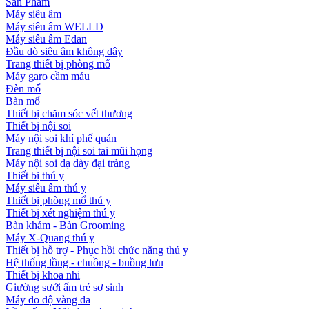
Sản Phẩm
Máy siêu âm
Máy siêu âm WELLD
Máy siêu âm Edan
Đầu dò siêu âm không dây
Trang thiết bị phòng mổ
Máy garo cầm máu
Đèn mổ
Bàn mổ
Thiết bị chăm sóc vết thương
Thiết bị nội soi
Máy nội soi khí phế quản
Trang thiết bị nội soi tai mũi họng
Máy nội soi dạ dày đại tràng
Thiết bị thú y
Máy siêu âm thú y
Thiết bị phòng mổ thú y
Thiết bị xét nghiệm thú y
Bàn khám - Bàn Grooming
Máy X-Quang thú y
Thiết bị hỗ trợ - Phục hồi chức năng thú y
Hệ thống lồng - chuồng - buồng lưu
Thiết bị khoa nhi
Giường sưởi ấm trẻ sơ sinh
Máy đo độ vàng da