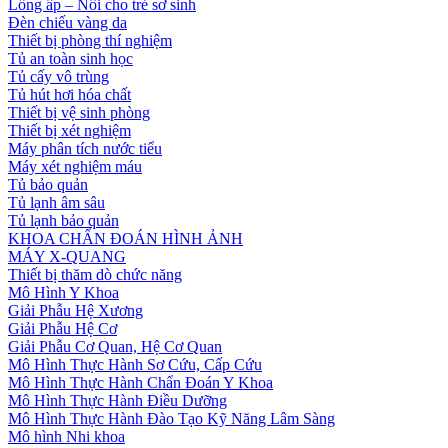
Lồng ấp – Nôi cho trẻ sơ sinh
Đèn chiếu vàng da
Thiết bị phòng thí nghiệm
Tủ an toàn sinh học
Tủ cấy vô trùng
Tủ hút hơi hóa chất
Thiết bị vệ sinh phòng
Thiết bị xét nghiệm
Máy phân tích nước tiểu
Máy xét nghiệm máu
Tủ bảo quản
Tủ lạnh âm sâu
Tủ lạnh bảo quản
KHOA CHẨN ĐOÁN HÌNH ẢNH
MÁY X-QUANG
Thiết bị thăm dò chức năng
Mô Hình Y Khoa
Giải Phẫu Hệ Xương
Giải Phẫu Hệ Cơ
Giải Phẫu Cơ Quan, Hệ Cơ Quan
Mô Hình Thực Hành Sơ Cứu, Cấp Cứu
Mô Hình Thực Hành Chẩn Đoán Y Khoa
Mô Hình Thực Hành Điều Dưỡng
Mô Hình Thực Hành Đào Tạo Kỹ Năng Lâm Sàng
Mô hình Nhi khoa