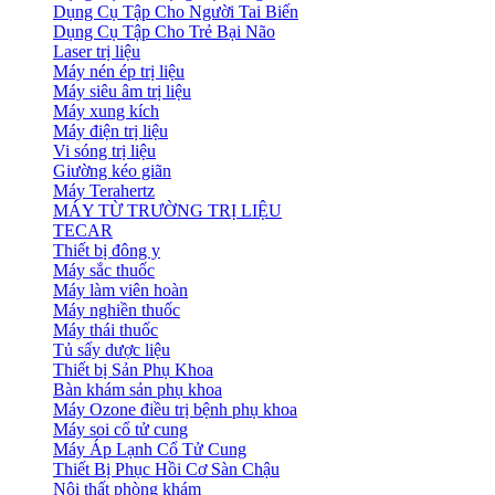
Dụng Cụ Tập Cho Người Tai Biến
Dụng Cụ Tập Cho Trẻ Bại Não
Laser trị liệu
Máy nén ép trị liệu
Máy siêu âm trị liệu
Máy xung kích
Máy điện trị liệu
Vi sóng trị liệu
Giường kéo giãn
Máy Terahertz
MÁY TỪ TRƯỜNG TRỊ LIỆU
TECAR
Thiết bị đông y
Máy sắc thuốc
Máy làm viên hoàn
Máy nghiền thuốc
Máy thái thuốc
Tủ sấy dược liệu
Thiết bị Sản Phụ Khoa
Bàn khám sản phụ khoa
Máy Ozone điều trị bệnh phụ khoa
Máy soi cổ tử cung
Máy Áp Lạnh Cổ Tử Cung
Thiết Bị Phục Hồi Cơ Sàn Chậu
Nội thất phòng khám