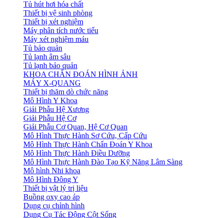
Tủ hút hơi hóa chất
Thiết bị vệ sinh phòng
Thiết bị xét nghiệm
Máy phân tích nước tiểu
Máy xét nghiệm máu
Tủ bảo quản
Tủ lạnh âm sâu
Tủ lạnh bảo quản
KHOA CHẨN ĐOÁN HÌNH ẢNH
MÁY X-QUANG
Thiết bị thăm dò chức năng
Mô Hình Y Khoa
Giải Phẫu Hệ Xương
Giải Phẫu Hệ Cơ
Giải Phẫu Cơ Quan, Hệ Cơ Quan
Mô Hình Thực Hành Sơ Cứu, Cấp Cứu
Mô Hình Thực Hành Chẩn Đoán Y Khoa
Mô Hình Thực Hành Điều Dưỡng
Mô Hình Thực Hành Đào Tạo Kỹ Năng Lâm Sàng
Mô hình Nhi khoa
Mô Hình Đông Y
Thiết bị vật lý trị liệu
Buồng oxy cao áp
Dụng cụ chỉnh hình
Dụng Cụ Tác Động Cột Sống