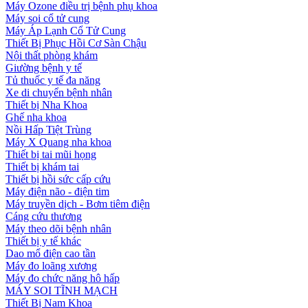
Máy Ozone điều trị bệnh phụ khoa
Máy soi cổ tử cung
Máy Áp Lạnh Cổ Tử Cung
Thiết Bị Phục Hồi Cơ Sàn Chậu
Nội thất phòng khám
Giường bệnh y tế
Tủ thuốc y tế đa năng
Xe di chuyển bệnh nhân
Thiết bị Nha Khoa
Ghế nha khoa
Nồi Hấp Tiệt Trùng
Máy X Quang nha khoa
Thiết bị tai mũi họng
Thiết bị khám tai
Thiết bị hồi sức cấp cứu
Máy điện não - điện tim
Máy truyền dịch - Bơm tiêm điện
Cáng cứu thương
Máy theo dõi bệnh nhân
Thiết bị y tế khác
Dao mổ điện cao tần
Máy đo loãng xương
Máy đo chức năng hô hấp
MÁY SOI TĨNH MẠCH
Thiết Bị Nam Khoa