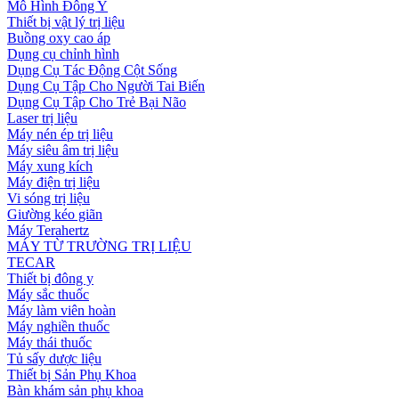
Mô Hình Đông Y
Thiết bị vật lý trị liệu
Buồng oxy cao áp
Dụng cụ chỉnh hình
Dụng Cụ Tác Động Cột Sống
Dụng Cụ Tập Cho Người Tai Biến
Dụng Cụ Tập Cho Trẻ Bại Não
Laser trị liệu
Máy nén ép trị liệu
Máy siêu âm trị liệu
Máy xung kích
Máy điện trị liệu
Vi sóng trị liệu
Giường kéo giãn
Máy Terahertz
MÁY TỪ TRƯỜNG TRỊ LIỆU
TECAR
Thiết bị đông y
Máy sắc thuốc
Máy làm viên hoàn
Máy nghiền thuốc
Máy thái thuốc
Tủ sấy dược liệu
Thiết bị Sản Phụ Khoa
Bàn khám sản phụ khoa