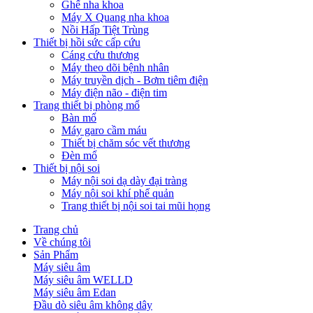
Ghế nha khoa
Máy X Quang nha khoa
Nồi Hấp Tiệt Trùng
Thiết bị hồi sức cấp cứu
Cáng cứu thương
Máy theo dõi bệnh nhân
Máy truyền dịch - Bơm tiêm điện
Máy điện não - điện tim
Trang thiết bị phòng mổ
Bàn mổ
Máy garo cầm máu
Thiết bị chăm sóc vết thương
Đèn mổ
Thiết bị nội soi
Máy nội soi dạ dày đại tràng
Máy nội soi khí phế quản
Trang thiết bị nội soi tai mũi họng
Trang chủ
Về chúng tôi
Sản Phẩm
Máy siêu âm
Máy siêu âm WELLD
Máy siêu âm Edan
Đầu dò siêu âm không dây