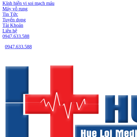
Kính hiển vi soi mạch máu
Máy vỗ rung
Tin Tức
Tuyển dụng
Tài Khoản
Liên hệ
0947.633.588
0947.633.588