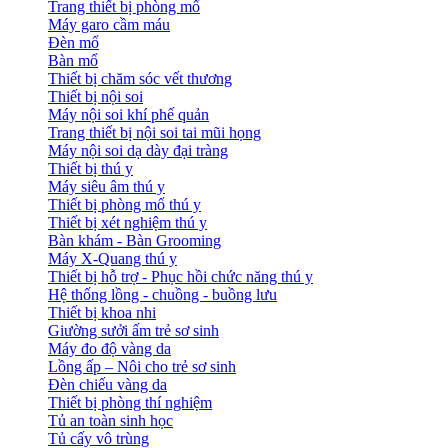
Trang thiết bị phòng mổ
Máy garo cầm máu
Đèn mổ
Bàn mổ
Thiết bị chăm sóc vết thương
Thiết bị nội soi
Máy nội soi khí phế quản
Trang thiết bị nội soi tai mũi họng
Máy nội soi dạ dày đại tràng
Thiết bị thú y
Máy siêu âm thú y
Thiết bị phòng mổ thú y
Thiết bị xét nghiệm thú y
Bàn khám - Bàn Grooming
Máy X-Quang thú y
Thiết bị hỗ trợ - Phục hồi chức năng thú y
Hệ thống lồng - chuồng - buồng lưu
Thiết bị khoa nhi
Giường sưởi ấm trẻ sơ sinh
Máy đo độ vàng da
Lồng ấp – Nôi cho trẻ sơ sinh
Đèn chiếu vàng da
Thiết bị phòng thí nghiệm
Tủ an toàn sinh học
Tủ cấy vô trùng