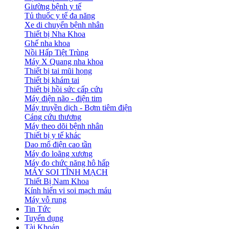
Giường bệnh y tế
Tủ thuốc y tế đa năng
Xe di chuyển bệnh nhân
Thiết bị Nha Khoa
Ghế nha khoa
Nồi Hấp Tiệt Trùng
Máy X Quang nha khoa
Thiết bị tai mũi họng
Thiết bị khám tai
Thiết bị hồi sức cấp cứu
Máy điện não - điện tim
Máy truyền dịch - Bơm tiêm điện
Cáng cứu thương
Máy theo dõi bệnh nhân
Thiết bị y tế khác
Dao mổ điện cao tần
Máy đo loãng xương
Máy đo chức năng hô hấp
MÁY SOI TĨNH MẠCH
Thiết Bị Nam Khoa
Kính hiển vi soi mạch máu
Máy vỗ rung
Tin Tức
Tuyển dụng
Tài Khoản