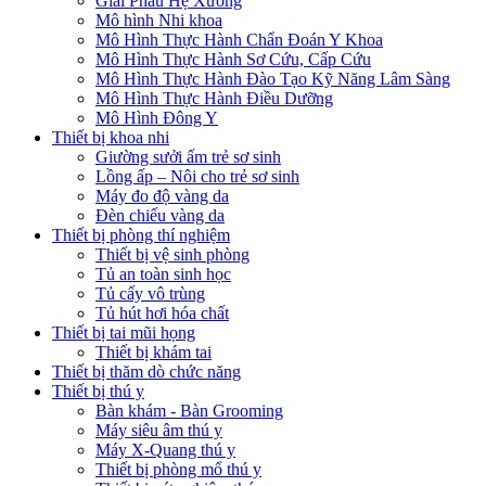
Giải Phẫu Hệ Xương
Mô hình Nhi khoa
Mô Hình Thực Hành Chẩn Đoán Y Khoa
Mô Hình Thực Hành Sơ Cứu, Cấp Cứu
Mô Hình Thực Hành Đào Tạo Kỹ Năng Lâm Sàng
Mô Hình Thực Hành Điều Dưỡng
Mô Hình Đông Y
Thiết bị khoa nhi
Giường sưởi ấm trẻ sơ sinh
Lồng ấp – Nôi cho trẻ sơ sinh
Máy đo độ vàng da
Đèn chiếu vàng da
Thiết bị phòng thí nghiệm
Thiết bị vệ sinh phòng
Tủ an toàn sinh học
Tủ cấy vô trùng
Tủ hút hơi hóa chất
Thiết bị tai mũi họng
Thiết bị khám tai
Thiết bị thăm dò chức năng
Thiết bị thú y
Bàn khám - Bàn Grooming
Máy siêu âm thú y
Máy X-Quang thú y
Thiết bị phòng mổ thú y