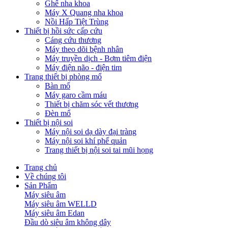
Ghế nha khoa
Máy X Quang nha khoa
Nồi Hấp Tiệt Trùng
Thiết bị hồi sức cấp cứu
Cáng cứu thương
Máy theo dõi bệnh nhân
Máy truyền dịch - Bơm tiêm điện
Máy điện não - điện tim
Trang thiết bị phòng mổ
Bàn mổ
Máy garo cầm máu
Thiết bị chăm sóc vết thương
Đèn mổ
Thiết bị nội soi
Máy nội soi dạ dày đại tràng
Máy nội soi khí phế quản
Trang thiết bị nội soi tai mũi họng
Trang chủ
Về chúng tôi
Sản Phẩm
Máy siêu âm
Máy siêu âm WELLD
Máy siêu âm Edan
Đầu dò siêu âm không dây