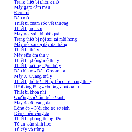
Trang thiết bị phòng mổ
Máy garo cầm máu
Đèn mổ
Bàn mổ
Thiết bị chăm sóc vết thương
Thiết bị nội soi
Máy nội soi khí phế quản
Trang thiết bị nội soi tai mũi họng
Máy nội soi dạ dày đại tràng
Thiết bị thú y
Máy siêu âm thú y
Thiết bị phòng mổ thú y
Thiết bị xét nghiệm thú y
Bàn khám - Bàn Grooming
Máy X-Quang thú y
Thiết bị hỗ trợ - Phục hồi chức năng thú y
Hệ thống lồng - chuồng - buồng lưu
Thiết bị khoa nhi
Giường sưởi ấm trẻ sơ sinh
Máy đo độ vàng da
Lồng ấp – Nôi cho trẻ sơ sinh
Đèn chiếu vàng da
Thiết bị phòng thí nghiệm
Tủ an toàn sinh học
Tủ cấy vô trùng