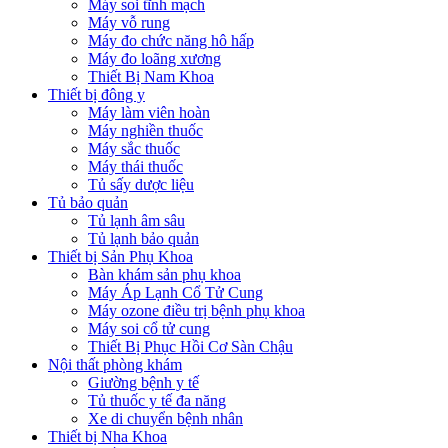
Máy soi tĩnh mạch
Máy vỗ rung
Máy đo chức năng hô hấp
Máy đo loãng xương
Thiết Bị Nam Khoa
Thiết bị đông y
Máy làm viên hoàn
Máy nghiền thuốc
Máy sắc thuốc
Máy thái thuốc
Tủ sấy dược liệu
Tủ bảo quản
Tủ lạnh âm sâu
Tủ lạnh bảo quản
Thiết bị Sản Phụ Khoa
Bàn khám sản phụ khoa
Máy Áp Lạnh Cổ Tử Cung
Máy ozone điều trị bệnh phụ khoa
Máy soi cổ tử cung
Thiết Bị Phục Hồi Cơ Sàn Chậu
Nội thất phòng khám
Giường bệnh y tế
Tủ thuốc y tế đa năng
Xe di chuyển bệnh nhân
Thiết bị Nha Khoa