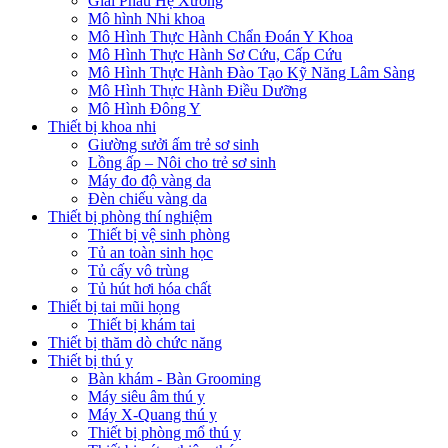
Giải Phẫu Hệ Xương
Mô hình Nhi khoa
Mô Hình Thực Hành Chẩn Đoán Y Khoa
Mô Hình Thực Hành Sơ Cứu, Cấp Cứu
Mô Hình Thực Hành Đào Tạo Kỹ Năng Lâm Sàng
Mô Hình Thực Hành Điều Dưỡng
Mô Hình Đông Y
Thiết bị khoa nhi
Giường sưởi ấm trẻ sơ sinh
Lồng ấp – Nôi cho trẻ sơ sinh
Máy đo độ vàng da
Đèn chiếu vàng da
Thiết bị phòng thí nghiệm
Thiết bị vệ sinh phòng
Tủ an toàn sinh học
Tủ cấy vô trùng
Tủ hút hơi hóa chất
Thiết bị tai mũi họng
Thiết bị khám tai
Thiết bị thăm dò chức năng
Thiết bị thú y
Bàn khám - Bàn Grooming
Máy siêu âm thú y
Máy X-Quang thú y
Thiết bị phòng mổ thú y