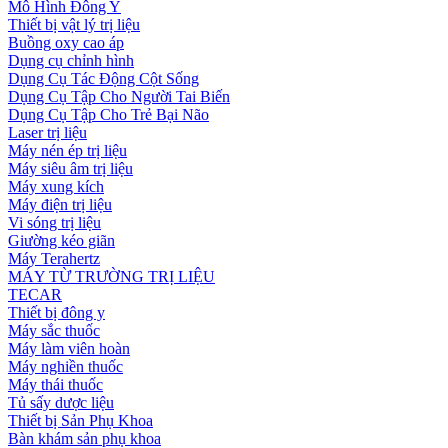
Mô Hình Đông Y
Thiết bị vật lý trị liệu
Buồng oxy cao áp
Dụng cụ chỉnh hình
Dụng Cụ Tác Động Cột Sống
Dụng Cụ Tập Cho Người Tai Biến
Dụng Cụ Tập Cho Trẻ Bại Não
Laser trị liệu
Máy nén ép trị liệu
Máy siêu âm trị liệu
Máy xung kích
Máy điện trị liệu
Vi sóng trị liệu
Giường kéo giãn
Máy Terahertz
MÁY TỪ TRƯỜNG TRỊ LIỆU
TECAR
Thiết bị đông y
Máy sắc thuốc
Máy làm viên hoàn
Máy nghiền thuốc
Máy thái thuốc
Tủ sấy dược liệu
Thiết bị Sản Phụ Khoa
Bàn khám sản phụ khoa