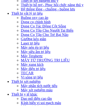
Thiết bị xét nghiệm thú y
Thiết bị hỗ trợ - Phục hồi chức năng thú y
Hệ thống lồng - chuồng - buồng lưu
Thiết bị vật lý trị liệu
Buồng oxy cao áp
Dụng cụ chỉnh hình
Dụng Cụ Tác Động Cột Sống
Dụng Cụ Tập Cho Người Tai Biến
Dụng Cụ Tập Cho Trẻ Bại Não
Giường kéo giãn
Laser trị liệu
Máy nén ép trị liệu
Máy siêu âm trị liệu
Máy Terahertz
MÁY TỪ TRƯỜNG TRỊ LIỆU
Máy xung kích
Máy điện trị liệu
TECAR
Vi sóng trị liệu
Thiết bị xét nghiệm
Máy phân tích nước tiểu
Máy xét nghiệm máu
Thiết bị y tế khác
Dao mổ điện cao tần
Kính hiển vi soi mạch máu