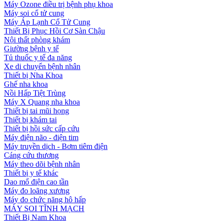
Máy Ozone điều trị bệnh phụ khoa
Máy soi cổ tử cung
Máy Áp Lạnh Cổ Tử Cung
Thiết Bị Phục Hồi Cơ Sàn Chậu
Nội thất phòng khám
Giường bệnh y tế
Tủ thuốc y tế đa năng
Xe di chuyển bệnh nhân
Thiết bị Nha Khoa
Ghế nha khoa
Nồi Hấp Tiệt Trùng
Máy X Quang nha khoa
Thiết bị tai mũi họng
Thiết bị khám tai
Thiết bị hồi sức cấp cứu
Máy điện não - điện tim
Máy truyền dịch - Bơm tiêm điện
Cáng cứu thương
Máy theo dõi bệnh nhân
Thiết bị y tế khác
Dao mổ điện cao tần
Máy đo loãng xương
Máy đo chức năng hô hấp
MÁY SOI TĨNH MẠCH
Thiết Bị Nam Khoa