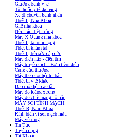
Giường bệnh y tế
Tủ thuốc y tế đa năng
Xe di chuyển bệnh nhân
Thiết bị Nha Khoa
Ghế nha khoa
Nồi Hấp Tiệt Trùng
Máy X Quang nha khoa
Thiết bị tai mũi họng
Thiết bị khám tai
Thiết bị hồi sức cấp cứu
Máy điện não - điện tim
Máy truyền dịch - Bơm tiêm điện
Cáng cứu thương
Máy theo dõi bệnh nhân
Thiết bị y tế khác
Dao mổ điện cao tần
Máy đo loãng xương
Máy đo chức năng hô hấp
MÁY SOI TĨNH MẠCH
Thiết Bị Nam Khoa
Kính hiển vi soi mạch máu
Máy vỗ rung
Tin Tức
Tuyển dụng
Tài Khoản