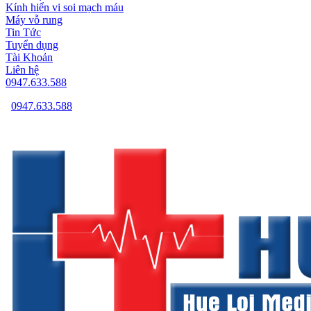
Kính hiển vi soi mạch máu
Máy vỗ rung
Tin Tức
Tuyển dụng
Tài Khoản
Liên hệ
0947.633.588
0947.633.588