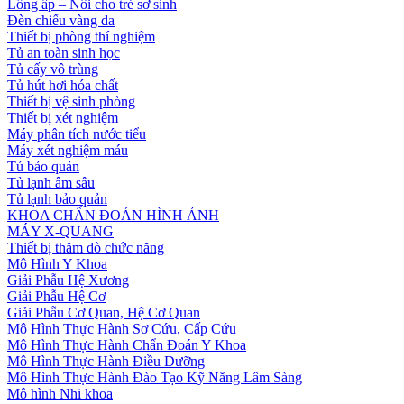
Lồng ấp – Nôi cho trẻ sơ sinh
Đèn chiếu vàng da
Thiết bị phòng thí nghiệm
Tủ an toàn sinh học
Tủ cấy vô trùng
Tủ hút hơi hóa chất
Thiết bị vệ sinh phòng
Thiết bị xét nghiệm
Máy phân tích nước tiểu
Máy xét nghiệm máu
Tủ bảo quản
Tủ lạnh âm sâu
Tủ lạnh bảo quản
KHOA CHẨN ĐOÁN HÌNH ẢNH
MÁY X-QUANG
Thiết bị thăm dò chức năng
Mô Hình Y Khoa
Giải Phẫu Hệ Xương
Giải Phẫu Hệ Cơ
Giải Phẫu Cơ Quan, Hệ Cơ Quan
Mô Hình Thực Hành Sơ Cứu, Cấp Cứu
Mô Hình Thực Hành Chẩn Đoán Y Khoa
Mô Hình Thực Hành Điều Dưỡng
Mô Hình Thực Hành Đào Tạo Kỹ Năng Lâm Sàng
Mô hình Nhi khoa