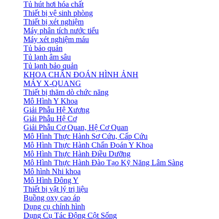
Tủ hút hơi hóa chất
Thiết bị vệ sinh phòng
Thiết bị xét nghiệm
Máy phân tích nước tiểu
Máy xét nghiệm máu
Tủ bảo quản
Tủ lạnh âm sâu
Tủ lạnh bảo quản
KHOA CHẨN ĐOÁN HÌNH ẢNH
MÁY X-QUANG
Thiết bị thăm dò chức năng
Mô Hình Y Khoa
Giải Phẫu Hệ Xương
Giải Phẫu Hệ Cơ
Giải Phẫu Cơ Quan, Hệ Cơ Quan
Mô Hình Thực Hành Sơ Cứu, Cấp Cứu
Mô Hình Thực Hành Chẩn Đoán Y Khoa
Mô Hình Thực Hành Điều Dưỡng
Mô Hình Thực Hành Đào Tạo Kỹ Năng Lâm Sàng
Mô hình Nhi khoa
Mô Hình Đông Y
Thiết bị vật lý trị liệu
Buồng oxy cao áp
Dụng cụ chỉnh hình
Dụng Cụ Tác Động Cột Sống