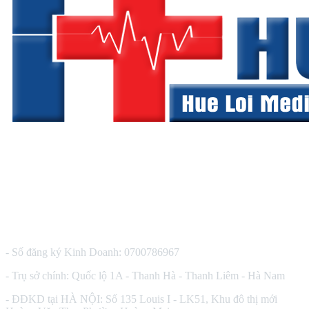
CÔNG TY TNHH THIẾT BỊ Y TẾ HUÊ LỢI
- Số đăng ký Kinh Doanh: 0700786967
- Trụ sở chính: Quốc lộ 1A - Thanh Hà - Thanh Liêm - Hà Nam
- ĐĐKD tại HÀ NỘI: Số 135 Louis I - LK51, Khu đô thị mới