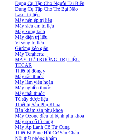
Dụng Cụ Tập Cho Người Tai Biến
Dụng Cụ Tập Cho Trẻ Bại Não
Laser trị liệu
Máy nén ép trị liệu
Máy siêu âm trị liệu
Máy xung kích
Máy điện trị liệu
Vi sóng trị liệu
Giường kéo giãn
Máy Terahertz
MÁY TỪ TRƯỜNG TRỊ LIỆU
TECAR
Thiết bị đông y
Máy sắc thuốc
Máy làm viên hoàn
Máy nghiền thuốc
Máy thái thuốc
Tủ sấy dược liệu
Thiết bị Sản Phụ Khoa
Bàn khám sản phụ khoa
Máy Ozone điều trị bệnh phụ khoa
Máy soi cổ tử cung
Máy Áp Lạnh Cổ Tử Cung
Thiết Bị Phục Hồi Cơ Sàn Chậu
Nội thất phòng khám