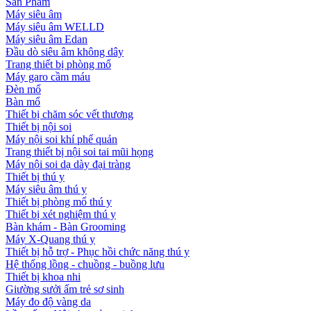
Sản Phẩm
Máy siêu âm
Máy siêu âm WELLD
Máy siêu âm Edan
Đầu dò siêu âm không dây
Trang thiết bị phòng mổ
Máy garo cầm máu
Đèn mổ
Bàn mổ
Thiết bị chăm sóc vết thương
Thiết bị nội soi
Máy nội soi khí phế quản
Trang thiết bị nội soi tai mũi họng
Máy nội soi dạ dày đại tràng
Thiết bị thú y
Máy siêu âm thú y
Thiết bị phòng mổ thú y
Thiết bị xét nghiệm thú y
Bàn khám - Bàn Grooming
Máy X-Quang thú y
Thiết bị hỗ trợ - Phục hồi chức năng thú y
Hệ thống lồng - chuồng - buồng lưu
Thiết bị khoa nhi
Giường sưởi ấm trẻ sơ sinh
Máy đo độ vàng da