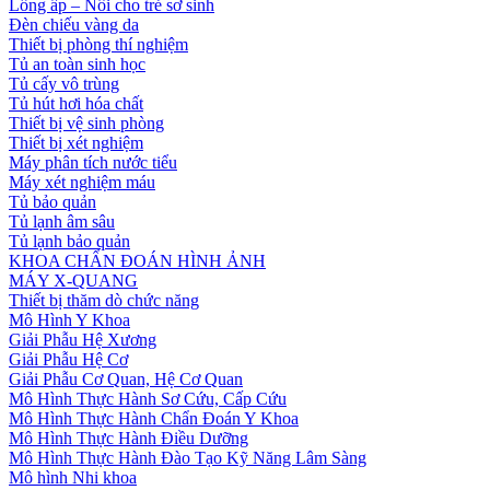
Lồng ấp – Nôi cho trẻ sơ sinh
Đèn chiếu vàng da
Thiết bị phòng thí nghiệm
Tủ an toàn sinh học
Tủ cấy vô trùng
Tủ hút hơi hóa chất
Thiết bị vệ sinh phòng
Thiết bị xét nghiệm
Máy phân tích nước tiểu
Máy xét nghiệm máu
Tủ bảo quản
Tủ lạnh âm sâu
Tủ lạnh bảo quản
KHOA CHẨN ĐOÁN HÌNH ẢNH
MÁY X-QUANG
Thiết bị thăm dò chức năng
Mô Hình Y Khoa
Giải Phẫu Hệ Xương
Giải Phẫu Hệ Cơ
Giải Phẫu Cơ Quan, Hệ Cơ Quan
Mô Hình Thực Hành Sơ Cứu, Cấp Cứu
Mô Hình Thực Hành Chẩn Đoán Y Khoa
Mô Hình Thực Hành Điều Dưỡng
Mô Hình Thực Hành Đào Tạo Kỹ Năng Lâm Sàng
Mô hình Nhi khoa