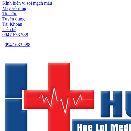
Kính hiển vi soi mạch máu
Máy vỗ rung
Tin Tức
Tuyển dụng
Tài Khoản
Liên hệ
0947.633.588
0947.633.588