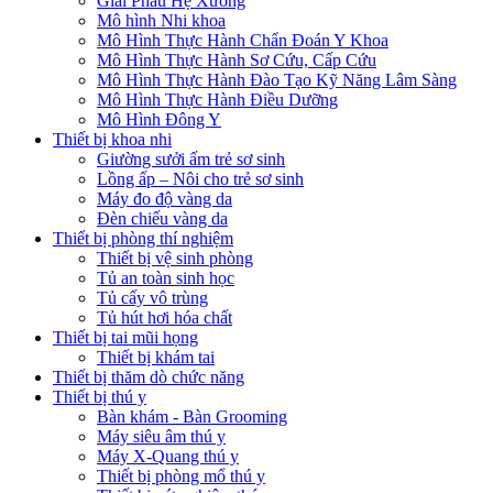
Giải Phẫu Hệ Xương
Mô hình Nhi khoa
Mô Hình Thực Hành Chẩn Đoán Y Khoa
Mô Hình Thực Hành Sơ Cứu, Cấp Cứu
Mô Hình Thực Hành Đào Tạo Kỹ Năng Lâm Sàng
Mô Hình Thực Hành Điều Dưỡng
Mô Hình Đông Y
Thiết bị khoa nhi
Giường sưởi ấm trẻ sơ sinh
Lồng ấp – Nôi cho trẻ sơ sinh
Máy đo độ vàng da
Đèn chiếu vàng da
Thiết bị phòng thí nghiệm
Thiết bị vệ sinh phòng
Tủ an toàn sinh học
Tủ cấy vô trùng
Tủ hút hơi hóa chất
Thiết bị tai mũi họng
Thiết bị khám tai
Thiết bị thăm dò chức năng
Thiết bị thú y
Bàn khám - Bàn Grooming
Máy siêu âm thú y
Máy X-Quang thú y
Thiết bị phòng mổ thú y