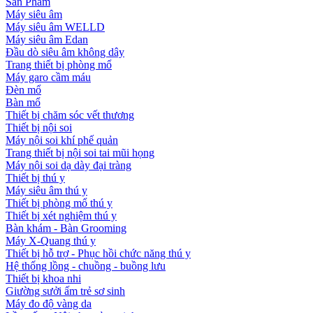
Sản Phẩm
Máy siêu âm
Máy siêu âm WELLD
Máy siêu âm Edan
Đầu dò siêu âm không dây
Trang thiết bị phòng mổ
Máy garo cầm máu
Đèn mổ
Bàn mổ
Thiết bị chăm sóc vết thương
Thiết bị nội soi
Máy nội soi khí phế quản
Trang thiết bị nội soi tai mũi họng
Máy nội soi dạ dày đại tràng
Thiết bị thú y
Máy siêu âm thú y
Thiết bị phòng mổ thú y
Thiết bị xét nghiệm thú y
Bàn khám - Bàn Grooming
Máy X-Quang thú y
Thiết bị hỗ trợ - Phục hồi chức năng thú y
Hệ thống lồng - chuồng - buồng lưu
Thiết bị khoa nhi
Giường sưởi ấm trẻ sơ sinh
Máy đo độ vàng da