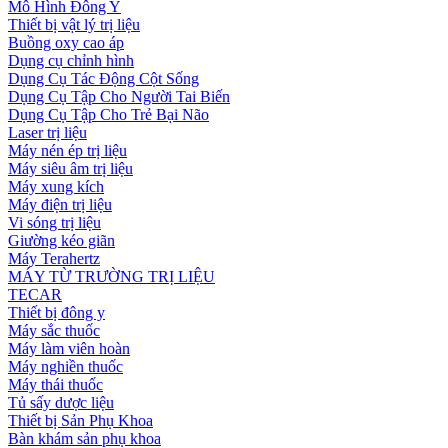
Mô Hình Đông Y
Thiết bị vật lý trị liệu
Buồng oxy cao áp
Dụng cụ chỉnh hình
Dụng Cụ Tác Động Cột Sống
Dụng Cụ Tập Cho Người Tai Biến
Dụng Cụ Tập Cho Trẻ Bại Não
Laser trị liệu
Máy nén ép trị liệu
Máy siêu âm trị liệu
Máy xung kích
Máy điện trị liệu
Vi sóng trị liệu
Giường kéo giãn
Máy Terahertz
MÁY TỪ TRƯỜNG TRỊ LIỆU
TECAR
Thiết bị đông y
Máy sắc thuốc
Máy làm viên hoàn
Máy nghiền thuốc
Máy thái thuốc
Tủ sấy dược liệu
Thiết bị Sản Phụ Khoa
Bàn khám sản phụ khoa