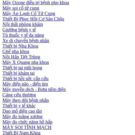
Máy Ozone điều trị bệnh phụ khoa
Máy soi cổ tử cung
Máy Áp Lạnh Cổ Tử Cung
Thiết Bị Phục Hồi Cơ Sàn Chậu
Nội thất phòng khám
Giường bệnh y tế
Tủ thuốc y tế đa năng
Xe di chuyển bệnh nhân
Thiết bị Nha Khoa
Ghế nha khoa
Nồi Hấp Tiệt Trùng
Máy X Quang nha khoa
Thiết bị tai mũi họng
Thiết bị khám tai
Thiết bị hồi sức cấp cứu
Máy điện não - điện tim
Máy truyền dịch - Bơm tiêm điện
Cáng cứu thương
Máy theo dõi bệnh nhân
Thiết bị y tế khác
Dao mổ điện cao tần
Máy đo loãng xương
Máy đo chức năng hô hấp
MÁY SOI TĨNH MẠCH
Thiết Bị Nam Khoa