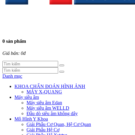
0 sản phẩm
Giá bán: 0đ
Danh mục
KHOA CHẨN ĐOÁN HÌNH ẢNH
MÁY X-QUANG
Máy siêu âm
Máy siêu âm Edan
Máy siêu âm WELLD
Đầu dò siêu âm không dây
Mô Hình Y Khoa
Giải Phẫu Cơ Quan, Hệ Cơ Quan
Giải Phẫu Hệ Cơ