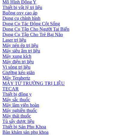
Mô Hình Đông Y
Thiết bị vật lý trị liệu
Buồng oxy cao áp
Dụng cụ chỉnh hình
Dụng Cụ Tác Động Cột Sống
Dụng Cụ Tập Cho Người Tai Biến
Dụng Cụ Tập Cho Trẻ Bại Não
Laser trị liệu
Máy nén ép trị liệu
Máy siêu âm trị liệu
Máy xung kích
Máy điện trị liệu
Vi sóng trị liệu
Giường kéo giãn
Máy Terahertz
MÁY TỪ TRƯỜNG TRỊ LIỆU
TECAR
Thiết bị đông y
Máy sắc thuốc
Máy làm viên hoàn
Máy nghiền thuốc
Máy thái thuốc
Tủ sấy dược liệu
Thiết bị Sản Phụ Khoa
Bàn khám sản phụ khoa