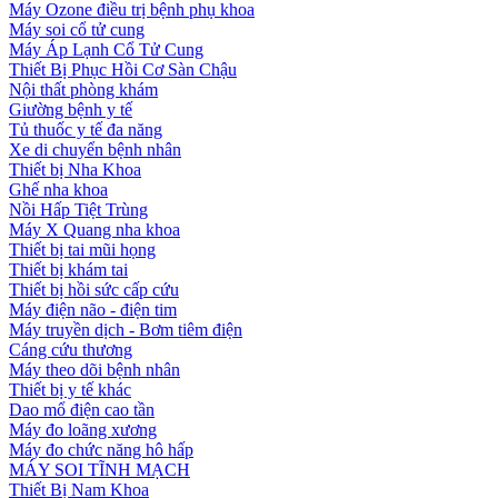
Máy Ozone điều trị bệnh phụ khoa
Máy soi cổ tử cung
Máy Áp Lạnh Cổ Tử Cung
Thiết Bị Phục Hồi Cơ Sàn Chậu
Nội thất phòng khám
Giường bệnh y tế
Tủ thuốc y tế đa năng
Xe di chuyển bệnh nhân
Thiết bị Nha Khoa
Ghế nha khoa
Nồi Hấp Tiệt Trùng
Máy X Quang nha khoa
Thiết bị tai mũi họng
Thiết bị khám tai
Thiết bị hồi sức cấp cứu
Máy điện não - điện tim
Máy truyền dịch - Bơm tiêm điện
Cáng cứu thương
Máy theo dõi bệnh nhân
Thiết bị y tế khác
Dao mổ điện cao tần
Máy đo loãng xương
Máy đo chức năng hô hấp
MÁY SOI TĨNH MẠCH
Thiết Bị Nam Khoa