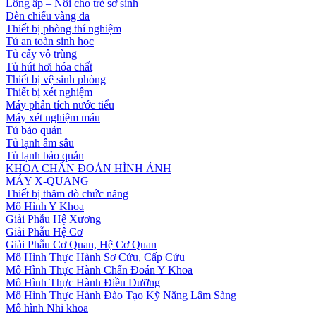
Lồng ấp – Nôi cho trẻ sơ sinh
Đèn chiếu vàng da
Thiết bị phòng thí nghiệm
Tủ an toàn sinh học
Tủ cấy vô trùng
Tủ hút hơi hóa chất
Thiết bị vệ sinh phòng
Thiết bị xét nghiệm
Máy phân tích nước tiểu
Máy xét nghiệm máu
Tủ bảo quản
Tủ lạnh âm sâu
Tủ lạnh bảo quản
KHOA CHẨN ĐOÁN HÌNH ẢNH
MÁY X-QUANG
Thiết bị thăm dò chức năng
Mô Hình Y Khoa
Giải Phẫu Hệ Xương
Giải Phẫu Hệ Cơ
Giải Phẫu Cơ Quan, Hệ Cơ Quan
Mô Hình Thực Hành Sơ Cứu, Cấp Cứu
Mô Hình Thực Hành Chẩn Đoán Y Khoa
Mô Hình Thực Hành Điều Dưỡng
Mô Hình Thực Hành Đào Tạo Kỹ Năng Lâm Sàng
Mô hình Nhi khoa