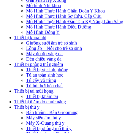
Giải Phẫu Hệ Xương
Mô hình Nhi khoa
Mô Hình Thực Hành Chẩn Đoán Y Khoa
Mô Hình Thực Hành Sơ Cứu, Cấp Cứu
Mô Hình Thực Hành Đào Tạo Kỹ Năng Lâm Sàng
Mô Hình Thực Hành Điều Dưỡng
Mô Hình Đông Y
Thiết bị khoa nhi
Giường sưởi ấm trẻ sơ sinh
Lồng ấp – Nôi cho trẻ sơ sinh
Máy đo độ vàng da
Đèn chiếu vàng da
Thiết bị phòng thí nghiệm
Thiết bị vệ sinh phòng
Tủ an toàn sinh học
Tủ cấy vô trùng
Tủ hút hơi hóa chất
Thiết bị tai mũi họng
Thiết bị khám tai
Thiết bị thăm dò chức năng
Thiết bị thú y
Bàn khám - Bàn Grooming
Máy siêu âm thú y
Máy X-Quang thú y
Thiết bị phòng mổ thú y