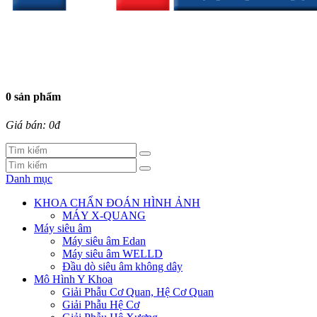
0 sản phẩm
Giá bán: 0đ
Danh mục
KHOA CHẨN ĐOÁN HÌNH ẢNH
MÁY X-QUANG
Máy siêu âm
Máy siêu âm Edan
Máy siêu âm WELLD
Đầu dò siêu âm không dây
Mô Hình Y Khoa
Giải Phẫu Cơ Quan, Hệ Cơ Quan
Giải Phẫu Hệ Cơ