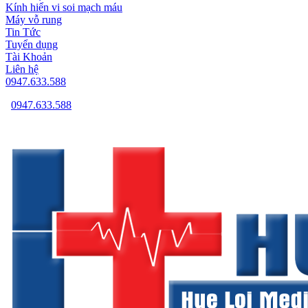
Kính hiển vi soi mạch máu
Máy vỗ rung
Tin Tức
Tuyển dụng
Tài Khoản
Liên hệ
0947.633.588
0947.633.588