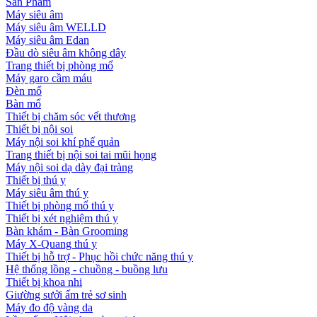
Sản Phẩm
Máy siêu âm
Máy siêu âm WELLD
Máy siêu âm Edan
Đầu dò siêu âm không dây
Trang thiết bị phòng mổ
Máy garo cầm máu
Đèn mổ
Bàn mổ
Thiết bị chăm sóc vết thương
Thiết bị nội soi
Máy nội soi khí phế quản
Trang thiết bị nội soi tai mũi họng
Máy nội soi dạ dày đại tràng
Thiết bị thú y
Máy siêu âm thú y
Thiết bị phòng mổ thú y
Thiết bị xét nghiệm thú y
Bàn khám - Bàn Grooming
Máy X-Quang thú y
Thiết bị hỗ trợ - Phục hồi chức năng thú y
Hệ thống lồng - chuồng - buồng lưu
Thiết bị khoa nhi
Giường sưởi ấm trẻ sơ sinh
Máy đo độ vàng da