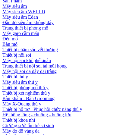
Sản Phẩm
Máy siêu âm
Máy siêu âm WELLD
Máy siêu âm Edan
Đầu dò siêu âm không dây
Trang thiết bị phòng mổ
Máy garo cầm máu
Đèn mổ
Bàn mổ
Thiết bị chăm sóc vết thương
Thiết bị nội soi
Máy nội soi khí phế quản
Trang thiết bị nội soi tai mũi họng
Máy nội soi dạ dày đại tràng
Thiết bị thú y
Máy siêu âm thú y
Thiết bị phòng mổ thú y
Thiết bị xét nghiệm thú y
Bàn khám - Bàn Grooming
Máy X-Quang thú y
Thiết bị hỗ trợ - Phục hồi chức năng thú y
Hệ thống lồng - chuồng - buồng lưu
Thiết bị khoa nhi
Giường sưởi ấm trẻ sơ sinh
Máy đo độ vàng da