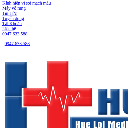
Kính hiển vi soi mạch máu
Máy vỗ rung
Tin Tức
Tuyển dụng
Tài Khoản
Liên hệ
0947.633.588
0947.633.588