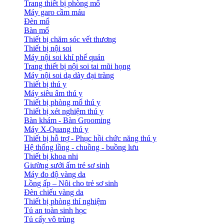
Trang thiết bị phòng mổ
Máy garo cầm máu
Đèn mổ
Bàn mổ
Thiết bị chăm sóc vết thương
Thiết bị nội soi
Máy nội soi khí phế quản
Trang thiết bị nội soi tai mũi họng
Máy nội soi dạ dày đại tràng
Thiết bị thú y
Máy siêu âm thú y
Thiết bị phòng mổ thú y
Thiết bị xét nghiệm thú y
Bàn khám - Bàn Grooming
Máy X-Quang thú y
Thiết bị hỗ trợ - Phục hồi chức năng thú y
Hệ thống lồng - chuồng - buồng lưu
Thiết bị khoa nhi
Giường sưởi ấm trẻ sơ sinh
Máy đo độ vàng da
Lồng ấp – Nôi cho trẻ sơ sinh
Đèn chiếu vàng da
Thiết bị phòng thí nghiệm
Tủ an toàn sinh học
Tủ cấy vô trùng