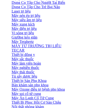
Dụng Cụ Tập Cho Người Tai Biến
Dụng Cụ Tập Cho Trẻ Bại Não
Laser trị liệu
Máy nén ép trị liệu
Máy siêu âm trị liệu
Máy xung kích
Máy điện trị liệu
Vi sóng trị liệu
Giường kéo giãn
Máy Terahertz
MÁY TỪ TRƯỜNG TRỊ LIỆU
TECAR
Thiết bị đông y
Máy sắc thuốc
Máy làm viên hoàn
Máy nghiền thuốc
Máy thái thuốc
Tủ sấy dược liệu
Thiết bị Sản Phụ Khoa
Bàn khám sản phụ khoa
Máy Ozone điều trị bệnh phụ khoa
Máy soi cổ tử cung
Máy Áp Lạnh Cổ Tử Cung
Thiết Bị Phục Hồi Cơ Sàn Chậu
Nội thất phòng khám