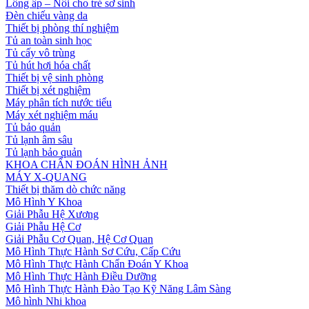
Lồng ấp – Nôi cho trẻ sơ sinh
Đèn chiếu vàng da
Thiết bị phòng thí nghiệm
Tủ an toàn sinh học
Tủ cấy vô trùng
Tủ hút hơi hóa chất
Thiết bị vệ sinh phòng
Thiết bị xét nghiệm
Máy phân tích nước tiểu
Máy xét nghiệm máu
Tủ bảo quản
Tủ lạnh âm sâu
Tủ lạnh bảo quản
KHOA CHẨN ĐOÁN HÌNH ẢNH
MÁY X-QUANG
Thiết bị thăm dò chức năng
Mô Hình Y Khoa
Giải Phẫu Hệ Xương
Giải Phẫu Hệ Cơ
Giải Phẫu Cơ Quan, Hệ Cơ Quan
Mô Hình Thực Hành Sơ Cứu, Cấp Cứu
Mô Hình Thực Hành Chẩn Đoán Y Khoa
Mô Hình Thực Hành Điều Dưỡng
Mô Hình Thực Hành Đào Tạo Kỹ Năng Lâm Sàng
Mô hình Nhi khoa