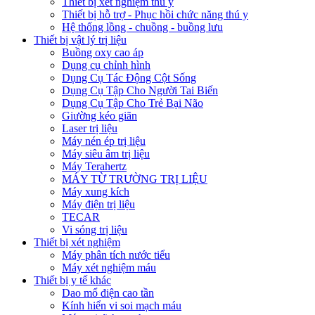
Thiết bị xét nghiệm thú y
Thiết bị hỗ trợ - Phục hồi chức năng thú y
Hệ thống lồng - chuồng - buồng lưu
Thiết bị vật lý trị liệu
Buồng oxy cao áp
Dụng cụ chỉnh hình
Dụng Cụ Tác Động Cột Sống
Dụng Cụ Tập Cho Người Tai Biến
Dụng Cụ Tập Cho Trẻ Bại Não
Giường kéo giãn
Laser trị liệu
Máy nén ép trị liệu
Máy siêu âm trị liệu
Máy Terahertz
MÁY TỪ TRƯỜNG TRỊ LIỆU
Máy xung kích
Máy điện trị liệu
TECAR
Vi sóng trị liệu
Thiết bị xét nghiệm
Máy phân tích nước tiểu
Máy xét nghiệm máu
Thiết bị y tế khác
Dao mổ điện cao tần
Kính hiển vi soi mạch máu