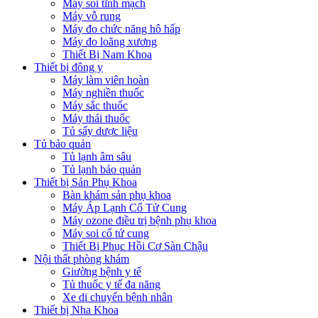
Máy soi tĩnh mạch
Máy vỗ rung
Máy đo chức năng hô hấp
Máy đo loãng xương
Thiết Bị Nam Khoa
Thiết bị đông y
Máy làm viên hoàn
Máy nghiền thuốc
Máy sắc thuốc
Máy thái thuốc
Tủ sấy dược liệu
Tủ bảo quản
Tủ lạnh âm sâu
Tủ lạnh bảo quản
Thiết bị Sản Phụ Khoa
Bàn khám sản phụ khoa
Máy Áp Lạnh Cổ Tử Cung
Máy ozone điều trị bệnh phụ khoa
Máy soi cổ tử cung
Thiết Bị Phục Hồi Cơ Sàn Chậu
Nội thất phòng khám
Giường bệnh y tế
Tủ thuốc y tế đa năng
Xe di chuyển bệnh nhân
Thiết bị Nha Khoa