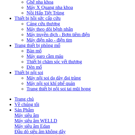
Ghế nha khoa
Máy X Quang nha khoa
Nồi Hấp Tiệt Trùng
Thiết bị hồi sức cấp cứu
Cáng cứu thương
Máy theo dõi bệnh nhân
Máy truyền dịch - Bơm tiêm điện
Máy điện não - điện tim
Trang thiết bị phòng mổ
Bàn mổ
Máy garo cầm máu
Thiết bị chăm sóc vết thương
Đèn mổ
Thiết bị nội soi
Máy nội soi dạ dày đại tràng
Máy nội soi khí phế quản
Trang thiết bị nội soi tai mũi họng
Trang chủ
Về chúng tôi
Sản Phẩm
Máy siêu âm
Máy siêu âm WELLD
Máy siêu âm Edan
Đầu dò siêu âm không dây