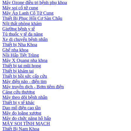
Máy Ozone điều trị bệnh phụ khoa
Máy soi cổ tử cung
Máy Áp Lạnh Cổ Tử Cung
Thiết Bị Phục Hồi Cơ Sàn Chậu
Nội thất phòng khám
Giường bệnh y tế
Tủ thuốc y tế đa năng
Xe di chuyển bệnh nhân
Thiết bị Nha Khoa
Ghế nha khoa
Nồi Hấp Tiệt Trùng
Máy X Quang nha khoa
Thiết bị tai mũi họng
Thiết bị khám tai
Thiết bị hồi sức cấp cứu
Máy điện não - điện tim
Máy truyền dịch - Bơm tiêm điện
Cáng cứu thương
Máy theo dõi bệnh nhân
Thiết bị y tế khác
Dao mổ điện cao tần
Máy đo loãng xương
Máy đo chức năng hô hấp
MÁY SOI TĨNH MẠCH
Thiết Bị Nam Khoa