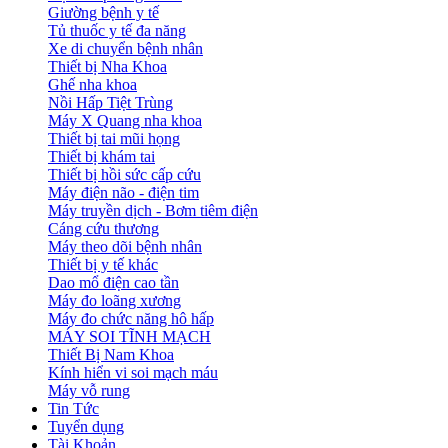
Giường bệnh y tế
Tủ thuốc y tế đa năng
Xe di chuyển bệnh nhân
Thiết bị Nha Khoa
Ghế nha khoa
Nồi Hấp Tiệt Trùng
Máy X Quang nha khoa
Thiết bị tai mũi họng
Thiết bị khám tai
Thiết bị hồi sức cấp cứu
Máy điện não - điện tim
Máy truyền dịch - Bơm tiêm điện
Cáng cứu thương
Máy theo dõi bệnh nhân
Thiết bị y tế khác
Dao mổ điện cao tần
Máy đo loãng xương
Máy đo chức năng hô hấp
MÁY SOI TĨNH MẠCH
Thiết Bị Nam Khoa
Kính hiển vi soi mạch máu
Máy vỗ rung
Tin Tức
Tuyển dụng
Tài Khoản