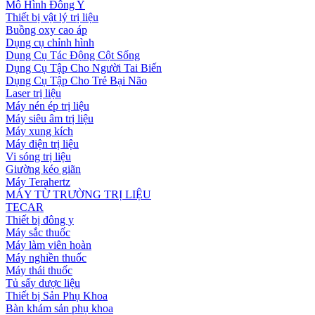
Mô Hình Đông Y
Thiết bị vật lý trị liệu
Buồng oxy cao áp
Dụng cụ chỉnh hình
Dụng Cụ Tác Động Cột Sống
Dụng Cụ Tập Cho Người Tai Biến
Dụng Cụ Tập Cho Trẻ Bại Não
Laser trị liệu
Máy nén ép trị liệu
Máy siêu âm trị liệu
Máy xung kích
Máy điện trị liệu
Vi sóng trị liệu
Giường kéo giãn
Máy Terahertz
MÁY TỪ TRƯỜNG TRỊ LIỆU
TECAR
Thiết bị đông y
Máy sắc thuốc
Máy làm viên hoàn
Máy nghiền thuốc
Máy thái thuốc
Tủ sấy dược liệu
Thiết bị Sản Phụ Khoa
Bàn khám sản phụ khoa