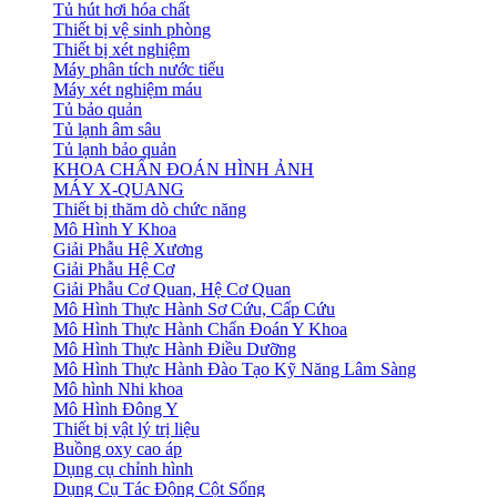
Tủ hút hơi hóa chất
Thiết bị vệ sinh phòng
Thiết bị xét nghiệm
Máy phân tích nước tiểu
Máy xét nghiệm máu
Tủ bảo quản
Tủ lạnh âm sâu
Tủ lạnh bảo quản
KHOA CHẨN ĐOÁN HÌNH ẢNH
MÁY X-QUANG
Thiết bị thăm dò chức năng
Mô Hình Y Khoa
Giải Phẫu Hệ Xương
Giải Phẫu Hệ Cơ
Giải Phẫu Cơ Quan, Hệ Cơ Quan
Mô Hình Thực Hành Sơ Cứu, Cấp Cứu
Mô Hình Thực Hành Chẩn Đoán Y Khoa
Mô Hình Thực Hành Điều Dưỡng
Mô Hình Thực Hành Đào Tạo Kỹ Năng Lâm Sàng
Mô hình Nhi khoa
Mô Hình Đông Y
Thiết bị vật lý trị liệu
Buồng oxy cao áp
Dụng cụ chỉnh hình
Dụng Cụ Tác Động Cột Sống