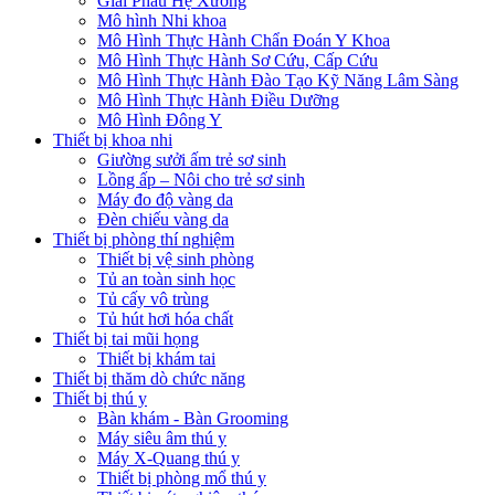
Giải Phẫu Hệ Xương
Mô hình Nhi khoa
Mô Hình Thực Hành Chẩn Đoán Y Khoa
Mô Hình Thực Hành Sơ Cứu, Cấp Cứu
Mô Hình Thực Hành Đào Tạo Kỹ Năng Lâm Sàng
Mô Hình Thực Hành Điều Dưỡng
Mô Hình Đông Y
Thiết bị khoa nhi
Giường sưởi ấm trẻ sơ sinh
Lồng ấp – Nôi cho trẻ sơ sinh
Máy đo độ vàng da
Đèn chiếu vàng da
Thiết bị phòng thí nghiệm
Thiết bị vệ sinh phòng
Tủ an toàn sinh học
Tủ cấy vô trùng
Tủ hút hơi hóa chất
Thiết bị tai mũi họng
Thiết bị khám tai
Thiết bị thăm dò chức năng
Thiết bị thú y
Bàn khám - Bàn Grooming
Máy siêu âm thú y
Máy X-Quang thú y
Thiết bị phòng mổ thú y