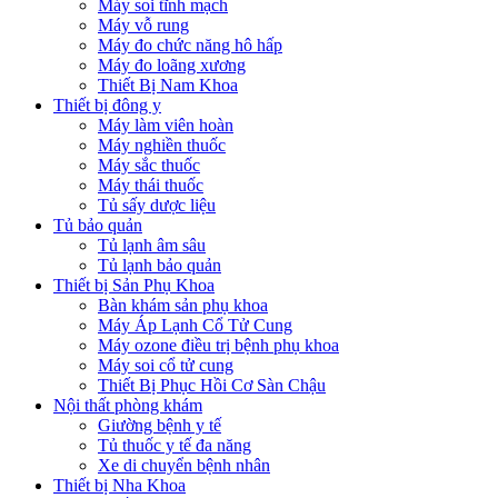
Máy soi tĩnh mạch
Máy vỗ rung
Máy đo chức năng hô hấp
Máy đo loãng xương
Thiết Bị Nam Khoa
Thiết bị đông y
Máy làm viên hoàn
Máy nghiền thuốc
Máy sắc thuốc
Máy thái thuốc
Tủ sấy dược liệu
Tủ bảo quản
Tủ lạnh âm sâu
Tủ lạnh bảo quản
Thiết bị Sản Phụ Khoa
Bàn khám sản phụ khoa
Máy Áp Lạnh Cổ Tử Cung
Máy ozone điều trị bệnh phụ khoa
Máy soi cổ tử cung
Thiết Bị Phục Hồi Cơ Sàn Chậu
Nội thất phòng khám
Giường bệnh y tế
Tủ thuốc y tế đa năng
Xe di chuyển bệnh nhân
Thiết bị Nha Khoa