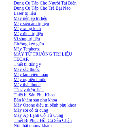
Dụng Cụ Tập Cho Người Tai Biến
Dụng Cụ Tập Cho Trẻ Bại Não
Laser trị liệu
Máy nén ép trị liệu
Máy siêu âm trị liệu
Máy xung kích
Máy điện trị liệu
Vi sóng trị liệu
Giường kéo giãn
Máy Terahertz
MÁY TỪ TRƯỜNG TRỊ LIỆU
TECAR
Thiết bị đông y
Máy sắc thuốc
Máy làm viên hoàn
Máy nghiền thuốc
Máy thái thuốc
Tủ sấy dược liệu
Thiết bị Sản Phụ Khoa
Bàn khám sản phụ khoa
Máy Ozone điều trị bệnh phụ khoa
Máy soi cổ tử cung
Máy Áp Lạnh Cổ Tử Cung
Thiết Bị Phục Hồi Cơ Sàn Chậu
Nội thất phòng khám