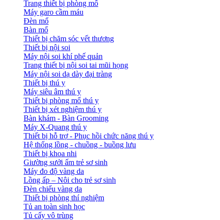
Trang thiết bị phòng mổ
Máy garo cầm máu
Đèn mổ
Bàn mổ
Thiết bị chăm sóc vết thương
Thiết bị nội soi
Máy nội soi khí phế quản
Trang thiết bị nội soi tai mũi họng
Máy nội soi dạ dày đại tràng
Thiết bị thú y
Máy siêu âm thú y
Thiết bị phòng mổ thú y
Thiết bị xét nghiệm thú y
Bàn khám - Bàn Grooming
Máy X-Quang thú y
Thiết bị hỗ trợ - Phục hồi chức năng thú y
Hệ thống lồng - chuồng - buồng lưu
Thiết bị khoa nhi
Giường sưởi ấm trẻ sơ sinh
Máy đo độ vàng da
Lồng ấp – Nôi cho trẻ sơ sinh
Đèn chiếu vàng da
Thiết bị phòng thí nghiệm
Tủ an toàn sinh học
Tủ cấy vô trùng