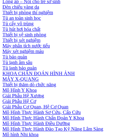
Lồng ấp – Nôi cho trẻ sơ sinh
Đèn chiếu vàng da
Thiết bị phòng thí nghiệm
Tủ an toàn sinh học
Tủ cấy vô trùng
Tủ hút hơi hóa chất
Thiết bị vệ sinh phòng
Thiết bị xét nghiệm
Máy phân tích nước tiểu
Máy xét nghiệm máu
Tủ bảo quản
Tủ lạnh âm sâu
Tủ lạnh bảo quản
KHOA CHẨN ĐOÁN HÌNH ẢNH
MÁY X-QUANG
Thiết bị thăm dò chức năng
Mô Hình Y Khoa
Giải Phẫu Hệ Xương
Giải Phẫu Hệ Cơ
Giải Phẫu Cơ Quan, Hệ Cơ Quan
Mô Hình Thực Hành Sơ Cứu, Cấp Cứu
Mô Hình Thực Hành Chẩn Đoán Y Khoa
Mô Hình Thực Hành Điều Dưỡng
Mô Hình Thực Hành Đào Tạo Kỹ Năng Lâm Sàng
Mô hình Nhi khoa