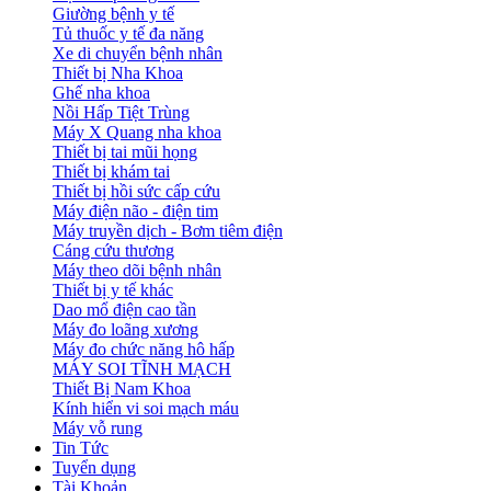
Giường bệnh y tế
Tủ thuốc y tế đa năng
Xe di chuyển bệnh nhân
Thiết bị Nha Khoa
Ghế nha khoa
Nồi Hấp Tiệt Trùng
Máy X Quang nha khoa
Thiết bị tai mũi họng
Thiết bị khám tai
Thiết bị hồi sức cấp cứu
Máy điện não - điện tim
Máy truyền dịch - Bơm tiêm điện
Cáng cứu thương
Máy theo dõi bệnh nhân
Thiết bị y tế khác
Dao mổ điện cao tần
Máy đo loãng xương
Máy đo chức năng hô hấp
MÁY SOI TĨNH MẠCH
Thiết Bị Nam Khoa
Kính hiển vi soi mạch máu
Máy vỗ rung
Tin Tức
Tuyển dụng
Tài Khoản