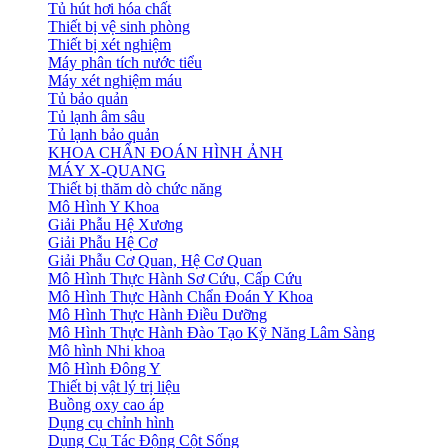
Tủ hút hơi hóa chất
Thiết bị vệ sinh phòng
Thiết bị xét nghiệm
Máy phân tích nước tiểu
Máy xét nghiệm máu
Tủ bảo quản
Tủ lạnh âm sâu
Tủ lạnh bảo quản
KHOA CHẨN ĐOÁN HÌNH ẢNH
MÁY X-QUANG
Thiết bị thăm dò chức năng
Mô Hình Y Khoa
Giải Phẫu Hệ Xương
Giải Phẫu Hệ Cơ
Giải Phẫu Cơ Quan, Hệ Cơ Quan
Mô Hình Thực Hành Sơ Cứu, Cấp Cứu
Mô Hình Thực Hành Chẩn Đoán Y Khoa
Mô Hình Thực Hành Điều Dưỡng
Mô Hình Thực Hành Đào Tạo Kỹ Năng Lâm Sàng
Mô hình Nhi khoa
Mô Hình Đông Y
Thiết bị vật lý trị liệu
Buồng oxy cao áp
Dụng cụ chỉnh hình
Dụng Cụ Tác Động Cột Sống