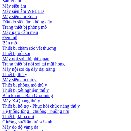
Sản Phẩm
Máy siêu âm
Máy siêu âm WELLD
Máy siêu âm Edan
Đầu dò siêu âm không dây
Trang thiết bị phòng mổ
Máy garo cầm máu
Đèn mổ
Bàn mổ
Thiết bị chăm sóc vết thương
Thiết bị nội soi
Máy nội soi khí phế quản
Trang thiết bị nội soi tai mũi họng
Máy nội soi dạ dày đại tràng
Thiết bị thú y
Máy siêu âm thú y
Thiết bị phòng mổ thú y
Thiết bị xét nghiệm thú y
Bàn khám - Bàn Grooming
Máy X-Quang thú y
Thiết bị hỗ trợ - Phục hồi chức năng thú y
Hệ thống lồng - chuồng - buồng lưu
Thiết bị khoa nhi
Giường sưởi ấm trẻ sơ sinh
Máy đo độ vàng da