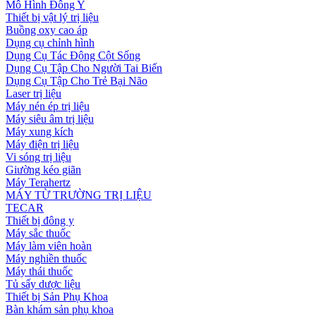
Mô Hình Đông Y
Thiết bị vật lý trị liệu
Buồng oxy cao áp
Dụng cụ chỉnh hình
Dụng Cụ Tác Động Cột Sống
Dụng Cụ Tập Cho Người Tai Biến
Dụng Cụ Tập Cho Trẻ Bại Não
Laser trị liệu
Máy nén ép trị liệu
Máy siêu âm trị liệu
Máy xung kích
Máy điện trị liệu
Vi sóng trị liệu
Giường kéo giãn
Máy Terahertz
MÁY TỪ TRƯỜNG TRỊ LIỆU
TECAR
Thiết bị đông y
Máy sắc thuốc
Máy làm viên hoàn
Máy nghiền thuốc
Máy thái thuốc
Tủ sấy dược liệu
Thiết bị Sản Phụ Khoa
Bàn khám sản phụ khoa