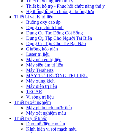
Thiết bị xét nghiệm thú y
Thiết bị hỗ trợ - Phục hồi chức năng thú y
Hệ thống lồng - chuồng - buồng lưu
Thiết bị vật lý trị liệu
Buồng oxy cao áp
Dụng cụ chỉnh hình
Dụng Cụ Tác Động Cột Sống
Dụng Cụ Tập Cho Người Tai Biến
Dụng Cụ Tập Cho Trẻ Bại Não
Giường kéo giãn
Laser trị liệu
Máy nén ép trị liệu
Máy siêu âm trị liệu
Máy Terahertz
MÁY TỪ TRƯỜNG TRỊ LIỆU
Máy xung kích
Máy điện trị liệu
TECAR
Vi sóng trị liệu
Thiết bị xét nghiệm
Máy phân tích nước tiểu
Máy xét nghiệm máu
Thiết bị y tế khác
Dao mổ điện cao tần
Kính hiển vi soi mạch máu