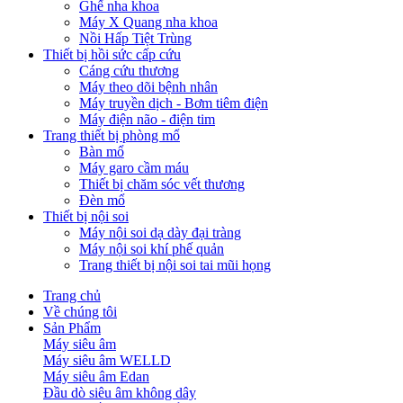
Ghế nha khoa
Máy X Quang nha khoa
Nồi Hấp Tiệt Trùng
Thiết bị hồi sức cấp cứu
Cáng cứu thương
Máy theo dõi bệnh nhân
Máy truyền dịch - Bơm tiêm điện
Máy điện não - điện tim
Trang thiết bị phòng mổ
Bàn mổ
Máy garo cầm máu
Thiết bị chăm sóc vết thương
Đèn mổ
Thiết bị nội soi
Máy nội soi dạ dày đại tràng
Máy nội soi khí phế quản
Trang thiết bị nội soi tai mũi họng
Trang chủ
Về chúng tôi
Sản Phẩm
Máy siêu âm
Máy siêu âm WELLD
Máy siêu âm Edan
Đầu dò siêu âm không dây