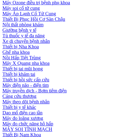
Máy Ozone điều trị bệnh phụ khoa
Máy soi cổ tử cung
Máy Áp Lạnh Cổ Tử Cung
Thiết Bị Phục Hồi Cơ Sàn Chậu
Nội thất phòng khám
Giường bệnh y tế
Tủ thuốc y tế đa năng
Xe di chuyển bệnh nhân
Thiết bị Nha Khoa
Ghế nha khoa
Nồi Hấp Tiệt Trùng
Máy X Quang nha khoa
Thiết bị tai mũi họng
Thiết bị khám tai
Thiết bị hồi sức cấp cứu
Máy điện não - điện tim
Máy truyền dịch - Bơm tiêm điện
Cáng cứu thương
Máy theo dõi bệnh nhân
Thiết bị y tế khác
Dao mổ điện cao tần
Máy đo loãng xương
Máy đo chức năng hô hấp
MÁY SOI TĨNH MẠCH
Thiết Bị Nam Khoa