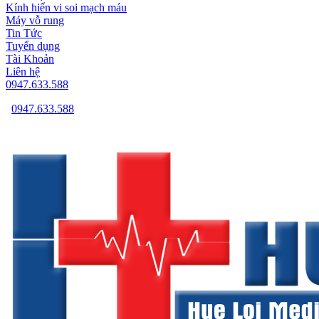
Kính hiển vi soi mạch máu
Máy vỗ rung
Tin Tức
Tuyển dụng
Tài Khoản
Liên hệ
0947.633.588
0947.633.588