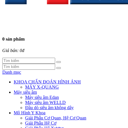
0 sản phẩm
Giá bán: 0đ
Danh mục
KHOA CHẨN ĐOÁN HÌNH ẢNH
MÁY X-QUANG
Máy siêu âm
Máy siêu âm Edan
Máy siêu âm WELLD
Đầu dò siêu âm không dây
Mô Hình Y Khoa
Giải Phẫu Cơ Quan, Hệ Cơ Quan
Giải Phẫu Hệ Cơ