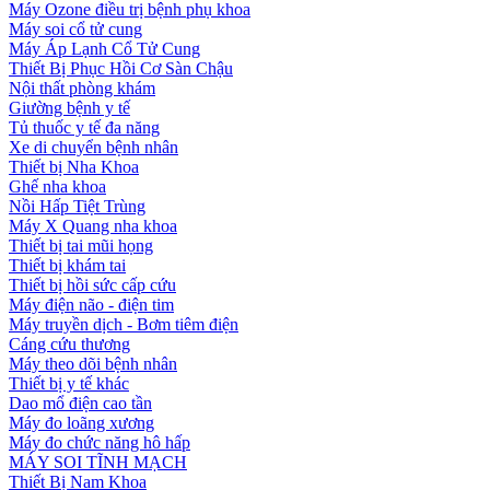
Máy Ozone điều trị bệnh phụ khoa
Máy soi cổ tử cung
Máy Áp Lạnh Cổ Tử Cung
Thiết Bị Phục Hồi Cơ Sàn Chậu
Nội thất phòng khám
Giường bệnh y tế
Tủ thuốc y tế đa năng
Xe di chuyển bệnh nhân
Thiết bị Nha Khoa
Ghế nha khoa
Nồi Hấp Tiệt Trùng
Máy X Quang nha khoa
Thiết bị tai mũi họng
Thiết bị khám tai
Thiết bị hồi sức cấp cứu
Máy điện não - điện tim
Máy truyền dịch - Bơm tiêm điện
Cáng cứu thương
Máy theo dõi bệnh nhân
Thiết bị y tế khác
Dao mổ điện cao tần
Máy đo loãng xương
Máy đo chức năng hô hấp
MÁY SOI TĨNH MẠCH
Thiết Bị Nam Khoa