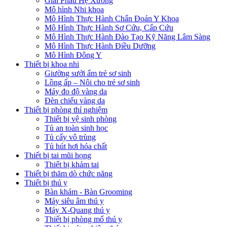
Giải Phẫu Hệ Xương
Mô hình Nhi khoa
Mô Hình Thực Hành Chẩn Đoán Y Khoa
Mô Hình Thực Hành Sơ Cứu, Cấp Cứu
Mô Hình Thực Hành Đào Tạo Kỹ Năng Lâm Sàng
Mô Hình Thực Hành Điều Dưỡng
Mô Hình Đông Y
Thiết bị khoa nhi
Giường sưởi ấm trẻ sơ sinh
Lồng ấp – Nôi cho trẻ sơ sinh
Máy đo độ vàng da
Đèn chiếu vàng da
Thiết bị phòng thí nghiệm
Thiết bị vệ sinh phòng
Tủ an toàn sinh học
Tủ cấy vô trùng
Tủ hút hơi hóa chất
Thiết bị tai mũi họng
Thiết bị khám tai
Thiết bị thăm dò chức năng
Thiết bị thú y
Bàn khám - Bàn Grooming
Máy siêu âm thú y
Máy X-Quang thú y
Thiết bị phòng mổ thú y