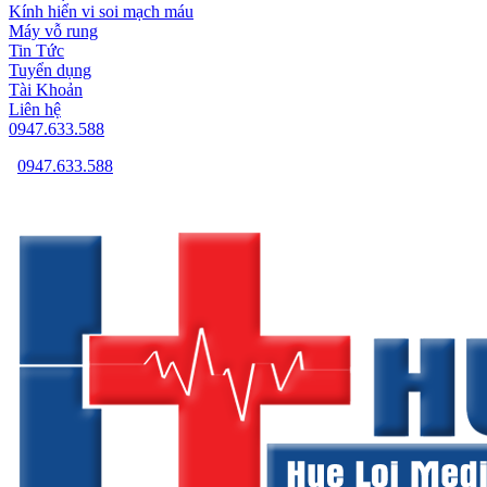
Kính hiển vi soi mạch máu
Máy vỗ rung
Tin Tức
Tuyển dụng
Tài Khoản
Liên hệ
0947.633.588
0947.633.588