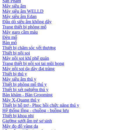
Sản Phẩm
Máy siêu âm
Máy siêu âm WELLD
Máy siêu âm Edan
Đầu dò siêu âm không dây
Trang thiết bị phòng mổ
Máy garo cầm máu
Đèn mổ
Bàn mổ
Thiết bị chăm sóc vết thương
Thiết bị nội soi
Máy nội soi khí phế quản
Trang thiết bị nội soi tai mũi họng
Máy nội soi dạ dày đại tràng
Thiết bị thú y
Máy siêu âm thú y
Thiết bị phòng mổ thú y
Thiết bị xét nghiệm thú y
Bàn khám - Bàn Grooming
Máy X-Quang thú y
Thiết bị hỗ trợ - Phục hồi chức năng thú y
Hệ thống lồng - chuồng - buồng lưu
Thiết bị khoa nhi
Giường sưởi ấm trẻ sơ sinh
Máy đo độ vàng da