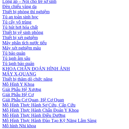
Lồng ấp – Nôi cho trẻ sơ sinh
Đèn chiếu vàng da
Thiết bị phòng thí nghiệm
Tủ an toàn sinh học
Tủ cấy vô trùng
Tủ hút hơi hóa chất
Thiết bị vệ sinh phòng
Thiết bị xét nghiệm
Máy phân tích nước tiểu
Máy xét nghiệm máu
Tủ bảo quản
Tủ lạnh âm sâu
Tủ lạnh bảo quản
KHOA CHẨN ĐOÁN HÌNH ẢNH
MÁY X-QUANG
Thiết bị thăm dò chức năng
Mô Hình Y Khoa
Giải Phẫu Hệ Xương
Giải Phẫu Hệ Cơ
Giải Phẫu Cơ Quan, Hệ Cơ Quan
Mô Hình Thực Hành Sơ Cứu, Cấp Cứu
Mô Hình Thực Hành Chẩn Đoán Y Khoa
Mô Hình Thực Hành Điều Dưỡng
Mô Hình Thực Hành Đào Tạo Kỹ Năng Lâm Sàng
Mô hình Nhi khoa