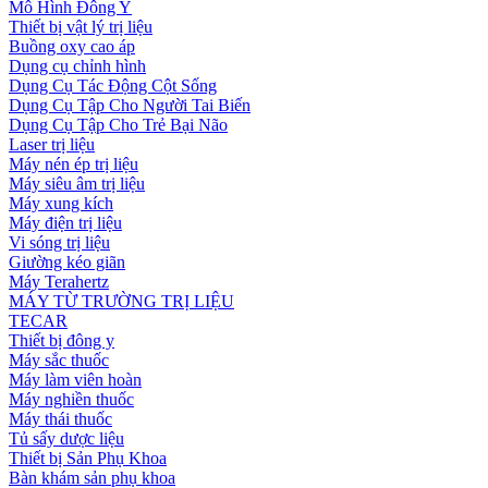
Mô Hình Đông Y
Thiết bị vật lý trị liệu
Buồng oxy cao áp
Dụng cụ chỉnh hình
Dụng Cụ Tác Động Cột Sống
Dụng Cụ Tập Cho Người Tai Biến
Dụng Cụ Tập Cho Trẻ Bại Não
Laser trị liệu
Máy nén ép trị liệu
Máy siêu âm trị liệu
Máy xung kích
Máy điện trị liệu
Vi sóng trị liệu
Giường kéo giãn
Máy Terahertz
MÁY TỪ TRƯỜNG TRỊ LIỆU
TECAR
Thiết bị đông y
Máy sắc thuốc
Máy làm viên hoàn
Máy nghiền thuốc
Máy thái thuốc
Tủ sấy dược liệu
Thiết bị Sản Phụ Khoa
Bàn khám sản phụ khoa