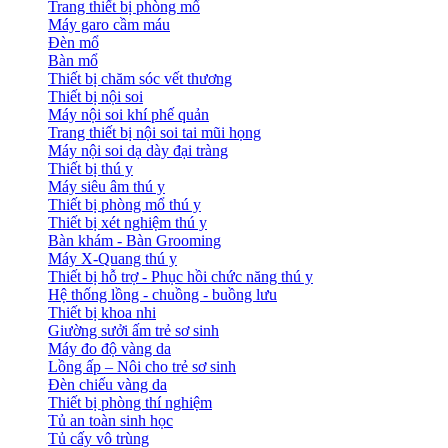
Trang thiết bị phòng mổ
Máy garo cầm máu
Đèn mổ
Bàn mổ
Thiết bị chăm sóc vết thương
Thiết bị nội soi
Máy nội soi khí phế quản
Trang thiết bị nội soi tai mũi họng
Máy nội soi dạ dày đại tràng
Thiết bị thú y
Máy siêu âm thú y
Thiết bị phòng mổ thú y
Thiết bị xét nghiệm thú y
Bàn khám - Bàn Grooming
Máy X-Quang thú y
Thiết bị hỗ trợ - Phục hồi chức năng thú y
Hệ thống lồng - chuồng - buồng lưu
Thiết bị khoa nhi
Giường sưởi ấm trẻ sơ sinh
Máy đo độ vàng da
Lồng ấp – Nôi cho trẻ sơ sinh
Đèn chiếu vàng da
Thiết bị phòng thí nghiệm
Tủ an toàn sinh học
Tủ cấy vô trùng