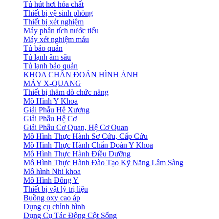
Tủ hút hơi hóa chất
Thiết bị vệ sinh phòng
Thiết bị xét nghiệm
Máy phân tích nước tiểu
Máy xét nghiệm máu
Tủ bảo quản
Tủ lạnh âm sâu
Tủ lạnh bảo quản
KHOA CHẨN ĐOÁN HÌNH ẢNH
MÁY X-QUANG
Thiết bị thăm dò chức năng
Mô Hình Y Khoa
Giải Phẫu Hệ Xương
Giải Phẫu Hệ Cơ
Giải Phẫu Cơ Quan, Hệ Cơ Quan
Mô Hình Thực Hành Sơ Cứu, Cấp Cứu
Mô Hình Thực Hành Chẩn Đoán Y Khoa
Mô Hình Thực Hành Điều Dưỡng
Mô Hình Thực Hành Đào Tạo Kỹ Năng Lâm Sàng
Mô hình Nhi khoa
Mô Hình Đông Y
Thiết bị vật lý trị liệu
Buồng oxy cao áp
Dụng cụ chỉnh hình
Dụng Cụ Tác Động Cột Sống