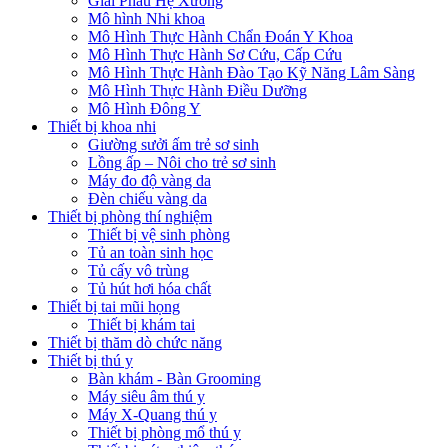
Giải Phẫu Hệ Xương
Mô hình Nhi khoa
Mô Hình Thực Hành Chẩn Đoán Y Khoa
Mô Hình Thực Hành Sơ Cứu, Cấp Cứu
Mô Hình Thực Hành Đào Tạo Kỹ Năng Lâm Sàng
Mô Hình Thực Hành Điều Dưỡng
Mô Hình Đông Y
Thiết bị khoa nhi
Giường sưởi ấm trẻ sơ sinh
Lồng ấp – Nôi cho trẻ sơ sinh
Máy đo độ vàng da
Đèn chiếu vàng da
Thiết bị phòng thí nghiệm
Thiết bị vệ sinh phòng
Tủ an toàn sinh học
Tủ cấy vô trùng
Tủ hút hơi hóa chất
Thiết bị tai mũi họng
Thiết bị khám tai
Thiết bị thăm dò chức năng
Thiết bị thú y
Bàn khám - Bàn Grooming
Máy siêu âm thú y
Máy X-Quang thú y
Thiết bị phòng mổ thú y