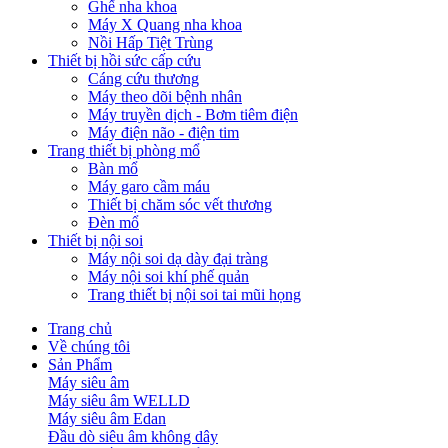
Ghế nha khoa
Máy X Quang nha khoa
Nồi Hấp Tiệt Trùng
Thiết bị hồi sức cấp cứu
Cáng cứu thương
Máy theo dõi bệnh nhân
Máy truyền dịch - Bơm tiêm điện
Máy điện não - điện tim
Trang thiết bị phòng mổ
Bàn mổ
Máy garo cầm máu
Thiết bị chăm sóc vết thương
Đèn mổ
Thiết bị nội soi
Máy nội soi dạ dày đại tràng
Máy nội soi khí phế quản
Trang thiết bị nội soi tai mũi họng
Trang chủ
Về chúng tôi
Sản Phẩm
Máy siêu âm
Máy siêu âm WELLD
Máy siêu âm Edan
Đầu dò siêu âm không dây