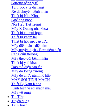
Giường bệnh y tế
Tủ thuốc y tế đa năng
Xe di chuyển bệnh nhân
Thiết bị Nha Khoa
Ghế nha khoa
Nồi Hấp Tiệt Trùng
Máy X Quang nha khoa
Thiết bị tai mũi họng
Thiết bị khám tai
Thiết bị hồi sức cấp cứu
Máy điện não - điện tim
Máy truyền dịch - Bơm tiêm điện
Cáng cứu thương
Máy theo dõi bệnh nhân
Thiết bị y tế khác
Dao mổ điện cao tần
Máy đo loãng xương
Máy đo chức năng hô hấp
MÁY SOI TĨNH MẠCH
Thiết Bị Nam Khoa
Kính hiển vi soi mạch máu
Máy vỗ rung
Tin Tức
Tuyển dụng
Tài Khoản