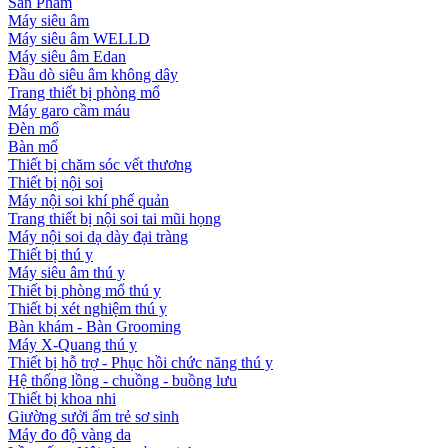
Sản Phẩm
Máy siêu âm
Máy siêu âm WELLD
Máy siêu âm Edan
Đầu dò siêu âm không dây
Trang thiết bị phòng mổ
Máy garo cầm máu
Đèn mổ
Bàn mổ
Thiết bị chăm sóc vết thương
Thiết bị nội soi
Máy nội soi khí phế quản
Trang thiết bị nội soi tai mũi họng
Máy nội soi dạ dày đại tràng
Thiết bị thú y
Máy siêu âm thú y
Thiết bị phòng mổ thú y
Thiết bị xét nghiệm thú y
Bàn khám - Bàn Grooming
Máy X-Quang thú y
Thiết bị hỗ trợ - Phục hồi chức năng thú y
Hệ thống lồng - chuồng - buồng lưu
Thiết bị khoa nhi
Giường sưởi ấm trẻ sơ sinh
Máy đo độ vàng da