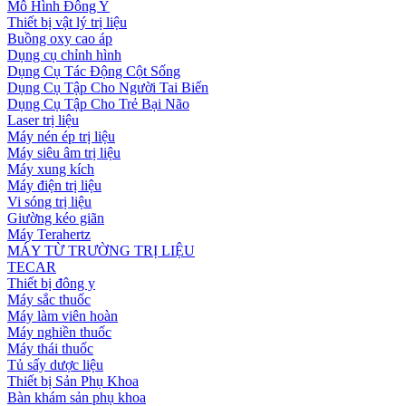
Mô Hình Đông Y
Thiết bị vật lý trị liệu
Buồng oxy cao áp
Dụng cụ chỉnh hình
Dụng Cụ Tác Động Cột Sống
Dụng Cụ Tập Cho Người Tai Biến
Dụng Cụ Tập Cho Trẻ Bại Não
Laser trị liệu
Máy nén ép trị liệu
Máy siêu âm trị liệu
Máy xung kích
Máy điện trị liệu
Vi sóng trị liệu
Giường kéo giãn
Máy Terahertz
MÁY TỪ TRƯỜNG TRỊ LIỆU
TECAR
Thiết bị đông y
Máy sắc thuốc
Máy làm viên hoàn
Máy nghiền thuốc
Máy thái thuốc
Tủ sấy dược liệu
Thiết bị Sản Phụ Khoa
Bàn khám sản phụ khoa