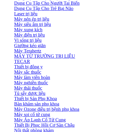
Dụng Cụ Tập Cho Người Tai Biến
Dụng Cụ Tập Cho Trẻ Bại Não
Laser trị liệu
Máy nén ép trị liệu
Máy siêu âm trị liệu
Máy xung kích
Máy điện trị liệu
Vi sóng trị liệu
Giường kéo giãn
Máy Terahertz
MÁY TỪ TRƯỜNG TRỊ LIỆU
TECAR
Thiết bị đông y
Máy sắc thuốc
Máy làm viên hoàn
Máy nghiền thuốc
Máy thái thuốc
Tủ sấy dược liệu
Thiết bị Sản Phụ Khoa
Bàn khám sản phụ khoa
Máy Ozone điều trị bệnh phụ khoa
Máy soi cổ tử cung
Máy Áp Lạnh Cổ Tử Cung
Thiết Bị Phục Hồi Cơ Sàn Chậu
Nội thất phòng khám