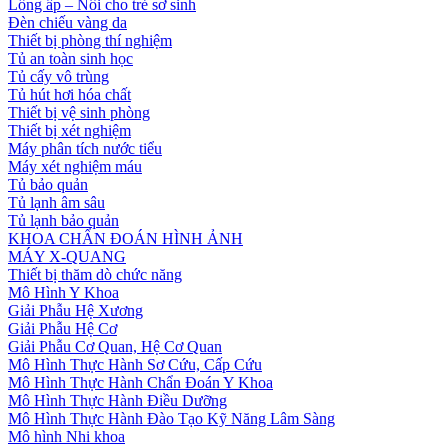
Lồng ấp – Nôi cho trẻ sơ sinh
Đèn chiếu vàng da
Thiết bị phòng thí nghiệm
Tủ an toàn sinh học
Tủ cấy vô trùng
Tủ hút hơi hóa chất
Thiết bị vệ sinh phòng
Thiết bị xét nghiệm
Máy phân tích nước tiểu
Máy xét nghiệm máu
Tủ bảo quản
Tủ lạnh âm sâu
Tủ lạnh bảo quản
KHOA CHẨN ĐOÁN HÌNH ẢNH
MÁY X-QUANG
Thiết bị thăm dò chức năng
Mô Hình Y Khoa
Giải Phẫu Hệ Xương
Giải Phẫu Hệ Cơ
Giải Phẫu Cơ Quan, Hệ Cơ Quan
Mô Hình Thực Hành Sơ Cứu, Cấp Cứu
Mô Hình Thực Hành Chẩn Đoán Y Khoa
Mô Hình Thực Hành Điều Dưỡng
Mô Hình Thực Hành Đào Tạo Kỹ Năng Lâm Sàng
Mô hình Nhi khoa