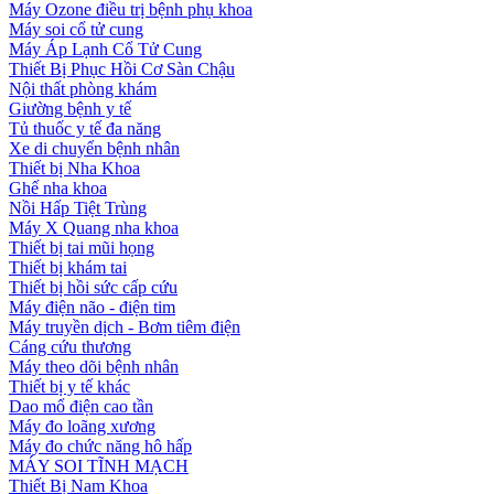
Máy Ozone điều trị bệnh phụ khoa
Máy soi cổ tử cung
Máy Áp Lạnh Cổ Tử Cung
Thiết Bị Phục Hồi Cơ Sàn Chậu
Nội thất phòng khám
Giường bệnh y tế
Tủ thuốc y tế đa năng
Xe di chuyển bệnh nhân
Thiết bị Nha Khoa
Ghế nha khoa
Nồi Hấp Tiệt Trùng
Máy X Quang nha khoa
Thiết bị tai mũi họng
Thiết bị khám tai
Thiết bị hồi sức cấp cứu
Máy điện não - điện tim
Máy truyền dịch - Bơm tiêm điện
Cáng cứu thương
Máy theo dõi bệnh nhân
Thiết bị y tế khác
Dao mổ điện cao tần
Máy đo loãng xương
Máy đo chức năng hô hấp
MÁY SOI TĨNH MẠCH
Thiết Bị Nam Khoa