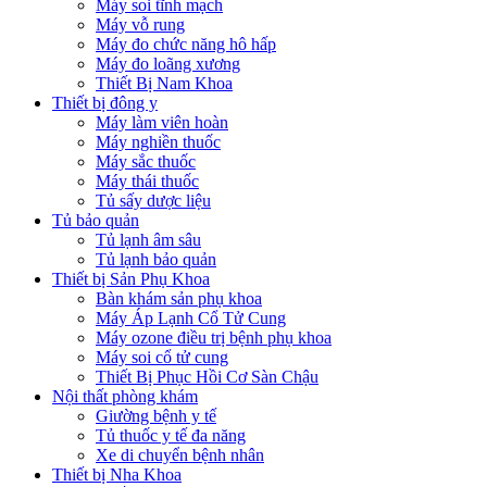
Máy soi tĩnh mạch
Máy vỗ rung
Máy đo chức năng hô hấp
Máy đo loãng xương
Thiết Bị Nam Khoa
Thiết bị đông y
Máy làm viên hoàn
Máy nghiền thuốc
Máy sắc thuốc
Máy thái thuốc
Tủ sấy dược liệu
Tủ bảo quản
Tủ lạnh âm sâu
Tủ lạnh bảo quản
Thiết bị Sản Phụ Khoa
Bàn khám sản phụ khoa
Máy Áp Lạnh Cổ Tử Cung
Máy ozone điều trị bệnh phụ khoa
Máy soi cổ tử cung
Thiết Bị Phục Hồi Cơ Sàn Chậu
Nội thất phòng khám
Giường bệnh y tế
Tủ thuốc y tế đa năng
Xe di chuyển bệnh nhân
Thiết bị Nha Khoa