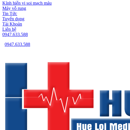
Kính hiển vi soi mạch máu
Máy vỗ rung
Tin Tức
Tuyển dụng
Tài Khoản
Liên hệ
0947.633.588
0947.633.588