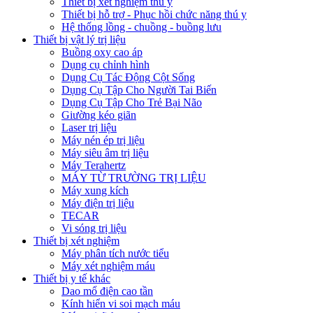
Thiết bị xét nghiệm thú y
Thiết bị hỗ trợ - Phục hồi chức năng thú y
Hệ thống lồng - chuồng - buồng lưu
Thiết bị vật lý trị liệu
Buồng oxy cao áp
Dụng cụ chỉnh hình
Dụng Cụ Tác Động Cột Sống
Dụng Cụ Tập Cho Người Tai Biến
Dụng Cụ Tập Cho Trẻ Bại Não
Giường kéo giãn
Laser trị liệu
Máy nén ép trị liệu
Máy siêu âm trị liệu
Máy Terahertz
MÁY TỪ TRƯỜNG TRỊ LIỆU
Máy xung kích
Máy điện trị liệu
TECAR
Vi sóng trị liệu
Thiết bị xét nghiệm
Máy phân tích nước tiểu
Máy xét nghiệm máu
Thiết bị y tế khác
Dao mổ điện cao tần
Kính hiển vi soi mạch máu