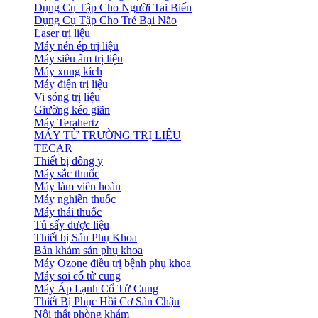
Dụng Cụ Tập Cho Người Tai Biến
Dụng Cụ Tập Cho Trẻ Bại Não
Laser trị liệu
Máy nén ép trị liệu
Máy siêu âm trị liệu
Máy xung kích
Máy điện trị liệu
Vi sóng trị liệu
Giường kéo giãn
Máy Terahertz
MÁY TỪ TRƯỜNG TRỊ LIỆU
TECAR
Thiết bị đông y
Máy sắc thuốc
Máy làm viên hoàn
Máy nghiền thuốc
Máy thái thuốc
Tủ sấy dược liệu
Thiết bị Sản Phụ Khoa
Bàn khám sản phụ khoa
Máy Ozone điều trị bệnh phụ khoa
Máy soi cổ tử cung
Máy Áp Lạnh Cổ Tử Cung
Thiết Bị Phục Hồi Cơ Sàn Chậu
Nội thất phòng khám