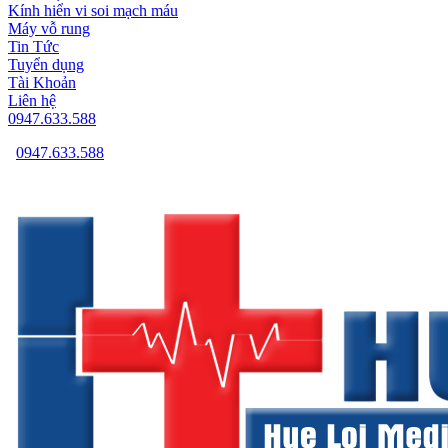
Kính hiển vi soi mạch máu
Máy vỗ rung
Tin Tức
Tuyển dụng
Tài Khoản
Liên hệ
0947.633.588
0947.633.588