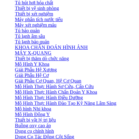
Tủ hút hơi hóa chất
Thiết bị vệ sinh phòng
Thiết bị xét nghiệm
Máy phân tích nước tiểu
Máy xét nghiệm máu
Tủ bảo quản
Tủ lạnh âm sâu
Tủ lạnh bảo quản
KHOA CHẨN ĐOÁN HÌNH ẢNH
MÁY X-QUANG
Thiết bị thăm dò chức năng
Mô Hình Y Khoa
Giải Phẫu Hệ Xương
Giải Phẫu Hệ Cơ
Giải Phẫu Cơ Quan, Hệ Cơ Quan
Mô Hình Thực Hành Sơ Cứu, Cấp Cứu
Mô Hình Thực Hành Chẩn Đoán Y Khoa
Mô Hình Thực Hành Điều Dưỡng
Mô Hình Thực Hành Đào Tạo Kỹ Năng Lâm Sàng
Mô hình Nhi khoa
Mô Hình Đông Y
Thiết bị vật lý trị liệu
Buồng oxy cao áp
Dụng cụ chỉnh hình
Dụng Cụ Tác Động Cột Sống