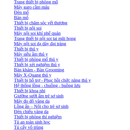
Trang thiết bị phòng mổ
Máy garo cầm máu
Đèn mổ
Bàn mổ
Thiết bị chăm sóc vết thương
Thiết bị nội soi
Máy nội soi khí phế quản
Trang thiết bị nội soi tai mũi họng
Máy nội soi dạ dày đại tràng
Thiết bị thú y
Máy siêu âm thú y
Thiết bị phòng mổ thú y
Thiết bị xét nghiệm thú y
Bàn khám - Bàn Grooming
Máy X-Quang thú y
Thiết bị hỗ trợ - Phục hồi chức năng thú y
Hệ thống lồng - chuồng - buồng lưu
Thiết bị khoa nhi
Giường sưởi ấm trẻ sơ sinh
Máy đo độ vàng da
Lồng ấp – Nôi cho trẻ sơ sinh
Đèn chiếu vàng da
Thiết bị phòng thí nghiệm
Tủ an toàn sinh học
Tủ cấy vô trùng