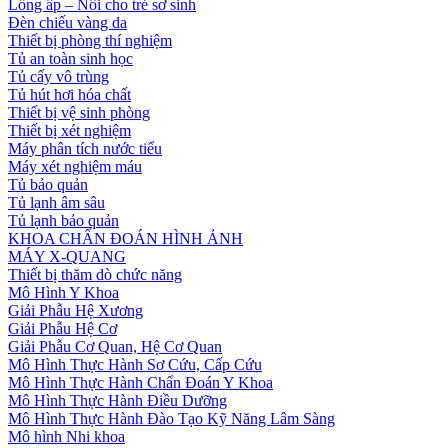
Lồng ấp – Nôi cho trẻ sơ sinh
Đèn chiếu vàng da
Thiết bị phòng thí nghiệm
Tủ an toàn sinh học
Tủ cấy vô trùng
Tủ hút hơi hóa chất
Thiết bị vệ sinh phòng
Thiết bị xét nghiệm
Máy phân tích nước tiểu
Máy xét nghiệm máu
Tủ bảo quản
Tủ lạnh âm sâu
Tủ lạnh bảo quản
KHOA CHẨN ĐOÁN HÌNH ẢNH
MÁY X-QUANG
Thiết bị thăm dò chức năng
Mô Hình Y Khoa
Giải Phẫu Hệ Xương
Giải Phẫu Hệ Cơ
Giải Phẫu Cơ Quan, Hệ Cơ Quan
Mô Hình Thực Hành Sơ Cứu, Cấp Cứu
Mô Hình Thực Hành Chẩn Đoán Y Khoa
Mô Hình Thực Hành Điều Dưỡng
Mô Hình Thực Hành Đào Tạo Kỹ Năng Lâm Sàng
Mô hình Nhi khoa