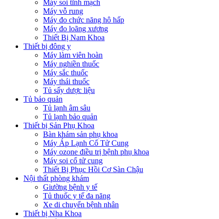
Máy soi tĩnh mạch
Máy vỗ rung
Máy đo chức năng hô hấp
Máy đo loãng xương
Thiết Bị Nam Khoa
Thiết bị đông y
Máy làm viên hoàn
Máy nghiền thuốc
Máy sắc thuốc
Máy thái thuốc
Tủ sấy dược liệu
Tủ bảo quản
Tủ lạnh âm sâu
Tủ lạnh bảo quản
Thiết bị Sản Phụ Khoa
Bàn khám sản phụ khoa
Máy Áp Lạnh Cổ Tử Cung
Máy ozone điều trị bệnh phụ khoa
Máy soi cổ tử cung
Thiết Bị Phục Hồi Cơ Sàn Chậu
Nội thất phòng khám
Giường bệnh y tế
Tủ thuốc y tế đa năng
Xe di chuyển bệnh nhân
Thiết bị Nha Khoa