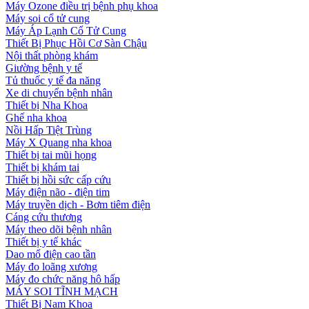
Máy Ozone điều trị bệnh phụ khoa
Máy soi cổ tử cung
Máy Áp Lạnh Cổ Tử Cung
Thiết Bị Phục Hồi Cơ Sàn Chậu
Nội thất phòng khám
Giường bệnh y tế
Tủ thuốc y tế đa năng
Xe di chuyển bệnh nhân
Thiết bị Nha Khoa
Ghế nha khoa
Nồi Hấp Tiệt Trùng
Máy X Quang nha khoa
Thiết bị tai mũi họng
Thiết bị khám tai
Thiết bị hồi sức cấp cứu
Máy điện não - điện tim
Máy truyền dịch - Bơm tiêm điện
Cáng cứu thương
Máy theo dõi bệnh nhân
Thiết bị y tế khác
Dao mổ điện cao tần
Máy đo loãng xương
Máy đo chức năng hô hấp
MÁY SOI TĨNH MẠCH
Thiết Bị Nam Khoa