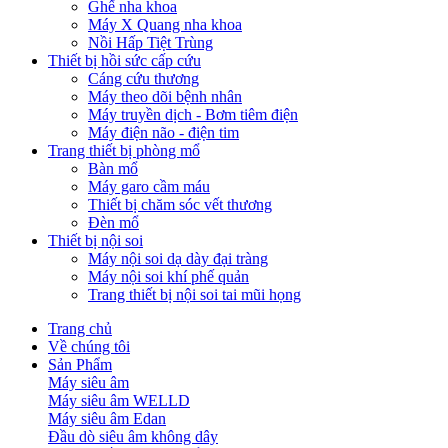
Ghế nha khoa
Máy X Quang nha khoa
Nồi Hấp Tiệt Trùng
Thiết bị hồi sức cấp cứu
Cáng cứu thương
Máy theo dõi bệnh nhân
Máy truyền dịch - Bơm tiêm điện
Máy điện não - điện tim
Trang thiết bị phòng mổ
Bàn mổ
Máy garo cầm máu
Thiết bị chăm sóc vết thương
Đèn mổ
Thiết bị nội soi
Máy nội soi dạ dày đại tràng
Máy nội soi khí phế quản
Trang thiết bị nội soi tai mũi họng
Trang chủ
Về chúng tôi
Sản Phẩm
Máy siêu âm
Máy siêu âm WELLD
Máy siêu âm Edan
Đầu dò siêu âm không dây