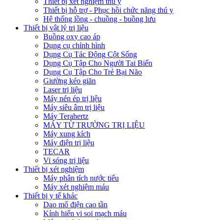
Thiết bị xét nghiệm thú y
Thiết bị hỗ trợ - Phục hồi chức năng thú y
Hệ thống lồng - chuồng - buồng lưu
Thiết bị vật lý trị liệu
Buồng oxy cao áp
Dụng cụ chỉnh hình
Dụng Cụ Tác Động Cột Sống
Dụng Cụ Tập Cho Người Tai Biến
Dụng Cụ Tập Cho Trẻ Bại Não
Giường kéo giãn
Laser trị liệu
Máy nén ép trị liệu
Máy siêu âm trị liệu
Máy Terahertz
MÁY TỪ TRƯỜNG TRỊ LIỆU
Máy xung kích
Máy điện trị liệu
TECAR
Vi sóng trị liệu
Thiết bị xét nghiệm
Máy phân tích nước tiểu
Máy xét nghiệm máu
Thiết bị y tế khác
Dao mổ điện cao tần
Kính hiển vi soi mạch máu