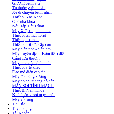
Giường bệnh y tế
Tủ thuốc y tế đa năng
Xe di chuyển bệnh nhân
Thiết bị Nha Khoa
Ghế nha khoa
Nồi Hấp Tiệt Trùng
Máy X Quang nha khoa
Thiết bị tai mũi họng
Thiết bị khám tai
Thiết bị hồi sức cấp cứu
Máy điện não - điện tim
Máy truyền dịch - Bơm tiêm điện
Cáng cứu thương
Máy theo dõi bệnh nhân
Thiết bị y tế khác
Dao mổ điện cao tần
Máy đo loãng xương
Máy đo chức năng hô hấp
MÁY SOI TĨNH MẠCH
Thiết Bị Nam Khoa
Kính hiển vi soi mạch máu
Máy vỗ rung
Tin Tức
Tuyển dụng
Tài Khoản