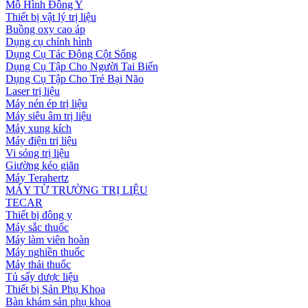
Mô Hình Đông Y
Thiết bị vật lý trị liệu
Buồng oxy cao áp
Dụng cụ chỉnh hình
Dụng Cụ Tác Động Cột Sống
Dụng Cụ Tập Cho Người Tai Biến
Dụng Cụ Tập Cho Trẻ Bại Não
Laser trị liệu
Máy nén ép trị liệu
Máy siêu âm trị liệu
Máy xung kích
Máy điện trị liệu
Vi sóng trị liệu
Giường kéo giãn
Máy Terahertz
MÁY TỪ TRƯỜNG TRỊ LIỆU
TECAR
Thiết bị đông y
Máy sắc thuốc
Máy làm viên hoàn
Máy nghiền thuốc
Máy thái thuốc
Tủ sấy dược liệu
Thiết bị Sản Phụ Khoa
Bàn khám sản phụ khoa