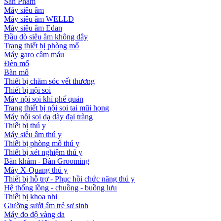
Sản Phẩm
Máy siêu âm
Máy siêu âm WELLD
Máy siêu âm Edan
Đầu dò siêu âm không dây
Trang thiết bị phòng mổ
Máy garo cầm máu
Đèn mổ
Bàn mổ
Thiết bị chăm sóc vết thương
Thiết bị nội soi
Máy nội soi khí phế quản
Trang thiết bị nội soi tai mũi họng
Máy nội soi dạ dày đại tràng
Thiết bị thú y
Máy siêu âm thú y
Thiết bị phòng mổ thú y
Thiết bị xét nghiệm thú y
Bàn khám - Bàn Grooming
Máy X-Quang thú y
Thiết bị hỗ trợ - Phục hồi chức năng thú y
Hệ thống lồng - chuồng - buồng lưu
Thiết bị khoa nhi
Giường sưởi ấm trẻ sơ sinh
Máy đo độ vàng da