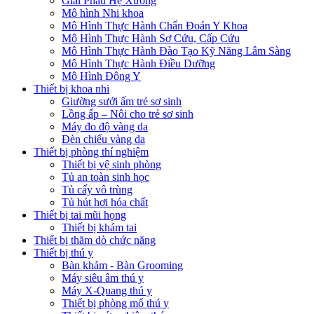
Giải Phẫu Hệ Xương
Mô hình Nhi khoa
Mô Hình Thực Hành Chẩn Đoán Y Khoa
Mô Hình Thực Hành Sơ Cứu, Cấp Cứu
Mô Hình Thực Hành Đào Tạo Kỹ Năng Lâm Sàng
Mô Hình Thực Hành Điều Dưỡng
Mô Hình Đông Y
Thiết bị khoa nhi
Giường sưởi ấm trẻ sơ sinh
Lồng ấp – Nôi cho trẻ sơ sinh
Máy đo độ vàng da
Đèn chiếu vàng da
Thiết bị phòng thí nghiệm
Thiết bị vệ sinh phòng
Tủ an toàn sinh học
Tủ cấy vô trùng
Tủ hút hơi hóa chất
Thiết bị tai mũi họng
Thiết bị khám tai
Thiết bị thăm dò chức năng
Thiết bị thú y
Bàn khám - Bàn Grooming
Máy siêu âm thú y
Máy X-Quang thú y
Thiết bị phòng mổ thú y