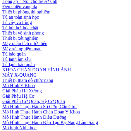
Lồng ấp – Nôi cho trẻ sơ sinh
Đèn chiếu vàng da
Thiết bị phòng thí nghiệm
Tủ an toàn sinh học
Tủ cấy vô trùng
Tủ hút hơi hóa chất
Thiết bị vệ sinh phòng
Thiết bị xét nghiệm
Máy phân tích nước tiểu
Máy xét nghiệm máu
Tủ bảo quản
Tủ lạnh âm sâu
Tủ lạnh bảo quản
KHOA CHẨN ĐOÁN HÌNH ẢNH
MÁY X-QUANG
Thiết bị thăm dò chức năng
Mô Hình Y Khoa
Giải Phẫu Hệ Xương
Giải Phẫu Hệ Cơ
Giải Phẫu Cơ Quan, Hệ Cơ Quan
Mô Hình Thực Hành Sơ Cứu, Cấp Cứu
Mô Hình Thực Hành Chẩn Đoán Y Khoa
Mô Hình Thực Hành Điều Dưỡng
Mô Hình Thực Hành Đào Tạo Kỹ Năng Lâm Sàng
Mô hình Nhi khoa