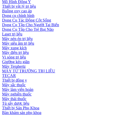
Mô Hình Đông Y
Thiết bị vật lý trị liệu
Buồng oxy cao áp
Dụng cụ chỉnh hình
Dụng Cụ Tác Động Cột Sống
Dụng Cụ Tập Cho Người Tai Biến
Dụng Cụ Tập Cho Trẻ Bại Não
Laser trị liệu
Máy nén ép trị liệu
Máy siêu âm trị liệu
Máy xung kích
Máy điện trị liệu
Vi sóng trị liệu
Giường kéo giãn
Máy Terahertz
MÁY TỪ TRƯỜNG TRỊ LIỆU
TECAR
Thiết bị đông y
Máy sắc thuốc
Máy làm viên hoàn
Máy nghiền thuốc
Máy thái thuốc
Tủ sấy dược liệu
Thiết bị Sản Phụ Khoa
Bàn khám sản phụ khoa