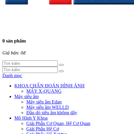
0 sản phẩm
Giá bán: 0đ
Danh mục
KHOA CHẨN ĐOÁN HÌNH ẢNH
MÁY X-QUANG
Máy siêu âm
Máy siêu âm Edan
Máy siêu âm WELLD
Đầu dò siêu âm không dây
Mô Hình Y Khoa
Giải Phẫu Cơ Quan, Hệ Cơ Quan
Giải Phẫu Hệ Cơ