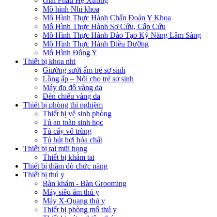
Giải Phẫu Hệ Xương
Mô hình Nhi khoa
Mô Hình Thực Hành Chẩn Đoán Y Khoa
Mô Hình Thực Hành Sơ Cứu, Cấp Cứu
Mô Hình Thực Hành Đào Tạo Kỹ Năng Lâm Sàng
Mô Hình Thực Hành Điều Dưỡng
Mô Hình Đông Y
Thiết bị khoa nhi
Giường sưởi ấm trẻ sơ sinh
Lồng ấp – Nôi cho trẻ sơ sinh
Máy đo độ vàng da
Đèn chiếu vàng da
Thiết bị phòng thí nghiệm
Thiết bị vệ sinh phòng
Tủ an toàn sinh học
Tủ cấy vô trùng
Tủ hút hơi hóa chất
Thiết bị tai mũi họng
Thiết bị khám tai
Thiết bị thăm dò chức năng
Thiết bị thú y
Bàn khám - Bàn Grooming
Máy siêu âm thú y
Máy X-Quang thú y
Thiết bị phòng mổ thú y