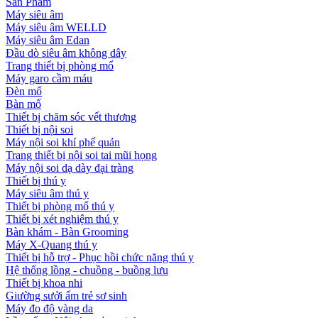
Sản Phẩm
Máy siêu âm
Máy siêu âm WELLD
Máy siêu âm Edan
Đầu dò siêu âm không dây
Trang thiết bị phòng mổ
Máy garo cầm máu
Đèn mổ
Bàn mổ
Thiết bị chăm sóc vết thương
Thiết bị nội soi
Máy nội soi khí phế quản
Trang thiết bị nội soi tai mũi họng
Máy nội soi dạ dày đại tràng
Thiết bị thú y
Máy siêu âm thú y
Thiết bị phòng mổ thú y
Thiết bị xét nghiệm thú y
Bàn khám - Bàn Grooming
Máy X-Quang thú y
Thiết bị hỗ trợ - Phục hồi chức năng thú y
Hệ thống lồng - chuồng - buồng lưu
Thiết bị khoa nhi
Giường sưởi ấm trẻ sơ sinh
Máy đo độ vàng da