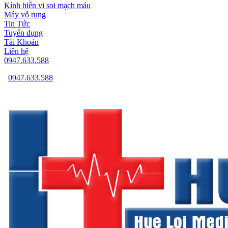
Kính hiển vi soi mạch máu
Máy vỗ rung
Tin Tức
Tuyển dụng
Tài Khoản
Liên hệ
0947.633.588
0947.633.588