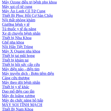
Máy Ozone điều trị bệnh phụ khoa
Máy soi cổ tử cung
Máy Áp Lạnh Cổ Tử Cung
Thiết Bị Phục Hồi Cơ Sàn Chậu
Nội thất phòng khám
Giường bệnh y tế
Tủ thuốc y tế đa năng
Xe di chuyển bệnh nhân
Thiết bị Nha Khoa
Ghế nha khoa
Nồi Hấp Tiệt Trùng
Máy X Quang nha khoa
Thiết bị tai mũi họng
Thiết bị khám tai
Thiết bị hồi sức cấp cứu
Máy điện não - điện tim
Máy truyền dịch - Bơm tiêm điện
Cáng cứu thương
Máy theo dõi bệnh nhân
Thiết bị y tế khác
Dao mổ điện cao tần
Máy đo loãng xương
Máy đo chức năng hô hấp
MÁY SOI TĨNH MẠCH
Thiết Bị Nam Khoa