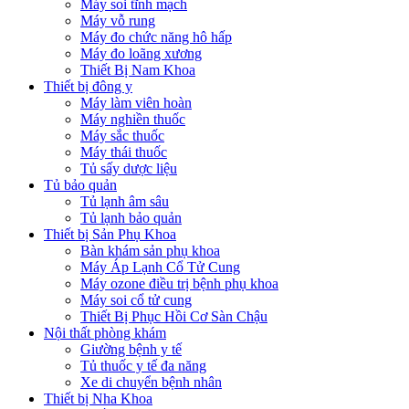
Máy soi tĩnh mạch
Máy vỗ rung
Máy đo chức năng hô hấp
Máy đo loãng xương
Thiết Bị Nam Khoa
Thiết bị đông y
Máy làm viên hoàn
Máy nghiền thuốc
Máy sắc thuốc
Máy thái thuốc
Tủ sấy dược liệu
Tủ bảo quản
Tủ lạnh âm sâu
Tủ lạnh bảo quản
Thiết bị Sản Phụ Khoa
Bàn khám sản phụ khoa
Máy Áp Lạnh Cổ Tử Cung
Máy ozone điều trị bệnh phụ khoa
Máy soi cổ tử cung
Thiết Bị Phục Hồi Cơ Sàn Chậu
Nội thất phòng khám
Giường bệnh y tế
Tủ thuốc y tế đa năng
Xe di chuyển bệnh nhân
Thiết bị Nha Khoa