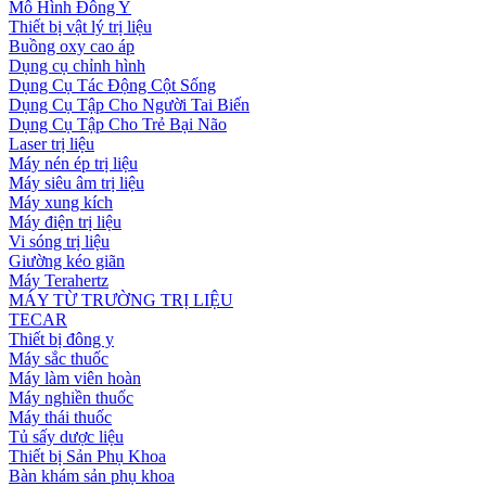
Mô Hình Đông Y
Thiết bị vật lý trị liệu
Buồng oxy cao áp
Dụng cụ chỉnh hình
Dụng Cụ Tác Động Cột Sống
Dụng Cụ Tập Cho Người Tai Biến
Dụng Cụ Tập Cho Trẻ Bại Não
Laser trị liệu
Máy nén ép trị liệu
Máy siêu âm trị liệu
Máy xung kích
Máy điện trị liệu
Vi sóng trị liệu
Giường kéo giãn
Máy Terahertz
MÁY TỪ TRƯỜNG TRỊ LIỆU
TECAR
Thiết bị đông y
Máy sắc thuốc
Máy làm viên hoàn
Máy nghiền thuốc
Máy thái thuốc
Tủ sấy dược liệu
Thiết bị Sản Phụ Khoa
Bàn khám sản phụ khoa