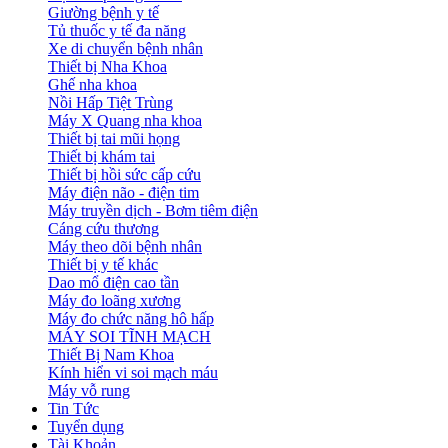
Giường bệnh y tế
Tủ thuốc y tế đa năng
Xe di chuyển bệnh nhân
Thiết bị Nha Khoa
Ghế nha khoa
Nồi Hấp Tiệt Trùng
Máy X Quang nha khoa
Thiết bị tai mũi họng
Thiết bị khám tai
Thiết bị hồi sức cấp cứu
Máy điện não - điện tim
Máy truyền dịch - Bơm tiêm điện
Cáng cứu thương
Máy theo dõi bệnh nhân
Thiết bị y tế khác
Dao mổ điện cao tần
Máy đo loãng xương
Máy đo chức năng hô hấp
MÁY SOI TĨNH MẠCH
Thiết Bị Nam Khoa
Kính hiển vi soi mạch máu
Máy vỗ rung
Tin Tức
Tuyển dụng
Tài Khoản