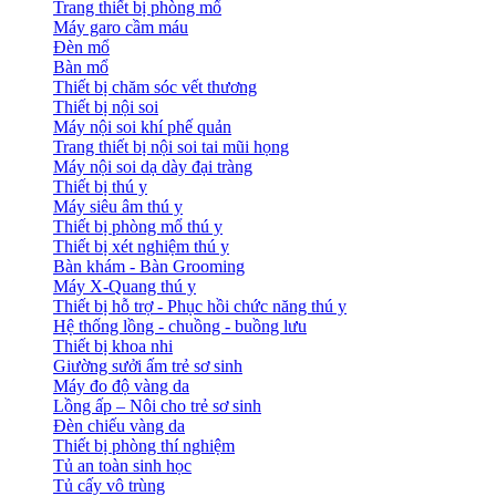
Trang thiết bị phòng mổ
Máy garo cầm máu
Đèn mổ
Bàn mổ
Thiết bị chăm sóc vết thương
Thiết bị nội soi
Máy nội soi khí phế quản
Trang thiết bị nội soi tai mũi họng
Máy nội soi dạ dày đại tràng
Thiết bị thú y
Máy siêu âm thú y
Thiết bị phòng mổ thú y
Thiết bị xét nghiệm thú y
Bàn khám - Bàn Grooming
Máy X-Quang thú y
Thiết bị hỗ trợ - Phục hồi chức năng thú y
Hệ thống lồng - chuồng - buồng lưu
Thiết bị khoa nhi
Giường sưởi ấm trẻ sơ sinh
Máy đo độ vàng da
Lồng ấp – Nôi cho trẻ sơ sinh
Đèn chiếu vàng da
Thiết bị phòng thí nghiệm
Tủ an toàn sinh học
Tủ cấy vô trùng