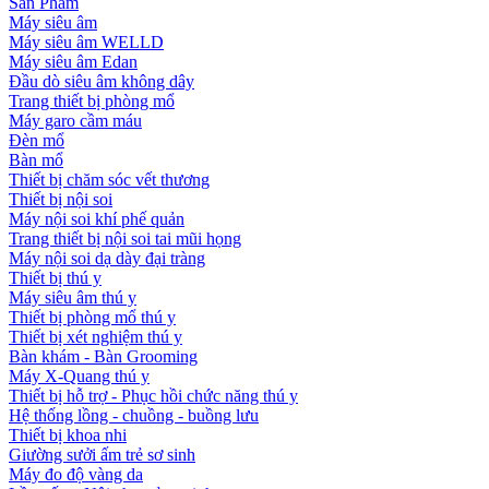
Sản Phẩm
Máy siêu âm
Máy siêu âm WELLD
Máy siêu âm Edan
Đầu dò siêu âm không dây
Trang thiết bị phòng mổ
Máy garo cầm máu
Đèn mổ
Bàn mổ
Thiết bị chăm sóc vết thương
Thiết bị nội soi
Máy nội soi khí phế quản
Trang thiết bị nội soi tai mũi họng
Máy nội soi dạ dày đại tràng
Thiết bị thú y
Máy siêu âm thú y
Thiết bị phòng mổ thú y
Thiết bị xét nghiệm thú y
Bàn khám - Bàn Grooming
Máy X-Quang thú y
Thiết bị hỗ trợ - Phục hồi chức năng thú y
Hệ thống lồng - chuồng - buồng lưu
Thiết bị khoa nhi
Giường sưởi ấm trẻ sơ sinh
Máy đo độ vàng da