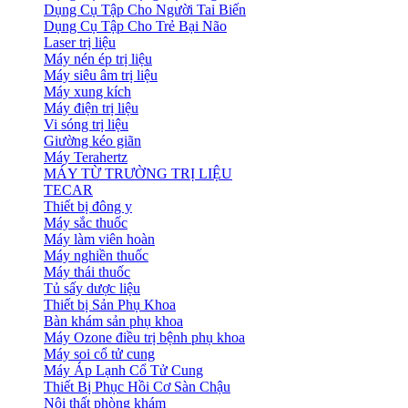
Dụng Cụ Tập Cho Người Tai Biến
Dụng Cụ Tập Cho Trẻ Bại Não
Laser trị liệu
Máy nén ép trị liệu
Máy siêu âm trị liệu
Máy xung kích
Máy điện trị liệu
Vi sóng trị liệu
Giường kéo giãn
Máy Terahertz
MÁY TỪ TRƯỜNG TRỊ LIỆU
TECAR
Thiết bị đông y
Máy sắc thuốc
Máy làm viên hoàn
Máy nghiền thuốc
Máy thái thuốc
Tủ sấy dược liệu
Thiết bị Sản Phụ Khoa
Bàn khám sản phụ khoa
Máy Ozone điều trị bệnh phụ khoa
Máy soi cổ tử cung
Máy Áp Lạnh Cổ Tử Cung
Thiết Bị Phục Hồi Cơ Sàn Chậu
Nội thất phòng khám