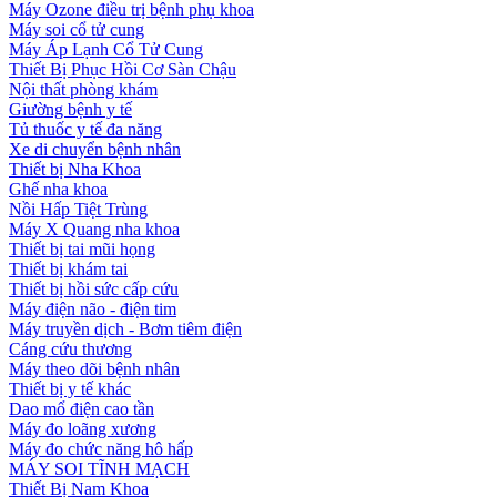
Máy Ozone điều trị bệnh phụ khoa
Máy soi cổ tử cung
Máy Áp Lạnh Cổ Tử Cung
Thiết Bị Phục Hồi Cơ Sàn Chậu
Nội thất phòng khám
Giường bệnh y tế
Tủ thuốc y tế đa năng
Xe di chuyển bệnh nhân
Thiết bị Nha Khoa
Ghế nha khoa
Nồi Hấp Tiệt Trùng
Máy X Quang nha khoa
Thiết bị tai mũi họng
Thiết bị khám tai
Thiết bị hồi sức cấp cứu
Máy điện não - điện tim
Máy truyền dịch - Bơm tiêm điện
Cáng cứu thương
Máy theo dõi bệnh nhân
Thiết bị y tế khác
Dao mổ điện cao tần
Máy đo loãng xương
Máy đo chức năng hô hấp
MÁY SOI TĨNH MẠCH
Thiết Bị Nam Khoa