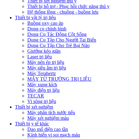
Thiết bị xét nghiệm thú y
Thiết bị hỗ trợ - Phục hồi chức năng thú y
Hệ thống lồng - chuồng - buồng lưu
Thiết bị vật lý trị liệu
Buồng oxy cao áp
Dụng cụ chỉnh hình
Dụng Cụ Tác Động Cột Sống
Dụng Cụ Tập Cho Người Tai Biến
Dụng Cụ Tập Cho Trẻ Bại Não
Giường kéo giãn
Laser trị liệu
Máy nén ép trị liệu
Máy siêu âm trị liệu
Máy Terahertz
MÁY TỪ TRƯỜNG TRỊ LIỆU
Máy xung kích
Máy điện trị liệu
TECAR
Vi sóng trị liệu
Thiết bị xét nghiệm
Máy phân tích nước tiểu
Máy xét nghiệm máu
Thiết bị y tế khác
Dao mổ điện cao tần
Kính hiển vi soi mạch máu