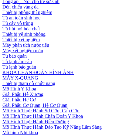
Lồng ấp – Nôi cho trẻ sơ sinh
Đèn chiếu vàng da
Thiết bị phòng thí nghiệm
Tủ an toàn sinh học
Tủ cấy vô trùng
Tủ hút hơi hóa chất
Thiết bị vệ sinh phòng
Thiết bị xét nghiệm
Máy phân tích nước tiểu
Máy xét nghiệm máu
Tủ bảo quản
Tủ lạnh âm sâu
Tủ lạnh bảo quản
KHOA CHẨN ĐOÁN HÌNH ẢNH
MÁY X-QUANG
Thiết bị thăm dò chức năng
Mô Hình Y Khoa
Giải Phẫu Hệ Xương
Giải Phẫu Hệ Cơ
Giải Phẫu Cơ Quan, Hệ Cơ Quan
Mô Hình Thực Hành Sơ Cứu, Cấp Cứu
Mô Hình Thực Hành Chẩn Đoán Y Khoa
Mô Hình Thực Hành Điều Dưỡng
Mô Hình Thực Hành Đào Tạo Kỹ Năng Lâm Sàng
Mô hình Nhi khoa