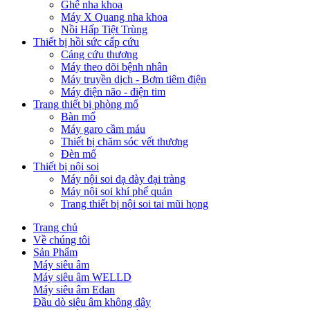
Ghế nha khoa
Máy X Quang nha khoa
Nồi Hấp Tiệt Trùng
Thiết bị hồi sức cấp cứu
Cáng cứu thương
Máy theo dõi bệnh nhân
Máy truyền dịch - Bơm tiêm điện
Máy điện não - điện tim
Trang thiết bị phòng mổ
Bàn mổ
Máy garo cầm máu
Thiết bị chăm sóc vết thương
Đèn mổ
Thiết bị nội soi
Máy nội soi dạ dày đại tràng
Máy nội soi khí phế quản
Trang thiết bị nội soi tai mũi họng
Trang chủ
Về chúng tôi
Sản Phẩm
Máy siêu âm
Máy siêu âm WELLD
Máy siêu âm Edan
Đầu dò siêu âm không dây