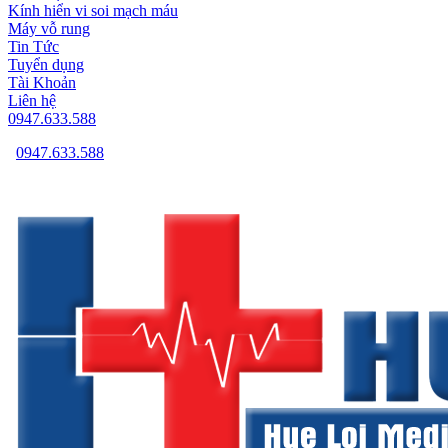
Kính hiển vi soi mạch máu
Máy vỗ rung
Tin Tức
Tuyển dụng
Tài Khoản
Liên hệ
0947.633.588
0947.633.588