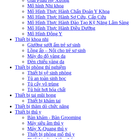
Giải Phẫu Hệ Xương
Mô hình Nhi khoa
Mô Hình Thực Hành Chẩn Đoán Y Khoa
Mô Hình Thực Hành Sơ Cứu, Cấp Cứu
Mô Hình Thực Hành Đào Tạo Kỹ Năng Lâm Sàng
Mô Hình Thực Hành Điều Dưỡng
Mô Hình Đông Y
Thiết bị khoa nhi
Giường sưởi ấm trẻ sơ sinh
Lồng ấp – Nôi cho trẻ sơ sinh
Máy đo độ vàng da
Đèn chiếu vàng da
Thiết bị phòng thí nghiệm
Thiết bị vệ sinh phòng
Tủ an toàn sinh học
Tủ cấy vô trùng
Tủ hút hơi hóa chất
Thiết bị tai mũi họng
Thiết bị khám tai
Thiết bị thăm dò chức năng
Thiết bị thú y
Bàn khám - Bàn Grooming
Máy siêu âm thú y
Máy X-Quang thú y
Thiết bị phòng mổ thú y