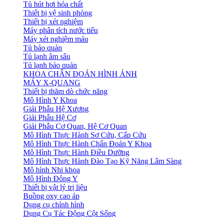
Tủ hút hơi hóa chất
Thiết bị vệ sinh phòng
Thiết bị xét nghiệm
Máy phân tích nước tiểu
Máy xét nghiệm máu
Tủ bảo quản
Tủ lạnh âm sâu
Tủ lạnh bảo quản
KHOA CHẨN ĐOÁN HÌNH ẢNH
MÁY X-QUANG
Thiết bị thăm dò chức năng
Mô Hình Y Khoa
Giải Phẫu Hệ Xương
Giải Phẫu Hệ Cơ
Giải Phẫu Cơ Quan, Hệ Cơ Quan
Mô Hình Thực Hành Sơ Cứu, Cấp Cứu
Mô Hình Thực Hành Chẩn Đoán Y Khoa
Mô Hình Thực Hành Điều Dưỡng
Mô Hình Thực Hành Đào Tạo Kỹ Năng Lâm Sàng
Mô hình Nhi khoa
Mô Hình Đông Y
Thiết bị vật lý trị liệu
Buồng oxy cao áp
Dụng cụ chỉnh hình
Dụng Cụ Tác Động Cột Sống