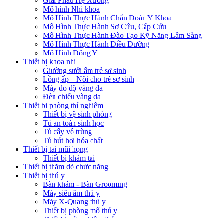
Giải Phẫu Hệ Xương
Mô hình Nhi khoa
Mô Hình Thực Hành Chẩn Đoán Y Khoa
Mô Hình Thực Hành Sơ Cứu, Cấp Cứu
Mô Hình Thực Hành Đào Tạo Kỹ Năng Lâm Sàng
Mô Hình Thực Hành Điều Dưỡng
Mô Hình Đông Y
Thiết bị khoa nhi
Giường sưởi ấm trẻ sơ sinh
Lồng ấp – Nôi cho trẻ sơ sinh
Máy đo độ vàng da
Đèn chiếu vàng da
Thiết bị phòng thí nghiệm
Thiết bị vệ sinh phòng
Tủ an toàn sinh học
Tủ cấy vô trùng
Tủ hút hơi hóa chất
Thiết bị tai mũi họng
Thiết bị khám tai
Thiết bị thăm dò chức năng
Thiết bị thú y
Bàn khám - Bàn Grooming
Máy siêu âm thú y
Máy X-Quang thú y
Thiết bị phòng mổ thú y