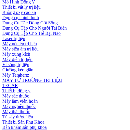
Mô Hình Đông Y
Thiết bị vật lý trị liệu
Buồng oxy cao áp
Dụng cụ chỉnh hình
Dụng Cụ Tác Động Cột Sống
Dụng Cụ Tập Cho Người Tai Biến
Dụng Cụ Tập Cho Trẻ Bại Não
Laser trị liệu
Máy nén ép trị liệu
Máy siêu âm trị liệu
Máy xung kích
Máy điện trị liệu
Vi sóng trị liệu
Giường kéo giãn
Máy Terahertz
MÁY TỪ TRƯỜNG TRỊ LIỆU
TECAR
Thiết bị đông y
Máy sắc thuốc
Máy làm viên hoàn
Máy nghiền thuốc
Máy thái thuốc
Tủ sấy dược liệu
Thiết bị Sản Phụ Khoa
Bàn khám sản phụ khoa