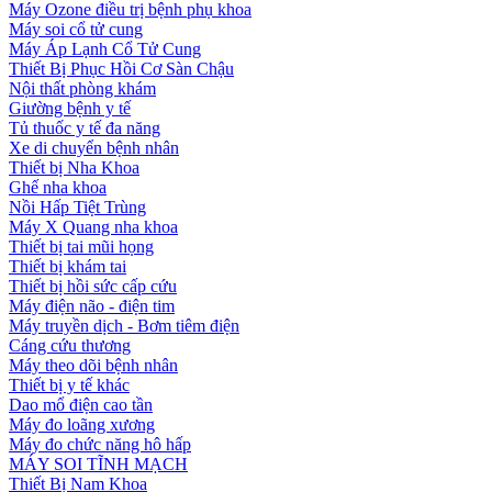
Máy Ozone điều trị bệnh phụ khoa
Máy soi cổ tử cung
Máy Áp Lạnh Cổ Tử Cung
Thiết Bị Phục Hồi Cơ Sàn Chậu
Nội thất phòng khám
Giường bệnh y tế
Tủ thuốc y tế đa năng
Xe di chuyển bệnh nhân
Thiết bị Nha Khoa
Ghế nha khoa
Nồi Hấp Tiệt Trùng
Máy X Quang nha khoa
Thiết bị tai mũi họng
Thiết bị khám tai
Thiết bị hồi sức cấp cứu
Máy điện não - điện tim
Máy truyền dịch - Bơm tiêm điện
Cáng cứu thương
Máy theo dõi bệnh nhân
Thiết bị y tế khác
Dao mổ điện cao tần
Máy đo loãng xương
Máy đo chức năng hô hấp
MÁY SOI TĨNH MẠCH
Thiết Bị Nam Khoa