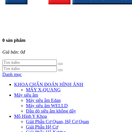
0 sản phẩm
Giá bán: 0đ
Danh mục
KHOA CHẨN ĐOÁN HÌNH ẢNH
MÁY X-QUANG
Máy siêu âm
Máy siêu âm Edan
Máy siêu âm WELLD
Đầu dò siêu âm không dây
Mô Hình Y Khoa
Giải Phẫu Cơ Quan, Hệ Cơ Quan
Giải Phẫu Hệ Cơ