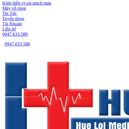
Kính hiển vi soi mạch máu
Máy vỗ rung
Tin Tức
Tuyển dụng
Tài Khoản
Liên hệ
0947.633.588
0947.633.588