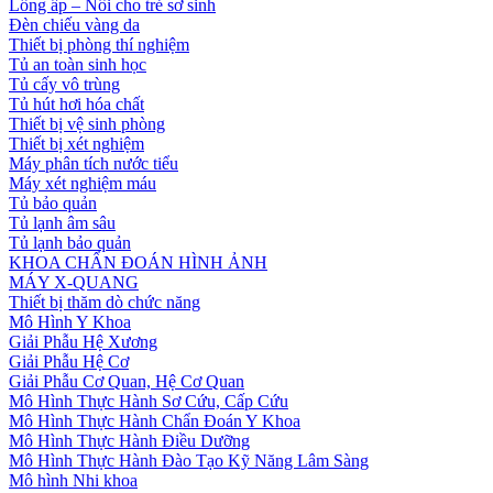
Lồng ấp – Nôi cho trẻ sơ sinh
Đèn chiếu vàng da
Thiết bị phòng thí nghiệm
Tủ an toàn sinh học
Tủ cấy vô trùng
Tủ hút hơi hóa chất
Thiết bị vệ sinh phòng
Thiết bị xét nghiệm
Máy phân tích nước tiểu
Máy xét nghiệm máu
Tủ bảo quản
Tủ lạnh âm sâu
Tủ lạnh bảo quản
KHOA CHẨN ĐOÁN HÌNH ẢNH
MÁY X-QUANG
Thiết bị thăm dò chức năng
Mô Hình Y Khoa
Giải Phẫu Hệ Xương
Giải Phẫu Hệ Cơ
Giải Phẫu Cơ Quan, Hệ Cơ Quan
Mô Hình Thực Hành Sơ Cứu, Cấp Cứu
Mô Hình Thực Hành Chẩn Đoán Y Khoa
Mô Hình Thực Hành Điều Dưỡng
Mô Hình Thực Hành Đào Tạo Kỹ Năng Lâm Sàng
Mô hình Nhi khoa