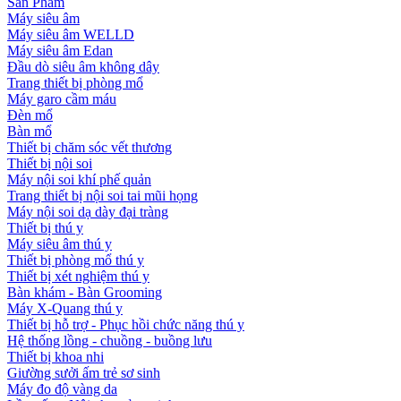
Sản Phẩm
Máy siêu âm
Máy siêu âm WELLD
Máy siêu âm Edan
Đầu dò siêu âm không dây
Trang thiết bị phòng mổ
Máy garo cầm máu
Đèn mổ
Bàn mổ
Thiết bị chăm sóc vết thương
Thiết bị nội soi
Máy nội soi khí phế quản
Trang thiết bị nội soi tai mũi họng
Máy nội soi dạ dày đại tràng
Thiết bị thú y
Máy siêu âm thú y
Thiết bị phòng mổ thú y
Thiết bị xét nghiệm thú y
Bàn khám - Bàn Grooming
Máy X-Quang thú y
Thiết bị hỗ trợ - Phục hồi chức năng thú y
Hệ thống lồng - chuồng - buồng lưu
Thiết bị khoa nhi
Giường sưởi ấm trẻ sơ sinh
Máy đo độ vàng da