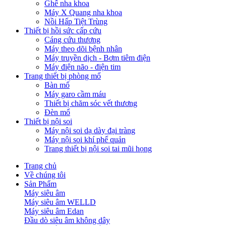
Ghế nha khoa
Máy X Quang nha khoa
Nồi Hấp Tiệt Trùng
Thiết bị hồi sức cấp cứu
Cáng cứu thương
Máy theo dõi bệnh nhân
Máy truyền dịch - Bơm tiêm điện
Máy điện não - điện tim
Trang thiết bị phòng mổ
Bàn mổ
Máy garo cầm máu
Thiết bị chăm sóc vết thương
Đèn mổ
Thiết bị nội soi
Máy nội soi dạ dày đại tràng
Máy nội soi khí phế quản
Trang thiết bị nội soi tai mũi họng
Trang chủ
Về chúng tôi
Sản Phẩm
Máy siêu âm
Máy siêu âm WELLD
Máy siêu âm Edan
Đầu dò siêu âm không dây