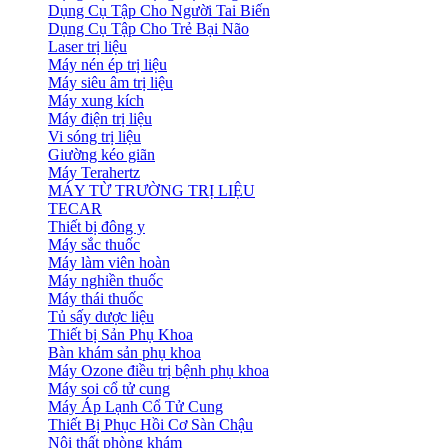
Dụng Cụ Tập Cho Người Tai Biến
Dụng Cụ Tập Cho Trẻ Bại Não
Laser trị liệu
Máy nén ép trị liệu
Máy siêu âm trị liệu
Máy xung kích
Máy điện trị liệu
Vi sóng trị liệu
Giường kéo giãn
Máy Terahertz
MÁY TỪ TRƯỜNG TRỊ LIỆU
TECAR
Thiết bị đông y
Máy sắc thuốc
Máy làm viên hoàn
Máy nghiền thuốc
Máy thái thuốc
Tủ sấy dược liệu
Thiết bị Sản Phụ Khoa
Bàn khám sản phụ khoa
Máy Ozone điều trị bệnh phụ khoa
Máy soi cổ tử cung
Máy Áp Lạnh Cổ Tử Cung
Thiết Bị Phục Hồi Cơ Sàn Chậu
Nội thất phòng khám