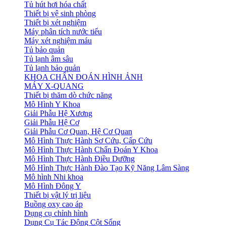
Tủ hút hơi hóa chất
Thiết bị vệ sinh phòng
Thiết bị xét nghiệm
Máy phân tích nước tiểu
Máy xét nghiệm máu
Tủ bảo quản
Tủ lạnh âm sâu
Tủ lạnh bảo quản
KHOA CHẨN ĐOÁN HÌNH ẢNH
MÁY X-QUANG
Thiết bị thăm dò chức năng
Mô Hình Y Khoa
Giải Phẫu Hệ Xương
Giải Phẫu Hệ Cơ
Giải Phẫu Cơ Quan, Hệ Cơ Quan
Mô Hình Thực Hành Sơ Cứu, Cấp Cứu
Mô Hình Thực Hành Chẩn Đoán Y Khoa
Mô Hình Thực Hành Điều Dưỡng
Mô Hình Thực Hành Đào Tạo Kỹ Năng Lâm Sàng
Mô hình Nhi khoa
Mô Hình Đông Y
Thiết bị vật lý trị liệu
Buồng oxy cao áp
Dụng cụ chỉnh hình
Dụng Cụ Tác Động Cột Sống