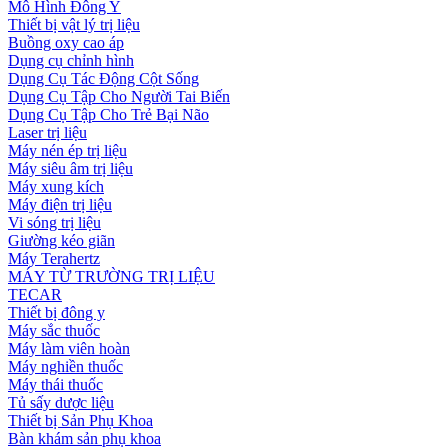
Mô Hình Đông Y
Thiết bị vật lý trị liệu
Buồng oxy cao áp
Dụng cụ chỉnh hình
Dụng Cụ Tác Động Cột Sống
Dụng Cụ Tập Cho Người Tai Biến
Dụng Cụ Tập Cho Trẻ Bại Não
Laser trị liệu
Máy nén ép trị liệu
Máy siêu âm trị liệu
Máy xung kích
Máy điện trị liệu
Vi sóng trị liệu
Giường kéo giãn
Máy Terahertz
MÁY TỪ TRƯỜNG TRỊ LIỆU
TECAR
Thiết bị đông y
Máy sắc thuốc
Máy làm viên hoàn
Máy nghiền thuốc
Máy thái thuốc
Tủ sấy dược liệu
Thiết bị Sản Phụ Khoa
Bàn khám sản phụ khoa