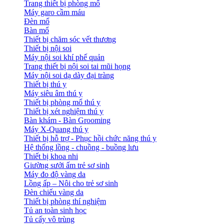
Trang thiết bị phòng mổ
Máy garo cầm máu
Đèn mổ
Bàn mổ
Thiết bị chăm sóc vết thương
Thiết bị nội soi
Máy nội soi khí phế quản
Trang thiết bị nội soi tai mũi họng
Máy nội soi dạ dày đại tràng
Thiết bị thú y
Máy siêu âm thú y
Thiết bị phòng mổ thú y
Thiết bị xét nghiệm thú y
Bàn khám - Bàn Grooming
Máy X-Quang thú y
Thiết bị hỗ trợ - Phục hồi chức năng thú y
Hệ thống lồng - chuồng - buồng lưu
Thiết bị khoa nhi
Giường sưởi ấm trẻ sơ sinh
Máy đo độ vàng da
Lồng ấp – Nôi cho trẻ sơ sinh
Đèn chiếu vàng da
Thiết bị phòng thí nghiệm
Tủ an toàn sinh học
Tủ cấy vô trùng