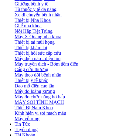
Giường bệnh y tế
Tủ thuốc y tế đa năng
Xe di chuyển bệnh nhân
Thiết bị Nha Khoa
Ghế nha khoa
Nồi Hấp Tiệt Trùng
Máy X Quang nha khoa
Thiết bị tai mũi họng
Thiết bị khám tai
Thiết bị hồi sức cấp cứu
Máy điện não - điện tim
Máy truyền dịch - Bơm tiêm điện
Cáng cứu thương
Máy theo dõi bệnh nhân
Thiết bị y tế khác
Dao mổ điện cao tần
Máy đo loãng xương
Máy đo chức năng hô hấp
MÁY SOI TĨNH MẠCH
Thiết Bị Nam Khoa
Kính hiển vi soi mạch máu
Máy vỗ rung
Tin Tức
Tuyển dụng
Tài Khoản