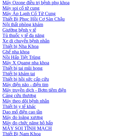
Máy Ozone điều trị bệnh phụ khoa
Máy soi cổ tử cung
Máy Áp Lạnh Cổ Tử Cung
Thiết Bị Phục Hồi Cơ Sàn Chậu
Nội thất phòng khám
Giường bệnh y tế
Tủ thuốc y tế đa năng
Xe di chuyển bệnh nhân
Thiết bị Nha Khoa
Ghế nha khoa
Nồi Hấp Tiệt Trùng
Máy X Quang nha khoa
Thiết bị tai mũi họng
Thiết bị khám tai
Thiết bị hồi sức cấp cứu
Máy điện não - điện tim
Máy truyền dịch - Bơm tiêm điện
Cáng cứu thương
Máy theo dõi bệnh nhân
Thiết bị y tế khác
Dao mổ điện cao tần
Máy đo loãng xương
Máy đo chức năng hô hấp
MÁY SOI TĨNH MẠCH
Thiết Bị Nam Khoa