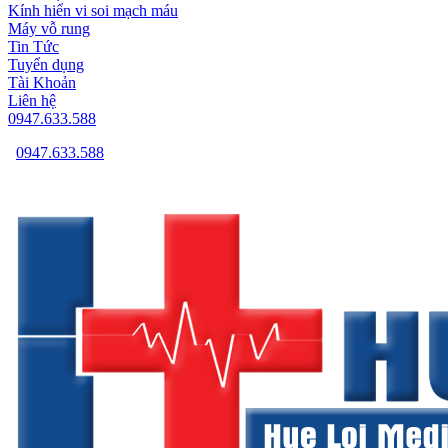
Kính hiển vi soi mạch máu
Máy vỗ rung
Tin Tức
Tuyển dụng
Tài Khoản
Liên hệ
0947.633.588
0947.633.588