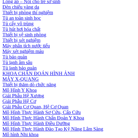
Lồng ấp – Nôi cho trẻ sơ sinh
Đèn chiếu vàng da
Thiết bị phòng thí nghiệm
Tủ an toàn sinh học
Tủ cấy vô trùng
Tủ hút hơi hóa chất
Thiết bị vệ sinh phòng
Thiết bị xét nghiệm
Máy phân tích nước tiểu
Máy xét nghiệm máu
Tủ bảo quản
Tủ lạnh âm sâu
Tủ lạnh bảo quản
KHOA CHẨN ĐOÁN HÌNH ẢNH
MÁY X-QUANG
Thiết bị thăm dò chức năng
Mô Hình Y Khoa
Giải Phẫu Hệ Xương
Giải Phẫu Hệ Cơ
Giải Phẫu Cơ Quan, Hệ Cơ Quan
Mô Hình Thực Hành Sơ Cứu, Cấp Cứu
Mô Hình Thực Hành Chẩn Đoán Y Khoa
Mô Hình Thực Hành Điều Dưỡng
Mô Hình Thực Hành Đào Tạo Kỹ Năng Lâm Sàng
Mô hình Nhi khoa