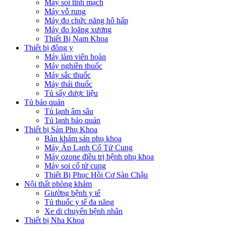
Máy soi tĩnh mạch
Máy vỗ rung
Máy đo chức năng hô hấp
Máy đo loãng xương
Thiết Bị Nam Khoa
Thiết bị đông y
Máy làm viên hoàn
Máy nghiền thuốc
Máy sắc thuốc
Máy thái thuốc
Tủ sấy dược liệu
Tủ bảo quản
Tủ lạnh âm sâu
Tủ lạnh bảo quản
Thiết bị Sản Phụ Khoa
Bàn khám sản phụ khoa
Máy Áp Lạnh Cổ Tử Cung
Máy ozone điều trị bệnh phụ khoa
Máy soi cổ tử cung
Thiết Bị Phục Hồi Cơ Sàn Chậu
Nội thất phòng khám
Giường bệnh y tế
Tủ thuốc y tế đa năng
Xe di chuyển bệnh nhân
Thiết bị Nha Khoa