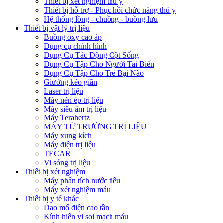
Thiết bị xét nghiệm thú y
Thiết bị hỗ trợ - Phục hồi chức năng thú y
Hệ thống lồng - chuồng - buồng lưu
Thiết bị vật lý trị liệu
Buồng oxy cao áp
Dụng cụ chỉnh hình
Dụng Cụ Tác Động Cột Sống
Dụng Cụ Tập Cho Người Tai Biến
Dụng Cụ Tập Cho Trẻ Bại Não
Giường kéo giãn
Laser trị liệu
Máy nén ép trị liệu
Máy siêu âm trị liệu
Máy Terahertz
MÁY TỪ TRƯỜNG TRỊ LIỆU
Máy xung kích
Máy điện trị liệu
TECAR
Vi sóng trị liệu
Thiết bị xét nghiệm
Máy phân tích nước tiểu
Máy xét nghiệm máu
Thiết bị y tế khác
Dao mổ điện cao tần
Kính hiển vi soi mạch máu