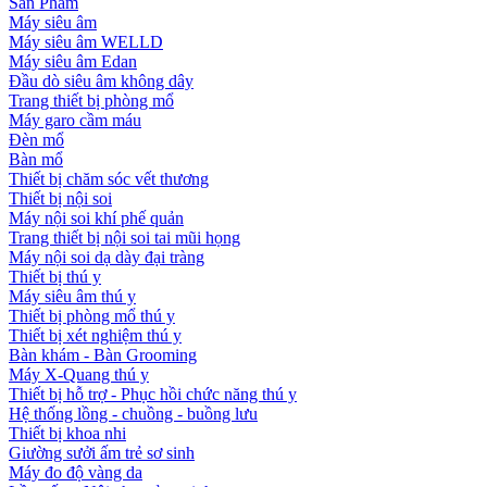
Sản Phẩm
Máy siêu âm
Máy siêu âm WELLD
Máy siêu âm Edan
Đầu dò siêu âm không dây
Trang thiết bị phòng mổ
Máy garo cầm máu
Đèn mổ
Bàn mổ
Thiết bị chăm sóc vết thương
Thiết bị nội soi
Máy nội soi khí phế quản
Trang thiết bị nội soi tai mũi họng
Máy nội soi dạ dày đại tràng
Thiết bị thú y
Máy siêu âm thú y
Thiết bị phòng mổ thú y
Thiết bị xét nghiệm thú y
Bàn khám - Bàn Grooming
Máy X-Quang thú y
Thiết bị hỗ trợ - Phục hồi chức năng thú y
Hệ thống lồng - chuồng - buồng lưu
Thiết bị khoa nhi
Giường sưởi ấm trẻ sơ sinh
Máy đo độ vàng da