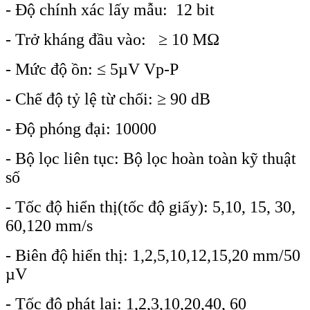
- Độ chính xác lấy mẫu: 12 bit
- Trở kháng đầu vào: ≥ 10 MΩ
- Mức độ ồn: ≤ 5µV Vp-P
- Chế độ tỷ lệ từ chối: ≥ 90 dB
- Độ phóng đại: 10000
- Bộ lọc liên tục: Bộ lọc hoàn toàn kỹ thuật
số
- Tốc độ hiển thị(tốc độ giấy): 5,10, 15, 30,
60,120 mm/s
- Biên độ hiển thị: 1,2,5,10,12,15,20 mm/50
µV
- Tốc độ phát lại: 1,2,3,10,20,40, 60