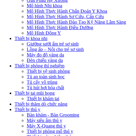
Giải Phẫu Hệ Xương
Mô hình Nhi khoa
Mô Hình Thực Hành Chẩn Đoán Y Khoa
Mô Hình Thực Hành Sơ Cứu, Cấp Cứu
Mô Hình Thực Hành Đào Tạo Kỹ Năng Lâm Sàng
Mô Hình Thực Hành Điều Dưỡng
Mô Hình Đông Y
Thiết bị khoa nhi
Giường sưởi ấm trẻ sơ sinh
Lồng ấp – Nôi cho trẻ sơ sinh
Máy đo độ vàng da
Đèn chiếu vàng da
Thiết bị phòng thí nghiệm
Thiết bị vệ sinh phòng
Tủ an toàn sinh học
Tủ cấy vô trùng
Tủ hút hơi hóa chất
Thiết bị tai mũi họng
Thiết bị khám tai
Thiết bị thăm dò chức năng
Thiết bị thú y
Bàn khám - Bàn Grooming
Máy siêu âm thú y
Máy X-Quang thú y
Thiết bị phòng mổ thú y