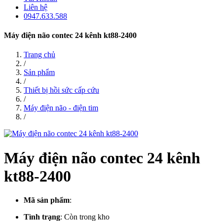
Liên hệ
0947.633.588
Máy điện não contec 24 kênh kt88-2400
Trang chủ
/
Sản phẩm
/
Thiết bị hồi sức cấp cứu
/
Máy điện não - điện tim
/
Máy điện não contec 24 kênh
kt88-2400
Mã sản phẩm
:
Tình trạng
:
Còn trong kho