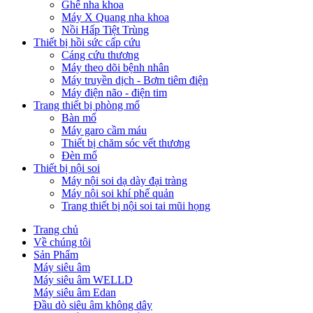
Ghế nha khoa
Máy X Quang nha khoa
Nồi Hấp Tiệt Trùng
Thiết bị hồi sức cấp cứu
Cáng cứu thương
Máy theo dõi bệnh nhân
Máy truyền dịch - Bơm tiêm điện
Máy điện não - điện tim
Trang thiết bị phòng mổ
Bàn mổ
Máy garo cầm máu
Thiết bị chăm sóc vết thương
Đèn mổ
Thiết bị nội soi
Máy nội soi dạ dày đại tràng
Máy nội soi khí phế quản
Trang thiết bị nội soi tai mũi họng
Trang chủ
Về chúng tôi
Sản Phẩm
Máy siêu âm
Máy siêu âm WELLD
Máy siêu âm Edan
Đầu dò siêu âm không dây