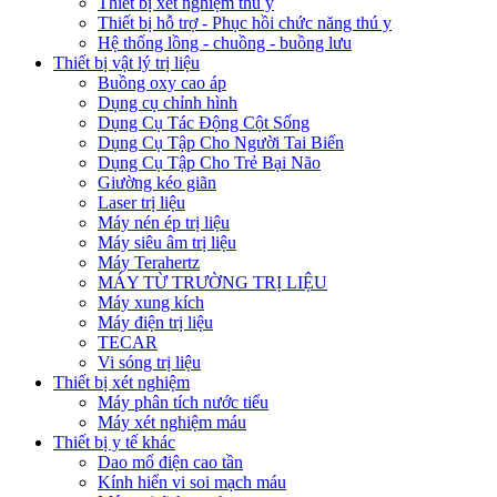
Thiết bị xét nghiệm thú y
Thiết bị hỗ trợ - Phục hồi chức năng thú y
Hệ thống lồng - chuồng - buồng lưu
Thiết bị vật lý trị liệu
Buồng oxy cao áp
Dụng cụ chỉnh hình
Dụng Cụ Tác Động Cột Sống
Dụng Cụ Tập Cho Người Tai Biến
Dụng Cụ Tập Cho Trẻ Bại Não
Giường kéo giãn
Laser trị liệu
Máy nén ép trị liệu
Máy siêu âm trị liệu
Máy Terahertz
MÁY TỪ TRƯỜNG TRỊ LIỆU
Máy xung kích
Máy điện trị liệu
TECAR
Vi sóng trị liệu
Thiết bị xét nghiệm
Máy phân tích nước tiểu
Máy xét nghiệm máu
Thiết bị y tế khác
Dao mổ điện cao tần
Kính hiển vi soi mạch máu