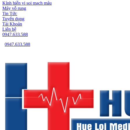
Kính hiển vi soi mạch máu
Máy vỗ rung
Tin Tức
Tuyển dụng
Tài Khoản
Liên hệ
0947.633.588
0947.633.588