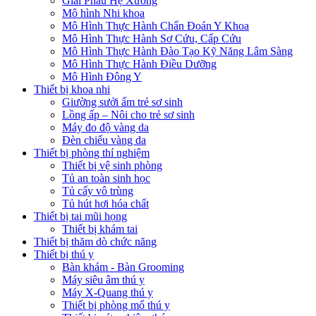
Giải Phẫu Hệ Xương
Mô hình Nhi khoa
Mô Hình Thực Hành Chẩn Đoán Y Khoa
Mô Hình Thực Hành Sơ Cứu, Cấp Cứu
Mô Hình Thực Hành Đào Tạo Kỹ Năng Lâm Sàng
Mô Hình Thực Hành Điều Dưỡng
Mô Hình Đông Y
Thiết bị khoa nhi
Giường sưởi ấm trẻ sơ sinh
Lồng ấp – Nôi cho trẻ sơ sinh
Máy đo độ vàng da
Đèn chiếu vàng da
Thiết bị phòng thí nghiệm
Thiết bị vệ sinh phòng
Tủ an toàn sinh học
Tủ cấy vô trùng
Tủ hút hơi hóa chất
Thiết bị tai mũi họng
Thiết bị khám tai
Thiết bị thăm dò chức năng
Thiết bị thú y
Bàn khám - Bàn Grooming
Máy siêu âm thú y
Máy X-Quang thú y
Thiết bị phòng mổ thú y