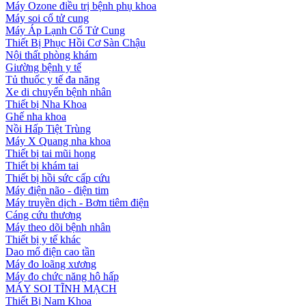
Máy Ozone điều trị bệnh phụ khoa
Máy soi cổ tử cung
Máy Áp Lạnh Cổ Tử Cung
Thiết Bị Phục Hồi Cơ Sàn Chậu
Nội thất phòng khám
Giường bệnh y tế
Tủ thuốc y tế đa năng
Xe di chuyển bệnh nhân
Thiết bị Nha Khoa
Ghế nha khoa
Nồi Hấp Tiệt Trùng
Máy X Quang nha khoa
Thiết bị tai mũi họng
Thiết bị khám tai
Thiết bị hồi sức cấp cứu
Máy điện não - điện tim
Máy truyền dịch - Bơm tiêm điện
Cáng cứu thương
Máy theo dõi bệnh nhân
Thiết bị y tế khác
Dao mổ điện cao tần
Máy đo loãng xương
Máy đo chức năng hô hấp
MÁY SOI TĨNH MẠCH
Thiết Bị Nam Khoa