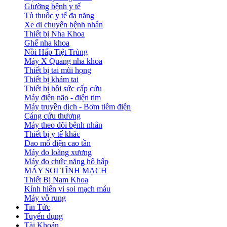
Giường bệnh y tế
Tủ thuốc y tế đa năng
Xe di chuyển bệnh nhân
Thiết bị Nha Khoa
Ghế nha khoa
Nồi Hấp Tiệt Trùng
Máy X Quang nha khoa
Thiết bị tai mũi họng
Thiết bị khám tai
Thiết bị hồi sức cấp cứu
Máy điện não - điện tim
Máy truyền dịch - Bơm tiêm điện
Cáng cứu thương
Máy theo dõi bệnh nhân
Thiết bị y tế khác
Dao mổ điện cao tần
Máy đo loãng xương
Máy đo chức năng hô hấp
MÁY SOI TĨNH MẠCH
Thiết Bị Nam Khoa
Kính hiển vi soi mạch máu
Máy vỗ rung
Tin Tức
Tuyển dụng
Tài Khoản