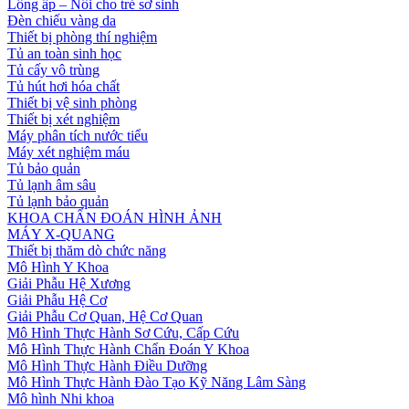
Lồng ấp – Nôi cho trẻ sơ sinh
Đèn chiếu vàng da
Thiết bị phòng thí nghiệm
Tủ an toàn sinh học
Tủ cấy vô trùng
Tủ hút hơi hóa chất
Thiết bị vệ sinh phòng
Thiết bị xét nghiệm
Máy phân tích nước tiểu
Máy xét nghiệm máu
Tủ bảo quản
Tủ lạnh âm sâu
Tủ lạnh bảo quản
KHOA CHẨN ĐOÁN HÌNH ẢNH
MÁY X-QUANG
Thiết bị thăm dò chức năng
Mô Hình Y Khoa
Giải Phẫu Hệ Xương
Giải Phẫu Hệ Cơ
Giải Phẫu Cơ Quan, Hệ Cơ Quan
Mô Hình Thực Hành Sơ Cứu, Cấp Cứu
Mô Hình Thực Hành Chẩn Đoán Y Khoa
Mô Hình Thực Hành Điều Dưỡng
Mô Hình Thực Hành Đào Tạo Kỹ Năng Lâm Sàng
Mô hình Nhi khoa