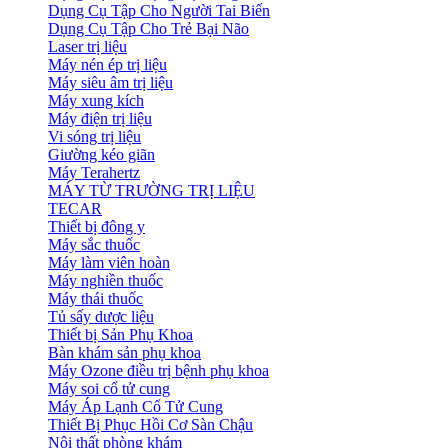
Dụng Cụ Tập Cho Người Tai Biến
Dụng Cụ Tập Cho Trẻ Bại Não
Laser trị liệu
Máy nén ép trị liệu
Máy siêu âm trị liệu
Máy xung kích
Máy điện trị liệu
Vi sóng trị liệu
Giường kéo giãn
Máy Terahertz
MÁY TỪ TRƯỜNG TRỊ LIỆU
TECAR
Thiết bị đông y
Máy sắc thuốc
Máy làm viên hoàn
Máy nghiền thuốc
Máy thái thuốc
Tủ sấy dược liệu
Thiết bị Sản Phụ Khoa
Bàn khám sản phụ khoa
Máy Ozone điều trị bệnh phụ khoa
Máy soi cổ tử cung
Máy Áp Lạnh Cổ Tử Cung
Thiết Bị Phục Hồi Cơ Sàn Chậu
Nội thất phòng khám