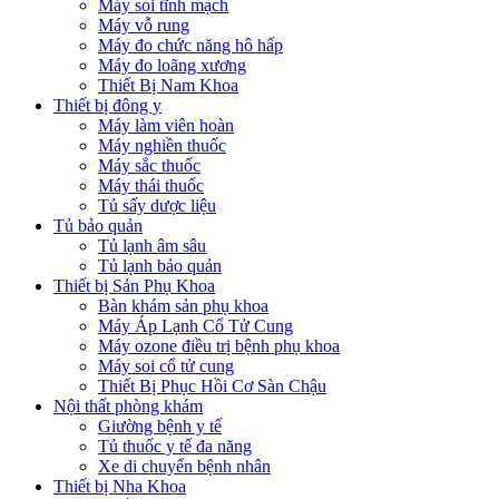
Máy soi tĩnh mạch
Máy vỗ rung
Máy đo chức năng hô hấp
Máy đo loãng xương
Thiết Bị Nam Khoa
Thiết bị đông y
Máy làm viên hoàn
Máy nghiền thuốc
Máy sắc thuốc
Máy thái thuốc
Tủ sấy dược liệu
Tủ bảo quản
Tủ lạnh âm sâu
Tủ lạnh bảo quản
Thiết bị Sản Phụ Khoa
Bàn khám sản phụ khoa
Máy Áp Lạnh Cổ Tử Cung
Máy ozone điều trị bệnh phụ khoa
Máy soi cổ tử cung
Thiết Bị Phục Hồi Cơ Sàn Chậu
Nội thất phòng khám
Giường bệnh y tế
Tủ thuốc y tế đa năng
Xe di chuyển bệnh nhân
Thiết bị Nha Khoa