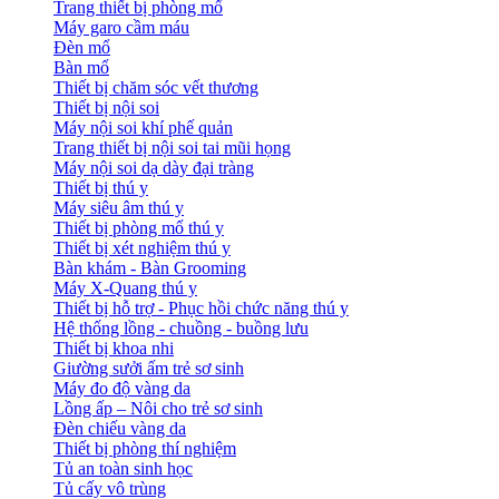
Trang thiết bị phòng mổ
Máy garo cầm máu
Đèn mổ
Bàn mổ
Thiết bị chăm sóc vết thương
Thiết bị nội soi
Máy nội soi khí phế quản
Trang thiết bị nội soi tai mũi họng
Máy nội soi dạ dày đại tràng
Thiết bị thú y
Máy siêu âm thú y
Thiết bị phòng mổ thú y
Thiết bị xét nghiệm thú y
Bàn khám - Bàn Grooming
Máy X-Quang thú y
Thiết bị hỗ trợ - Phục hồi chức năng thú y
Hệ thống lồng - chuồng - buồng lưu
Thiết bị khoa nhi
Giường sưởi ấm trẻ sơ sinh
Máy đo độ vàng da
Lồng ấp – Nôi cho trẻ sơ sinh
Đèn chiếu vàng da
Thiết bị phòng thí nghiệm
Tủ an toàn sinh học
Tủ cấy vô trùng