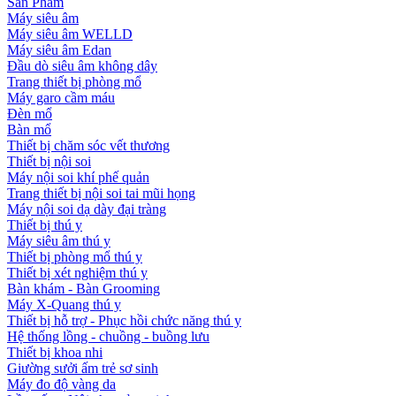
Sản Phẩm
Máy siêu âm
Máy siêu âm WELLD
Máy siêu âm Edan
Đầu dò siêu âm không dây
Trang thiết bị phòng mổ
Máy garo cầm máu
Đèn mổ
Bàn mổ
Thiết bị chăm sóc vết thương
Thiết bị nội soi
Máy nội soi khí phế quản
Trang thiết bị nội soi tai mũi họng
Máy nội soi dạ dày đại tràng
Thiết bị thú y
Máy siêu âm thú y
Thiết bị phòng mổ thú y
Thiết bị xét nghiệm thú y
Bàn khám - Bàn Grooming
Máy X-Quang thú y
Thiết bị hỗ trợ - Phục hồi chức năng thú y
Hệ thống lồng - chuồng - buồng lưu
Thiết bị khoa nhi
Giường sưởi ấm trẻ sơ sinh
Máy đo độ vàng da