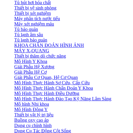
Tủ hút hơi hóa chất
Thiết bị vệ sinh phòng
Thiết bị xét nghiệm
Máy phân tích nước tiểu
Máy xét nghiệm máu
Tủ bảo quản
Tủ lạnh âm sâu
Tủ lạnh bảo quản
KHOA CHẨN ĐOÁN HÌNH ẢNH
MÁY X-QUANG
Thiết bị thăm dò chức năng
Mô Hình Y Khoa
Giải Phẫu Hệ Xương
Giải Phẫu Hệ Cơ
Giải Phẫu Cơ Quan, Hệ Cơ Quan
Mô Hình Thực Hành Sơ Cứu, Cấp Cứu
Mô Hình Thực Hành Chẩn Đoán Y Khoa
Mô Hình Thực Hành Điều Dưỡng
Mô Hình Thực Hành Đào Tạo Kỹ Năng Lâm Sàng
Mô hình Nhi khoa
Mô Hình Đông Y
Thiết bị vật lý trị liệu
Buồng oxy cao áp
Dụng cụ chỉnh hình
Dụng Cụ Tác Động Cột Sống