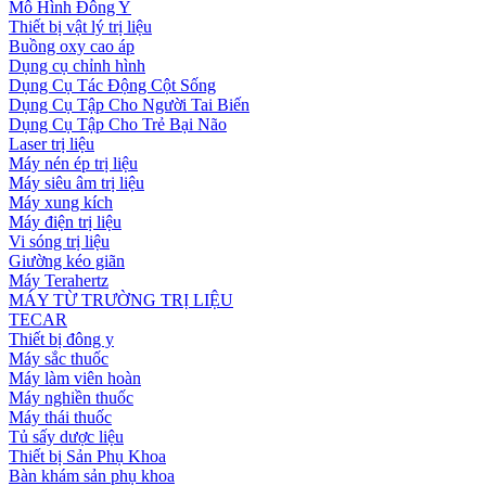
Mô Hình Đông Y
Thiết bị vật lý trị liệu
Buồng oxy cao áp
Dụng cụ chỉnh hình
Dụng Cụ Tác Động Cột Sống
Dụng Cụ Tập Cho Người Tai Biến
Dụng Cụ Tập Cho Trẻ Bại Não
Laser trị liệu
Máy nén ép trị liệu
Máy siêu âm trị liệu
Máy xung kích
Máy điện trị liệu
Vi sóng trị liệu
Giường kéo giãn
Máy Terahertz
MÁY TỪ TRƯỜNG TRỊ LIỆU
TECAR
Thiết bị đông y
Máy sắc thuốc
Máy làm viên hoàn
Máy nghiền thuốc
Máy thái thuốc
Tủ sấy dược liệu
Thiết bị Sản Phụ Khoa
Bàn khám sản phụ khoa