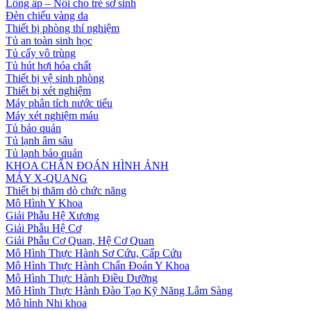
Lồng ấp – Nôi cho trẻ sơ sinh
Đèn chiếu vàng da
Thiết bị phòng thí nghiệm
Tủ an toàn sinh học
Tủ cấy vô trùng
Tủ hút hơi hóa chất
Thiết bị vệ sinh phòng
Thiết bị xét nghiệm
Máy phân tích nước tiểu
Máy xét nghiệm máu
Tủ bảo quản
Tủ lạnh âm sâu
Tủ lạnh bảo quản
KHOA CHẨN ĐOÁN HÌNH ẢNH
MÁY X-QUANG
Thiết bị thăm dò chức năng
Mô Hình Y Khoa
Giải Phẫu Hệ Xương
Giải Phẫu Hệ Cơ
Giải Phẫu Cơ Quan, Hệ Cơ Quan
Mô Hình Thực Hành Sơ Cứu, Cấp Cứu
Mô Hình Thực Hành Chẩn Đoán Y Khoa
Mô Hình Thực Hành Điều Dưỡng
Mô Hình Thực Hành Đào Tạo Kỹ Năng Lâm Sàng
Mô hình Nhi khoa