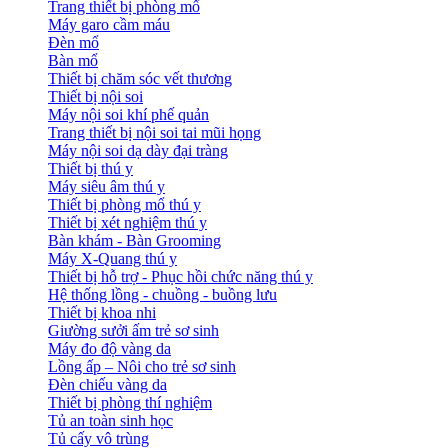
Trang thiết bị phòng mổ
Máy garo cầm máu
Đèn mổ
Bàn mổ
Thiết bị chăm sóc vết thương
Thiết bị nội soi
Máy nội soi khí phế quản
Trang thiết bị nội soi tai mũi họng
Máy nội soi dạ dày đại tràng
Thiết bị thú y
Máy siêu âm thú y
Thiết bị phòng mổ thú y
Thiết bị xét nghiệm thú y
Bàn khám - Bàn Grooming
Máy X-Quang thú y
Thiết bị hỗ trợ - Phục hồi chức năng thú y
Hệ thống lồng - chuồng - buồng lưu
Thiết bị khoa nhi
Giường sưởi ấm trẻ sơ sinh
Máy đo độ vàng da
Lồng ấp – Nôi cho trẻ sơ sinh
Đèn chiếu vàng da
Thiết bị phòng thí nghiệm
Tủ an toàn sinh học
Tủ cấy vô trùng