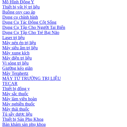
Mô Hình Đông Y
Thiết bị vật lý trị liệu
Buồng oxy cao áp
Dụng cụ chỉnh hình
Dụng Cụ Tác Động Cột Sống
Dụng Cụ Tập Cho Người Tai Biến
Dụng Cụ Tập Cho Trẻ Bại Não
Laser trị liệu
Máy nén ép trị liệu
Máy siêu âm trị liệu
Máy xung kích
Máy điện trị liệu
Vi sóng trị liệu
Giường kéo giãn
Máy Terahertz
MÁY TỪ TRƯỜNG TRỊ LIỆU
TECAR
Thiết bị đông y
Máy sắc thuốc
Máy làm viên hoàn
Máy nghiền thuốc
Máy thái thuốc
Tủ sấy dược liệu
Thiết bị Sản Phụ Khoa
Bàn khám sản phụ khoa