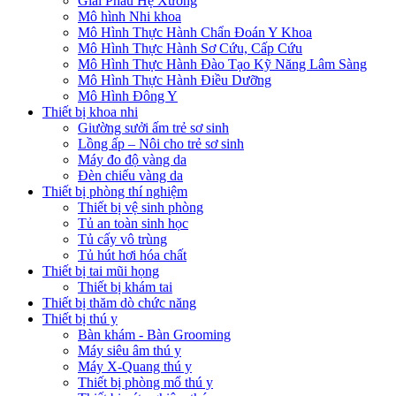
Giải Phẫu Hệ Xương
Mô hình Nhi khoa
Mô Hình Thực Hành Chẩn Đoán Y Khoa
Mô Hình Thực Hành Sơ Cứu, Cấp Cứu
Mô Hình Thực Hành Đào Tạo Kỹ Năng Lâm Sàng
Mô Hình Thực Hành Điều Dưỡng
Mô Hình Đông Y
Thiết bị khoa nhi
Giường sưởi ấm trẻ sơ sinh
Lồng ấp – Nôi cho trẻ sơ sinh
Máy đo độ vàng da
Đèn chiếu vàng da
Thiết bị phòng thí nghiệm
Thiết bị vệ sinh phòng
Tủ an toàn sinh học
Tủ cấy vô trùng
Tủ hút hơi hóa chất
Thiết bị tai mũi họng
Thiết bị khám tai
Thiết bị thăm dò chức năng
Thiết bị thú y
Bàn khám - Bàn Grooming
Máy siêu âm thú y
Máy X-Quang thú y
Thiết bị phòng mổ thú y