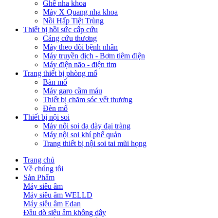
Ghế nha khoa
Máy X Quang nha khoa
Nồi Hấp Tiệt Trùng
Thiết bị hồi sức cấp cứu
Cáng cứu thương
Máy theo dõi bệnh nhân
Máy truyền dịch - Bơm tiêm điện
Máy điện não - điện tim
Trang thiết bị phòng mổ
Bàn mổ
Máy garo cầm máu
Thiết bị chăm sóc vết thương
Đèn mổ
Thiết bị nội soi
Máy nội soi dạ dày đại tràng
Máy nội soi khí phế quản
Trang thiết bị nội soi tai mũi họng
Trang chủ
Về chúng tôi
Sản Phẩm
Máy siêu âm
Máy siêu âm WELLD
Máy siêu âm Edan
Đầu dò siêu âm không dây