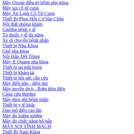
Máy Ozone điều trị bệnh phụ khoa
Máy soi cổ tử cung
Máy Áp Lạnh Cổ Tử Cung
Thiết Bị Phục Hồi Cơ Sàn Chậu
Nội thất phòng khám
Giường bệnh y tế
Tủ thuốc y tế đa năng
Xe di chuyển bệnh nhân
Thiết bị Nha Khoa
Ghế nha khoa
Nồi Hấp Tiệt Trùng
Máy X Quang nha khoa
Thiết bị tai mũi họng
Thiết bị khám tai
Thiết bị hồi sức cấp cứu
Máy điện não - điện tim
Máy truyền dịch - Bơm tiêm điện
Cáng cứu thương
Máy theo dõi bệnh nhân
Thiết bị y tế khác
Dao mổ điện cao tần
Máy đo loãng xương
Máy đo chức năng hô hấp
MÁY SOI TĨNH MẠCH
Thiết Bị Nam Khoa