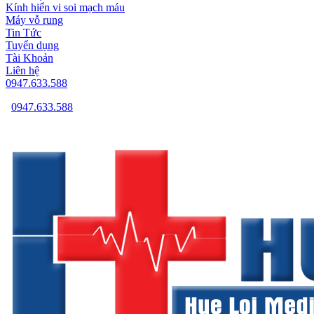
Kính hiển vi soi mạch máu
Máy vỗ rung
Tin Tức
Tuyển dụng
Tài Khoản
Liên hệ
0947.633.588
0947.633.588