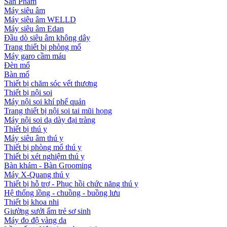
Sản Phẩm
Máy siêu âm
Máy siêu âm WELLD
Máy siêu âm Edan
Đầu dò siêu âm không dây
Trang thiết bị phòng mổ
Máy garo cầm máu
Đèn mổ
Bàn mổ
Thiết bị chăm sóc vết thương
Thiết bị nội soi
Máy nội soi khí phế quản
Trang thiết bị nội soi tai mũi họng
Máy nội soi dạ dày đại tràng
Thiết bị thú y
Máy siêu âm thú y
Thiết bị phòng mổ thú y
Thiết bị xét nghiệm thú y
Bàn khám - Bàn Grooming
Máy X-Quang thú y
Thiết bị hỗ trợ - Phục hồi chức năng thú y
Hệ thống lồng - chuồng - buồng lưu
Thiết bị khoa nhi
Giường sưởi ấm trẻ sơ sinh
Máy đo độ vàng da