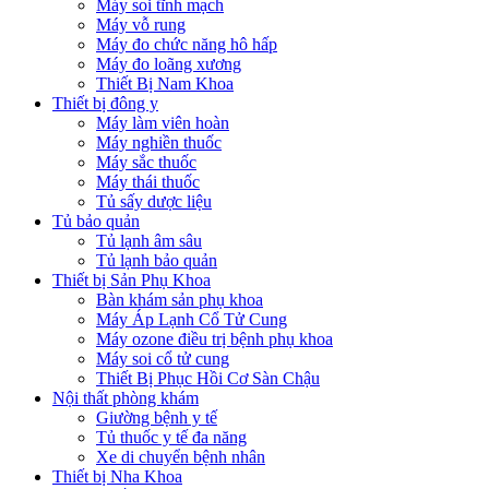
Máy soi tĩnh mạch
Máy vỗ rung
Máy đo chức năng hô hấp
Máy đo loãng xương
Thiết Bị Nam Khoa
Thiết bị đông y
Máy làm viên hoàn
Máy nghiền thuốc
Máy sắc thuốc
Máy thái thuốc
Tủ sấy dược liệu
Tủ bảo quản
Tủ lạnh âm sâu
Tủ lạnh bảo quản
Thiết bị Sản Phụ Khoa
Bàn khám sản phụ khoa
Máy Áp Lạnh Cổ Tử Cung
Máy ozone điều trị bệnh phụ khoa
Máy soi cổ tử cung
Thiết Bị Phục Hồi Cơ Sàn Chậu
Nội thất phòng khám
Giường bệnh y tế
Tủ thuốc y tế đa năng
Xe di chuyển bệnh nhân
Thiết bị Nha Khoa