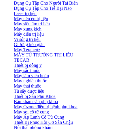
Dụng Cụ Tập Cho Người Tai Biến
Dụng Cụ Tập Cho Trẻ Bại Não
Laser trị liệu
Máy nén ép trị liệu
Máy siêu âm trị liệu
Máy xung kích
Máy điện trị liệu
Vi sóng trị liệu
Giường kéo giãn
Máy Terahertz
MÁY TỪ TRƯỜNG TRỊ LIỆU
TECAR
Thiết bị đông y
Máy sắc thuốc
Máy làm viên hoàn
Máy nghiền thuốc
Máy thái thuốc
Tủ sấy dược liệu
Thiết bị Sản Phụ Khoa
Bàn khám sản phụ khoa
Máy Ozone điều trị bệnh phụ khoa
Máy soi cổ tử cung
Máy Áp Lạnh Cổ Tử Cung
Thiết Bị Phục Hồi Cơ Sàn Chậu
Nội thất phòng khám