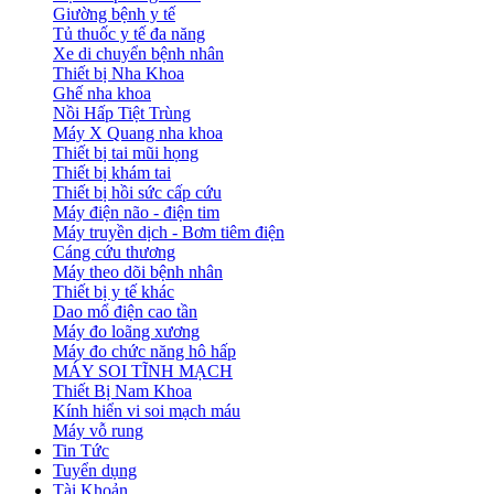
Giường bệnh y tế
Tủ thuốc y tế đa năng
Xe di chuyển bệnh nhân
Thiết bị Nha Khoa
Ghế nha khoa
Nồi Hấp Tiệt Trùng
Máy X Quang nha khoa
Thiết bị tai mũi họng
Thiết bị khám tai
Thiết bị hồi sức cấp cứu
Máy điện não - điện tim
Máy truyền dịch - Bơm tiêm điện
Cáng cứu thương
Máy theo dõi bệnh nhân
Thiết bị y tế khác
Dao mổ điện cao tần
Máy đo loãng xương
Máy đo chức năng hô hấp
MÁY SOI TĨNH MẠCH
Thiết Bị Nam Khoa
Kính hiển vi soi mạch máu
Máy vỗ rung
Tin Tức
Tuyển dụng
Tài Khoản