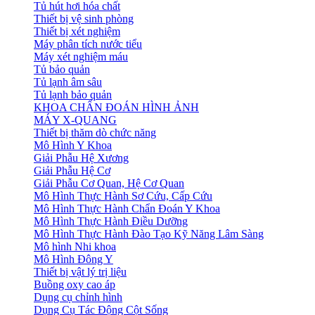
Tủ hút hơi hóa chất
Thiết bị vệ sinh phòng
Thiết bị xét nghiệm
Máy phân tích nước tiểu
Máy xét nghiệm máu
Tủ bảo quản
Tủ lạnh âm sâu
Tủ lạnh bảo quản
KHOA CHẨN ĐOÁN HÌNH ẢNH
MÁY X-QUANG
Thiết bị thăm dò chức năng
Mô Hình Y Khoa
Giải Phẫu Hệ Xương
Giải Phẫu Hệ Cơ
Giải Phẫu Cơ Quan, Hệ Cơ Quan
Mô Hình Thực Hành Sơ Cứu, Cấp Cứu
Mô Hình Thực Hành Chẩn Đoán Y Khoa
Mô Hình Thực Hành Điều Dưỡng
Mô Hình Thực Hành Đào Tạo Kỹ Năng Lâm Sàng
Mô hình Nhi khoa
Mô Hình Đông Y
Thiết bị vật lý trị liệu
Buồng oxy cao áp
Dụng cụ chỉnh hình
Dụng Cụ Tác Động Cột Sống