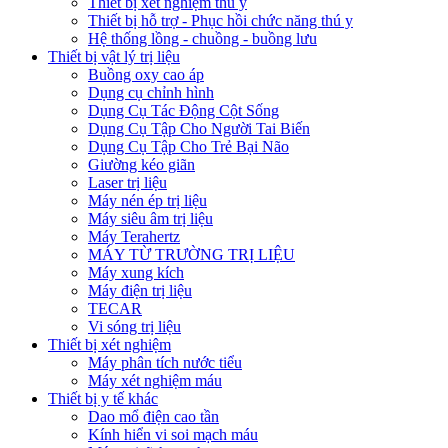
Thiết bị xét nghiệm thú y
Thiết bị hỗ trợ - Phục hồi chức năng thú y
Hệ thống lồng - chuồng - buồng lưu
Thiết bị vật lý trị liệu
Buồng oxy cao áp
Dụng cụ chỉnh hình
Dụng Cụ Tác Động Cột Sống
Dụng Cụ Tập Cho Người Tai Biến
Dụng Cụ Tập Cho Trẻ Bại Não
Giường kéo giãn
Laser trị liệu
Máy nén ép trị liệu
Máy siêu âm trị liệu
Máy Terahertz
MÁY TỪ TRƯỜNG TRỊ LIỆU
Máy xung kích
Máy điện trị liệu
TECAR
Vi sóng trị liệu
Thiết bị xét nghiệm
Máy phân tích nước tiểu
Máy xét nghiệm máu
Thiết bị y tế khác
Dao mổ điện cao tần
Kính hiển vi soi mạch máu