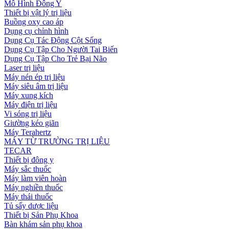
Mô Hình Đông Y
Thiết bị vật lý trị liệu
Buồng oxy cao áp
Dụng cụ chỉnh hình
Dụng Cụ Tác Động Cột Sống
Dụng Cụ Tập Cho Người Tai Biến
Dụng Cụ Tập Cho Trẻ Bại Não
Laser trị liệu
Máy nén ép trị liệu
Máy siêu âm trị liệu
Máy xung kích
Máy điện trị liệu
Vi sóng trị liệu
Giường kéo giãn
Máy Terahertz
MÁY TỪ TRƯỜNG TRỊ LIỆU
TECAR
Thiết bị đông y
Máy sắc thuốc
Máy làm viên hoàn
Máy nghiền thuốc
Máy thái thuốc
Tủ sấy dược liệu
Thiết bị Sản Phụ Khoa
Bàn khám sản phụ khoa