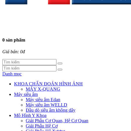
0 sản phẩm
Giá bán: 0đ
Danh mục
KHOA CHẨN ĐOÁN HÌNH ẢNH
MÁY X-QUANG
Máy siêu âm
Máy siêu âm Edan
Máy siêu âm WELLD
Đầu dò siêu âm không dây
Mô Hình Y Khoa
Giải Phẫu Cơ Quan, Hệ Cơ Quan
Giải Phẫu Hệ Cơ