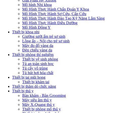
Giải Phẫu Hệ Xương
Mô hình Nhi khoa
Mô Hình Thực Hành Chẩn Đoán Y Khoa
Mô Hình Thực Hành Sơ Cứu, Cấp Cứu
Mô Hình Thực Hành Đào Tạo Kỹ Năng Lâm Sàng
Mô Hình Thực Hành Điều Dưỡng
Mô Hình Đông Y
Thiết bị khoa nhi
Giường sưởi ấm trẻ sơ sinh
Lồng ấp – Nôi cho trẻ sơ sinh
Máy đo độ vàng da
Đèn chiếu vàng da
Thiết bị phòng thí nghiệm
Thiết bị vệ sinh phòng
Tủ an toàn sinh học
Tủ cấy vô trùng
Tủ hút hơi hóa chất
Thiết bị tai mũi họng
Thiết bị khám tai
Thiết bị thăm dò chức năng
Thiết bị thú y
Bàn khám - Bàn Grooming
Máy siêu âm thú y
Máy X-Quang thú y
Thiết bị phòng mổ thú y