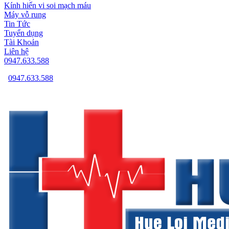
Kính hiển vi soi mạch máu
Máy vỗ rung
Tin Tức
Tuyển dụng
Tài Khoản
Liên hệ
0947.633.588
0947.633.588