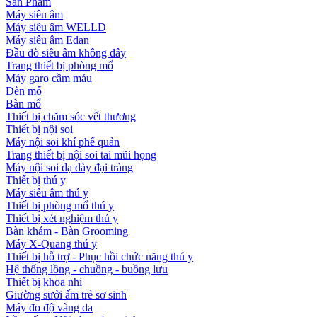
Sản Phẩm
Máy siêu âm
Máy siêu âm WELLD
Máy siêu âm Edan
Đầu dò siêu âm không dây
Trang thiết bị phòng mổ
Máy garo cầm máu
Đèn mổ
Bàn mổ
Thiết bị chăm sóc vết thương
Thiết bị nội soi
Máy nội soi khí phế quản
Trang thiết bị nội soi tai mũi họng
Máy nội soi dạ dày đại tràng
Thiết bị thú y
Máy siêu âm thú y
Thiết bị phòng mổ thú y
Thiết bị xét nghiệm thú y
Bàn khám - Bàn Grooming
Máy X-Quang thú y
Thiết bị hỗ trợ - Phục hồi chức năng thú y
Hệ thống lồng - chuồng - buồng lưu
Thiết bị khoa nhi
Giường sưởi ấm trẻ sơ sinh
Máy đo độ vàng da