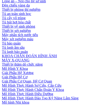
Lồng ấp – Nôi cho trẻ sơ sinh
Đèn chiếu vàng da
Thiết bị phòng thí nghiệm
Tủ an toàn sinh học
Tủ cấy vô trùng
Tủ hút hơi hóa chất
Thiết bị vệ sinh phòng
Thiết bị xét nghiệm
Máy phân tích nước tiểu
Máy xét nghiệm máu
Tủ bảo quản
Tủ lạnh âm sâu
Tủ lạnh bảo quản
KHOA CHẨN ĐOÁN HÌNH ẢNH
MÁY X-QUANG
Thiết bị thăm dò chức năng
Mô Hình Y Khoa
Giải Phẫu Hệ Xương
Giải Phẫu Hệ Cơ
Giải Phẫu Cơ Quan, Hệ Cơ Quan
Mô Hình Thực Hành Sơ Cứu, Cấp Cứu
Mô Hình Thực Hành Chẩn Đoán Y Khoa
Mô Hình Thực Hành Điều Dưỡng
Mô Hình Thực Hành Đào Tạo Kỹ Năng Lâm Sàng
Mô hình Nhi khoa