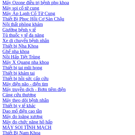
Máy Ozone điều trị bệnh phụ khoa
Máy soi cổ tử cung
Máy Áp Lạnh Cổ Tử Cung
Thiết Bị Phục Hồi Cơ Sàn Chậu
Nội thất phòng khám
Giường bệnh y tế
Tủ thuốc y tế đa năng
Xe di chuyển bệnh nhân
Thiết bị Nha Khoa
Ghế nha khoa
Nồi Hấp Tiệt Trùng
Máy X Quang nha khoa
Thiết bị tai mũi họng
Thiết bị khám tai
Thiết bị hồi sức cấp cứu
Máy điện não - điện tim
Máy truyền dịch - Bơm tiêm điện
Cáng cứu thương
Máy theo dõi bệnh nhân
Thiết bị y tế khác
Dao mổ điện cao tần
Máy đo loãng xương
Máy đo chức năng hô hấp
MÁY SOI TĨNH MẠCH
Thiết Bị Nam Khoa