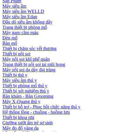
Sản Phẩm
Máy siêu âm
Máy siêu âm WELLD
Máy siêu âm Edan
Đầu dò siêu âm không dây
Trang thiết bị phòng mổ
Máy garo cầm máu
Đèn mổ
Bàn mổ
Thiết bị chăm sóc vết thương
Thiết bị nội soi
Máy nội soi khí phế quản
Trang thiết bị nội soi tai mũi họng
Máy nội soi dạ dày đại tràng
Thiết bị thú y
Máy siêu âm thú y
Thiết bị phòng mổ thú y
Thiết bị xét nghiệm thú y
Bàn khám - Bàn Grooming
Máy X-Quang thú y
Thiết bị hỗ trợ - Phục hồi chức năng thú y
Hệ thống lồng - chuồng - buồng lưu
Thiết bị khoa nhi
Giường sưởi ấm trẻ sơ sinh
Máy đo độ vàng da