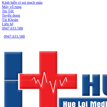
Kính hiển vi soi mạch máu
Máy vỗ rung
Tin Tức
Tuyển dụng
Tài Khoản
Liên hệ
0947.633.588
0947.633.588