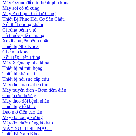
Máy Ozone điều trị bệnh phụ khoa
Máy soi cổ tử cung
Máy Áp Lạnh Cổ Tử Cung
Thiết Bị Phục Hồi Cơ Sàn Chậu
Nội thất phòng khám
Giường bệnh y tế
Tủ thuốc y tế đa năng
Xe di chuyển bệnh nhân
Thiết bị Nha Khoa
Ghế nha khoa
Nồi Hấp Tiệt Trùng
Máy X Quang nha khoa
Thiết bị tai mũi họng
Thiết bị khám tai
Thiết bị hồi sức cấp cứu
Máy điện não - điện tim
Máy truyền dịch - Bơm tiêm điện
Cáng cứu thương
Máy theo dõi bệnh nhân
Thiết bị y tế khác
Dao mổ điện cao tần
Máy đo loãng xương
Máy đo chức năng hô hấp
MÁY SOI TĨNH MẠCH
Thiết Bị Nam Khoa