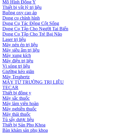
Mô Hình Đông Y
Thiết bị vật lý trị liệu
Buồng oxy cao áp
Dụng cụ chỉnh hình
Dụng Cụ Tác Động Cột Sống
Dụng Cụ Tập Cho Người Tai Biến
Dụng Cụ Tập Cho Trẻ Bại Não
Laser trị liệu
Máy nén ép trị liệu
Máy siêu âm trị liệu
Máy xung kích
Máy điện trị liệu
Vi sóng trị liệu
Giường kéo giãn
Máy Terahertz
MÁY TỪ TRƯỜNG TRỊ LIỆU
TECAR
Thiết bị đông y
Máy sắc thuốc
Máy làm viên hoàn
Máy nghiền thuốc
Máy thái thuốc
Tủ sấy dược liệu
Thiết bị Sản Phụ Khoa
Bàn khám sản phụ khoa