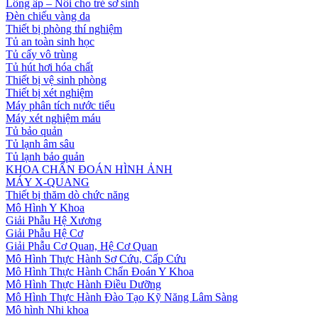
Lồng ấp – Nôi cho trẻ sơ sinh
Đèn chiếu vàng da
Thiết bị phòng thí nghiệm
Tủ an toàn sinh học
Tủ cấy vô trùng
Tủ hút hơi hóa chất
Thiết bị vệ sinh phòng
Thiết bị xét nghiệm
Máy phân tích nước tiểu
Máy xét nghiệm máu
Tủ bảo quản
Tủ lạnh âm sâu
Tủ lạnh bảo quản
KHOA CHẨN ĐOÁN HÌNH ẢNH
MÁY X-QUANG
Thiết bị thăm dò chức năng
Mô Hình Y Khoa
Giải Phẫu Hệ Xương
Giải Phẫu Hệ Cơ
Giải Phẫu Cơ Quan, Hệ Cơ Quan
Mô Hình Thực Hành Sơ Cứu, Cấp Cứu
Mô Hình Thực Hành Chẩn Đoán Y Khoa
Mô Hình Thực Hành Điều Dưỡng
Mô Hình Thực Hành Đào Tạo Kỹ Năng Lâm Sàng
Mô hình Nhi khoa