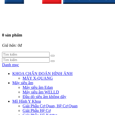
0 sản phẩm
Giá bán: 0đ
Danh mục
KHOA CHẨN ĐOÁN HÌNH ẢNH
MÁY X-QUANG
Máy siêu âm
Máy siêu âm Edan
Máy siêu âm WELLD
Đầu dò siêu âm không dây
Mô Hình Y Khoa
Giải Phẫu Cơ Quan, Hệ Cơ Quan
Giải Phẫu Hệ Cơ