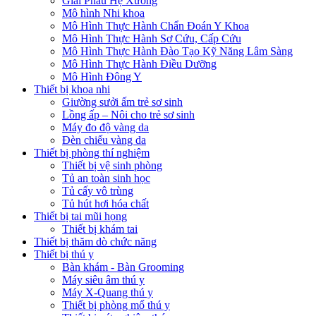
Giải Phẫu Hệ Xương
Mô hình Nhi khoa
Mô Hình Thực Hành Chẩn Đoán Y Khoa
Mô Hình Thực Hành Sơ Cứu, Cấp Cứu
Mô Hình Thực Hành Đào Tạo Kỹ Năng Lâm Sàng
Mô Hình Thực Hành Điều Dưỡng
Mô Hình Đông Y
Thiết bị khoa nhi
Giường sưởi ấm trẻ sơ sinh
Lồng ấp – Nôi cho trẻ sơ sinh
Máy đo độ vàng da
Đèn chiếu vàng da
Thiết bị phòng thí nghiệm
Thiết bị vệ sinh phòng
Tủ an toàn sinh học
Tủ cấy vô trùng
Tủ hút hơi hóa chất
Thiết bị tai mũi họng
Thiết bị khám tai
Thiết bị thăm dò chức năng
Thiết bị thú y
Bàn khám - Bàn Grooming
Máy siêu âm thú y
Máy X-Quang thú y
Thiết bị phòng mổ thú y