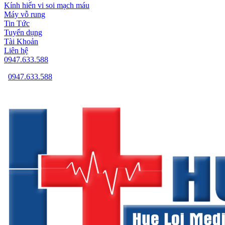
Kính hiển vi soi mạch máu
Máy vỗ rung
Tin Tức
Tuyển dụng
Tài Khoản
Liên hệ
0947.633.588
0947.633.588