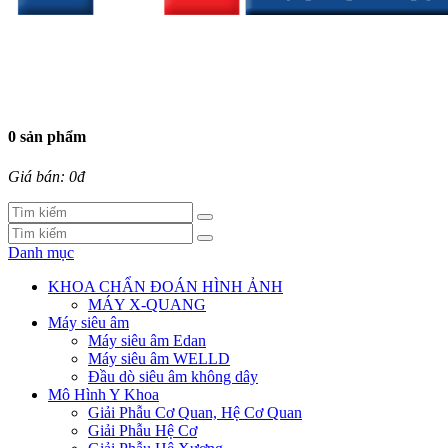
0 sản phẩm
Giá bán: 0đ
Danh mục
KHOA CHẨN ĐOÁN HÌNH ẢNH
MÁY X-QUANG
Máy siêu âm
Máy siêu âm Edan
Máy siêu âm WELLD
Đầu dò siêu âm không dây
Mô Hình Y Khoa
Giải Phẫu Cơ Quan, Hệ Cơ Quan
Giải Phẫu Hệ Cơ