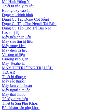
Mô Hình Đông Y
Thiết bị vật lý trị liệu
Buồng oxy cao áp
Dụng cụ chỉnh hình
Dụng Cụ Tác Động Cột Sống
Dụng Cụ Tập Cho Người Tai Biến
Dụng Cụ Tập Cho Trẻ Bại Não
Laser trị liệu
Máy nén ép trị liệu
Máy siêu âm trị liệu
Máy xung kích
Máy điện trị liệu
Vi sóng trị liệu
Giường kéo giãn
Máy Terahertz
MÁY TỪ TRƯỜNG TRỊ LIỆU
TECAR
Thiết bị đông y
Máy sắc thuốc
Máy làm viên hoàn
Máy nghiền thuốc
Máy thái thuốc
Tủ sấy dược liệu
Thiết bị Sản Phụ Khoa
Bàn khám sản phụ khoa