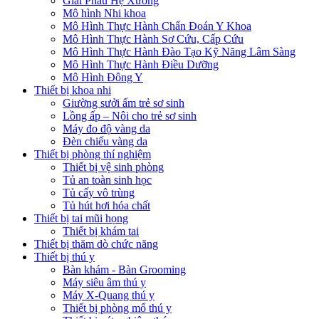
Giải Phẫu Hệ Xương
Mô hình Nhi khoa
Mô Hình Thực Hành Chẩn Đoán Y Khoa
Mô Hình Thực Hành Sơ Cứu, Cấp Cứu
Mô Hình Thực Hành Đào Tạo Kỹ Năng Lâm Sàng
Mô Hình Thực Hành Điều Dưỡng
Mô Hình Đông Y
Thiết bị khoa nhi
Giường sưởi ấm trẻ sơ sinh
Lồng ấp – Nôi cho trẻ sơ sinh
Máy đo độ vàng da
Đèn chiếu vàng da
Thiết bị phòng thí nghiệm
Thiết bị vệ sinh phòng
Tủ an toàn sinh học
Tủ cấy vô trùng
Tủ hút hơi hóa chất
Thiết bị tai mũi họng
Thiết bị khám tai
Thiết bị thăm dò chức năng
Thiết bị thú y
Bàn khám - Bàn Grooming
Máy siêu âm thú y
Máy X-Quang thú y
Thiết bị phòng mổ thú y