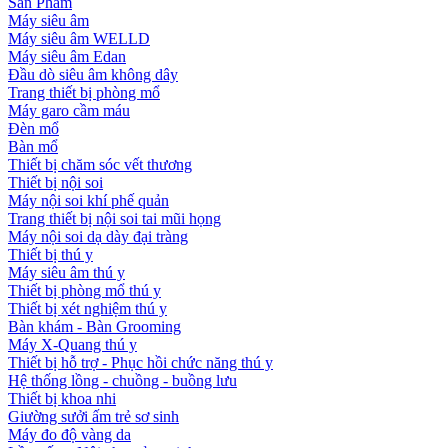
Sản Phẩm
Máy siêu âm
Máy siêu âm WELLD
Máy siêu âm Edan
Đầu dò siêu âm không dây
Trang thiết bị phòng mổ
Máy garo cầm máu
Đèn mổ
Bàn mổ
Thiết bị chăm sóc vết thương
Thiết bị nội soi
Máy nội soi khí phế quản
Trang thiết bị nội soi tai mũi họng
Máy nội soi dạ dày đại tràng
Thiết bị thú y
Máy siêu âm thú y
Thiết bị phòng mổ thú y
Thiết bị xét nghiệm thú y
Bàn khám - Bàn Grooming
Máy X-Quang thú y
Thiết bị hỗ trợ - Phục hồi chức năng thú y
Hệ thống lồng - chuồng - buồng lưu
Thiết bị khoa nhi
Giường sưởi ấm trẻ sơ sinh
Máy đo độ vàng da