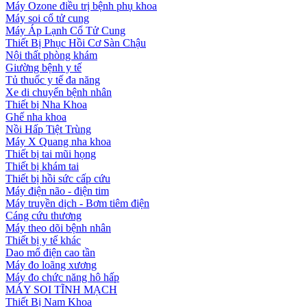
Máy Ozone điều trị bệnh phụ khoa
Máy soi cổ tử cung
Máy Áp Lạnh Cổ Tử Cung
Thiết Bị Phục Hồi Cơ Sàn Chậu
Nội thất phòng khám
Giường bệnh y tế
Tủ thuốc y tế đa năng
Xe di chuyển bệnh nhân
Thiết bị Nha Khoa
Ghế nha khoa
Nồi Hấp Tiệt Trùng
Máy X Quang nha khoa
Thiết bị tai mũi họng
Thiết bị khám tai
Thiết bị hồi sức cấp cứu
Máy điện não - điện tim
Máy truyền dịch - Bơm tiêm điện
Cáng cứu thương
Máy theo dõi bệnh nhân
Thiết bị y tế khác
Dao mổ điện cao tần
Máy đo loãng xương
Máy đo chức năng hô hấp
MÁY SOI TĨNH MẠCH
Thiết Bị Nam Khoa