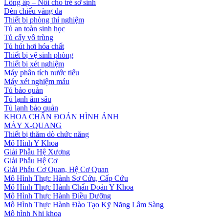
Lồng ấp – Nôi cho trẻ sơ sinh
Đèn chiếu vàng da
Thiết bị phòng thí nghiệm
Tủ an toàn sinh học
Tủ cấy vô trùng
Tủ hút hơi hóa chất
Thiết bị vệ sinh phòng
Thiết bị xét nghiệm
Máy phân tích nước tiểu
Máy xét nghiệm máu
Tủ bảo quản
Tủ lạnh âm sâu
Tủ lạnh bảo quản
KHOA CHẨN ĐOÁN HÌNH ẢNH
MÁY X-QUANG
Thiết bị thăm dò chức năng
Mô Hình Y Khoa
Giải Phẫu Hệ Xương
Giải Phẫu Hệ Cơ
Giải Phẫu Cơ Quan, Hệ Cơ Quan
Mô Hình Thực Hành Sơ Cứu, Cấp Cứu
Mô Hình Thực Hành Chẩn Đoán Y Khoa
Mô Hình Thực Hành Điều Dưỡng
Mô Hình Thực Hành Đào Tạo Kỹ Năng Lâm Sàng
Mô hình Nhi khoa