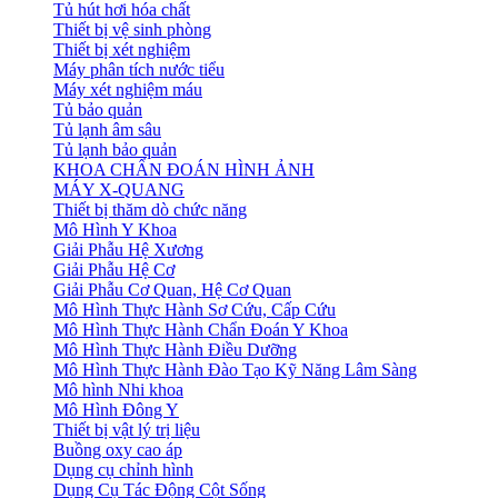
Tủ hút hơi hóa chất
Thiết bị vệ sinh phòng
Thiết bị xét nghiệm
Máy phân tích nước tiểu
Máy xét nghiệm máu
Tủ bảo quản
Tủ lạnh âm sâu
Tủ lạnh bảo quản
KHOA CHẨN ĐOÁN HÌNH ẢNH
MÁY X-QUANG
Thiết bị thăm dò chức năng
Mô Hình Y Khoa
Giải Phẫu Hệ Xương
Giải Phẫu Hệ Cơ
Giải Phẫu Cơ Quan, Hệ Cơ Quan
Mô Hình Thực Hành Sơ Cứu, Cấp Cứu
Mô Hình Thực Hành Chẩn Đoán Y Khoa
Mô Hình Thực Hành Điều Dưỡng
Mô Hình Thực Hành Đào Tạo Kỹ Năng Lâm Sàng
Mô hình Nhi khoa
Mô Hình Đông Y
Thiết bị vật lý trị liệu
Buồng oxy cao áp
Dụng cụ chỉnh hình
Dụng Cụ Tác Động Cột Sống