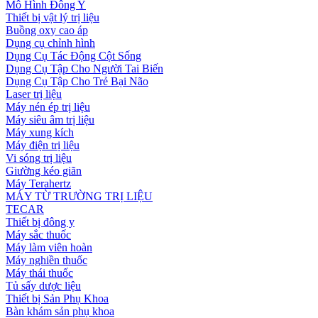
Mô Hình Đông Y
Thiết bị vật lý trị liệu
Buồng oxy cao áp
Dụng cụ chỉnh hình
Dụng Cụ Tác Động Cột Sống
Dụng Cụ Tập Cho Người Tai Biến
Dụng Cụ Tập Cho Trẻ Bại Não
Laser trị liệu
Máy nén ép trị liệu
Máy siêu âm trị liệu
Máy xung kích
Máy điện trị liệu
Vi sóng trị liệu
Giường kéo giãn
Máy Terahertz
MÁY TỪ TRƯỜNG TRỊ LIỆU
TECAR
Thiết bị đông y
Máy sắc thuốc
Máy làm viên hoàn
Máy nghiền thuốc
Máy thái thuốc
Tủ sấy dược liệu
Thiết bị Sản Phụ Khoa
Bàn khám sản phụ khoa