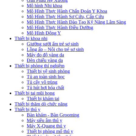
Giải Phẫu Hệ Xương
Mô hình Nhi khoa
Mô Hình Thực Hành Chẩn Đoán Y Khoa
Mô Hình Thực Hành Sơ Cứu, Cấp Cứu
Mô Hình Thực Hành Đào Tạo Kỹ Năng Lâm Sàng
Mô Hình Thực Hành Điều Dưỡng
Mô Hình Đông Y
Thiết bị khoa nhi
Giường sưởi ấm trẻ sơ sinh
Lồng ấp – Nôi cho trẻ sơ sinh
Máy đo độ vàng da
Đèn chiếu vàng da
Thiết bị phòng thí nghiệm
Thiết bị vệ sinh phòng
Tủ an toàn sinh học
Tủ cấy vô trùng
Tủ hút hơi hóa chất
Thiết bị tai mũi họng
Thiết bị khám tai
Thiết bị thăm dò chức năng
Thiết bị thú y
Bàn khám - Bàn Grooming
Máy siêu âm thú y
Máy X-Quang thú y
Thiết bị phòng mổ thú y