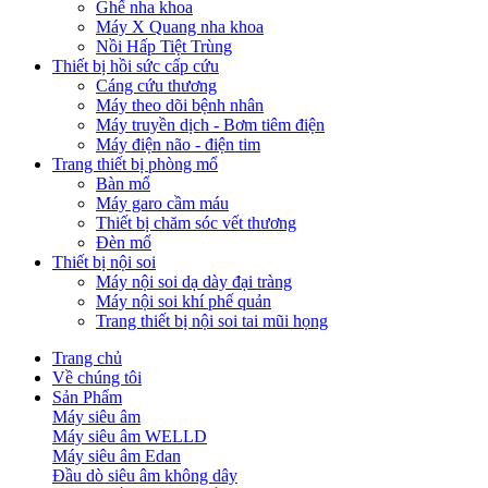
Ghế nha khoa
Máy X Quang nha khoa
Nồi Hấp Tiệt Trùng
Thiết bị hồi sức cấp cứu
Cáng cứu thương
Máy theo dõi bệnh nhân
Máy truyền dịch - Bơm tiêm điện
Máy điện não - điện tim
Trang thiết bị phòng mổ
Bàn mổ
Máy garo cầm máu
Thiết bị chăm sóc vết thương
Đèn mổ
Thiết bị nội soi
Máy nội soi dạ dày đại tràng
Máy nội soi khí phế quản
Trang thiết bị nội soi tai mũi họng
Trang chủ
Về chúng tôi
Sản Phẩm
Máy siêu âm
Máy siêu âm WELLD
Máy siêu âm Edan
Đầu dò siêu âm không dây