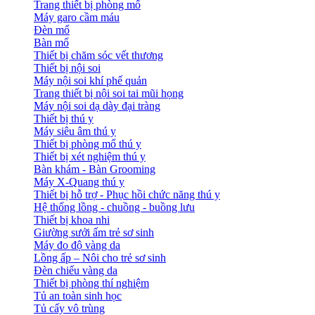
Trang thiết bị phòng mổ
Máy garo cầm máu
Đèn mổ
Bàn mổ
Thiết bị chăm sóc vết thương
Thiết bị nội soi
Máy nội soi khí phế quản
Trang thiết bị nội soi tai mũi họng
Máy nội soi dạ dày đại tràng
Thiết bị thú y
Máy siêu âm thú y
Thiết bị phòng mổ thú y
Thiết bị xét nghiệm thú y
Bàn khám - Bàn Grooming
Máy X-Quang thú y
Thiết bị hỗ trợ - Phục hồi chức năng thú y
Hệ thống lồng - chuồng - buồng lưu
Thiết bị khoa nhi
Giường sưởi ấm trẻ sơ sinh
Máy đo độ vàng da
Lồng ấp – Nôi cho trẻ sơ sinh
Đèn chiếu vàng da
Thiết bị phòng thí nghiệm
Tủ an toàn sinh học
Tủ cấy vô trùng