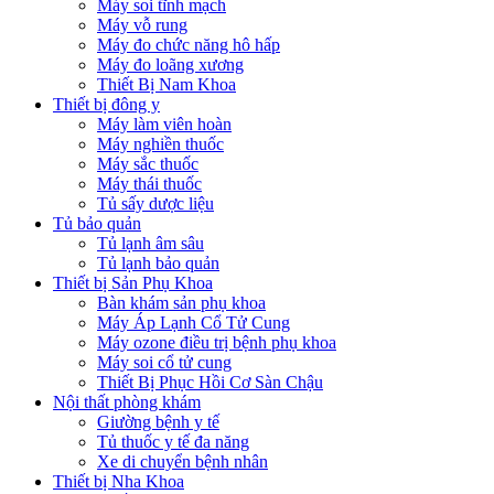
Máy soi tĩnh mạch
Máy vỗ rung
Máy đo chức năng hô hấp
Máy đo loãng xương
Thiết Bị Nam Khoa
Thiết bị đông y
Máy làm viên hoàn
Máy nghiền thuốc
Máy sắc thuốc
Máy thái thuốc
Tủ sấy dược liệu
Tủ bảo quản
Tủ lạnh âm sâu
Tủ lạnh bảo quản
Thiết bị Sản Phụ Khoa
Bàn khám sản phụ khoa
Máy Áp Lạnh Cổ Tử Cung
Máy ozone điều trị bệnh phụ khoa
Máy soi cổ tử cung
Thiết Bị Phục Hồi Cơ Sàn Chậu
Nội thất phòng khám
Giường bệnh y tế
Tủ thuốc y tế đa năng
Xe di chuyển bệnh nhân
Thiết bị Nha Khoa