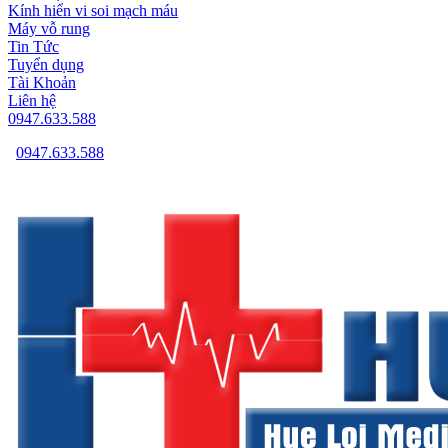
Kính hiển vi soi mạch máu
Máy vỗ rung
Tin Tức
Tuyển dụng
Tài Khoản
Liên hệ
0947.633.588
0947.633.588