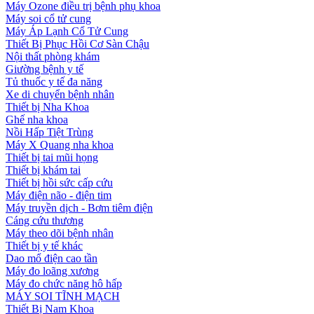
Máy Ozone điều trị bệnh phụ khoa
Máy soi cổ tử cung
Máy Áp Lạnh Cổ Tử Cung
Thiết Bị Phục Hồi Cơ Sàn Chậu
Nội thất phòng khám
Giường bệnh y tế
Tủ thuốc y tế đa năng
Xe di chuyển bệnh nhân
Thiết bị Nha Khoa
Ghế nha khoa
Nồi Hấp Tiệt Trùng
Máy X Quang nha khoa
Thiết bị tai mũi họng
Thiết bị khám tai
Thiết bị hồi sức cấp cứu
Máy điện não - điện tim
Máy truyền dịch - Bơm tiêm điện
Cáng cứu thương
Máy theo dõi bệnh nhân
Thiết bị y tế khác
Dao mổ điện cao tần
Máy đo loãng xương
Máy đo chức năng hô hấp
MÁY SOI TĨNH MẠCH
Thiết Bị Nam Khoa