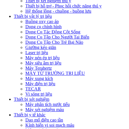
Thiết bị xét nghiệm thú y
Thiết bị hỗ trợ - Phục hồi chức năng thú y
Hệ thống lồng - chuồng - buồng lưu
Thiết bị vật lý trị liệu
Buồng oxy cao áp
Dụng cụ chỉnh hình
Dụng Cụ Tác Động Cột Sống
Dụng Cụ Tập Cho Người Tai Biến
Dụng Cụ Tập Cho Trẻ Bại Não
Giường kéo giãn
Laser trị liệu
Máy nén ép trị liệu
Máy siêu âm trị liệu
Máy Terahertz
MÁY TỪ TRƯỜNG TRỊ LIỆU
Máy xung kích
Máy điện trị liệu
TECAR
Vi sóng trị liệu
Thiết bị xét nghiệm
Máy phân tích nước tiểu
Máy xét nghiệm máu
Thiết bị y tế khác
Dao mổ điện cao tần
Kính hiển vi soi mạch máu