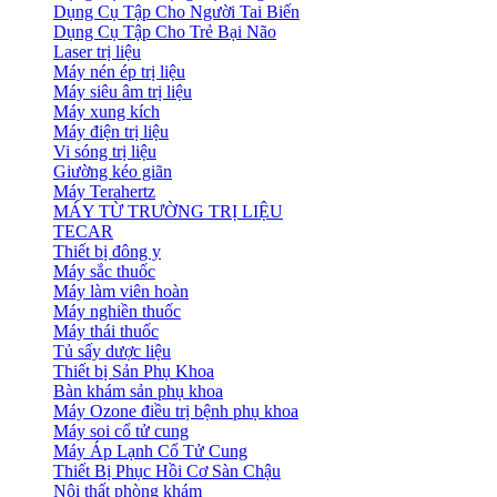
Dụng Cụ Tập Cho Người Tai Biến
Dụng Cụ Tập Cho Trẻ Bại Não
Laser trị liệu
Máy nén ép trị liệu
Máy siêu âm trị liệu
Máy xung kích
Máy điện trị liệu
Vi sóng trị liệu
Giường kéo giãn
Máy Terahertz
MÁY TỪ TRƯỜNG TRỊ LIỆU
TECAR
Thiết bị đông y
Máy sắc thuốc
Máy làm viên hoàn
Máy nghiền thuốc
Máy thái thuốc
Tủ sấy dược liệu
Thiết bị Sản Phụ Khoa
Bàn khám sản phụ khoa
Máy Ozone điều trị bệnh phụ khoa
Máy soi cổ tử cung
Máy Áp Lạnh Cổ Tử Cung
Thiết Bị Phục Hồi Cơ Sàn Chậu
Nội thất phòng khám