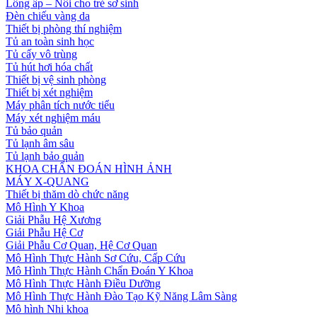
Lồng ấp – Nôi cho trẻ sơ sinh
Đèn chiếu vàng da
Thiết bị phòng thí nghiệm
Tủ an toàn sinh học
Tủ cấy vô trùng
Tủ hút hơi hóa chất
Thiết bị vệ sinh phòng
Thiết bị xét nghiệm
Máy phân tích nước tiểu
Máy xét nghiệm máu
Tủ bảo quản
Tủ lạnh âm sâu
Tủ lạnh bảo quản
KHOA CHẨN ĐOÁN HÌNH ẢNH
MÁY X-QUANG
Thiết bị thăm dò chức năng
Mô Hình Y Khoa
Giải Phẫu Hệ Xương
Giải Phẫu Hệ Cơ
Giải Phẫu Cơ Quan, Hệ Cơ Quan
Mô Hình Thực Hành Sơ Cứu, Cấp Cứu
Mô Hình Thực Hành Chẩn Đoán Y Khoa
Mô Hình Thực Hành Điều Dưỡng
Mô Hình Thực Hành Đào Tạo Kỹ Năng Lâm Sàng
Mô hình Nhi khoa