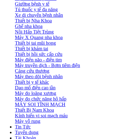
Giường bệnh y tế
Tủ thuốc y tế đa năng
Xe di chuyển bệnh nhân
Thiết bị Nha Khoa
Ghế nha khoa
Nồi Hấp Tiệt Trùng
Máy X Quang nha khoa
Thiết bị tai mũi họng
Thiết bị khám tai
Thiết bị hồi sức cấp cứu
Máy điện não - điện tim
Máy truyền dịch - Bơm tiêm điện
Cáng cứu thương
Máy theo dõi bệnh nhân
Thiết bị y tế khác
Dao mổ điện cao tần
Máy đo loãng xương
Máy đo chức năng hô hấp
MÁY SOI TĨNH MẠCH
Thiết Bị Nam Khoa
Kính hiển vi soi mạch máu
Máy vỗ rung
Tin Tức
Tuyển dụng
Tài Khoản