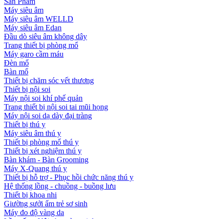
Sản Phẩm
Máy siêu âm
Máy siêu âm WELLD
Máy siêu âm Edan
Đầu dò siêu âm không dây
Trang thiết bị phòng mổ
Máy garo cầm máu
Đèn mổ
Bàn mổ
Thiết bị chăm sóc vết thương
Thiết bị nội soi
Máy nội soi khí phế quản
Trang thiết bị nội soi tai mũi họng
Máy nội soi dạ dày đại tràng
Thiết bị thú y
Máy siêu âm thú y
Thiết bị phòng mổ thú y
Thiết bị xét nghiệm thú y
Bàn khám - Bàn Grooming
Máy X-Quang thú y
Thiết bị hỗ trợ - Phục hồi chức năng thú y
Hệ thống lồng - chuồng - buồng lưu
Thiết bị khoa nhi
Giường sưởi ấm trẻ sơ sinh
Máy đo độ vàng da