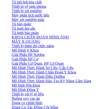
Tủ hút hơi hóa chất
Thiết bị vệ sinh phòng
Thiết bị xét nghiệm
Máy phân tích nước tiểu
Máy xét nghiệm máu
Tủ bảo quản
Tủ lạnh âm sâu
Tủ lạnh bảo quản
KHOA CHẨN ĐOÁN HÌNH ẢNH
MÁY X-QUANG
Thiết bị thăm dò chức năng
Mô Hình Y Khoa
Giải Phẫu Hệ Xương
Giải Phẫu Hệ Cơ
Giải Phẫu Cơ Quan, Hệ Cơ Quan
Mô Hình Thực Hành Sơ Cứu, Cấp Cứu
Mô Hình Thực Hành Chẩn Đoán Y Khoa
Mô Hình Thực Hành Điều Dưỡng
Mô Hình Thực Hành Đào Tạo Kỹ Năng Lâm Sàng
Mô hình Nhi khoa
Mô Hình Đông Y
Thiết bị vật lý trị liệu
Buồng oxy cao áp
Dụng cụ chỉnh hình
Dụng Cụ Tác Động Cột Sống