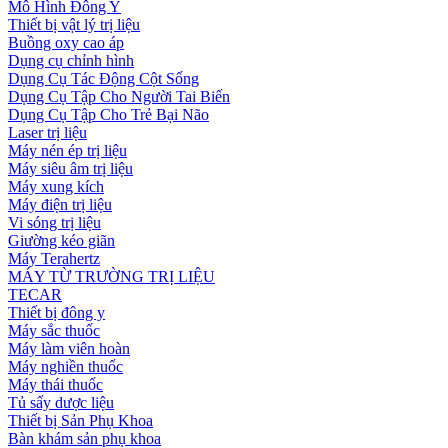
Mô Hình Đông Y
Thiết bị vật lý trị liệu
Buồng oxy cao áp
Dụng cụ chỉnh hình
Dụng Cụ Tác Động Cột Sống
Dụng Cụ Tập Cho Người Tai Biến
Dụng Cụ Tập Cho Trẻ Bại Não
Laser trị liệu
Máy nén ép trị liệu
Máy siêu âm trị liệu
Máy xung kích
Máy điện trị liệu
Vi sóng trị liệu
Giường kéo giãn
Máy Terahertz
MÁY TỪ TRƯỜNG TRỊ LIỆU
TECAR
Thiết bị đông y
Máy sắc thuốc
Máy làm viên hoàn
Máy nghiền thuốc
Máy thái thuốc
Tủ sấy dược liệu
Thiết bị Sản Phụ Khoa
Bàn khám sản phụ khoa