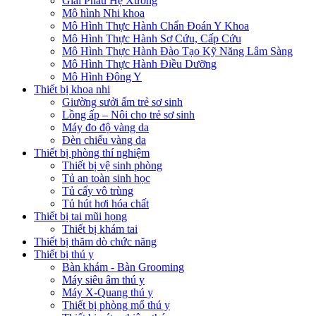
Giải Phẫu Hệ Xương
Mô hình Nhi khoa
Mô Hình Thực Hành Chẩn Đoán Y Khoa
Mô Hình Thực Hành Sơ Cứu, Cấp Cứu
Mô Hình Thực Hành Đào Tạo Kỹ Năng Lâm Sàng
Mô Hình Thực Hành Điều Dưỡng
Mô Hình Đông Y
Thiết bị khoa nhi
Giường sưởi ấm trẻ sơ sinh
Lồng ấp – Nôi cho trẻ sơ sinh
Máy đo độ vàng da
Đèn chiếu vàng da
Thiết bị phòng thí nghiệm
Thiết bị vệ sinh phòng
Tủ an toàn sinh học
Tủ cấy vô trùng
Tủ hút hơi hóa chất
Thiết bị tai mũi họng
Thiết bị khám tai
Thiết bị thăm dò chức năng
Thiết bị thú y
Bàn khám - Bàn Grooming
Máy siêu âm thú y
Máy X-Quang thú y
Thiết bị phòng mổ thú y