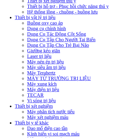
Thiết bị xét nghiệm thú y
Thiết bị hỗ trợ - Phục hồi chức năng thú y
Hệ thống lồng - chuồng - buồng lưu
Thiết bị vật lý trị liệu
Buồng oxy cao áp
Dụng cụ chỉnh hình
Dụng Cụ Tác Động Cột Sống
Dụng Cụ Tập Cho Người Tai Biến
Dụng Cụ Tập Cho Trẻ Bại Não
Giường kéo giãn
Laser trị liệu
Máy nén ép trị liệu
Máy siêu âm trị liệu
Máy Terahertz
MÁY TỪ TRƯỜNG TRỊ LIỆU
Máy xung kích
Máy điện trị liệu
TECAR
Vi sóng trị liệu
Thiết bị xét nghiệm
Máy phân tích nước tiểu
Máy xét nghiệm máu
Thiết bị y tế khác
Dao mổ điện cao tần
Kính hiển vi soi mạch máu