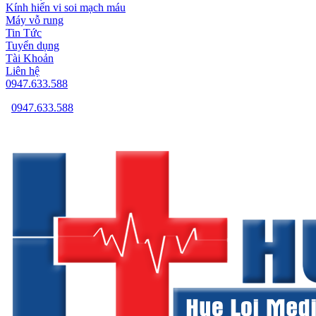
Kính hiển vi soi mạch máu
Máy vỗ rung
Tin Tức
Tuyển dụng
Tài Khoản
Liên hệ
0947.633.588
0947.633.588