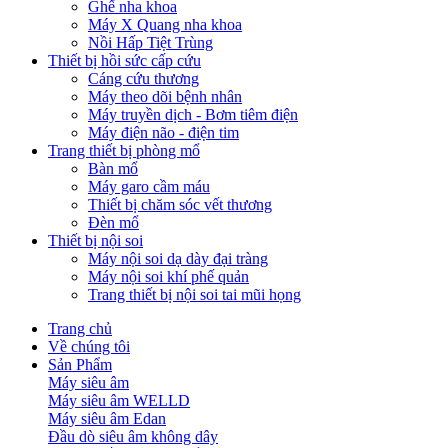
Ghế nha khoa
Máy X Quang nha khoa
Nồi Hấp Tiệt Trùng
Thiết bị hồi sức cấp cứu
Cáng cứu thương
Máy theo dõi bệnh nhân
Máy truyền dịch - Bơm tiêm điện
Máy điện não - điện tim
Trang thiết bị phòng mổ
Bàn mổ
Máy garo cầm máu
Thiết bị chăm sóc vết thương
Đèn mổ
Thiết bị nội soi
Máy nội soi dạ dày đại tràng
Máy nội soi khí phế quản
Trang thiết bị nội soi tai mũi họng
Trang chủ
Về chúng tôi
Sản Phẩm
Máy siêu âm
Máy siêu âm WELLD
Máy siêu âm Edan
Đầu dò siêu âm không dây