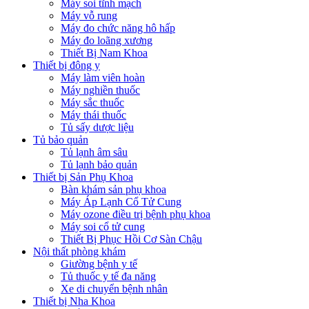
Máy soi tĩnh mạch
Máy vỗ rung
Máy đo chức năng hô hấp
Máy đo loãng xương
Thiết Bị Nam Khoa
Thiết bị đông y
Máy làm viên hoàn
Máy nghiền thuốc
Máy sắc thuốc
Máy thái thuốc
Tủ sấy dược liệu
Tủ bảo quản
Tủ lạnh âm sâu
Tủ lạnh bảo quản
Thiết bị Sản Phụ Khoa
Bàn khám sản phụ khoa
Máy Áp Lạnh Cổ Tử Cung
Máy ozone điều trị bệnh phụ khoa
Máy soi cổ tử cung
Thiết Bị Phục Hồi Cơ Sàn Chậu
Nội thất phòng khám
Giường bệnh y tế
Tủ thuốc y tế đa năng
Xe di chuyển bệnh nhân
Thiết bị Nha Khoa