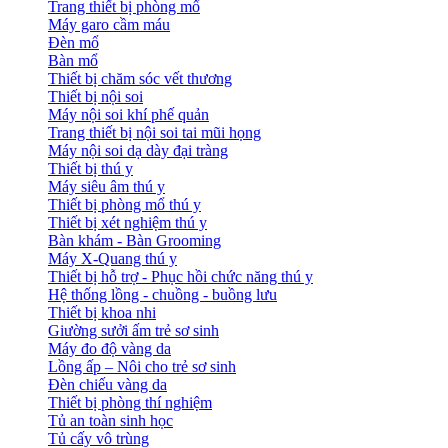
Trang thiết bị phòng mổ
Máy garo cầm máu
Đèn mổ
Bàn mổ
Thiết bị chăm sóc vết thương
Thiết bị nội soi
Máy nội soi khí phế quản
Trang thiết bị nội soi tai mũi họng
Máy nội soi dạ dày đại tràng
Thiết bị thú y
Máy siêu âm thú y
Thiết bị phòng mổ thú y
Thiết bị xét nghiệm thú y
Bàn khám - Bàn Grooming
Máy X-Quang thú y
Thiết bị hỗ trợ - Phục hồi chức năng thú y
Hệ thống lồng - chuồng - buồng lưu
Thiết bị khoa nhi
Giường sưởi ấm trẻ sơ sinh
Máy đo độ vàng da
Lồng ấp – Nôi cho trẻ sơ sinh
Đèn chiếu vàng da
Thiết bị phòng thí nghiệm
Tủ an toàn sinh học
Tủ cấy vô trùng