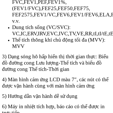
FVC,FEV1,PEF,FEV1%,
(FEV1/FVC),FEF25,FEF50,FEF75,
FEF2575,FEV1/VC,FEV6,FEV1/FEV6,ELA,F
v.v.
Dung tích sống (VC/SVC):
VC,IC,ERV,IRV,EVC,IVC,TV,VE,RR,tI,tI/tE,tE,T
Thể tích thông khí chủ động tối đa (MVV):
MVV
3) Dạng sóng hô hấp hiển thị thời gian thực: Biểu
đồ đường cong Lưu lượng-Thể tích và biểu đồ
đường cong Thể tích-Thời gian
4) Màn hình cảm ứng LCD màu 7″, các nút có thể
được vận hành cùng với màn hình cảm ứng
5) Hướng dẫn vận hành dễ sử dụng
6) Máy in nhiệt tích hợp, báo cáo có thể được in
trực tiếp