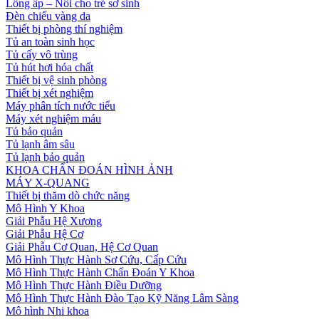
Lồng ấp – Nôi cho trẻ sơ sinh
Đèn chiếu vàng da
Thiết bị phòng thí nghiệm
Tủ an toàn sinh học
Tủ cấy vô trùng
Tủ hút hơi hóa chất
Thiết bị vệ sinh phòng
Thiết bị xét nghiệm
Máy phân tích nước tiểu
Máy xét nghiệm máu
Tủ bảo quản
Tủ lạnh âm sâu
Tủ lạnh bảo quản
KHOA CHẨN ĐOÁN HÌNH ẢNH
MÁY X-QUANG
Thiết bị thăm dò chức năng
Mô Hình Y Khoa
Giải Phẫu Hệ Xương
Giải Phẫu Hệ Cơ
Giải Phẫu Cơ Quan, Hệ Cơ Quan
Mô Hình Thực Hành Sơ Cứu, Cấp Cứu
Mô Hình Thực Hành Chẩn Đoán Y Khoa
Mô Hình Thực Hành Điều Dưỡng
Mô Hình Thực Hành Đào Tạo Kỹ Năng Lâm Sàng
Mô hình Nhi khoa