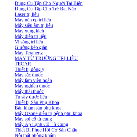
Dụng Cụ Tập Cho Người Tai Biến
Dụng Cụ Tập Cho Trẻ Bại Não
Laser trị liệu
Máy nén ép trị liệu
Máy siêu âm trị liệu
Máy xung kích
Máy điện trị liệu
Vi sóng trị liệu
Giường kéo giãn
Máy Terahertz
MÁY TỪ TRƯỜNG TRỊ LIỆU
TECAR
Thiết bị đông y
Máy sắc thuốc
Máy làm viên hoàn
Máy nghiền thuốc
Máy thái thuốc
Tủ sấy dược liệu
Thiết bị Sản Phụ Khoa
Bàn khám sản phụ khoa
Máy Ozone điều trị bệnh phụ khoa
Máy soi cổ tử cung
Máy Áp Lạnh Cổ Tử Cung
Thiết Bị Phục Hồi Cơ Sàn Chậu
Nội thất phòng khám