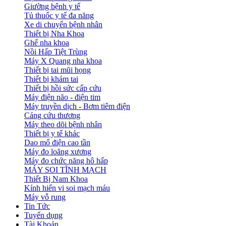
Giường bệnh y tế
Tủ thuốc y tế đa năng
Xe di chuyển bệnh nhân
Thiết bị Nha Khoa
Ghế nha khoa
Nồi Hấp Tiệt Trùng
Máy X Quang nha khoa
Thiết bị tai mũi họng
Thiết bị khám tai
Thiết bị hồi sức cấp cứu
Máy điện não - điện tim
Máy truyền dịch - Bơm tiêm điện
Cáng cứu thương
Máy theo dõi bệnh nhân
Thiết bị y tế khác
Dao mổ điện cao tần
Máy đo loãng xương
Máy đo chức năng hô hấp
MÁY SOI TĨNH MẠCH
Thiết Bị Nam Khoa
Kính hiển vi soi mạch máu
Máy vỗ rung
Tin Tức
Tuyển dụng
Tài Khoản