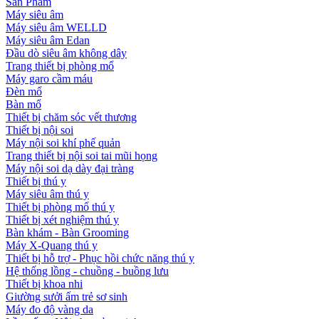
Sản Phẩm
Máy siêu âm
Máy siêu âm WELLD
Máy siêu âm Edan
Đầu dò siêu âm không dây
Trang thiết bị phòng mổ
Máy garo cầm máu
Đèn mổ
Bàn mổ
Thiết bị chăm sóc vết thương
Thiết bị nội soi
Máy nội soi khí phế quản
Trang thiết bị nội soi tai mũi họng
Máy nội soi dạ dày đại tràng
Thiết bị thú y
Máy siêu âm thú y
Thiết bị phòng mổ thú y
Thiết bị xét nghiệm thú y
Bàn khám - Bàn Grooming
Máy X-Quang thú y
Thiết bị hỗ trợ - Phục hồi chức năng thú y
Hệ thống lồng - chuồng - buồng lưu
Thiết bị khoa nhi
Giường sưởi ấm trẻ sơ sinh
Máy đo độ vàng da