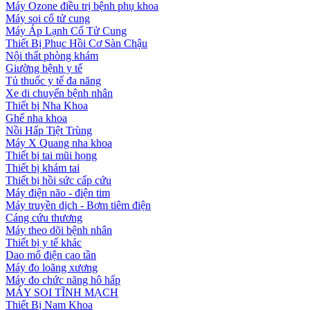
Máy Ozone điều trị bệnh phụ khoa
Máy soi cổ tử cung
Máy Áp Lạnh Cổ Tử Cung
Thiết Bị Phục Hồi Cơ Sàn Chậu
Nội thất phòng khám
Giường bệnh y tế
Tủ thuốc y tế đa năng
Xe di chuyển bệnh nhân
Thiết bị Nha Khoa
Ghế nha khoa
Nồi Hấp Tiệt Trùng
Máy X Quang nha khoa
Thiết bị tai mũi họng
Thiết bị khám tai
Thiết bị hồi sức cấp cứu
Máy điện não - điện tim
Máy truyền dịch - Bơm tiêm điện
Cáng cứu thương
Máy theo dõi bệnh nhân
Thiết bị y tế khác
Dao mổ điện cao tần
Máy đo loãng xương
Máy đo chức năng hô hấp
MÁY SOI TĨNH MẠCH
Thiết Bị Nam Khoa