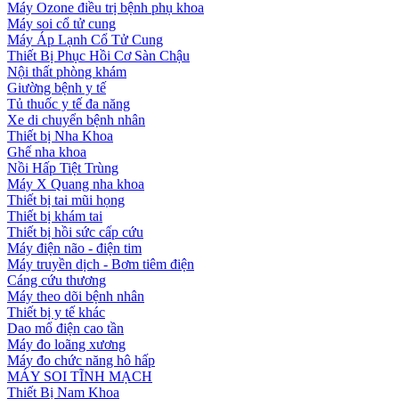
Máy Ozone điều trị bệnh phụ khoa
Máy soi cổ tử cung
Máy Áp Lạnh Cổ Tử Cung
Thiết Bị Phục Hồi Cơ Sàn Chậu
Nội thất phòng khám
Giường bệnh y tế
Tủ thuốc y tế đa năng
Xe di chuyển bệnh nhân
Thiết bị Nha Khoa
Ghế nha khoa
Nồi Hấp Tiệt Trùng
Máy X Quang nha khoa
Thiết bị tai mũi họng
Thiết bị khám tai
Thiết bị hồi sức cấp cứu
Máy điện não - điện tim
Máy truyền dịch - Bơm tiêm điện
Cáng cứu thương
Máy theo dõi bệnh nhân
Thiết bị y tế khác
Dao mổ điện cao tần
Máy đo loãng xương
Máy đo chức năng hô hấp
MÁY SOI TĨNH MẠCH
Thiết Bị Nam Khoa