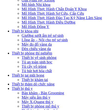
Giải Phẫu Hệ Xương
Mô hình Nhi khoa
Mô Hình Thực Hành Chẩn Đoán Y Khoa
Mô Hình Thực Hành Sơ Cứu, Cấp Cứu
Mô Hình Thực Hành Đào Tạo Kỹ Năng Lâm Sàng
Mô Hình Thực Hành Điều Dưỡng
Mô Hình Đông Y
Thiết bị khoa nhi
Giường sưởi ấm trẻ sơ sinh
Lồng ấp – Nôi cho trẻ sơ sinh
Máy đo độ vàng da
Đèn chiếu vàng da
Thiết bị phòng thí nghiệm
Thiết bị vệ sinh phòng
Tủ an toàn sinh học
Tủ cấy vô trùng
Tủ hút hơi hóa chất
Thiết bị tai mũi họng
Thiết bị khám tai
Thiết bị thăm dò chức năng
Thiết bị thú y
Bàn khám - Bàn Grooming
Máy siêu âm thú y
Máy X-Quang thú y
Thiết bị phòng mổ thú y