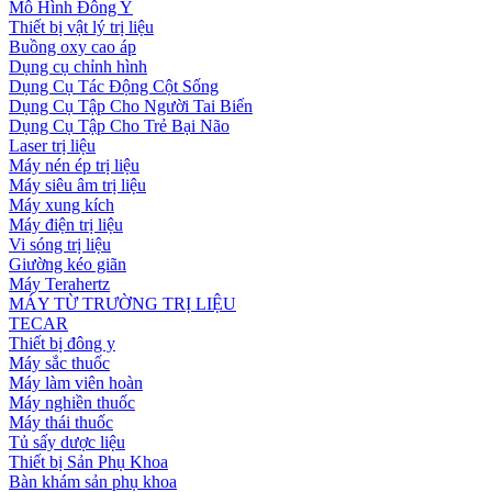
Mô Hình Đông Y
Thiết bị vật lý trị liệu
Buồng oxy cao áp
Dụng cụ chỉnh hình
Dụng Cụ Tác Động Cột Sống
Dụng Cụ Tập Cho Người Tai Biến
Dụng Cụ Tập Cho Trẻ Bại Não
Laser trị liệu
Máy nén ép trị liệu
Máy siêu âm trị liệu
Máy xung kích
Máy điện trị liệu
Vi sóng trị liệu
Giường kéo giãn
Máy Terahertz
MÁY TỪ TRƯỜNG TRỊ LIỆU
TECAR
Thiết bị đông y
Máy sắc thuốc
Máy làm viên hoàn
Máy nghiền thuốc
Máy thái thuốc
Tủ sấy dược liệu
Thiết bị Sản Phụ Khoa
Bàn khám sản phụ khoa