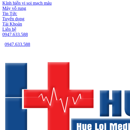
Kính hiển vi soi mạch máu
Máy vỗ rung
Tin Tức
Tuyển dụng
Tài Khoản
Liên hệ
0947.633.588
0947.633.588