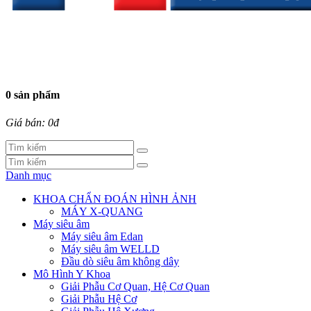
0 sản phẩm
Giá bán: 0đ
Danh mục
KHOA CHẨN ĐOÁN HÌNH ẢNH
MÁY X-QUANG
Máy siêu âm
Máy siêu âm Edan
Máy siêu âm WELLD
Đầu dò siêu âm không dây
Mô Hình Y Khoa
Giải Phẫu Cơ Quan, Hệ Cơ Quan
Giải Phẫu Hệ Cơ