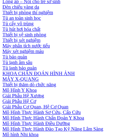
Lồng ấp – Nôi cho trẻ sơ sinh
Đèn chiếu vàng da
Thiết bị phòng thí nghiệm
Tủ an toàn sinh học
Tủ cấy vô trùng
Tủ hút hơi hóa chất
Thiết bị vệ sinh phòng
Thiết bị xét nghiệm
Máy phân tích nước tiểu
Máy xét nghiệm máu
Tủ bảo quản
Tủ lạnh âm sâu
Tủ lạnh bảo quản
KHOA CHẨN ĐOÁN HÌNH ẢNH
MÁY X-QUANG
Thiết bị thăm dò chức năng
Mô Hình Y Khoa
Giải Phẫu Hệ Xương
Giải Phẫu Hệ Cơ
Giải Phẫu Cơ Quan, Hệ Cơ Quan
Mô Hình Thực Hành Sơ Cứu, Cấp Cứu
Mô Hình Thực Hành Chẩn Đoán Y Khoa
Mô Hình Thực Hành Điều Dưỡng
Mô Hình Thực Hành Đào Tạo Kỹ Năng Lâm Sàng
Mô hình Nhi khoa