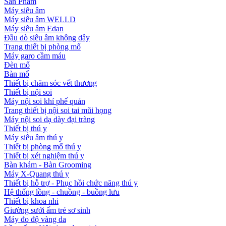
Sản Phẩm
Máy siêu âm
Máy siêu âm WELLD
Máy siêu âm Edan
Đầu dò siêu âm không dây
Trang thiết bị phòng mổ
Máy garo cầm máu
Đèn mổ
Bàn mổ
Thiết bị chăm sóc vết thương
Thiết bị nội soi
Máy nội soi khí phế quản
Trang thiết bị nội soi tai mũi họng
Máy nội soi dạ dày đại tràng
Thiết bị thú y
Máy siêu âm thú y
Thiết bị phòng mổ thú y
Thiết bị xét nghiệm thú y
Bàn khám - Bàn Grooming
Máy X-Quang thú y
Thiết bị hỗ trợ - Phục hồi chức năng thú y
Hệ thống lồng - chuồng - buồng lưu
Thiết bị khoa nhi
Giường sưởi ấm trẻ sơ sinh
Máy đo độ vàng da