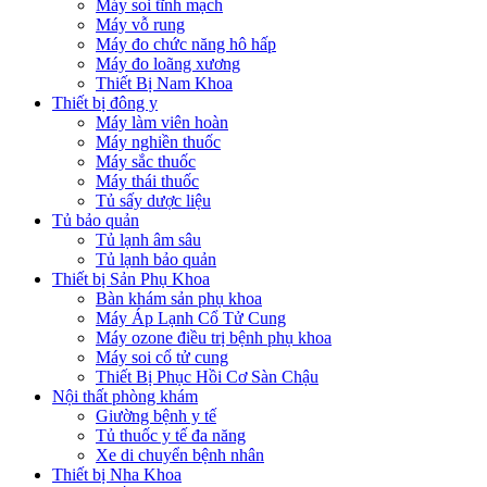
Máy soi tĩnh mạch
Máy vỗ rung
Máy đo chức năng hô hấp
Máy đo loãng xương
Thiết Bị Nam Khoa
Thiết bị đông y
Máy làm viên hoàn
Máy nghiền thuốc
Máy sắc thuốc
Máy thái thuốc
Tủ sấy dược liệu
Tủ bảo quản
Tủ lạnh âm sâu
Tủ lạnh bảo quản
Thiết bị Sản Phụ Khoa
Bàn khám sản phụ khoa
Máy Áp Lạnh Cổ Tử Cung
Máy ozone điều trị bệnh phụ khoa
Máy soi cổ tử cung
Thiết Bị Phục Hồi Cơ Sàn Chậu
Nội thất phòng khám
Giường bệnh y tế
Tủ thuốc y tế đa năng
Xe di chuyển bệnh nhân
Thiết bị Nha Khoa