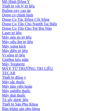
Mô Hình Đông Y
Thiết bị vật lý trị liệu
Buồng oxy cao áp
Dụng cụ chỉnh hình
Dụng Cụ Tác Động Cột Sống
Dụng Cụ Tập Cho Người Tai Biến
Dụng Cụ Tập Cho Trẻ Bại Não
Laser trị liệu
Máy nén ép trị liệu
Máy siêu âm trị liệu
Máy xung kích
Máy điện trị liệu
Vi sóng trị liệu
Giường kéo giãn
Máy Terahertz
MÁY TỪ TRƯỜNG TRỊ LIỆU
TECAR
Thiết bị đông y
Máy sắc thuốc
Máy làm viên hoàn
Máy nghiền thuốc
Máy thái thuốc
Tủ sấy dược liệu
Thiết bị Sản Phụ Khoa
Bàn khám sản phụ khoa