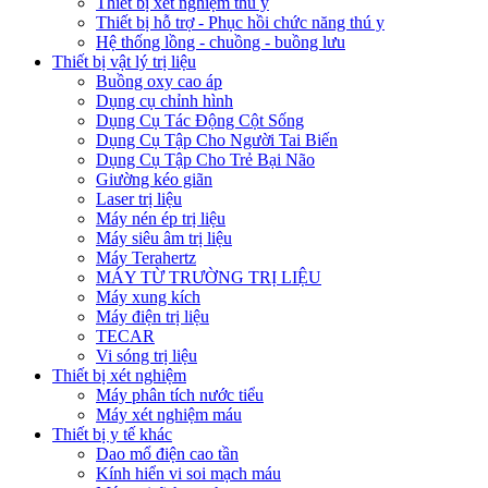
Thiết bị xét nghiệm thú y
Thiết bị hỗ trợ - Phục hồi chức năng thú y
Hệ thống lồng - chuồng - buồng lưu
Thiết bị vật lý trị liệu
Buồng oxy cao áp
Dụng cụ chỉnh hình
Dụng Cụ Tác Động Cột Sống
Dụng Cụ Tập Cho Người Tai Biến
Dụng Cụ Tập Cho Trẻ Bại Não
Giường kéo giãn
Laser trị liệu
Máy nén ép trị liệu
Máy siêu âm trị liệu
Máy Terahertz
MÁY TỪ TRƯỜNG TRỊ LIỆU
Máy xung kích
Máy điện trị liệu
TECAR
Vi sóng trị liệu
Thiết bị xét nghiệm
Máy phân tích nước tiểu
Máy xét nghiệm máu
Thiết bị y tế khác
Dao mổ điện cao tần
Kính hiển vi soi mạch máu