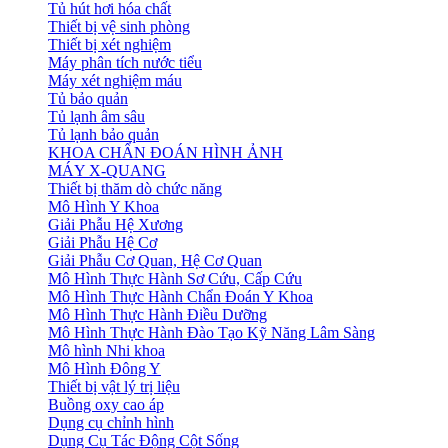
Tủ hút hơi hóa chất
Thiết bị vệ sinh phòng
Thiết bị xét nghiệm
Máy phân tích nước tiểu
Máy xét nghiệm máu
Tủ bảo quản
Tủ lạnh âm sâu
Tủ lạnh bảo quản
KHOA CHẨN ĐOÁN HÌNH ẢNH
MÁY X-QUANG
Thiết bị thăm dò chức năng
Mô Hình Y Khoa
Giải Phẫu Hệ Xương
Giải Phẫu Hệ Cơ
Giải Phẫu Cơ Quan, Hệ Cơ Quan
Mô Hình Thực Hành Sơ Cứu, Cấp Cứu
Mô Hình Thực Hành Chẩn Đoán Y Khoa
Mô Hình Thực Hành Điều Dưỡng
Mô Hình Thực Hành Đào Tạo Kỹ Năng Lâm Sàng
Mô hình Nhi khoa
Mô Hình Đông Y
Thiết bị vật lý trị liệu
Buồng oxy cao áp
Dụng cụ chỉnh hình
Dụng Cụ Tác Động Cột Sống