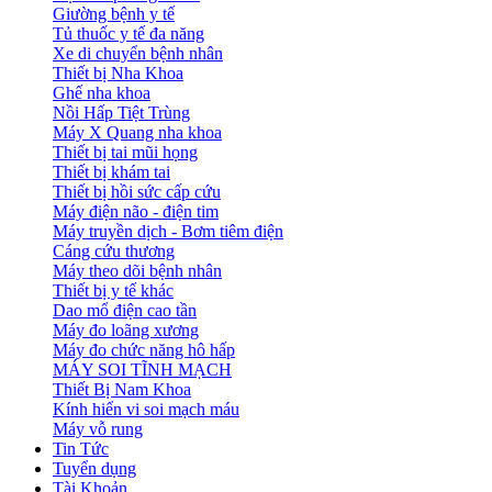
Giường bệnh y tế
Tủ thuốc y tế đa năng
Xe di chuyển bệnh nhân
Thiết bị Nha Khoa
Ghế nha khoa
Nồi Hấp Tiệt Trùng
Máy X Quang nha khoa
Thiết bị tai mũi họng
Thiết bị khám tai
Thiết bị hồi sức cấp cứu
Máy điện não - điện tim
Máy truyền dịch - Bơm tiêm điện
Cáng cứu thương
Máy theo dõi bệnh nhân
Thiết bị y tế khác
Dao mổ điện cao tần
Máy đo loãng xương
Máy đo chức năng hô hấp
MÁY SOI TĨNH MẠCH
Thiết Bị Nam Khoa
Kính hiển vi soi mạch máu
Máy vỗ rung
Tin Tức
Tuyển dụng
Tài Khoản