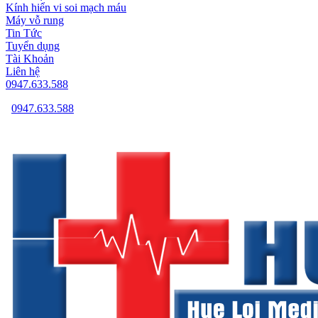
Kính hiển vi soi mạch máu
Máy vỗ rung
Tin Tức
Tuyển dụng
Tài Khoản
Liên hệ
0947.633.588
0947.633.588