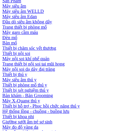
Sản Phẩm
Máy siêu âm
Máy siêu âm WELLD
Máy siêu âm Edan
Đầu dò siêu âm không dây
Trang thiết bị phòng mổ
Máy garo cầm máu
Đèn mổ
Bàn mổ
Thiết bị chăm sóc vết thương
Thiết bị nội soi
Máy nội soi khí phế quản
Trang thiết bị nội soi tai mũi họng
Máy nội soi dạ dày đại tràng
Thiết bị thú y
Máy siêu âm thú y
Thiết bị phòng mổ thú y
Thiết bị xét nghiệm thú y
Bàn khám - Bàn Grooming
Máy X-Quang thú y
Thiết bị hỗ trợ - Phục hồi chức năng thú y
Hệ thống lồng - chuồng - buồng lưu
Thiết bị khoa nhi
Giường sưởi ấm trẻ sơ sinh
Máy đo độ vàng da