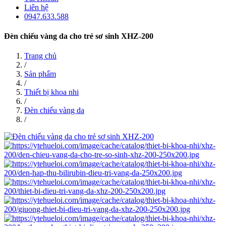
Liên hệ
0947.633.588
Đèn chiếu vàng da cho trẻ sơ sinh XHZ-200
Trang chủ
/
Sản phẩm
/
Thiết bị khoa nhi
/
Đèn chiếu vàng da
/