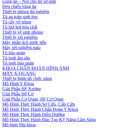
Lồng ấp – Nôi cho trẻ sơ sinh
Đèn chiếu vàng da
Thiết bị phòng thí nghiệm
Tủ an toàn sinh học
Tủ cấy vô trùng
Tủ hút hơi hóa chất
Thiết bị vệ sinh phòng
Thiết bị xét nghiệm
Máy phân tích nước tiểu
Máy xét nghiệm máu
Tủ bảo quản
Tủ lạnh âm sâu
Tủ lạnh bảo quản
KHOA CHẨN ĐOÁN HÌNH ẢNH
MÁY X-QUANG
Thiết bị thăm dò chức năng
Mô Hình Y Khoa
Giải Phẫu Hệ Xương
Giải Phẫu Hệ Cơ
Giải Phẫu Cơ Quan, Hệ Cơ Quan
Mô Hình Thực Hành Sơ Cứu, Cấp Cứu
Mô Hình Thực Hành Chẩn Đoán Y Khoa
Mô Hình Thực Hành Điều Dưỡng
Mô Hình Thực Hành Đào Tạo Kỹ Năng Lâm Sàng
Mô hình Nhi khoa