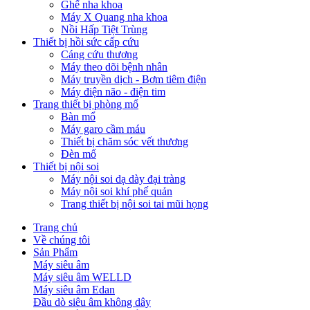
Ghế nha khoa
Máy X Quang nha khoa
Nồi Hấp Tiệt Trùng
Thiết bị hồi sức cấp cứu
Cáng cứu thương
Máy theo dõi bệnh nhân
Máy truyền dịch - Bơm tiêm điện
Máy điện não - điện tim
Trang thiết bị phòng mổ
Bàn mổ
Máy garo cầm máu
Thiết bị chăm sóc vết thương
Đèn mổ
Thiết bị nội soi
Máy nội soi dạ dày đại tràng
Máy nội soi khí phế quản
Trang thiết bị nội soi tai mũi họng
Trang chủ
Về chúng tôi
Sản Phẩm
Máy siêu âm
Máy siêu âm WELLD
Máy siêu âm Edan
Đầu dò siêu âm không dây