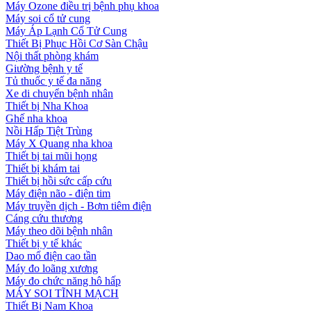
Máy Ozone điều trị bệnh phụ khoa
Máy soi cổ tử cung
Máy Áp Lạnh Cổ Tử Cung
Thiết Bị Phục Hồi Cơ Sàn Chậu
Nội thất phòng khám
Giường bệnh y tế
Tủ thuốc y tế đa năng
Xe di chuyển bệnh nhân
Thiết bị Nha Khoa
Ghế nha khoa
Nồi Hấp Tiệt Trùng
Máy X Quang nha khoa
Thiết bị tai mũi họng
Thiết bị khám tai
Thiết bị hồi sức cấp cứu
Máy điện não - điện tim
Máy truyền dịch - Bơm tiêm điện
Cáng cứu thương
Máy theo dõi bệnh nhân
Thiết bị y tế khác
Dao mổ điện cao tần
Máy đo loãng xương
Máy đo chức năng hô hấp
MÁY SOI TĨNH MẠCH
Thiết Bị Nam Khoa