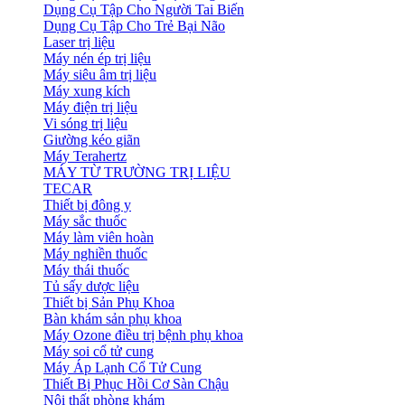
Dụng Cụ Tập Cho Người Tai Biến
Dụng Cụ Tập Cho Trẻ Bại Não
Laser trị liệu
Máy nén ép trị liệu
Máy siêu âm trị liệu
Máy xung kích
Máy điện trị liệu
Vi sóng trị liệu
Giường kéo giãn
Máy Terahertz
MÁY TỪ TRƯỜNG TRỊ LIỆU
TECAR
Thiết bị đông y
Máy sắc thuốc
Máy làm viên hoàn
Máy nghiền thuốc
Máy thái thuốc
Tủ sấy dược liệu
Thiết bị Sản Phụ Khoa
Bàn khám sản phụ khoa
Máy Ozone điều trị bệnh phụ khoa
Máy soi cổ tử cung
Máy Áp Lạnh Cổ Tử Cung
Thiết Bị Phục Hồi Cơ Sàn Chậu
Nội thất phòng khám