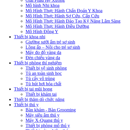
Giải Phẫu Hệ Xương
Mô hình Nhi khoa
Mô Hình Thực Hành Chẩn Đoán Y Khoa
Mô Hình Thực Hành Sơ Cứu, Cấp Cứu
Mô Hình Thực Hành Đào Tạo Kỹ Năng Lâm Sàng
Mô Hình Thực Hành Điều Dưỡng
Mô Hình Đông Y
Thiết bị khoa nhi
Giường sưởi ấm trẻ sơ sinh
Lồng ấp – Nôi cho trẻ sơ sinh
Máy đo độ vàng da
Đèn chiếu vàng da
Thiết bị phòng thí nghiệm
Thiết bị vệ sinh phòng
Tủ an toàn sinh học
Tủ cấy vô trùng
Tủ hút hơi hóa chất
Thiết bị tai mũi họng
Thiết bị khám tai
Thiết bị thăm dò chức năng
Thiết bị thú y
Bàn khám - Bàn Grooming
Máy siêu âm thú y
Máy X-Quang thú y
Thiết bị phòng mổ thú y