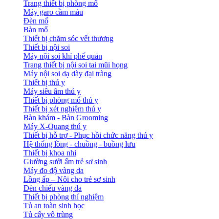
Trang thiết bị phòng mổ
Máy garo cầm máu
Đèn mổ
Bàn mổ
Thiết bị chăm sóc vết thương
Thiết bị nội soi
Máy nội soi khí phế quản
Trang thiết bị nội soi tai mũi họng
Máy nội soi dạ dày đại tràng
Thiết bị thú y
Máy siêu âm thú y
Thiết bị phòng mổ thú y
Thiết bị xét nghiệm thú y
Bàn khám - Bàn Grooming
Máy X-Quang thú y
Thiết bị hỗ trợ - Phục hồi chức năng thú y
Hệ thống lồng - chuồng - buồng lưu
Thiết bị khoa nhi
Giường sưởi ấm trẻ sơ sinh
Máy đo độ vàng da
Lồng ấp – Nôi cho trẻ sơ sinh
Đèn chiếu vàng da
Thiết bị phòng thí nghiệm
Tủ an toàn sinh học
Tủ cấy vô trùng