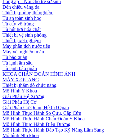
Lồng ấp – Nôi cho trẻ sơ sinh
Đèn chiếu vàng da
Thiết bị phòng thí nghiệm
Tủ an toàn sinh học
Tủ cấy vô trùng
Tủ hút hơi hóa chất
Thiết bị vệ sinh phòng
Thiết bị xét nghiệm
Máy phân tích nước tiểu
Máy xét nghiệm máu
Tủ bảo quản
Tủ lạnh âm sâu
Tủ lạnh bảo quản
KHOA CHẨN ĐOÁN HÌNH ẢNH
MÁY X-QUANG
Thiết bị thăm dò chức năng
Mô Hình Y Khoa
Giải Phẫu Hệ Xương
Giải Phẫu Hệ Cơ
Giải Phẫu Cơ Quan, Hệ Cơ Quan
Mô Hình Thực Hành Sơ Cứu, Cấp Cứu
Mô Hình Thực Hành Chẩn Đoán Y Khoa
Mô Hình Thực Hành Điều Dưỡng
Mô Hình Thực Hành Đào Tạo Kỹ Năng Lâm Sàng
Mô hình Nhi khoa