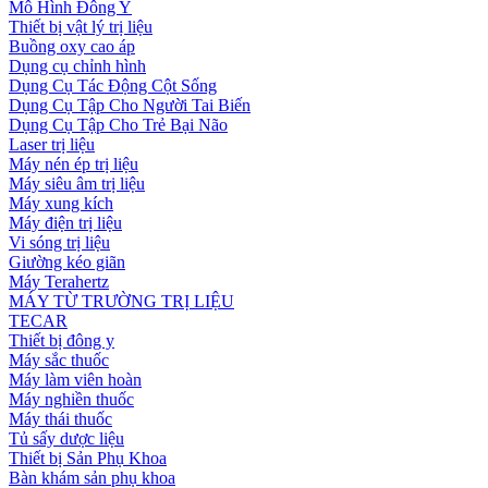
Mô Hình Đông Y
Thiết bị vật lý trị liệu
Buồng oxy cao áp
Dụng cụ chỉnh hình
Dụng Cụ Tác Động Cột Sống
Dụng Cụ Tập Cho Người Tai Biến
Dụng Cụ Tập Cho Trẻ Bại Não
Laser trị liệu
Máy nén ép trị liệu
Máy siêu âm trị liệu
Máy xung kích
Máy điện trị liệu
Vi sóng trị liệu
Giường kéo giãn
Máy Terahertz
MÁY TỪ TRƯỜNG TRỊ LIỆU
TECAR
Thiết bị đông y
Máy sắc thuốc
Máy làm viên hoàn
Máy nghiền thuốc
Máy thái thuốc
Tủ sấy dược liệu
Thiết bị Sản Phụ Khoa
Bàn khám sản phụ khoa