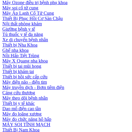
Máy Ozone điều trị bệnh phụ khoa
Máy soi cổ tử cung
Máy Áp Lạnh Cổ Tử Cung
Thiết Bị Phục Hồi Cơ Sàn Chậu
Nội thất phòng khám
Giường bệnh y tế
Tủ thuốc y tế đa năng
Xe di chuyển bệnh nhân
Thiết bị Nha Khoa
Ghế nha khoa
Nồi Hấp Tiệt Trùng
Máy X Quang nha khoa
Thiết bị tai mũi họng
Thiết bị khám tai
Thiết bị hồi sức cấp cứu
Máy điện não - điện tim
Máy truyền dịch - Bơm tiêm điện
Cáng cứu thương
Máy theo dõi bệnh nhân
Thiết bị y tế khác
Dao mổ điện cao tần
Máy đo loãng xương
Máy đo chức năng hô hấp
MÁY SOI TĨNH MẠCH
Thiết Bị Nam Khoa