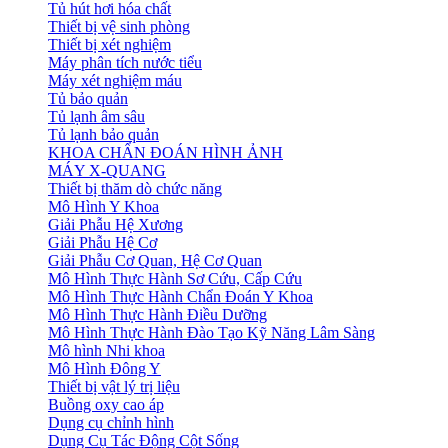
Tủ hút hơi hóa chất
Thiết bị vệ sinh phòng
Thiết bị xét nghiệm
Máy phân tích nước tiểu
Máy xét nghiệm máu
Tủ bảo quản
Tủ lạnh âm sâu
Tủ lạnh bảo quản
KHOA CHẨN ĐOÁN HÌNH ẢNH
MÁY X-QUANG
Thiết bị thăm dò chức năng
Mô Hình Y Khoa
Giải Phẫu Hệ Xương
Giải Phẫu Hệ Cơ
Giải Phẫu Cơ Quan, Hệ Cơ Quan
Mô Hình Thực Hành Sơ Cứu, Cấp Cứu
Mô Hình Thực Hành Chẩn Đoán Y Khoa
Mô Hình Thực Hành Điều Dưỡng
Mô Hình Thực Hành Đào Tạo Kỹ Năng Lâm Sàng
Mô hình Nhi khoa
Mô Hình Đông Y
Thiết bị vật lý trị liệu
Buồng oxy cao áp
Dụng cụ chỉnh hình
Dụng Cụ Tác Động Cột Sống