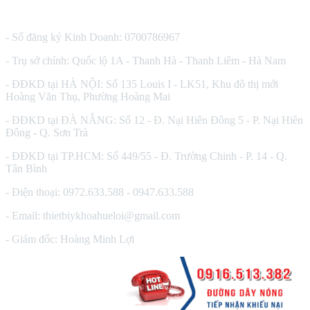
CÔNG TY TNHH THIẾT BỊ Y TẾ HUÊ LỢI
- Số đăng ký Kinh Doanh: 0700786967
- Trụ sở chính: Quốc lộ 1A - Thanh Hà - Thanh Liêm - Hà Nam
- ĐĐKD tại HÀ NỘI: Số 135 Louis I - LK51, Khu đô thị mới
Hoàng Văn Thụ, Phường Hoàng Mai
- ĐĐKD tại ĐÀ NẴNG: Số 12 - Đ. Nại Hiên Đông 5 - P. Nại Hiên
Đông - Q. Sơn Trà
- ĐĐKD tại TP.HCM: Số 449/55 - Đ. Trường Chinh - P. 14 - Q.
Tân Bình
- Điện thoại: 0972.633.588 - 0947.633.588
- Email: thietbiykhoahueloi@gmail.com
- Giám đốc: Hoàng Minh Lợi