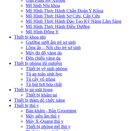
Giải Phẫu Hệ Xương
Mô hình Nhi khoa
Mô Hình Thực Hành Chẩn Đoán Y Khoa
Mô Hình Thực Hành Sơ Cứu, Cấp Cứu
Mô Hình Thực Hành Đào Tạo Kỹ Năng Lâm Sàng
Mô Hình Thực Hành Điều Dưỡng
Mô Hình Đông Y
Thiết bị khoa nhi
Giường sưởi ấm trẻ sơ sinh
Lồng ấp – Nôi cho trẻ sơ sinh
Máy đo độ vàng da
Đèn chiếu vàng da
Thiết bị phòng thí nghiệm
Thiết bị vệ sinh phòng
Tủ an toàn sinh học
Tủ cấy vô trùng
Tủ hút hơi hóa chất
Thiết bị tai mũi họng
Thiết bị khám tai
Thiết bị thăm dò chức năng
Thiết bị thú y
Bàn khám - Bàn Grooming
Máy siêu âm thú y
Máy X-Quang thú y
Thiết bị phòng mổ thú y