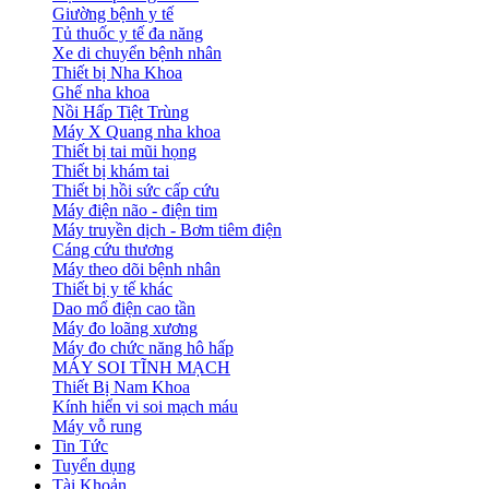
Giường bệnh y tế
Tủ thuốc y tế đa năng
Xe di chuyển bệnh nhân
Thiết bị Nha Khoa
Ghế nha khoa
Nồi Hấp Tiệt Trùng
Máy X Quang nha khoa
Thiết bị tai mũi họng
Thiết bị khám tai
Thiết bị hồi sức cấp cứu
Máy điện não - điện tim
Máy truyền dịch - Bơm tiêm điện
Cáng cứu thương
Máy theo dõi bệnh nhân
Thiết bị y tế khác
Dao mổ điện cao tần
Máy đo loãng xương
Máy đo chức năng hô hấp
MÁY SOI TĨNH MẠCH
Thiết Bị Nam Khoa
Kính hiển vi soi mạch máu
Máy vỗ rung
Tin Tức
Tuyển dụng
Tài Khoản