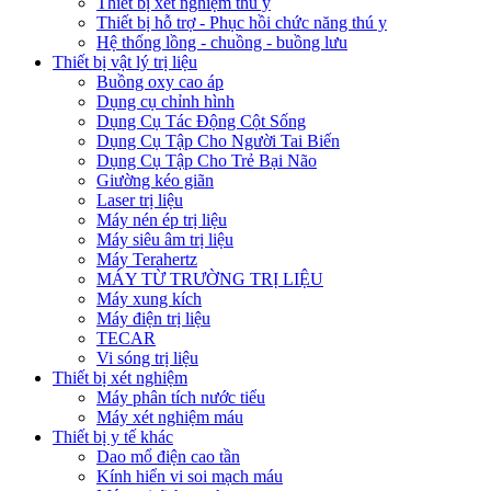
Thiết bị xét nghiệm thú y
Thiết bị hỗ trợ - Phục hồi chức năng thú y
Hệ thống lồng - chuồng - buồng lưu
Thiết bị vật lý trị liệu
Buồng oxy cao áp
Dụng cụ chỉnh hình
Dụng Cụ Tác Động Cột Sống
Dụng Cụ Tập Cho Người Tai Biến
Dụng Cụ Tập Cho Trẻ Bại Não
Giường kéo giãn
Laser trị liệu
Máy nén ép trị liệu
Máy siêu âm trị liệu
Máy Terahertz
MÁY TỪ TRƯỜNG TRỊ LIỆU
Máy xung kích
Máy điện trị liệu
TECAR
Vi sóng trị liệu
Thiết bị xét nghiệm
Máy phân tích nước tiểu
Máy xét nghiệm máu
Thiết bị y tế khác
Dao mổ điện cao tần
Kính hiển vi soi mạch máu