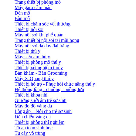
Trang thiết bị phòng mổ
Máy garo cầm máu
Đèn mổ
Bàn mổ
Thiết bị chăm sóc vết thương
Thiết bị nội soi
Máy nội soi khí phế quản
Trang thiết bị nội soi tai mũi họng
Máy nội soi dạ dày đại tràng
Thiết bị thú y
Máy siêu âm thú y
Thiết bị phòng mổ thú y
Thiết bị xét nghiệm thú y
Bàn khám - Bàn Grooming
Máy X-Quang thú y
Thiết bị hỗ trợ - Phục hồi chức năng thú y
Hệ thống lồng - chuồng - buồng lưu
Thiết bị khoa nhi
Giường sưởi ấm trẻ sơ sinh
Máy đo độ vàng da
Lồng ấp – Nôi cho trẻ sơ sinh
Đèn chiếu vàng da
Thiết bị phòng thí nghiệm
Tủ an toàn sinh học
Tủ cấy vô trùng