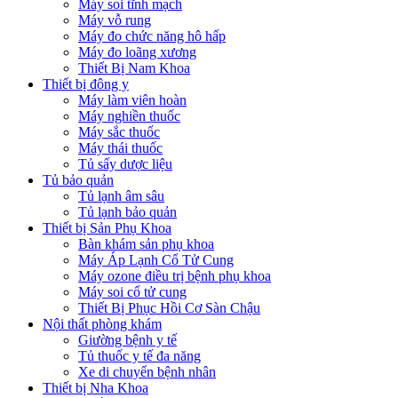
Máy soi tĩnh mạch
Máy vỗ rung
Máy đo chức năng hô hấp
Máy đo loãng xương
Thiết Bị Nam Khoa
Thiết bị đông y
Máy làm viên hoàn
Máy nghiền thuốc
Máy sắc thuốc
Máy thái thuốc
Tủ sấy dược liệu
Tủ bảo quản
Tủ lạnh âm sâu
Tủ lạnh bảo quản
Thiết bị Sản Phụ Khoa
Bàn khám sản phụ khoa
Máy Áp Lạnh Cổ Tử Cung
Máy ozone điều trị bệnh phụ khoa
Máy soi cổ tử cung
Thiết Bị Phục Hồi Cơ Sàn Chậu
Nội thất phòng khám
Giường bệnh y tế
Tủ thuốc y tế đa năng
Xe di chuyển bệnh nhân
Thiết bị Nha Khoa