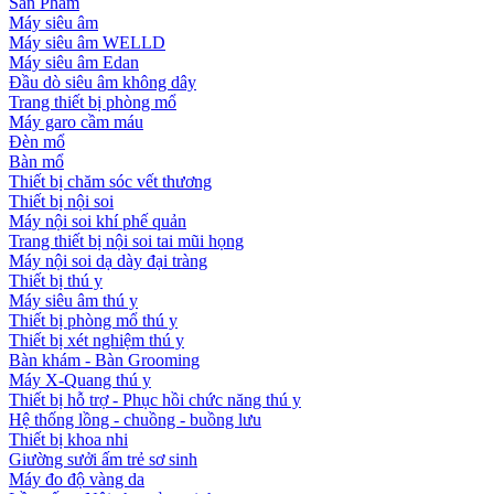
Sản Phẩm
Máy siêu âm
Máy siêu âm WELLD
Máy siêu âm Edan
Đầu dò siêu âm không dây
Trang thiết bị phòng mổ
Máy garo cầm máu
Đèn mổ
Bàn mổ
Thiết bị chăm sóc vết thương
Thiết bị nội soi
Máy nội soi khí phế quản
Trang thiết bị nội soi tai mũi họng
Máy nội soi dạ dày đại tràng
Thiết bị thú y
Máy siêu âm thú y
Thiết bị phòng mổ thú y
Thiết bị xét nghiệm thú y
Bàn khám - Bàn Grooming
Máy X-Quang thú y
Thiết bị hỗ trợ - Phục hồi chức năng thú y
Hệ thống lồng - chuồng - buồng lưu
Thiết bị khoa nhi
Giường sưởi ấm trẻ sơ sinh
Máy đo độ vàng da