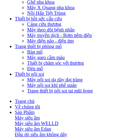
Ghế nha khoa
Máy X Quang nha khoa
Nồi Hấp Tiệt Trùng
Thiết bị hồi sức cấp cứu
Cáng cứu thương
Máy theo dõi bệnh nhân
Máy truyền dịch - Bơm tiêm điện
Máy điện não - điện tim
Trang thiết bị phòng mổ
Bàn mổ
Máy garo cầm máu
Thiết bị chăm sóc vết thương
Đèn mổ
Thiết bị nội soi
Máy nội soi dạ dày đại tràng
Máy nội soi khí phế quản
Trang thiết bị nội soi tai mũi họng
Trang chủ
Về chúng tôi
Sản Phẩm
Máy siêu âm
Máy siêu âm WELLD
Máy siêu âm Edan
Đầu dò siêu âm không dây