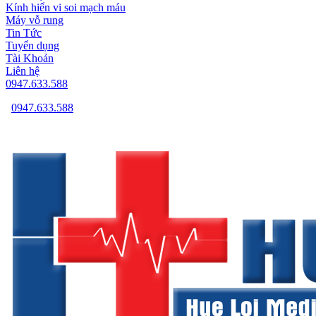
Kính hiển vi soi mạch máu
Máy vỗ rung
Tin Tức
Tuyển dụng
Tài Khoản
Liên hệ
0947.633.588
0947.633.588