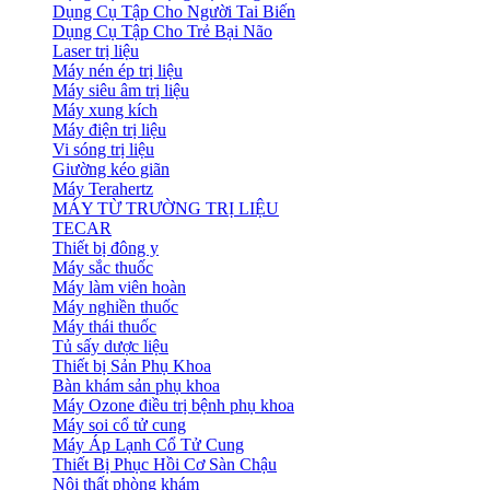
Dụng Cụ Tập Cho Người Tai Biến
Dụng Cụ Tập Cho Trẻ Bại Não
Laser trị liệu
Máy nén ép trị liệu
Máy siêu âm trị liệu
Máy xung kích
Máy điện trị liệu
Vi sóng trị liệu
Giường kéo giãn
Máy Terahertz
MÁY TỪ TRƯỜNG TRỊ LIỆU
TECAR
Thiết bị đông y
Máy sắc thuốc
Máy làm viên hoàn
Máy nghiền thuốc
Máy thái thuốc
Tủ sấy dược liệu
Thiết bị Sản Phụ Khoa
Bàn khám sản phụ khoa
Máy Ozone điều trị bệnh phụ khoa
Máy soi cổ tử cung
Máy Áp Lạnh Cổ Tử Cung
Thiết Bị Phục Hồi Cơ Sàn Chậu
Nội thất phòng khám