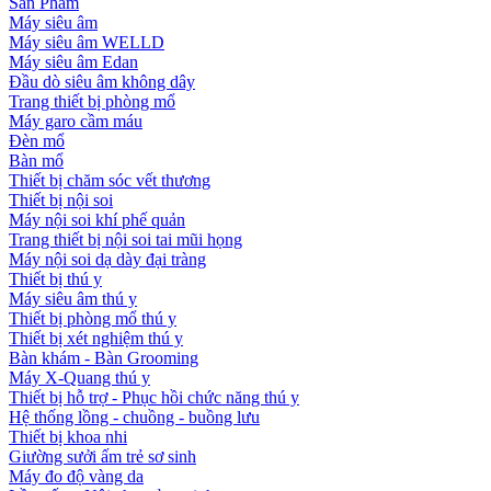
Sản Phẩm
Máy siêu âm
Máy siêu âm WELLD
Máy siêu âm Edan
Đầu dò siêu âm không dây
Trang thiết bị phòng mổ
Máy garo cầm máu
Đèn mổ
Bàn mổ
Thiết bị chăm sóc vết thương
Thiết bị nội soi
Máy nội soi khí phế quản
Trang thiết bị nội soi tai mũi họng
Máy nội soi dạ dày đại tràng
Thiết bị thú y
Máy siêu âm thú y
Thiết bị phòng mổ thú y
Thiết bị xét nghiệm thú y
Bàn khám - Bàn Grooming
Máy X-Quang thú y
Thiết bị hỗ trợ - Phục hồi chức năng thú y
Hệ thống lồng - chuồng - buồng lưu
Thiết bị khoa nhi
Giường sưởi ấm trẻ sơ sinh
Máy đo độ vàng da