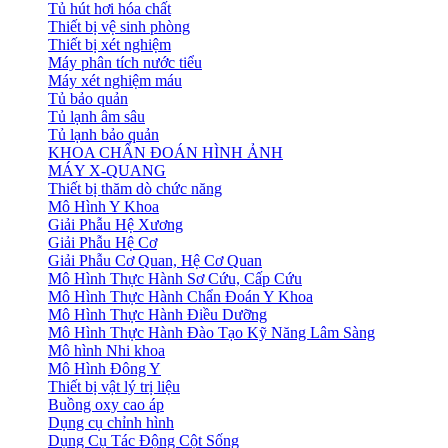
Tủ hút hơi hóa chất
Thiết bị vệ sinh phòng
Thiết bị xét nghiệm
Máy phân tích nước tiểu
Máy xét nghiệm máu
Tủ bảo quản
Tủ lạnh âm sâu
Tủ lạnh bảo quản
KHOA CHẨN ĐOÁN HÌNH ẢNH
MÁY X-QUANG
Thiết bị thăm dò chức năng
Mô Hình Y Khoa
Giải Phẫu Hệ Xương
Giải Phẫu Hệ Cơ
Giải Phẫu Cơ Quan, Hệ Cơ Quan
Mô Hình Thực Hành Sơ Cứu, Cấp Cứu
Mô Hình Thực Hành Chẩn Đoán Y Khoa
Mô Hình Thực Hành Điều Dưỡng
Mô Hình Thực Hành Đào Tạo Kỹ Năng Lâm Sàng
Mô hình Nhi khoa
Mô Hình Đông Y
Thiết bị vật lý trị liệu
Buồng oxy cao áp
Dụng cụ chỉnh hình
Dụng Cụ Tác Động Cột Sống