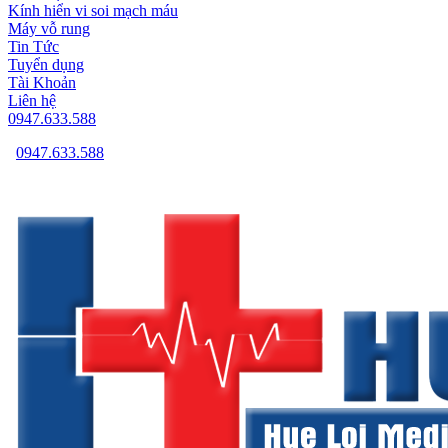
Kính hiển vi soi mạch máu
Máy vỗ rung
Tin Tức
Tuyển dụng
Tài Khoản
Liên hệ
0947.633.588
0947.633.588