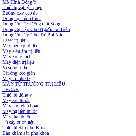
Mô Hình Đông Y
Thiết bị vật lý trị liệu
Buồng oxy cao áp
Dụng cụ chỉnh hình
Dụng Cụ Tác Động Cột Sống
Dụng Cụ Tập Cho Người Tai Biến
Dụng Cụ Tập Cho Trẻ Bại Não
Laser trị liệu
Máy nén ép trị liệu
Máy siêu âm trị liệu
Máy xung kích
Máy điện trị liệu
Vi sóng trị liệu
Giường kéo giãn
Máy Terahertz
MÁY TỪ TRƯỜNG TRỊ LIỆU
TECAR
Thiết bị đông y
Máy sắc thuốc
Máy làm viên hoàn
Máy nghiền thuốc
Máy thái thuốc
Tủ sấy dược liệu
Thiết bị Sản Phụ Khoa
Bàn khám sản phụ khoa