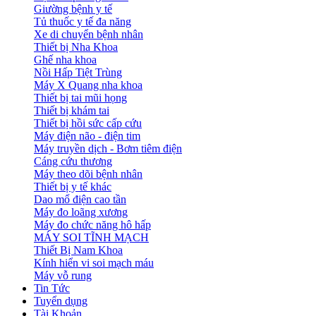
Giường bệnh y tế
Tủ thuốc y tế đa năng
Xe di chuyển bệnh nhân
Thiết bị Nha Khoa
Ghế nha khoa
Nồi Hấp Tiệt Trùng
Máy X Quang nha khoa
Thiết bị tai mũi họng
Thiết bị khám tai
Thiết bị hồi sức cấp cứu
Máy điện não - điện tim
Máy truyền dịch - Bơm tiêm điện
Cáng cứu thương
Máy theo dõi bệnh nhân
Thiết bị y tế khác
Dao mổ điện cao tần
Máy đo loãng xương
Máy đo chức năng hô hấp
MÁY SOI TĨNH MẠCH
Thiết Bị Nam Khoa
Kính hiển vi soi mạch máu
Máy vỗ rung
Tin Tức
Tuyển dụng
Tài Khoản