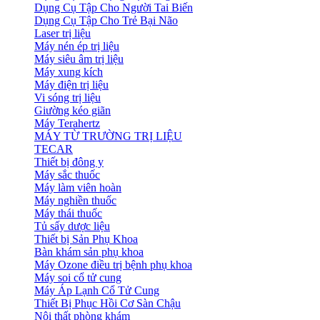
Dụng Cụ Tập Cho Người Tai Biến
Dụng Cụ Tập Cho Trẻ Bại Não
Laser trị liệu
Máy nén ép trị liệu
Máy siêu âm trị liệu
Máy xung kích
Máy điện trị liệu
Vi sóng trị liệu
Giường kéo giãn
Máy Terahertz
MÁY TỪ TRƯỜNG TRỊ LIỆU
TECAR
Thiết bị đông y
Máy sắc thuốc
Máy làm viên hoàn
Máy nghiền thuốc
Máy thái thuốc
Tủ sấy dược liệu
Thiết bị Sản Phụ Khoa
Bàn khám sản phụ khoa
Máy Ozone điều trị bệnh phụ khoa
Máy soi cổ tử cung
Máy Áp Lạnh Cổ Tử Cung
Thiết Bị Phục Hồi Cơ Sàn Chậu
Nội thất phòng khám