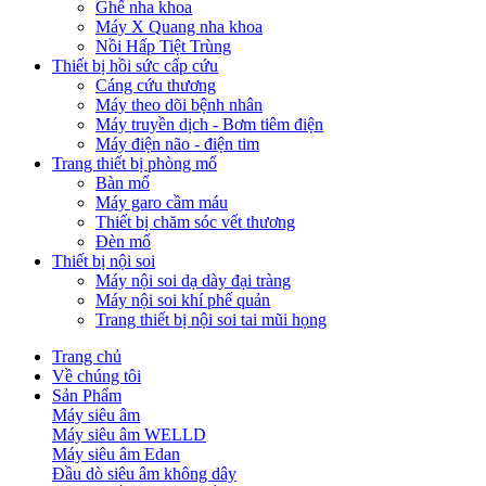
Ghế nha khoa
Máy X Quang nha khoa
Nồi Hấp Tiệt Trùng
Thiết bị hồi sức cấp cứu
Cáng cứu thương
Máy theo dõi bệnh nhân
Máy truyền dịch - Bơm tiêm điện
Máy điện não - điện tim
Trang thiết bị phòng mổ
Bàn mổ
Máy garo cầm máu
Thiết bị chăm sóc vết thương
Đèn mổ
Thiết bị nội soi
Máy nội soi dạ dày đại tràng
Máy nội soi khí phế quản
Trang thiết bị nội soi tai mũi họng
Trang chủ
Về chúng tôi
Sản Phẩm
Máy siêu âm
Máy siêu âm WELLD
Máy siêu âm Edan
Đầu dò siêu âm không dây