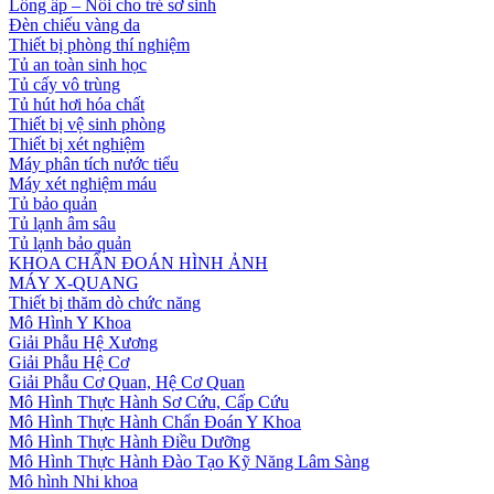
Lồng ấp – Nôi cho trẻ sơ sinh
Đèn chiếu vàng da
Thiết bị phòng thí nghiệm
Tủ an toàn sinh học
Tủ cấy vô trùng
Tủ hút hơi hóa chất
Thiết bị vệ sinh phòng
Thiết bị xét nghiệm
Máy phân tích nước tiểu
Máy xét nghiệm máu
Tủ bảo quản
Tủ lạnh âm sâu
Tủ lạnh bảo quản
KHOA CHẨN ĐOÁN HÌNH ẢNH
MÁY X-QUANG
Thiết bị thăm dò chức năng
Mô Hình Y Khoa
Giải Phẫu Hệ Xương
Giải Phẫu Hệ Cơ
Giải Phẫu Cơ Quan, Hệ Cơ Quan
Mô Hình Thực Hành Sơ Cứu, Cấp Cứu
Mô Hình Thực Hành Chẩn Đoán Y Khoa
Mô Hình Thực Hành Điều Dưỡng
Mô Hình Thực Hành Đào Tạo Kỹ Năng Lâm Sàng
Mô hình Nhi khoa