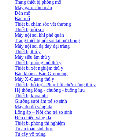
Trang thiết bị phòng mổ
Máy garo cầm máu
Đèn mổ
Bàn mổ
Thiết bị chăm sóc vết thương
Thiết bị nội soi
Máy nội soi khí phế quản
Trang thiết bị nội soi tai mũi họng
Máy nội soi dạ dày đại tràng
Thiết bị thú y
Máy siêu âm thú y
Thiết bị phòng mổ thú y
Thiết bị xét nghiệm thú y
Bàn khám - Bàn Grooming
Máy X-Quang thú y
Thiết bị hỗ trợ - Phục hồi chức năng thú y
Hệ thống lồng - chuồng - buồng lưu
Thiết bị khoa nhi
Giường sưởi ấm trẻ sơ sinh
Máy đo độ vàng da
Lồng ấp – Nôi cho trẻ sơ sinh
Đèn chiếu vàng da
Thiết bị phòng thí nghiệm
Tủ an toàn sinh học
Tủ cấy vô trùng