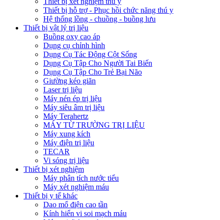
Thiết bị xét nghiệm thú y
Thiết bị hỗ trợ - Phục hồi chức năng thú y
Hệ thống lồng - chuồng - buồng lưu
Thiết bị vật lý trị liệu
Buồng oxy cao áp
Dụng cụ chỉnh hình
Dụng Cụ Tác Động Cột Sống
Dụng Cụ Tập Cho Người Tai Biến
Dụng Cụ Tập Cho Trẻ Bại Não
Giường kéo giãn
Laser trị liệu
Máy nén ép trị liệu
Máy siêu âm trị liệu
Máy Terahertz
MÁY TỪ TRƯỜNG TRỊ LIỆU
Máy xung kích
Máy điện trị liệu
TECAR
Vi sóng trị liệu
Thiết bị xét nghiệm
Máy phân tích nước tiểu
Máy xét nghiệm máu
Thiết bị y tế khác
Dao mổ điện cao tần
Kính hiển vi soi mạch máu