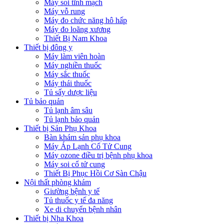
Máy soi tĩnh mạch
Máy vỗ rung
Máy đo chức năng hô hấp
Máy đo loãng xương
Thiết Bị Nam Khoa
Thiết bị đông y
Máy làm viên hoàn
Máy nghiền thuốc
Máy sắc thuốc
Máy thái thuốc
Tủ sấy dược liệu
Tủ bảo quản
Tủ lạnh âm sâu
Tủ lạnh bảo quản
Thiết bị Sản Phụ Khoa
Bàn khám sản phụ khoa
Máy Áp Lạnh Cổ Tử Cung
Máy ozone điều trị bệnh phụ khoa
Máy soi cổ tử cung
Thiết Bị Phục Hồi Cơ Sàn Chậu
Nội thất phòng khám
Giường bệnh y tế
Tủ thuốc y tế đa năng
Xe di chuyển bệnh nhân
Thiết bị Nha Khoa