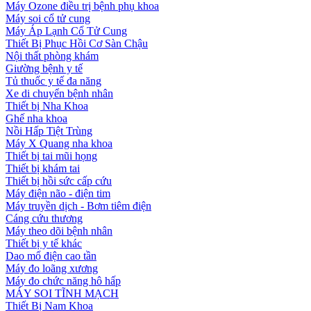
Máy Ozone điều trị bệnh phụ khoa
Máy soi cổ tử cung
Máy Áp Lạnh Cổ Tử Cung
Thiết Bị Phục Hồi Cơ Sàn Chậu
Nội thất phòng khám
Giường bệnh y tế
Tủ thuốc y tế đa năng
Xe di chuyển bệnh nhân
Thiết bị Nha Khoa
Ghế nha khoa
Nồi Hấp Tiệt Trùng
Máy X Quang nha khoa
Thiết bị tai mũi họng
Thiết bị khám tai
Thiết bị hồi sức cấp cứu
Máy điện não - điện tim
Máy truyền dịch - Bơm tiêm điện
Cáng cứu thương
Máy theo dõi bệnh nhân
Thiết bị y tế khác
Dao mổ điện cao tần
Máy đo loãng xương
Máy đo chức năng hô hấp
MÁY SOI TĨNH MẠCH
Thiết Bị Nam Khoa