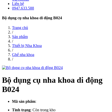
Liên hệ
0947.633.588
Bộ dụng cụ nha khoa di động B024
Trang chủ
/
Sản phẩm
/
Thiết bị Nha Khoa
/
Ghế nha khoa
/
Bộ dụng cụ nha khoa di động
B024
Mã sản phẩm
:
Tình trạng
:
Còn trong kho