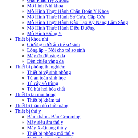
Giải Phẫu Hệ Xương
Mô hình Nhi khoa
Mô Hình Thực Hành Chẩn Đoán Y Khoa
Mô Hình Thực Hành Sơ Cứu, Cấp Cứu
Mô Hình Thực Hành Đào Tạo Kỹ Năng Lâm Sàng
Mô Hình Thực Hành Điều Dưỡng
Mô Hình Đông Y
Thiết bị khoa nhi
Giường sưởi ấm trẻ sơ sinh
Lồng ấp – Nôi cho trẻ sơ sinh
Máy đo độ vàng da
Đèn chiếu vàng da
Thiết bị phòng thí nghiệm
Thiết bị vệ sinh phòng
Tủ an toàn sinh học
Tủ cấy vô trùng
Tủ hút hơi hóa chất
Thiết bị tai mũi họng
Thiết bị khám tai
Thiết bị thăm dò chức năng
Thiết bị thú y
Bàn khám - Bàn Grooming
Máy siêu âm thú y
Máy X-Quang thú y
Thiết bị phòng mổ thú y